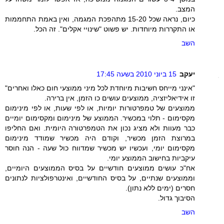
המצב.
כיום, נראה שכל 15-20 מתהפכת המגמה, ואין באמת התחממות
או התקררות מיוחדות. יש פשוט "שינויי אקלים". זה הכל.
השב
יעקב
15 ביוני 2010 בשעה 17:45
"אינני מייחס חשיבות מיוחדת לכל מיני ממוצעי חום כאלו ואחרים"
זו אידיאליזציה, ממוצעים עושים כו הזמן, אין ברירה.
ממוצעים של טמפרטורות יומיות, או לפי שעות, או לפי מינימום
מקסימום - תלוי במכשיר. הממוצע של מינימום ומקסימום יומיים
כבר מעוות ולא מציג נכון את הטמפרטורה היומית. ואם החליפו
במרוצת הזמן מכשיר, וקודם היה מכשיר שמודד מינימום
מקסימום יומי, ועכשיו יש מכשיר שמדווח כול שעה - הנה חוסר
עיקביות בחישוב הממוצע יומי.
אח"כ עושים ממוצעים חודשיים על בסיס הממוצעים היומיים,
וממוצעים שנתיים, על בסיס החודשיים, ואינטרפולציות לנתונים
חסרים (ימים ללא נתון).
הסיבוך גדול.
השב