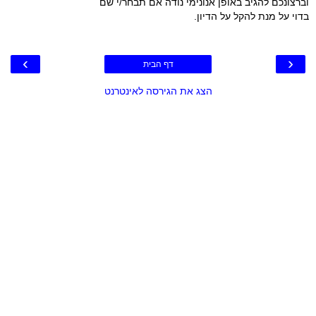
וברצונכם להגיב באופן אנונימי נודה אם תבחר/י שם
בדוי על מנת להקל על הדיון.
›
‹
דף הבית
הצג את הגירסה לאינטרנט