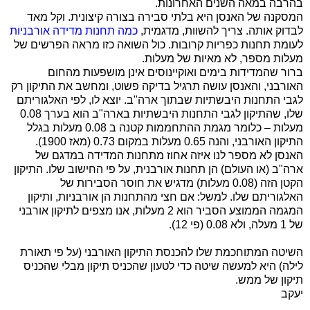
בהרבה במאה השנים האחרונות.
המסקנה של האנסן היא בלתי סבירה בצורה קיצונית. וקל מאד
לבדוק אותה. צריך להשוות, מדגמית,
כמה תחנות מדידה אורבניות
לעומת תחנות כפריות קרובות. כול השואה כזו מראה הפרשים של
מעלות מספר, לא מאיות של מעלות.
ברור שהמדידות בימים ואוקיינוסים אינן מושפעות מהחום
האורבני, והאנסן עושה תרגיל בדיקה פשוט, ומחשב את התיקון רק
לגבי התחנות היבשתיות שבתוך ארה"ב. יוצא לו, לפי האלגוריתם
שלו, שהתיקון לגבי התחנות היבשתיות בארה"ב הוא בערך 0.08
מעלות – כלומר מגמת ההתחממות קטנה ב 0.08 מעלות בגלל
התיקון האורבני, והנה 0.65 מעלות במקום 0.73 (מאז 1900).
האנסן לא מספר לנו איזה אחוז מתחנות המדידה במדגם של
ארה"ב (או העולם) הן תחנות אורבנית, על פי החישוב שלו. התיקון
הקטן הזה (0.08 מעלות) מדגיש את חוסר הסבירות של
האלגוריתם שלו. למשל: אם חצי מהתחנות הן אורבניות, ותיקון
המגמה הממוצע הסביר הוא 2 מעלות, אנו מצפים לתיקון אורבני
של 1 מעלה, ולא 0.08 (פי 12).
השיטה המתוחכמת שלו להכנסת התיקון האורבני (על פי תאורת
לילה) היא למעשה שיטה כדי לטעון שהכניס תיקון מבלי שהכניס
תיקון של ממש.
יעקב