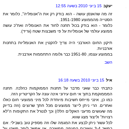
יעקב
15 ביוני 2010 בשעה 12:55
זה מה שהאנסן עושה - הוא בודק רק את ה"אנומליה", כלומר את
הסטייה מהממוצע 1951-1980.
כלומר - הוא בודק בכול תחנה לחוד את האנומליה ואח"כ עושה
ממוצע עולמי של אנומליות על פי משבצות שטח (גריד).
תיקון החום האורבני היה צריך להקטין את האנומליות בתחנות
אורבניות.
בממוצע עצמו, 1951-80 כבר גלומה התחממות אורבנית.
השב
איל
15 ביוני 2010 בשעה 16:18
כתבתי כבר שאני מדבר על תחנות הממוקמות כהלכה. תחנה
המממוקמת בתוך אי חום עירוני אינה עונה על הקריטריון הזה.
כמו כן, אינני מייחס חשיבות מיוחדת לכל מיני ממוצעי חום כאלו
ואחרים. הרי ניתן לייצר ממוצעים מכל חתך שרוצים (וזה בדיוק
מה שעושים מדעני האקלים הללו) וכך לנטרל את התקופות ה"לא
רצויות" וליצור מצג שווא.
לכל עשור ניתן לבצע את המגמה שלו וזה מספיק טוב בשבילי. אם
במשך 3-4 עשורים המגמה ממשיכה, אז אפשר לומר משהו על