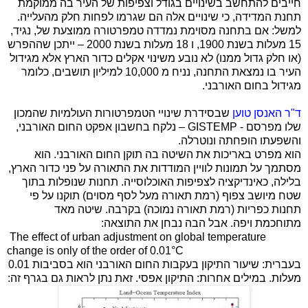
חייבים להתחשב בשינויים בגודל וצפיפות של העיר בה ממוקמת
תחנת המדידה, כי שינויים אלה הם שגרמו לפחות חלק מהעלייה.
למשל: אם בתחנה מסוימת נמדדה טמפרטורה ממוצעת של, נגיד,
15 מעלות בשנת 1900, ו 18 מעלות בשנת 2000 – ייתכן שההפרש
(או חלק גדול ממנו) לא נובע משינוי אקלים כדור הארץ אלא מגידול
העיר בו נמצאת התחנה, נניח מ 10,000 למיליון תושבים, כלומר
מגידול בחום האורבני.
ד"ר האנסן טוען
שבסידרת שינויי הטמפרטורות העולמיות שהמכון
שלו מפרסם -
GISTEMP
– נלקח בחשבון אפקט החום האורבני,
והשפעתו הופחתה ונוטרלה.
הוא מפרט באריכות את השיטה בה תוקן החום האורבני. הוא
מסתמך על תמונות לוויין המודדות את התאורה על פני כדור הארץ,
בלילה, כאינדיקציה לצפיפות האוכלוסייה. תחנות שנופלות בתוך
שטח מיושב צפוף (רמת תאורה מעל לסף מסוים) תוקנו על פי
תחנות כפריות (רמת תאורה נמוכה) בקרבה. שיטה מאד
מתוחכמת ויפה. אבל הבה נבחן את התוצאה:
The effect of urban adjustment on global temperature
change is only of the order of
0.01°C
בעברית: שיעור התיקון בעקבות החום האורבני הוא בסביבות 0.01
מעלות. במילים אחרות: התיקון אפסי. זאת נתן לראות גם בגרף זה: