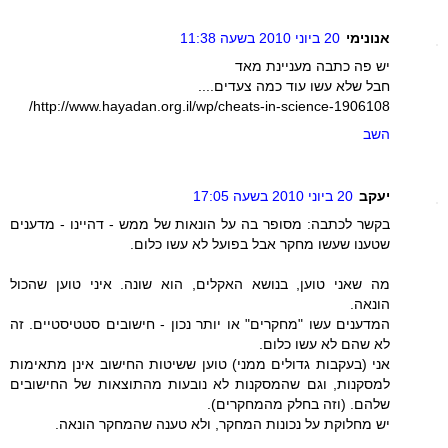
אנונימי
20 ביוני 2010 בשעה 11:38
יש פה כתבה מעניינת מאד
חבל שלא עשו עוד כמה צעדים....
http://www.hayadan.org.il/wp/cheats-in-science-1906108/
השב
יעקב
20 ביוני 2010 בשעה 17:05
בקשר לכתבה: מסופר בה על הונאות של ממש - דהיינו - מדענים
שטענו שעשו מחקר אבל בפועל לא עשו כלום.
מה שאני טוען, בנושא האקלים, הוא שונה. איני טוען שהכול
הונאה.
המדענים עשו "מחקרים" או יותר נכון - חישובים סטטיסטיים. זה
לא שהם לא עשו כלום.
אני (בעקבות גדולים ממני) טוען ששיטות החישוב אינן מתאימות
למסקנות, וגם שהמסקנות לא נובעות מהתוצאות של החישובים
שלהם. (וזה בחלק מהמחקרים).
יש מחלוקת על נכונות המחקר, ולא טענה שהמחקר הונאה.