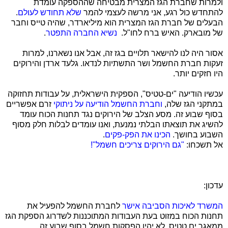
ולמרות שחברת הגז המצרית מבטיחה שההספקה עומדת
להתחדש כול רגע, אני מרשה לעצמי להמר
שלא תחודש לעולם
.
הבעלים של חברת הגז המצרית הוא מיליארדר, שהיה טייס וחבר
של מובארק. האיש ברח לחו"ל.
נשיא החברה התפטר
.
אסור היה לנו להישאר תלויים בגז זה, אבל אנו נשארנו, למרות
זעקות חברת החשמל ושר התשתיות לנדאו. גלעד ארדן והירוקים
היו חזקים יותר.
עכשיו הודיעה "ים-טטיס", הספקית הישראלית, על עבודות תחזוקה
במתקני הגז שלה,
וחברת החשמל הודיעה על ניתוקי
זרם אפשריים
בסוף שבוע זה. מסע הצלב של הירוקים נגד תחנות הכוח עומד
להשיג את תוצאתו הבלתי נמנעת, ואנו עומדים לבלות חלק מסוף
השבוע בחושך.
הכינו את הפק-פקים
.
אל תשכחו:
"גם הירוקים צריכים חשמל"!
עדכון:
המשרד לאיכות הסביבה אישר
לחברת החשמל להפעיל את
תחנות הכוח במזוט בעת העבודות המתוכננות לשדרוג הספקת הגז
ממאגר ים טטיס. לא יהיו הפסקות חשמל בסוף שבוע זה,