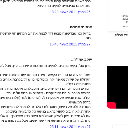
כבר בשנות השמונים קראו ה"סביבתיים" לסגירת הכור באינדיאן 
נתנו אותם סביבתיים להקים כור חליפי.
25 במרץ 2011 בשעה 8:23
אנונימי אמר/ה...
בדיוק כפי שבדימונה מצאו דרך לבנות את רוב המתקן תת קרקעית מ
די הבלוג
כוח.
27 במרץ 2011 בשעה 15:45
יעקב אמר/ה...
ניתן אולי, בקשיים רבים, להקים תחנת כוח גרעינית בארץ. אבל לא 
ישנה הבעיה הבטחונית הקשה - איני בטוח שדימונה מוגנת מפני פ
הגדולה של קירור: מאיפה יקחו מים? מי ים יש רק בקרבת אזורים מ
תחנת רדינג בת"א.
הכורים הנוכחיים הם די פרימיטיביים, מוטב להמתין לכורים יותר מ
הכורים הנוכחיים הם מאד יקרים - בינתיים גז ופחם זולים יותר.
אח"כ ישנה הבעיה של אספקת דלק (אורניום) לכור (תלות בגורמים ז
בדלק המשומש.
מסכת גדולה של בעיות, ומוטב לנו בשלב זה להמתין להתפתחויות ו
אחרות. לא חייבים לקפוץ בראש בנושא כול כך בעייתי בשבילנו.
אנו לא חייבים. ניתן להפיק חשמל מגז ופחם ככול שנצטרך - זו א
ניתן לבחון מחדש את הנושא מדי עשר שנים, אבל כעת מוקדם מדי
27 במרץ 2011 בשעה 23:11