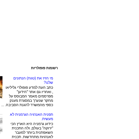
רשומות פופולריות
מי הזיז את (טווח) הנתונים
שלנו?
כתב העת למדע פופולרי גליליאו
, ואחריו גם אתר "הידען"
מפרסמים מאמר המבוסס על
מחקר שנערך במסגרת מענק
כספי מהמשרד להגנת הסביבה. ...
תפנית האנרגיה הגרמנית לא
מעשית.
כידוע גרמניה היא הארץ הכי
"ירוקה" בעולם, ולה התכנית
השאפתנית ביותר למעבר
לאנרגיות מתחדשות. תכנית