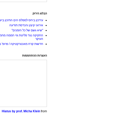
הבלוג הירוק
עידכון ביחס למפלס הים התיכון ביש
אירועי קיצון והנדסת תודעה
"שיא גשם של כל הזמנים"
החקיקה נגד פליטת גזי חממה מחמ
העיקר
חדשות קרח מאנטרקטיקה / פרופ' מי
העצרות ההתחממות
Hiatus by prof. Micha Klein
from