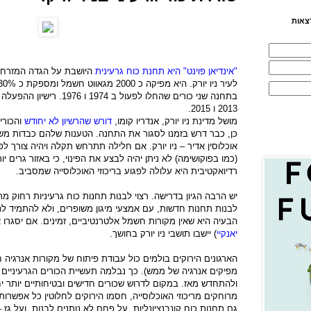
צאות
"אינדיאן פוינט" היא תחנת כוח גרעינית
היושבת על הגדה המזרחי
לעיר ניו יורק. היא מפיקה כ 2000 מגאווט חשמל ומספקת כ 30% מהחשמל לעיר ניו יורק והסביבה.
2013 ו 2015.
מושל מדינת ניו יורק, אנדריו קומו,
דורש שהרשיון לא יחודש
והכורי
כן, כבר דרש בזמנו לסגור את התחנה. הטענות שלהם כבדות מש
אוכלוסין אדיר – ניו יורק. אם חלילה תתרחש תקלה ויהיה צורך ל
(כמו בפוקושימה) לא ניתן יהיה לבצע את הפינוי, כי באזור גרים י
רדיואקטיבית היא עלולה לפגוע בריכוזי האוכלוסייה שמסביב.
יש הרבה הגיון בדרישה. רצוי לבנות תחנות כוח גרעיניות רחוק מרי
לבנות תחנות חדשות, עם אמצעי מיגון משופרים, ולא להתמיד ל
הבעיה היא שאין מקורות חשמל אלטרנטיביים, זמינים. אם יסגרו את
יאנקיי
) יישבו תושבי ניו יורק בחושך.
הארגונים הירוקים בולמים כול עבודת פיתוח של מקורות אנרגיה
ולהתחדש מאז. במקום לדרוש שכורים חדישים ובטיחותיים יותר יחלי
מרוחקים מריכוזי האוכלוסייה, חסמו הירוקים לחלוטין כל אפשרות
גם תחנות כוח קונבנציונליות, על פחם לא נותנים לבנות, ועל גז