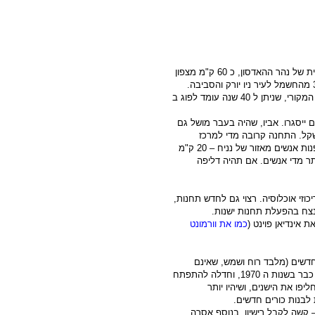
ת של נהר ההאדסון, כ
60 ק"מ
מצפון
בתחנה שני כורים שהחלו לפעול ב 1974 ו 1976. רישיון ההפעלה המקורי, שניתן ל 40 שנה עומד לפוג ב
ם ייסגרו. אביו, שהיה בעבר מושל גם
קל. התחנה קרובה מדי למרכז
פנות אנשים מאזור של נניח –
20 ק"מ
ותר מדי אנשים. אם תהיה דליפה
כוזי אוכלוסיה. רצוי גם לחדש תחנות,
נצח בהפעלת תחנות ישנות.
 אינדיאן פוינט (
כמו את וורמונט
 חדשים (מלבד רוח ושמש, שאינם
מפיקים אנרגיה של ממש). כך נבלמה תעשיית הכורים הגרעיניים כבר בשנות ה 1970, וחדלה להתפתח
פו את הישנים, ושיהיו יותר
 לבנות כורים חדשים.
 – קשה לקבל רישיון. בנוסף אסרה