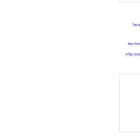
ראל.
יצה את
כה קליין