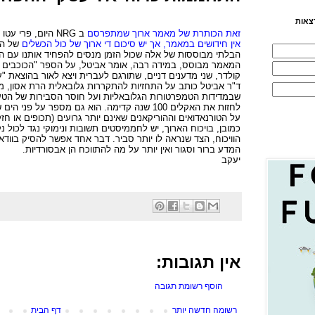
צאות
זאת הכותרת של מאמר ארוך שמתפרסם
ב
NRG
היום, פרי עטו 
אין חידושים במאמר, אך יש סיכום די ארוך של כול הכשלים
של הת
הבלתי מבוססות של אלה שכול הזמן מנסים להפחיד אותנו עם ה
המאמר מבוסס, במידה רבה, אומר אביטל, על הספר
"
הכוכבים
קולדר, שני מדענים דניים, שתורגם לעברית ויצא לאור בהוצאת "ע
שבמדידות הטמפרטורות הגלובאליות ועל חוסר הסבירות של הטע
לחזות את האקלים 100 שנה קדימה. הוא גם מספר על 
על הטורנאדואים וההוריקאנים שאינם יותר גרועים (תכופים או חז
כמובן, בויכוח הארוך, יש לחממיסטים תשובות ונימוקי נגד לכול 
הוויכוח, הצד שנראה לו יותר סביר. דבר אחד אפשר להסיק בוודא
המדע ברור וסגור ואין יותר על מה להתווכח הן אבסורדיות.
יעקב
אין תגובות:
הוסף רשומת תגובה
רשומה חדשה יותר
דף הבית