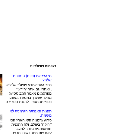
רשומות פופולריות
מי הזיז את (טווח) הנתונים
שלנו?
כתב העת למדע פופולרי גליליאו
, ואחריו גם אתר "הידען"
מפרסמים מאמר המבוסס על
מחקר שנערך במסגרת מענק
כספי מהמשרד להגנת הסביבה. ...
תפנית האנרגיה הגרמנית לא
מעשית.
כידוע גרמניה היא הארץ הכי
"ירוקה" בעולם, ולה התכנית
השאפתנית ביותר למעבר
לאנרגיות מתחדשות. תכנית