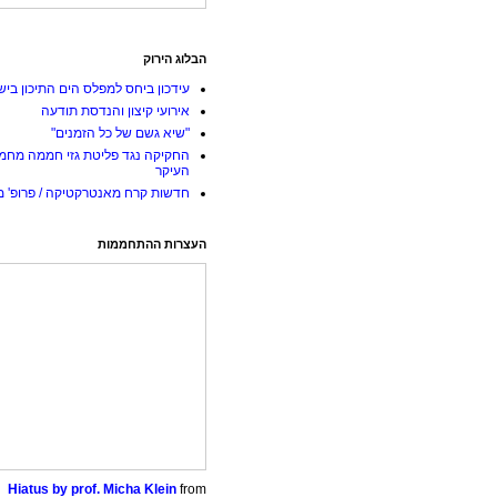
הבלוג הירוק
עידכון ביחס למפלס הים התיכון ביש
אירועי קיצון והנדסת תודעה
"שיא גשם של כל הזמנים"
החקיקה נגד פליטת גזי חממה מחמ
העיקר
חדשות קרח מאנטרקטיקה / פרופ' מי
העצרות ההתחממות
Hiatus by prof. Micha Klein
from