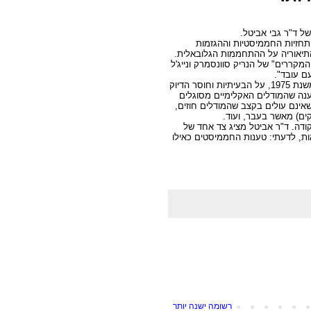
של ד"ר גבי אביטל.
חזיות החממיסטיות וההגזמות
תיאוריה על ההתחממות הגלובאלית.
המקררים
"
של הנריק סוונסמרק ונייג'ל
ם עובד".
ד"ר אביטל כותב על התחזיות להתקררות גלובאלית הרת אסון, משנת 1975, על הבעיתיות וחוסר הדיוק
נה שהמודלים האקלימיים מסוגלים
פני הים שאינם עולים בקצב שהמודלים חוזים,
קים) מאשר בעבר, ועוד.
נקודה. ד"ר אביטל מציג צד אחד של
ות, לדעתי: טענות החממיסטים כאילו
רשומה ישנה יותר