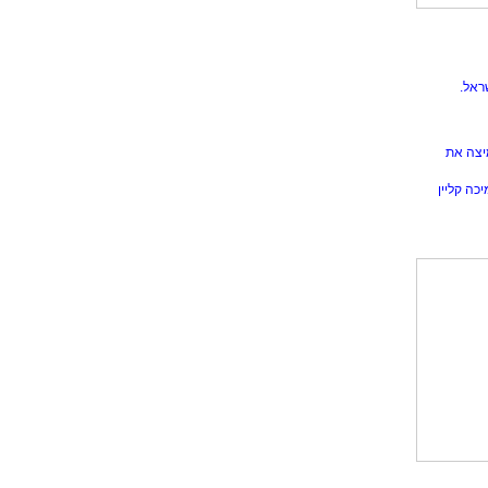
ראל.
יצה את
כה קליין