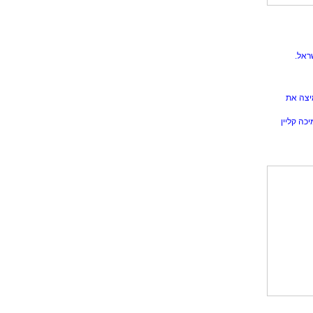
ראל.
יצה את
כה קליין