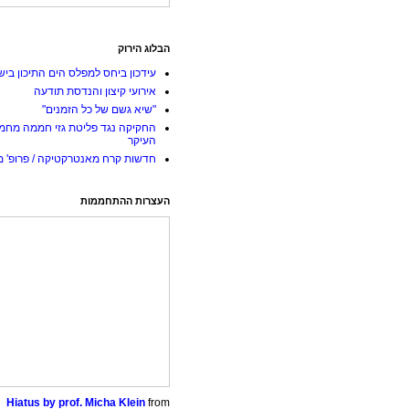
הבלוג הירוק
עידכון ביחס למפלס הים התיכון ביש
אירועי קיצון והנדסת תודעה
"שיא גשם של כל הזמנים"
החקיקה נגד פליטת גזי חממה מחמ
העיקר
חדשות קרח מאנטרקטיקה / פרופ' מי
העצרות ההתחממות
Hiatus by prof. Micha Klein
from