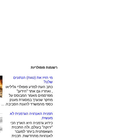
רשומות פופולריות
מי הזיז את (טווח) הנתונים
שלנו?
כתב העת למדע פופולרי גליליאו
, ואחריו גם אתר "הידען"
מפרסמים מאמר המבוסס על
מחקר שנערך במסגרת מענק
כספי מהמשרד להגנת הסביבה. ...
תפנית האנרגיה הגרמנית לא
מעשית.
כידוע גרמניה היא הארץ הכי
"ירוקה" בעולם, ולה התכנית
השאפתנית ביותר למעבר
לאנרגיות מתחדשות. תכנית