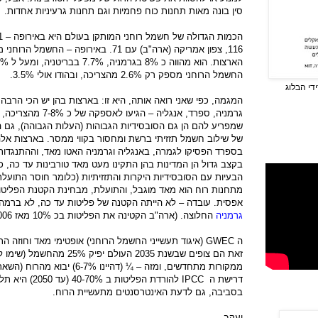
סין בונה מאות תחנות כוח פחמיות וגם תחנות גרעיניות אחדות.
החשמל הרוחני מספק רק 2.6% מהצריכה, ובהודו אולי 3.5%.
די הבלוג
המגמה, כפי שאני רואה אותה, היא זו: בארצות בהן יש הכי הרבה
גרמניה, ספרד, אנגליה 
שמפריע להם הן גם הסובסידיות הגבוהות (העלות הגבוהה), גם ה
של שילוב חשמל תזזיתי ברשת ומחסור בקווי ממסר. בארצות א
בספרד הפסיקו לגמרה, באנגליה וגרמניה האטו מאד, וההתנגדות ה
בקצב גדול הן המדינות בהן התקינו מעט מאד טורבינות עד כה, כ
הבעיות עם הסובסידיות היקרות והתזזיתיות (כלומר חוסר התועלת
מתחנות רוח הוא מאד מוגבל, והתועלת, מבחינת הקטנת הפליטו
אפסית. עובדה – לא הייתה הקטנה של פליטות עד כה, לא ברמה
גרמניה
החלוצה. (ארה"ב הקטינה את הפליטות בכ 10% מאז 2006, אבל בזכות הגז והפרקינג).
ה
GWEC
זאת הם צופים שבשנת 2035 העול
ממקורות מתחדשים, ומזה – ¼ (דהיינ
דרישת ה
IPCC
להורדת הפליטות 
בסביבה, גם לדעת האינטרסנטים מתעשיית הרוח.
יעקב