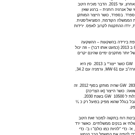
בסך 2 סנט לקילווואט חשמל רוחני. הסובסידיה הוארכה, ברגע האחרון, עד 2015. הדבר מוכיח היטב
של אנרגיה רוחנית – ברגע שאין
ספרד. בספרד, כושר הייצור המותקן
עת הממשלה הקודמת, הסוציאליסטית.
 ירדו ההתקנות לקרוב לאפס. ירידות
 מותקן אינה משתקפת בירידה בהשקעות – ההשקעה
העולמית באנרגיית רוח הייתה 80.9 מיליארד דולר ב 2012, ו 80.3 ב 2013 (כמעט אותו דבר) – וזה יכול
 יותר מתקנים ימיים שהינם יקרים
GW
כושר ייצור
* ב 2013. סין היא
MW
, גרמניה עם 34.2,
GW
שהיה מותקן בסוף 2012. זה
ם השוואה: כושר הייצור (או הצריכה)
 ל 10500
GW
בשנת 2030.
לי כ 5% מכלל כושר הייצור, אבל בגלל שהוא מפיק בפועל רק כ ¼
בינות רוח בתקווה למכור זאת היטב
שלתי או בנקים ממשלתיים. כאשר ירד
- כדי "להיות כמו כולם" ו ב'- כדי
כדי להפיק את החשמל הרב הנחוץ,