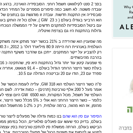
עובדה פשוטה: לא חשוב כמה סיפורים מספרים על המחיר הכדאי 
סובסידיה אין התקנות חדשות. עובדה זו מודגשת גם בנתונים של 
הוא הרביעי בגודלו בעולם ( כ 23
GW
), אולם כול זה הותקן ב
עם ביטול הסובסידיות למתקנים חדשים על ידי הממשלה הנוכחית,
גדולות בהתקנות היו גם בצרפת ואיטליה.
מה שמעניין הוא שהירידה ב 21% בכושר ייצור
רק להצביע על ייקור המתקנים. ייתכן גם שהדבר משקף התקנה של
בהרבה מהיבשתיים.
מי שמנעה קיטון עוד יותר גדול בהתקנות היא סין, שהתקינה כ 16
בעלת כושר הייצור הרוחני הגדול בעולם – 91.4 מגאווט, אחריה ארה"ב עם 61
ספרד עם 23, הודו עם 20 ובריטניה הגדולה עם 10.5.
ס"ה כושר הייצור העולמי הוא 318
GW
, עלייה לעומת הכושר של 283
אומר מעל ל 200 אלף טורבינות (תרנים) – כמות אדירה. לש
העולמי של חשמל, מכול המקורות, הוא 6500
GW
היום וצפוי לעלות
כלומר – כושר הייצור הרוחני הוא או
מהזמן, אז הוא מהווה, ברמה עולמית, רק כ 1-2% מהחשמל המופק.
הסיפור עם סין הוא שהם
בנו כמות גדולה של מפעלים לייצור טור
בעולם, בדיוק כפי שעשו עם פאנלים סולאריים, הכול במימון ממ
הביקוש בעולם, הורתה ממשלת סין להתקין טורבינות בסין עצמה, א'
למנוע או להסוות את פשיטת הרגל של מפעלי הטורבינות. אבל, 