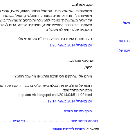
יעקב אמר/ה...
משמעותית - שמשמעותית - החשמל הרוחני מהווה, עכשיו, אחרי ל
של "עליה משמעותית" כזו כדי להגיע להיות מרכיב "משמעותי" בייצו
ראל.
שהתקינו הכי הרבה התעייפו ממנה, ומפסיקים עם זה. הרוח לעולם
האנרגיה שלנו - היא לא מסוגלת.
כול הנתונים המפורטים מופיעים בדו"ח שקישרתי אליו.
יצה את
24 באפריל 2014 בשעה 1:20
כה קליין
אנונימי אמר/ה...
יעקב,
מיהם אלו שהתקינו הכי הרבה והתעייפו מחשמל רוחני?
ממקורות מתחדשים:
http://on-vix.blogspot.co.il/2014/04/51-i-92.html
24 באפריל 2014 בשעה 19:14
הוסף רשומת תגובה
רשומה חדשה יותר
דף הבית
הירשם ל-
תגובות לפרסום (Atom)