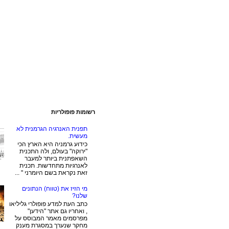
רשומות פופולריות
תפנית האנרגיה הגרמנית לא
מעשית.
כידוע גרמניה היא הארץ הכי
"ירוקה" בעולם, ולה התכנית
השאפתנית ביותר למעבר
לאנרגיות מתחדשות. תכנית
זאת נקראת בשם היומרני " ...
מי הזיז את (טווח) הנתונים
שלנו?
כתב העת למדע פופולרי גליליאו
, ואחריו גם אתר "הידען"
מפרסמים מאמר המבוסס על
מחקר שנערך במסגרת מענק