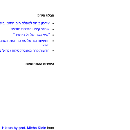
הבלוג הירוק
עידכון ביחס למפלס הים התיכון ביש
אירועי קיצון והנדסת תודעה
"שיא גשם של כל הזמנים"
החקיקה נגד פליטת גזי חממה מחמ
העיקר
חדשות קרח מאנטרקטיקה / פרופ' מי
העצרות ההתחממות
Hiatus by prof. Micha Klein
from