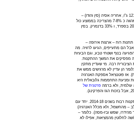
הכמות הגדולה של חשמל רוחני המותקן בעולם היא באירופה – 121 ג"ו, אחריה אסיה (סין והודו) –
116, צפון אמריקה (ארה"ב) עם 71. באירופה – החשמל הרוחני מהווה כ 7-8% מהצריכה בממוצע כול
הארצות. הוא מהווה כ 8% בגרמניה, 7.7% בבריטניה, ומעל ל 20% בספרד, ו 33% בדנמרק. בסין
 תחנות רוח – ארצות אירופה –
– הגיעו לאספקה של כ 7-8% מהצריכה, אבל הם מתעייפים, הגיעו לרוויה. מה
פגיעה בנוף ושטחי טבע, וגם הבעיות
לה מפסיקים את המשך ההתקנות.
ציבורית רבה. מי שעדיין מתקין
לומר הן עדיין לא מרגישים ממש את
). אז פוטנציאל אספקת האנרגיה
ת ומניעת התחממות גלובאלית היא
 עולמית, ולא ברמה
פרטנית של
(איגוד תעשייני החשמל הרוחני) אופטימי מאד וחוזה התקנות רבות בשנים 2014-18. יחד עם
ם יפיק 25% מהחשמל (שימו לב – מהחשמל, ולא מכלל האנרגיה)
ו 6-7%) יבוא מהרוח (השאר מהידרו, שמש וביו-מסה). כלומר –
ב 40-70% (עד 2050) היא תלושה לחלוטין מהמציאות, אפילו לא