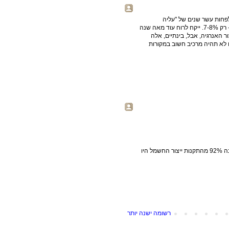
פחות עשר שנים של "עליה
משמעותית" - אחוז או שניים מהצריכה העולמית, ואפילו בגרמניה - רק 7-8%. ייקח לרוח עוד מאה שנה
ר האנרגיה, אבל, בינתיים, אלה
 לא תהיה מרכיב חשוב במקורות
דווקא על ארה"ב קראתי בבלוג בישראל כי ברבעון הראשון של השנה 92% מהתקנות ייצור החשמל היו
רשומה ישנה יותר