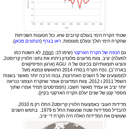
שטחי הקרח הימי בעולם קרובים שיא. כול הטענות השכיחות
שהקרח הימי הולך ונעלם מוגזמות.
ראו בגרף
(
הנתונים מכאן
).
גם
הנפח של הקרח הארקטי
(שימו לב:
הנפח
, לא השטח כמו
למעלה) יציב. צוות מדענים מלונדון ניתחו את נתוני הלוויין קריוסט2,
והציגו תוצאותיהם בכינוס של ה
AGU
(ארגון הפיסיקאים
בארה"ב). נפח הקרח בסתיו 2014 התאושש ונמצא מעל
לממוצעים של 5 השנים האחרונות, גבוה הרבה יותר מאשר בשנות
השפל 2011 ו 2012. צוות המדענים אומר שהקרח הצפוני כנראה
יותר יציב או עמיד מאשר חשבו. (חממיסטים תמיד אמרו שתוך
מספר קטן של שנים יעלם הקרח הארקטי בקיץ).
מדידות העובי באמצעות הלוויין קריוסט2 החלו רק מ 2010,
להבדיל ממדידות שטח שנעשות החל מ 1979. בחמש השנים
שעושים את המדידות האלה היה הקרח די יציב.