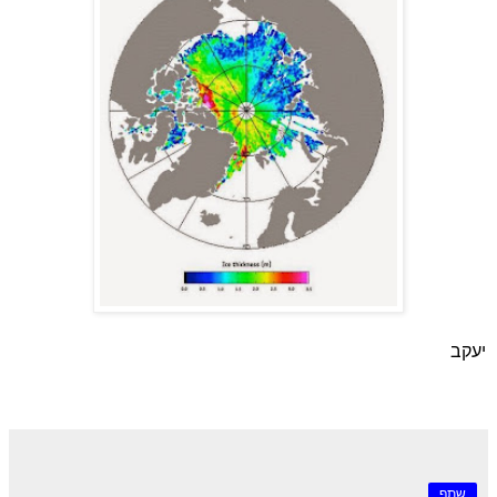
יעקב
שתף