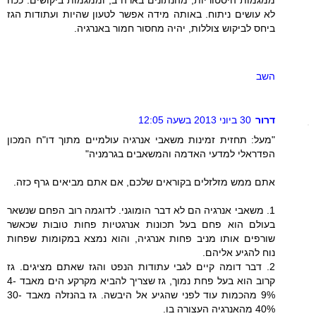
לא עושים ניתוח. באותה מידה אפשר לטעון שהיות ועתודות הגז
ביחס לביקוש צוללות, יהיה מחסור חמור באנרגיה.
השב
דרור
30 ביוני 2013 בשעה 12:05
"מעל: תחזית זמינות משאבי אנרגיה עולמיים מתוך דו"ח המכון
הפדראלי למדעי האדמה והמשאבים בגרמניה"
אתם ממש מזלזלים בקוראים שלכם, אם אתם מביאים גרף כזה.
1. משאבי אנרגיה הם לא דבר הומוגני. לדוגמה רוב הפחם שנשאר
בעולם הוא פחם בעל תכונות אנרגטיות פחות טובות שכאשר
שורפים אותו מניב פחות אנרגיה, והוא נמצא במקומות שפחות
נוח להגיע אליהם.
2. דבר דומה קיים לגבי עתודות הנפט והגז שאתם מציגים. גז
קרוב הוא בעל פחת נמוך, גז שצריך להביא מקרקע הים מאבד 4-
9% מהכמות עוד לפני שהגיע אל היבשה. גז בהנזלה מאבד 30-
40% מהאנרגיה העצורה בו.