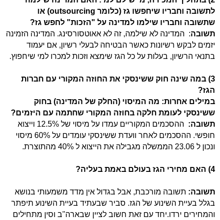
לתשובה וחבריו שיחפשו גז (כלומר
outsourcing
) או
שתשובה וחבריו שילמו למדינה על "הזכות" לחפש גז?
תשובה
: המדינה לא שילמה, זה לא אאוטסורסינג. המדינה הזמינה
יזמים לבקש רשיונות כאשר הבטיחה לבעלי רשיון, אם יעמוד
בתנאי הרשיון, בעלות על כל הגז שימצא וזכות למכרו למי שיחפוץ.
3)
במה שינה חוק ששינסקי את החוזה המקורי עם חברות
הגז?
במילים אחרות: מה המיסוי (החלק של המדינה) בחוק
ששינסקי לעומת חלקה בחוזה המקורי שחתמה עם היזמים?
תשובה:
ההסכמים המקוריים עמדו על מיסוי של 12.5% וייצוא
חופשי. ההסכמים לאחר וועדת ששינסקי עומדים על 60% מיסוי
ונכון ל 23.06 הממשלה מגבילה את הייצוא ל 40% מהתוצרת.
4) האם מחירי הגז בעולם באמת בעליה?
תשובה:
תשובה מורכבת, אבל בגדול אין מדד משמעותי בנושא
בגלל בעיית השינוע של הגז. סביר שבעתיד בעיית השינוע תיפתר
והמחירים ירדו.יחד עם זאת חשוב לציין שבארה"ב וסין מתחילים