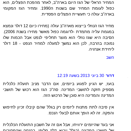
המחיר הראלי של הגז היום בארה"ב, לאחר מהפכת הפצלים, הוא
כפול לעומת המחיר שם בשנות ה1990. ומחיר הגז המקומי
בארה"ב עולה כי תעשיית הפצלים הפסדית.
מחיר הגז הנוזלי בייצוא מארה"ב עולה (מחירו כיום 12 דולר ונמצא
במגמת עליה מתמדת -לדוגמה כפול מאשר מחירו בשנת 2006).
הסיבה היא שגז נוזלי הוא מוצר תחליפי לנפט אבל הכמות שלו
נמוכה בהרבה, לכן הוא נמשך למעלה למחיר הנפט - 18 דולר
ליחידת אנרגיה.
השב
דרור
30 ביוני 2013 בשעה 12:19
בועז, יש הגיון לפגוע ביזמים, אם הדבר מניב תועלת כלכלית
מספיק חזקה לתושבי המדינה. סה"כ הגז הוא רכוש של תושבי
המדינה והמדינה היא סוכן של הרכוש הזה.
אין סיבה לתת מתנות ליזמים רק בגלל שהם קיבלו זכיון לחיפוש
והפקה. זה לא הופך אותם לבעלי הנכס.
אני בעד שהיזמים ירוויחו, אבל אם זה על חשבון התועלת הכלכלית
של תושבי המדינה (בגלל ייבוא דלק חלופי, בהנחה שהמחירים