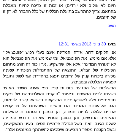
היום לא עולים ולא יורדים) אז זכות זו צריכה להיות מוגבלת
בהתאם, צריך להתחשב בתועלת הכללית של כלל החברה לא רק זו
של היזמים.
השב
בועז
30 ביוני 2013 בשעה 12:31
אנו חלוקים דרור. אזרחי המדינה אינם בעלי רכוש "פוטנציאלי"
אלא אם מימשו את הפוטנציאל. ומי שמימש את הפוטנציאל הוא
לא "אזרחי המדינה" אלא אלו שהשקיעו. אך ויכוח זה חורג מתחום
הפעילות של הבלוג. התוצאה של ההתנהלות הנוכחית שאינה
מכירה בזכויות קניין של היזמים תפגע בהחדרת הגז לשוק ותוביל
לפגיעה הכלכלה ובסביבה.
ההשלכות של הפגיעה בזכויות קניין כפי שענה משרד האוצר
בשעתו לבית המשפט ודאיות: "היקפם והשלכותיהם של נזקים
תדמיתיים אלה לאטרקטיביות ההשקעות בישראל קשים לכימות,
הגם שלהערכת המדינה הם ודאיים. השפעתם על פרויקטים
אחרים עלולה להיות חמורה, הן במובן ההסתברות להצלחת
המיזמים החדשים, והן במובן המחיר שאותו תידרש המדינה
לשלם בגינם. זאת, בשל הגדלת פרמיית הסיכון בעיני המשקיעים,
ובשל הקטנת מספר המציעים שיסכימו להשתתף במיזמים אלה".