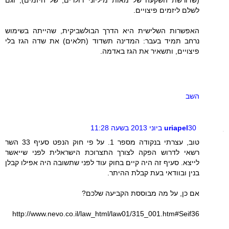
לשלם ליזמים פיצויים.
האפשרות השלישית היא הדרך הבולשביקית, שהייתה בשימוש
נרחב תמיד בעבר: המדינה תשדוד (תלאים) את שדה הגז בלי
פיצויים, ותשאיר את הגז באדמה.
השב
30 ביוני 2013 בשעה 11:28
uriapel
טוב, עצרתי בנקודה מספר 1. על פי חוק הנפט סעיף 33 השר
רשאי לדרוש הפקה לצורך התצרוכת הישראלית לפני שייאשר
לייצא. סעיף זה היה קיים בחוק עוד לפני שתשובה היה אפילו קבלן
בנין ובוודאי בעת קבלת ההיתר.
אם כן, על מה מבוססת הקביעה שלכם?
http://www.nevo.co.il/law_html/law01/315_001.htm#Seif36