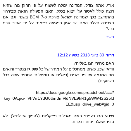
אורי, אתה צודק. המדינה יכולה לעשות על פי החוק מה שהיא
רוצה כולל לאסור על ייצוא בכלל. האם הפעולה הזאת סבירה?
בהתחשב בכך שמדינת ישראל צורכת כ-7 BCM בשנה וגם אם
הצריכה תעלה האם יש הגיון בפגיעה ביזמים על ידי אסור גורף
כזה?
השב
דרור
30 ביוני 2013 בשעה 12:12
האם מחירי הגז בעליה?
וודאי שכן. פשוט מסתכלים על המחיר של כל שוק גז בנפרד ורואים
מה המגמה על פני שנים (ראלית או נומינלית המחיר עולה בכל
השווקים).
https://docs.google.com/spreadsheet/ccc?
key=0AqixvTVhWr1YdG0tbnBmVldNVE9hR1g5WW42S25ld
EE&usp=drive_web#gid=0
שינוע הגז בעייתי בגלל מגבלות פיזקליות (להפוך גז לנוזל). לא
סביר שאלה יפתרו בקרוב.