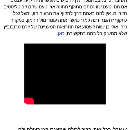
תשובה: כי במצב הנוכחי אין להם שום אפשרות להגן על עצמם.
אם הם יטענו שזו זכותם מתוקף החוזה אזי יטענו שהם קפיטליסטים
חזיריים. אין להם באמת דרך לתקוף את הבעיה הזו, ומעל לכל
לתקוף זו הגנה רעה למדי כאשר אתה עומד מול ההמון. במקרה
כזה, אולי כן שווה לשמוע את ההרצאה המעניינת של יורם טרובוביץ
שלא ממש קיבל במה בתקשורת,
כאן.
7) אבל, בכל זאת. ברור לכולנו שמאגרי הגז בעולם ילכו