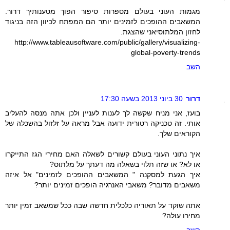
מגמות העוני בעולם מספרות סיפור הפוך מטענותיך דרור.
המשאבים ההופכים לזמינים יותר הם המפתח לכיוון הזה בניגוד
לחזון המלתוסיאני שהצגת.
http://www.tableausoftware.com/public/gallery/visualizing-
global-poverty-trends
השב
דרור
30 ביוני 2013 בשעה 17:30
בועז, אני מניח שקשה לך לענות לעניין ולכן אתה מנסה להעליב
אותי. זה טכניקה רטורית ידועה אבל מראה על זלזול בהשכלה של
הקוראים שלך.
איך נתוני העוני בעולם קשורים לשאלה האם מחירי הגז התייקרו
או לא? או שזה תלוי בשאלה מה דעתך על מלתוס?
איך הגעת למסקנה " המשאבים ההופכים לזמינים" אל איזה
משאבים מדובר? משאבי האנרגיה הופכים זמינים יותר?
אתה שוקד על תאוריה כלכלית חדשה שבה ככל שמשאב זמין יותר
מחירו עולה?
השב