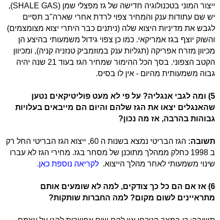
ייצור המוני בטכנולוגיה חדישה של גז מפצלי שמן (
SHALE GAS
),
יש שם עתודות ענק והמחיר צפוי לרדת אחרי שארה"ב תסיים
לגבש את מדיניות היצוא שלה (ניתנים כבר היתרי יצוא מצומצמים)
והשוק יוצף בגז אמריקאי. כמו כן צפוי גידול משמעותי בהיצע הן
מכיוון מזרח אפריקה (תגליות ענק במוזמביק טנזניה קניה), ומכיוון
הקטב הצפוני. בסך הכל ההימור שמחיר הגז בעוד 21 שנה יהיה
גבוה משמעותית מהיום - אין לו בסיס.
5) ומה לגבי אנגליה? על פי לא מעט פוליטיקאים נטען
שהאנגלים יצאו את הגז שלהם והיום הם מייבאים בעלויות
גבוהות בהרבה, אז מה נכון?
תשובה:
הגז הבריטי נמצא בשנות ה 60, ייצוא הגז הבריטי החל רק
ב 1998 כחלק ממהלך מתוכנן של מסחר בגז. מחירי הגז לא עברו
שינוי משמעותי לאחר מהלך הייצוא.
לקריאה נוספת כאן.
6) אז אם הם כל כך צודקים, למה לא שומעים אותם
מתראיינים לשום מקום? למה החברות שותקות?