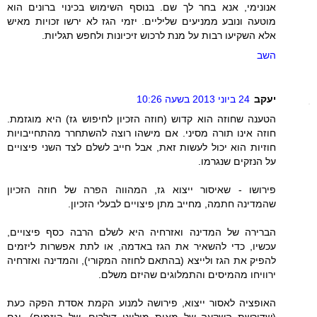
אנונימי, אנא בחר לך שם. בנוסף השימוש בכינוי ברונים הוא
מוטעה ונובע ממניעים שליליים. יזמי הגז לא ירשו זכויות מאיש
אלא השקיעו רבות על מנת לרכוש זיכיונות ולחפש תגליות.
השב
יעקב
24 ביוני 2013 בשעה 10:26
הטענה שחוזה הוא קדוש (חוזה הזכיון לחיפוש גז) היא מוגזמת.
חוזה אינו תורה מסיני. אם מישהו רוצה להשתחרר מהתחייבויות
חוזיות הוא יכול לעשות זאת, אבל חייב לשלם לצד השני פיצויים
על הנזקים שנגרמו.
פירושו - שאיסור ייצוא גז, המהווה הפרה של חוזה הזכיון
שהמדינה חתמה, מחייב מתן פיצויים לבעלי הזכיון.
הברירה של המדינה ואזרחיה היא לשלם הרבה כסף פיצויים,
עכשיו, כדי להשאיר את הגז באדמה, או לתת אפשרות ליזמים
להפיק את הגז ולייצא (בהתאם לחוזה המקורי), והמדינה ואזרחיה
ירוויחו מהמיסים והתמלוגים שהיזם משלם.
האופציה לאסור ייצוא, פירושה למנוע הקמת אסדת הפקה כעת
(שדורשת השקעה של מאות מיליוני דולרים, של היזמים), וגם