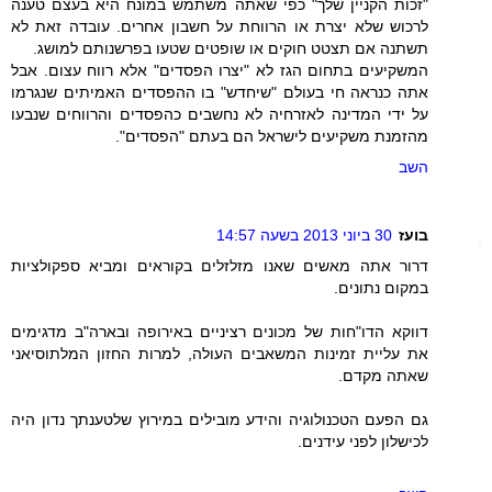
"זכות הקניין שלך" כפי שאתה משתמש במונח היא בעצם טענה
לרכוש שלא יצרת או הרווחת על חשבון אחרים. עובדה זאת לא
תשתנה אם תצטט חוקים או שופטים שטעו בפרשנותם למושג.
המשקיעים בתחום הגז לא "יצרו הפסדים" אלא רווח עצום. אבל
אתה כנראה חי בעולם "שיחדש" בו ההפסדים האמיתים שנגרמו
על ידי המדינה לאזרחיה לא נחשבים כהפסדים והרווחים שנבעו
מהזמנת משקיעים לישראל הם בעתם "הפסדים".
השב
בועז
30 ביוני 2013 בשעה 14:57
דרור אתה מאשים שאנו מזלזלים בקוראים ומביא ספקולציות
במקום נתונים.
דווקא הדו"חות של מכונים רציניים באירופה ובארה"ב מדגימים
את עליית זמינות המשאבים העולה, למרות החזון המלתוסיאני
שאתה מקדם.
גם הפעם הטכנולוגיה והידע מובילים במירוץ שלטענתך נדון היה
לכישלון לפני עידנים.