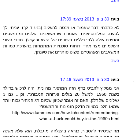
בועז
30 ביוני 2013 בשעה 17:39
לא כתבתי דבר שאמור או מנסה להעליב (בניגוד לך). עניתי לך
לטענה המלתוסיאנית האומרת שהמשאבים הולכים ומתמעטים
ומחירם עולה (לפי כללים פשוטים של היצע וביקוש). מדדי העוני
העולמיים מצד אחד ודוחות סוכנויות המתמחות בהערכת כמויות
המשאבים האנרגטיים פשוט סותרים את טענתך.
השב
בועז
30 ביוני 2013 בשעה 17:46
אני ממליץ להביט בדף הזה המתאר מה ניתן היה לרכוש בדולר
בשנת 1960. למשל 20 בולים וארוחת המבורגר. וכן... גם 3
גאלונים של דלק. האם זה אומר שכיוון שכיום תג המחיר גבוה יותר
שמאז הלכו כמויות הדלק הזמינות והתמעטו?
http://www.dummies.com/how-to/content/remembering-
what-a-buck-could-buy-in-the-1960s.html
מה שניסיתי להסביר, כנראה בהצלחה מוגבלת, הוא שלא משנה
תג המחיר (שסובל מאינפלציה) אלא הזמינות והכמות שלמרות