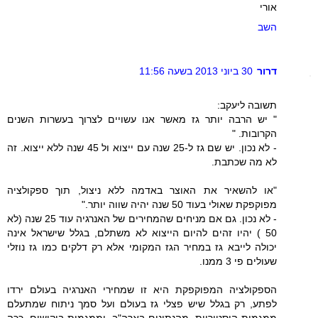
אורי
השב
דרור
30 ביוני 2013 בשעה 11:56
תשובה ליעקב:
" יש הרבה יותר גז מאשר אנו עשויים לצרוך בעשרות השנים
הקרובות. "
- לא נכון. יש שם גז ל-25 שנה עם ייצוא ול 45 שנה ללא ייצוא. זה
לא מה שכתבת.
"או להשאיר את האוצר באדמה ללא ניצול, תוך ספקולציה
מפוקפקת שאולי בעוד 50 שנה יהיה שווה יותר."
- לא נכון. גם אם מניחים שהמחירים של האנרגיה עוד 25 שנה (לא
50 ) יהיו זהים להיום הייצוא לא משתלם, בגלל שישראל אינה
יכולה לייבא גז במחיר הגז המקומי אלא רק דלקים כמו גז נוזלי
שעולים פי 3 ממנו.
הספקולציה המפוקפקת היא זו שמחירי האנרגיה בעולם ירדו
לפתע, רק בגלל שיש פצלי גז בעולם ועל סמך ניתוח שמתעלם
ממגמות היסטוריות, מהנתונים בארה"ב, וממגמות ביקושים. ככה