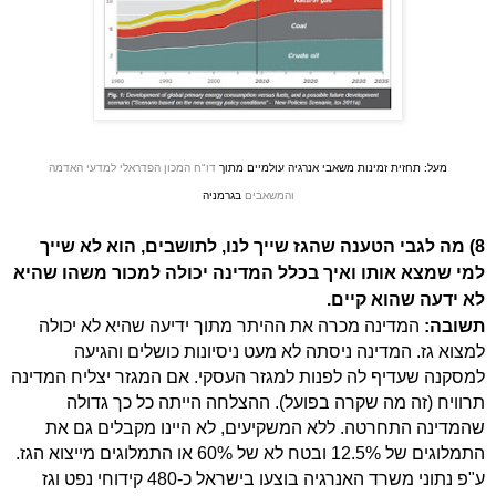
מעל: תחזית זמינות משאבי אנרגיה עולמיים מתוך
דו"ח
המכון הפדראלי למדעי האדמה
והמשאבים
בגרמניה
8) מה לגבי הטענה שהגז שייך לנו, לתושבים, הוא לא שייך
למי שמצא אותו ואיך בכלל המדינה יכולה למכור משהו שהיא
לא ידעה שהוא קיים.
תשובה:
המדינה מכרה את ההיתר מתוך ידיעה שהיא לא יכולה
למצוא גז. המדינה ניסתה לא מעט ניסיונות כושלים והגיעה
למסקנה שעדיף לה לפנות למגזר העסקי. אם המגזר יצליח המדינה
תרוויח (זה מה שקרה בפועל). ההצלחה הייתה כל כך גדולה
שהמדינה התחרטה. ללא המשקיעים, לא היינו מקבלים גם את
התמלוגים של 12.5% ובטח לא של 60% או התמלוגים מייצוא הגז.
ע"פ נתוני משרד האנרגיה בוצעו בישראל כ-480 קידוחי נפט וגז