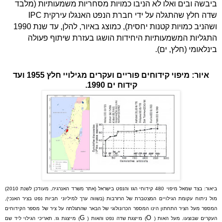
ביבשה ובים ואלו לא הניבו כמויות מסחריות משמעותיות (מלבד
שדה חלץ שהתגלה על ידי חברת הנפט האנגלו עירקית IPC
ושהניב כמויות קטנות יחסית), כמוצג באיור, להלן, עד שנת 1990
התגליות המשמעותיות היחידות הושגו בעזרת שיתוף פעולה
בינלאומי (חלץ, ים).
איור: מיפוי קידוחים פוריים ועקרים מגילויי חלץ 1955 ועד
קידוח ים 1990.
ביאור: בצד שמאל מיפוי 480 קידוחי הגז והנפט בישראל (אתר משרד האנרגיה, מעודכן לשנת 2010)
מול ניתוח עקומת הגילויים המצטברת של הרזרבות (בשווה ערך למיליוני חביות נפט בציר האנכי),
המספר מעל הציר התחתון הינו המספר הכרונולוגי של הבאר שהתגלתה על ציר של מספר הקידוחים
G
O
העקרים שבוצעו. מעל האות (
) מייצגת שדה נפט והאות (
) מייצגת גז. תאריכי הגילוי ליד שם