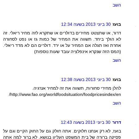
השב
בועז
30 ביוני 2013 בשעה 12:34
דרור, או שתצטט מחירים בדולרים או שתקרא לזה מחיר ריאלי. זה
לא הולך ביחד. תשווה את המחיר של כמות גז או נפט לסחורה
אחרת ואז תגלה אם המחיר על או ירד. דולרים הם לא מדד ריאלי.
(המס הזה שנקרא אינפלציה עובד שעות נוספות)
השב
בועז
30 ביוני 2013 בשעה 12:38
להלן מחירי סחורות, תשווה את זה למחיר אנרגיה.
http://www.fao.org/worldfoodsituation/foodpricesindex/en/
השב
דרור
30 ביוני 2013 בשעה 12:43
בועז, לא רק אנחנו חלוקים. אתה חולק גם על החוק הקיים וגם על
פסיקה ברורה של בית המשפט העליון בנושא. לא ברור למה אתה