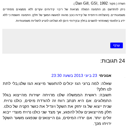
Dan Gill, GSI, 1992
השדה ( מקור:
).
ניתן להתרשם מן התמונה המגלה מציאות של ריבוי קידוחים עקרים ללא ממצאים מסחריים
משמעותיים. (ההצלחה היחסית של קידוח כוכב מהווה למעשה המשך של חלץ). התמונה חושפת כי ללא
ידע בינלאומי (שאחראי להשגים בחלץ ובקידוחי הים) לא הצלחנו להגיע לתגליות משמעותיות.
שתף
24 תגובות:
אנונימי
23 ביוני 2013 בשעה 23:30
שאלה: למה ברוני הגז יכולים להתעשר מייצוא הגז שלנו,בלי לתת
לנו חלק?
תשובה: ראשית הממשלה שלנו מרויחה ישירות מהייצוא בגלל
התמלוגים. אם היא תנתב רווח זה להורדת מיסים, כולנו נרויח.
שנית ייצוא של גז יחזק את השקל ויגדיל את כושר הקניה של כולנו.
חלק מהייצואנים עלול להפגע, אך מצד שני כולנו נרויח מוצרי ייבוא
זולים יותר. אם יורדו המיסים, גם הייצואנים שנפגעו משער השקל
ירויחו מכך.