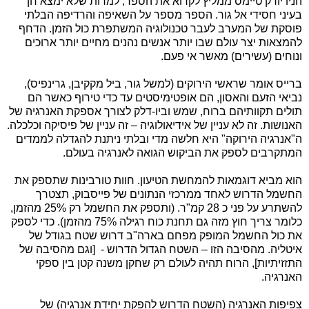
הניו יורק טיימס ממליץ לקרוא את הספר, למרות שלא ימצא חן
בעיני חסידי אל גור. הספר מספר על השאיפה והרדיפה הבלתי
פוסקת של המערב לעבר טכנולוגיה המשתפרת כול הזמן. הדחף
להמצאות יצר עולם שבו יותר אנשים נהנים מחיים יותר ארוכים
ונוחים (עשירים) מאשר אי פעם.
ברייס אומר שראשי הירוקים (למשל גור, ביל מקקיבן, גרינפיס),
נביאי הזעם והאסון, הם אופטימיסטים עד כדי טירוף כאשר הם
תולים תקוותיהם ברוח, שמש וביו-דלק לצורך אספקת האנרגיה של
האנושות. זה לא עניין של אידיאולוגיה – זה עניין של פיסיקה וכלכלה.
ה"אנרגיה הירוקה" היא חלשה מדי ובלתי ניתנת להגדלה לממדים
המתקרבים לספק את הביקוש הגואה לאנרגיה בעולם.
הוא מביא דוגמאות להמחשת הטיעון. חוות טורבינות שתספק את
החשמל הדרוש לאחד ממרכזי הנתונים של פייסבוק, תצטרך
להשתרע על פני כ 28 קמ"ר. (ותספק את החשמל רק 25% מהזמן,
כלומר צריך חוץ מזה גם תחנת כוח רגילה 75% מהזמן). כדי לספק
את כול החשמל המופק מפחם בארה"ב דרוש שטח בגודל של
איטליה. מהסיבה הזו – השטח הגדול הדרוש - [וגם מהסיבה של
התזזיתיות], הרוח תהיה לעולם רק שחקן משנה קטן בין ספקי
האנרגיה.
צפיפות האנרגיה (השטח הדרוש להפקת יחידת אנרגיה) של