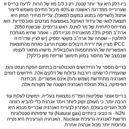
ביו-דלק היא עוד יותר קטנה, רק כ 1/3 מזו של הרוח. לדעת ברייס זו
שערורייה ממדרגה ראשונה ש 40% מיבול התירס משמש לייצור
אתנול (לשריפה במנוע במקום למאכל). עליית מחירי המזון היא
תוצאת לוואי של עידוד האתנול באמצעות מנדטים וסובסידיות. הוא
מתייחס לתחזית של מר לווינס, ראש גרינפיס, שבשנת 2050
ארה"ב תפיק 23% מהאנרגיה מביו-דלק – ואומר שהיא מגוחכת
לחלוטין – שטחה של ארה"ב בקושי יספיק. [יש לציין שדו"ח ה
IPCC
מציין את ירידת היבולים וסכנת הרעב כאחת מהתוצאות
האפשריות של ההתחממות הגלובאלית. מישהו מתאר לעצמו
שבמצב של מחסור במזון תימשך שריפת מזון כדלק?]
ברייס מספר על החידושים הטכנולוגיים בתחום הפקת הנפט והגז,
שהעמידו לרשותנו רזרבות גדולות של דלקים אלה. חידושים דומים
האנרגיה מתחדשת (שמש ורוח) אינם אפשריים, מבחינת
הפיסיקה, בגלל תכולת האנרגיה הקטנה של מקורות אלה.
ברייס אומר שפליטות הפד"ח נמצאות בעלייה, וימשיכו לעלות עוד
הרבה יותר, כי העולם זקוק ליותר ויותר אנרגיה כדי להביא רווחה
לכול העניים בעולם. הפתרון לבעיית האנרגיה שברייס מנבא היא
N2N
- גז טבעי בינתיים
(Natural gas)
עד שיפותחו טכנולוגיות
חדשות לאנרגיה גרעינית
Nuclear
. האנרגיה הגרעינית היא נקייה
ומרוכזת יותר מכול אנרגיה אחרת.