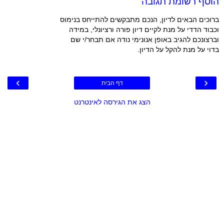
הוסף רשומת תגובה
ברוכים הבאים לדיון, הנכם מתבקשים להתייחס בנימוס
וכבוד הדדי על מנת לקיים דיון פורה ורציונלי, במידה
וברצונכם להגיב באופן אנונימי נודה אם תבחר/י שם
בדוי על מנת להקל על הדיון.
›
‹
דף הבית
הצג את הגירסה לאינטרנט