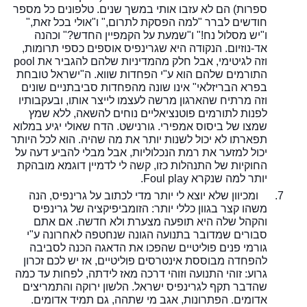
ספרות) הם לא עזבו אותי במשך שנים. טלפונים כל מספר
חודשים לברר "למה הפסקת לתרום," ו"אולי בכל זאת,"
ו"יש מסלול נח!" ו"שמעת על הקמפיין החדש?" וכהנה
אד-נוזיום. הנקודה היא שגרינפיס אוספים כספי תרומות,
וזה לגיטימי, אבל חלק מהמדיניות שלהם להגביר את
pool
התורמים שלהם הוא ע"י הפחדות שווא. ה"ישראל טובחת
בפרא הבריזלאי" אינו שונה מהפחדות סביבתניים שונים
וזה מרתיח שהארגון מרשה לעצמו לייצר אותו, ובעקבותיו
לפנות לתורמים פוטנציאליים נוחים להשאה, ללא שמץ
שמצו של ביסוס אמפירי. גורנישט. הדח שאולי יגיע במלוא
תפארתו לא יכול לשנות יותר את מה שהיה. הוא לכל היותר
יכול למזער את רמת הנכלוליות, אבל מבלי להביע דעה על
החוקיות של התנהלות כזו, קשה לי לדמיין דוגמא מובהקת
יותר למה שנקרא
Foul play
.
7.
ומכיוון שלא יוצא לי יותר מדי לכתוב על גרינפיס, הנה
משהו קצר בגוון כללי יותר: הזומביפיקציה של גרינפיס
והקהל שלה היא תופעה מצערת ולא חדשה. אם אתם
סבורים שמדובר בתנועה הגונה שנחטפה לאחרונה ע"י
גורמי פנים פוליטיים שהפכו את הדאגה הכנה לסביבה
להפחדה מבוססת אינטרסים פוליטיים, אז יש לכם זכרון
גרוע: זוהי התנועה וזוהי דרכה מאז לידתה, לפחות עד כמה
שהדבר תקף לגרינפיס ישראל. הלשון ירוקה והתמריצים
אדומים. הפתרונות, אגב מי שתהה, גם תמיד אדומים.