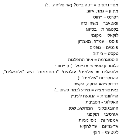
מסד נתונים = דטה בייס? (אוי סליחה... :)
מיניון = גמד, אזוב
רפרנס = ייחוס
וואטאבר = משהו כזה
בקטגורית = בסיווג
לוקאלי = מקומי
פוסט = עמדה, מאמרון
פונטים = גופנים
טקסט = כיתוב
היסטוגרמה = איור התפלגות
כלומר זן ספציפי = ניימלי :) זן ייחודי
גלובאלית = עולמית! עולמית! "התחממות" היא "גלובאלית",
ההתקררות "עולמית" :)
בדדוקציה= הסקה, הקשה
באינפורמציה = מידע (כמה פשוט...)
הרלוונטית = הנוגעת לעיניין
האקלוגי - הסביבתי
ההובגובליני = המרושע, שטני
אגרסיבי = תוקפני
אמפיריות = ניסיוניניות
אד-נוזיום = עד להקיא
לגיטימי = חוקי