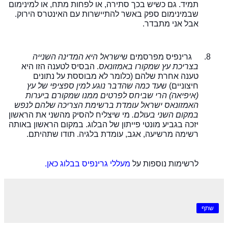
תמיד. גם כשיש בכך סתירה, או לפחות מתח, או למינימום
שבמינימום ספק באשר להתיישרות עם האינטרס הירוק.
אבל אני מתבדר.
8.
גרינפיס מפרסמים ש
ישראל היא המדינה השנייה
בצריכת עץ שמקורו באמזונאס
. הבסיס לטענה הזו היא
טענה אחרת שלהם (כלומר לא מבוססת על נתונים
חיצוניים) ש
עד כמה שהדבר נוגע למין ספציפי של עץ
(איפיאה) הרי שביחס לפרטים ממנו שמקורם ביערות
האמזונאס ישראל עומדת ברשימת הצריכה שלהם לנפש
במקום השני בעולם.
מי שיצליח להסיק מהשני את הראשון
יזכה בגביע מונטי פייתון של הבלוג. במקום הראשון באותה
רשימה מרשיעה, אגב, עומדת בלגיה. תודו שתהיתם.
לרשימות נוספות על
מעללי גרינפיס בבלוג כאן.
שתף