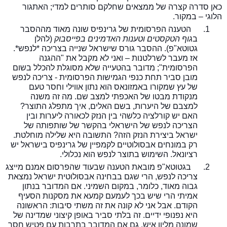
כאן סדרה קצרה של ממצאים שחלקם סותרים למדי
;
האתגור
הלוגי – במקור.
1.
הטענה הפרסומית של גרינפיס שונה מאוד מההסבר
ב
גוף הטקסטים
וטענות האדמינים בפייסבוק
(להלן
גטוטא"פ). ההסבר גורס שישראל שנייה בצריכה *לנפש*.
אז מעבר לשרלטנות – ואני לא מקבל את "ההגנה
הפרסומית"
;
מדובר בהטעייה שלא מסוגלת להכלל בשום
מובן סביר תחת כנפי הגמישות הפרסומית - צריכה לנפש
של עץ שמקורו באמזונאס הוא נתון אווילי וחסר טעם
מנקודת מבטו של האכפתי למצב שם. מה זה משנה
למצבם של היערות, בשם האלים, איך מתפלג התוצר?
האם יש קורלציה כלשהי בין הנזק לכאורה ליערות ובין
הצריכה לנפש של הישראלי בהקשר של שותפותה של
ישראל ביצירת הנזק הזה? התשובה היא שלילה מוחלטת.
רק במונחים אבסולוטיים לקמפיין של גרינפיס בישראל יש
רציונאל. השימוש בתוצר לנפש הוא נכלולי.
2.
בגטוטא"פ מובאת הטענה שבעוד שהפרסום אמנם מייצג
צריכה לנפש, הרי שגם בבחינה אבסולוטית ישראל נמצאת
גבוה מאוד, כלומר, במקום השמיני. אם המדובר בנתון
אמיתי הרי שיש בכך לעמעם קמעא את מסקנות הסעיף
הקודם. אבל אני לא קונה את זה משתי סיבות: הראשונה
היא נפנופי ידיים. זה בלתי סביר באופן קיצוני שמדינה של
שמונה מליון איש, גם אם המדובר בתרבות עם פטיש חסר