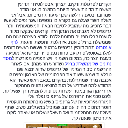
תקדים לפרגולות ודקים, תצרוך אבסולוטית יותר עץ
מעשרות מדינות עשירות יותר בתושבים. אני מודה
שמדובר בטענה חלשה שכן יש עוד גורמים וכו, אבל אני
מעלה חשד שעלה גם בקוראים נוספים ושגרינפיס לא עשו
דבר להפיג. מה שמוביל לסיבה הבאה והמשמעותית יותר:
גרינפיס לא מגבים את הנתון הזה. קוראים שבקשו מקור
לטענה קבלו הפנייה סתומה ללכת ולוודא בעצמם שזה מה
שממשלת ברזיל טוענת. אז הלכתי וחפשתי והגעתי
לדף
אינטרנט
תחת דומיין גרינפיס גרמניה שעשה רעשים דומים
לאלו בגטוטא"פ רק עם פחות נפנופי ידיים: ישראל מופיעה
בעוגת הצריכה, במקום השמיני, ויש הפנייה מפורשת ל
מסד
נתונים של ממשלת ברזיל
(שדורש הרשמה). אם לאחר
ההרשמה סבור המיניון של גרינפיס שהוא ימצא שם
טבלאות שמאוששות את הפרסומים של הארגון צפויה לו
אכזבה מרה שמתחלפת בהקדם בכאב ראש כאשר הוא
מתוודע למה שנדרש על מנת להוציא נתונים מהמקור.
אחרי זמן הגון במסד ועשרות נסיונות להוציא דרך שאילתות
ולינגו טכני את הרפרנס של גרינפיס נפלה עלי
המזרח-אירופאיות של גרינפיס בשיא מובהקותה הטקטית:
חוסר תחכום דחייני עם זנב שמוביל במעגלים. פשוט שתף
פעולה עם ההתלהמות ואל תשאל שאלות או שאתה לוקח
את הסיכון שנענה לך.