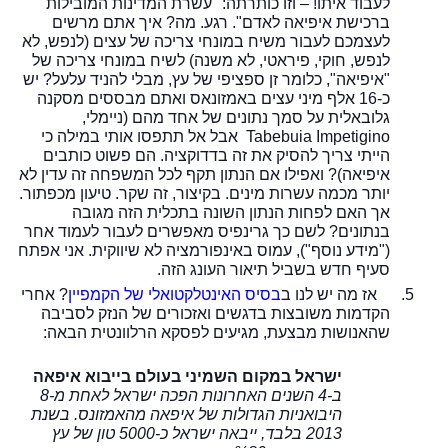
לעבוד איתו!
–
וזו כותרתה: "עשרת המדינות המובילות
ברכישת איפיאה לאדם". רגע. מה? איך אתם מרשים
לעצמכם לעבור משיח במונחי צריכה של עצים (לנפש, לא
לנפש, חוקי, פיראטי, לא משנה) לשיח במונחי צריכה של
"איפיאה", כלומר זן ספציפי של עץ, מבלי להניד עלעל? יש
כ-16 אלף מיני עצים באמזונאס ואתם מבססים מסקנה
גלובאלית על סמך נתונים של אחד מהם (ניימלי,
Tabebuia Impetigino
אבל אל תתפסו אותי במילה כי
הייתי צריך להסיק את זה בדדוקציה
.
הם פשוט כותבים
איפיאה)? ואפילו אם הנתון תקף לכל המשפחה זה עדין לא
יותר מכמה עשרות מינים. בקיצור, זה שקר. טיעון מכפתור.
אך האם לפחות הנתון השונה בתכלית הזה מגובה
בנתונים? לשם כך גרינפיס מאפשרים לעבור לעמוד אחר
("מידע נוסף"), עמוס באינפורמציה לא שיווקית. אני אפתח
סעיף חדש בשביל תיאור העונג הזה.
5.
אז מה יש לנו ב
בסיס האינטלקטואלי של הקמפיין
? אחרי
הקדמות משובצות בדגשים ואזכורים של הנזק לסביבה
שהאנושות מבצעת, מגיעים לפסקא הרלוונטית הבאה:
ישראל במקום השמיני בעולם בייבוא איפאה
ב-4 השנים האחרונות הפכה ישראל לאחת מ-8
היבואניות הגדולות של איפאה מהאמזונס. בשנת
2013 בלבד, ייבאה ישראל כ-5000 טון של עץ