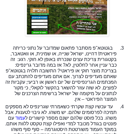
3.
בגטוטא"פ מסתבר פתאום שמדובר על נתוני כריתה
פיראטית! דהיינו, ישראל שנייה, או שמינית, או וואטאבר,
בקטגורית צריכת עצים שנכרתו באופן לא חוקי. רגע: זה
כבר עניין אחר לחלוטין, לא? אז במה מדובר גרינפיס:
בצריכת מוצר חוקי או פיראטי? התשובה תלויה בגטוטא"פ
שאתם מעדיפים לצרוך. אם אתם מעדיפים להתכתב עם
המכתמים הגרינפיסיים של יום ראשון או רביעי
;
עקביות זה
לפוצים. לא שזה עוזר להשאר בהקשר לוקאלי, כי מקור
לנתונים על מיקומה של ישראל ברשימת הצרכנים של
המוצר הפיראטי – אין.
4.
עד עכשיו קצת שקרתי כשאמרתי שגרינפיס לא מספקים
תמיכה לפרסומים שלהם. יש משהו. לא גיבוי לטענות, אבל
משהו. בכל פוסט שלהם ישנם מספר קישורים ל
עמוד
עם
פונטים בגודל מכובד למדי ואפילו קצת טקסט ללוות אותם.
במוקד העמוד משורטטת היסטוגרמה – סוף סוף משהו