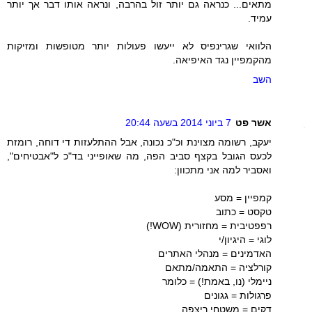
מתאים... כנראה גם יותר זול בהרבה, ונראה אותו דבר אך יותר
עמיד.
הלוואי שגרינפיס לא ייעשו פעולות יותר מטופשות ומזיקות
מהקמפיין נגד האיפיאה.
השב
אשר פט
7 ביוני 2014 בשעה 20:44
יעקב, רשומה מצוינת וכ"כ נכונה, אבל ההתלעזות די דוחה, רומזת
לכעס הגובל בקצף סביב הפה, מה שאופייני בד"כ ל"אבטיחים",
ואסביר למה אני מתכוון:
קמפיין = מסע
טקסט = כתוב
רפפטיבית = מחזורית (WOW!)
לוגי = היגיון/י
האדמינים = מנהלי האתרים
קורלציה = התאמה/מתאם
ניימלי (נו, באמת!) = כלומר
פרגולות = גגונים
דקים = משטחי ריצפה