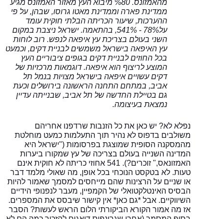
מהאמזונס. %80 מיבוא העץ מאזור האמזונס מגיע
ממדינת פארה וממדינת מאטו גרוסו, שבהן, על פי
ההערכות, שיעור הכריתה הבלתי חוקית עומד
על78% - 541%, בהתאמה. ישראל ניצבת במקום
השני בעולם בצריכת עץ איפאה לנפש. רוב לוחות
עץ האיפאה בישראל משמשים לבניית דקים, וכמעט
בכל החוזים לבניית דקים בגופים ציבוריים העץ
המוצע לריצוף הוא איפאה. דוגמאות מרכזיות של
דקים עשויים איפאה בישראל מצויות בנמל תל
אביב, במתחם התחנה הראשונה בירושלים וכעת
גם בטיילת החדשה של תל אביב, שבנייתה עדיין
נמצאת בעיצומה.
נפלא לא? יש כאן את כל הזנבות שרדפנו אחריהם
משולבים בדפוס לא נהיר תוך התעלמות כמעט מוחלטת
מהמסקנה הסופית שמוצגת בפרסומות ("ישראל היא
המדינה השנייה בעולם בצריכה של עץ שמקורו ביערות
האמזונאס," זוכרים?). 541 אחוזי כריתה לא חוקית אינם
טעות. לא בטקסט הנוכחי בכל אופן, מה שאולי מלמד דבר
או שניים על הרצינות שהם מייחסים למסמך שאמור להיות
הבסיס האינטלקטואלי של הקמפיין, מעבר לנפנופי הידיים
השיווקיים. אבל *גם כאן* אין קישור שיבסס את המספרים.
אז מה אמור הקורא הביקורתי הלום הראש לעשות? הסבר
בסוף המסמך (אחרי שגרינפיס דואגים להזכיר כמה הם לא