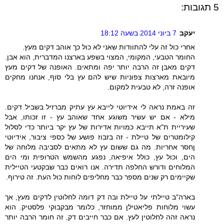
5 תגובות:
יעקב
7 ביוני 2014 בשעה 18:12
אחרי כול זה עלי להתוודות שאני לא כול כך אוהב דקים מעץ.
החומר הטבעי, המקומי, המצוי בשפע בארצנו המדברית, הוא אבן.
דקים מאבן זה הרבה יותר יפה ומתאים. האופנה של דקים מעץ
מיובאת מארצות צפוניות שיש להם עץ בלי סוף, אנחנו מחקים
אופנה זרה, לא טבעית למקום.
זה באמת נראה לי אידיוטי לייבא עץ עתיק מברזיל בשביל דקים.
מילא - אם יש עשיר משוגע אחד שאוהב עץ - זו זכותו, אבל
שעיריית ת"א תייבא כמויות אדירות של עץ יקר ביותר כדי לסלול
קילומטרים של טיילת - זה בזבוז פושע של כספי ציבור, אידיוטי
ןחסר אחריות. מה גם ששום עץ לא מתאים לסביבה מלוחה של
הים, וכול עץ, כולל איפיאה, נפגע מהשמש הטרופית ומי הים
המלוחים ודורש החלפה תדירה. אנו רואים כבר שבקטעי הטיילית
שקיימים רק שנים מספר כבר מחליפים לוחות כול העת. זה טירוף.
בארה"ב טיילתי על טיילת ובה דק דומה לחלוטין לדקים מעץ, אך
עשוי מלוחות פליאטילן ממוחזר, כלומר מבקבוקי פלסטיק. הוא
נראה זהה לחלוטין לעץ. אם כבר חייבים דק, זה חומר הרבה יותר