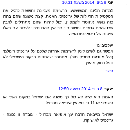
יוני
8 ביוני 2014 בשעה 10:31
למרות הלינגו המשועשע, הרשימה מעניינת וחושפת כרגיל את
הטקטיקות הרגילות של גרינפיס. האמת, קצת משונה שהם בחרו
כזה נושא איזוטרי לקמפיין, יכול להיות שהם מתחילים להבין
שבנושאים גדולים וחשובים יותר אין להם סיכוי לעבור עם כאלו
שיטות של דיסאינפורמציה.
יעקב/בועז,
אפשר גם לשים לינק לרשימות אחרות שלכם על גרינפיס העולמי
(ועל מיודענו פטריק מור). מסתבר שהתפוח הרקוב הישראלי לא
נופל רחוק מהעץ...
השב
יעקב
8 ביוני 2014 בשעה 12:50
האמת היא שזה לא כול כך משנה אם ישראל במקום השני או
השמיני או 11 בייבוא עץ איפיאה מברזיל.
ישראל מייבאת הרבה עץ איפיאה מברזיל - עובדה זו נכונה -
גרינפיס לא שיקרו.