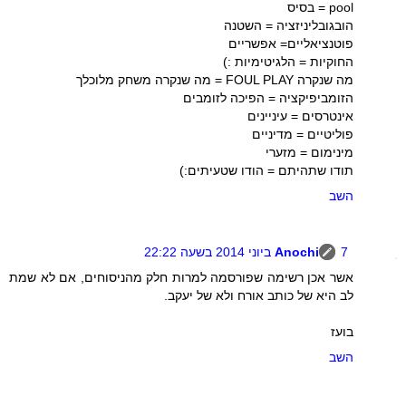
pool = בסיס
הובגובליניזציה = השטנה
פוטנציאליים= אפשריים
החוקיות = הלגיטימיות :)
מה שנקרה FOUL PLAY = מה שנקרה משחק מלוכלך
הזומביפיקציה = הפיכה לזומבים
אינטרסים = עיניינים
פוליטיים = מדיניים
מינימום = מזערי
תודו שתהיתם = הודו שטעיתים:)
השב
7 ביוני 2014 בשעה 22:22
Anochi
אשר אכן רשימה שפורסמה למרות חלק מהניסוחים, אם לא שמת
לב היא של כותב אורח ולא של יעקב.
בועז
השב