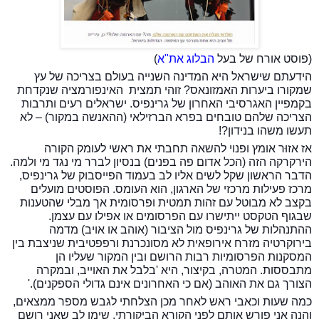
(פוסט אורח של בעל
הבלוג את"א
)
הידעתם שישראל היא המדינה השנייה בעולם בצריכה של עץ
שמקורו ביערות האמזונאס? זוהי תמצית האינפורמציה שנקדחת
בקמפיין האגרסיבי האחרון של גרינפיס. ישראלים רעים ותרבות
הצריכה שלהם טובחים בפרא הברזילאי (ההאנשה במקור) – לא
תעשו משהו בנידון?!
אז אזוּר אומץ ופנוי להשאה תחבתי את ראשי לעומק הקורה
הירקרקה הזה (הכל אדום פה בפנים) בנסיון לברר מי נגד מי ולמה.
הדבר הראשון שקל לשים אליו לב בעמוד הפייסבוק של גרינפיס,
מרכז פעילות מרכזי של הארגון, הוא העומס. הפוסטים מועלים
בקצב לא מבוטל עם זהות תמטית ופרסומית אך מבלי שהטענות
שבגוף הטקסט ייתישרו עם הפרסומים או אפילו עם עצמן.
ההתנהלות של גרינפיס מול הציבור (אוהב או אויב) מדמה
בירוקרטיה מזרח אירופאית לא מסונכרנת ורפפטיבית שניצבת בין
המסקנות הפרסומיות רבות הרושם ובין המקור שעליו הן
מתבססות. המטרה, בקיצור, היא 'בלבל את האוייב, ובמקרה
הצורך גם את האוהב (אם כי האחרונים אינם גדולי הספקנים).'
כמה שעות וכאבי ראש לאחר מכן הצלחתי לגבש מספר ממצאים,
והנה אני פורש אותם לפני הקורא הביקורתי. שימו לב שאני רושם