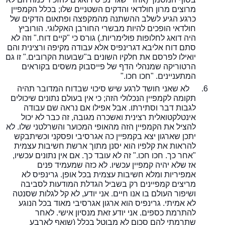
מרוצים מרון חולדאי והדקים השטניים שלו
;
בכלל הקמפיין
כרגע הגיע לשלב ההשתנה מהמקפצה ופתאום הדקים של
חולדאי הופכים להיות מבשרי החורבן האקלוגי. הורוביץ
היה דואג לחלופות פולימריות.) גורס כי "קיים דוח." וזה לא
סתם דוח אליבא דגרינפיס אלא עבודה מקיפה ורצינית והם
יואילו לפרסם את חלקיו השונים ב"שבועות הקרובים." זו גם
הרטוריקה שמנהלי הדף של פייסבוק משסים בקוראים
המתעניינים. "חכו חכו."
6.
לא שאני חושד לרגע שיש סיכוי שבדוח המדובר תהיה
תקומה לקמפיין הנכלולי הזה
;
כי אין בעולם נתונים שיכולים
לגבות דבר וסתירתו. אבל אפילו אם נראה שם עבודה
אינטלקטואלית רצינית ואשכרה מגובה, זה כבר לא יכול
להציל את הקמפיין הזה מהאופי המכוער והשרלטני שלו. לא
יתכן שארגון יצא בקמפיין כה אגרסיבי ופסקני וכשיתבקש
להראות את קלפיו הוא יסנן מתוך ארשת חשיבות עצמית
"אחר כך. חכו חכו." זה לא עובד כך. אם אין נתונים עכשיו,
אז שלא יהיה קמפיין עכשיו. לא כזה שמעמיד פנים
אמפיריות ומלא חשיבות עצמית בכל אופן. גרינפיס לא
מריצים קמפיינים רק בשביל הגדלת המודעות לסביבה
ושיפור העולם בו אנו חיים. אני יודע, לא קל לגלות שסנטה
לא אמיתי. גרינפיס הוא ארגון אגרסיבי מאוד בכל הנוגע
להתרמת כספים. אני יודע זאת מנסיון אישי. לאחר
שתרמתי להם סכום לא מבוטל בכלל (שואף לארבע