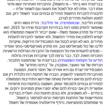
בבריטניה הוא ביחד – גז וחשמל), והחברות האחרות יעשו וודאי
אותו דבר. אתה לא יכול לאכול את העוגה וגם לשמור עליה –
להבטיח לחברות החשמל מחירים גבוהים עבור חשמל ירוק, וגם
למנוע העלאת מחירים לצרכן.
מנהיג הלייבור,
שבאופוזיציה, אד מיליבנד,
הריח נושא רגיש
שאפשר להפיק ממנו רווח בבחירות הקרובות שיהיו עד 2015. הוא
הכריז על פתרון אוטופי משלו - שאם ייבחר לראשות הממשלה הוא
יקפיא לחלוטין את מחירי החשמל, ולא יאפשר לחברות להעלות
מחירים. הוא לא הציע לבטל את הסובסידיות הירוקות, שיקרות
לליבו של כול סוציאליסט טוב. זהו פתרון מארקסיסטי-כוחני אופייני
– מנסים להעמיס את כול ההוצאות על החברות הגדולות הרשעיות.
ההכרזה הזאת, לבד, כבר גרמה לכך שחברות אנרגיה גדולות
הודיעו על הקפאת השקעותיהן
בבריטניה עד שהתמונה תתבהר.
הכרזתו של שר האוצר, אוסבורן, על "בחינה מחדש" של
הסובסידיות יוצרת גם היא אווירה של חוסר ודאות, המונעת
מהחברות להמשיך להשקיע. הבניה של תחנות רוח כלכלית רק אם
יבטיחו להם מראש רווחיות נאותה שפירושו התחייבות הממשלה
למחירים גבוהים ולסבסוד עמוק. השקעה בתחנות כוח פחמיות
אפשרית רק אם יבטיחו להם שלא יסגרו אותן ממניעים ירוקים. אז
בינתיים – לא משקיעים, ולא בונים תחנות כוח. העלייה בצריכה
וההתיישנות של התחנות הקיימות יגרמו למחסור בחשמל.
מי שמתעלם מהמציאות, ורודף אידאולוגיה אוטופית של חשמל