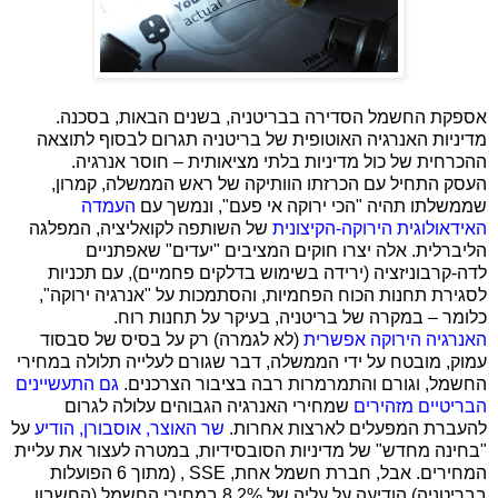
אספקת החשמל הסדירה בבריטניה, בשנים הבאות, בסכנה.
מדיניות האנרגיה האוטופית של בריטניה תגרום לבסוף לתוצאה
ההכרחית של כול מדיניות בלתי מציאותית – חוסר אנרגיה.
העסק התחיל עם הכרזתו הוותיקה של ראש הממשלה, קמרון,
שממשלתו תהיה "הכי ירוקה אי פעם", ונמשך עם
העמדה
האידאולוגית הירוקה-הקיצונית
של השותפה לקואליציה, המפלגה
הליברלית. אלה יצרו חוקים המציבים "יעדים" שאפתניים
לדה-קרבוניזציה (ירידה בשימוש בדלקים פחמיים), עם תכניות
לסגירת תחנות הכוח הפחמיות, והסתמכות על "אנרגיה ירוקה",
כלומר – במקרה של בריטניה, בעיקר על תחנות רוח.
האנרגיה הירוקה אפשרית
(לא לגמרה) רק על בסיס של סבסוד
עמוק, מובטח על ידי הממשלה, דבר שגורם לעלייה תלולה במחירי
החשמל, וגורם והתמרמרות רבה בציבור הצרכנים.
גם התעשיינים
הבריטיים מזהירים
שמחירי האנרגיה הגבוהים עלולה לגרום
להעברת המפעלים לארצות אחרות.
שר האוצר, אוסבורן, הודיע
על
"בחינה מחדש" של מדיניות הסובסידיות, במטרה לעצור את עליית
המחירים. אבל, חברת חשמל אחת,
SSE
, (מתוך 6 הפועלות
בבריטניה) הודיעה על עליה של 8.2% במחירי החשמל (החשבון