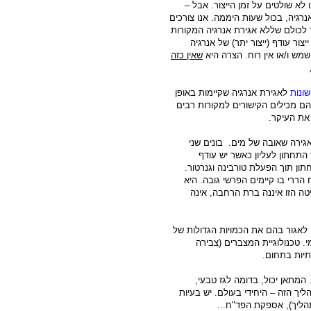
ת). ובנוסף – אנו לא שולטים על זמן הייצור. אבל –
גיה, בכול שעות היממה. אנו צורכים
ור לכולם שללא אגירת אנרגיה המקורות
ור עודף (ייצור יתר) של אנרגיה
מש ו/או אין רוח. הצרה היא
שאין כזה
שונות
לאגירת אנרגיה שקיימות באופן
הם מכילים הקישורים למקורות רבים
את העיקר.
אגירה שאובה של מים. בונים שני
התחתון לעליון כאשר יש עודף
תון תוך הפעלת טורבינה וגנרטור.
ררי בו קיימים הפרשי גובה. היא
טה הזו איננה ברת הרחבה, אינה
 לאגור בהם את הכמויות הגדולות של
. טכנולוגיית המצברים (צבירה
תיות בתחום.
 המתאן יכול, בדומה לגז טבעי,
יך הזה – היחידי בעולם. יש בעיות
הליך), אספקת הפד"ח...