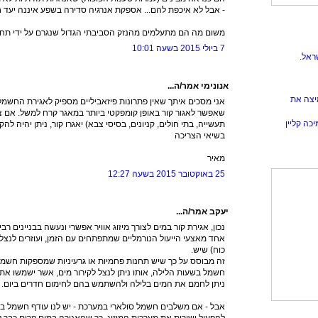
- אבל לא איכפת להם... אספקת אנרגיה סדירה בשפע איננה יעד 
משום מה הם מתעלמים מהנזק הסביבתי הגדול שנגרם על ידי תחנ
7 ביולי 2015 בשעה 10:01
ראל.
אנונימי אמר/ה...
יצה את
אני מסכים איתך שאין פתרונות פיזאביליים מספיק לאגירת החשמל,
שאפשר לאגור קור באופן קומפקטי ביותר במאגר קרח למשל. אם צ
כה קליין
בשיאי הצריכה
מאיר
25 באוקטובר 2015 בשעה 12:27
יעקב אמר/ה...
נכון, אגירת קור במים לצורך מיזוג אוויר אפשרי ונעשה בבניינים רבים
אחד מאצעי הייעול הנורמליים שמתפתחים עם הזמן, ועוזרים לנצל
כוח) שיש.
זה מבוסס על כך שיש תחנות פחמיות או גרעיניות שמספקות חשמל 
חשמל בשעות הלילה, אותו ניתן לנצל לקירור מים, אשר ישמשו את מ
ניתן לחמם את המים בלילה ולהשתמש בהם לחימום חדרים ביום.
אבל - אם משלבים חשמל סולארי במערכת - יש לנו עודף חשמל בי
להפעיל ישירות את מערכות המיזוג, כך שהאגירה במים קרים כבר ל