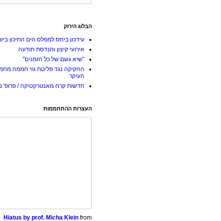
הבלוג הירוק
עידכון ביחס למפלס הים התיכון ביש
אירועי קיצון והנדסת תודעה
"שיא גשם של כל הזמנים"
החקיקה נגד פליטת גזי חממה מחמ
העיקר
חדשות קרח מאנטרקטיקה / פרופ' מי
העצרות ההתחממות
Hiatus by prof. Micha Klein
from