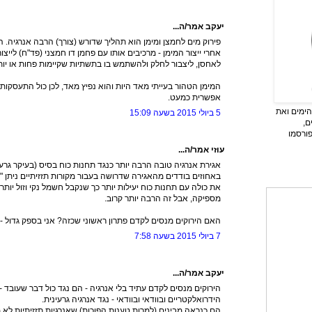
יעקב אמר/ה...
פירוק מים לחמצן ומימן הוא תהליך שדורש (צורך) הרבה אנרגיה. ה
אחרי ייצור המימן - מרכיבים אותו עם פחמן דו חמצני (פד"ח) לייצור
לאחסן, ליצבור לחלק ולהשתמש בו בתשתיות שקיימות פחות או יות
המימן הטהור בעייתי מאד היות והוא נפיץ מאד, לכן כול התעסקות 
אפשרית כמעט.
ימים ואת
5 ביולי 2015 בשעה 15:09
ם,
פורסמו
עוזי אמר/ה...
אגירת אנרגיה טובה הרבה יותר כנגד תחנות כוח בסיס (בעיקר גרעינ
באחוזים בודדים מהאגירה שדרושה בעבור מקורות תזזיתיים ניתן 
את כולה עם תחנות כוח יעילות יותר כך שנקבל חשמל נקי וזול יותר.
מספיקה, אבל זה הרבה יותר קרוב.
האם הירוקים מנסים לקדם פתרון ראשוני שכזה? אני בספק גדול - 
7 ביולי 2015 בשעה 7:58
יעקב אמר/ה...
הירוקים מנסים לקדם עתיד בלי אנרגיה - הם נגד כול דבר שעובד - 
הידרואלקטריים ובוודאי ובוודאי - נגד אנרגיה גרעינית.
הם כנראה מבינים (למרות טענות הפוכות) שאנרגיות תזזיתיות לא 