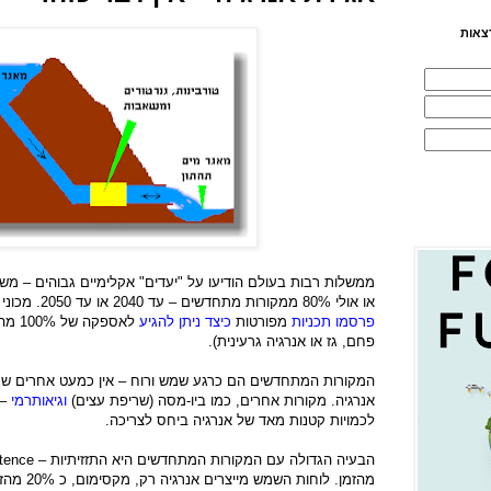
צאות
או אולי 80% ממקורות מתחדשים – עד 2040 או עד 2050. מכוני מחקר וארגונים ירוקים אחדים אף
פרסמו תכניות
מפורטות
כיצד ניתן להגיע
לאספ
פחם, גז או אנרגיה גרעינית).
המקורות המתחדשים הם כרגע שמש ורוח – אין כמעט אחרים שמס
אנרגיה. מקורות אחרים, כמו ביו-מסה (שריפת עצים)
וגיאותרמי
–
לכמויות קטנות מאד של אנרגיה ביחס לצריכה.
הבעיה הגדולה עם המקורות המתחדשים היא התזזיתיות –
ttence
מהזמן. לוחו