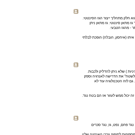
וא חלק מתהליך ייצור הגז הסינטטי.
 גז מתאן סינטטי. גז מתאן ניתן
ר - מהגז הטבעי.
איתו (איחסון, הובלה) הופכת לבלתי
יות ) שלא ניתן להדליק ולכבות.
"לשטח" את הדרישה לאנרגיה וספק
 גם לזה הטכנולוגיה עוד לא
זה יכול ממש לעזור אז הם בטח נגד.
נגד פחם, נפט, גז, נגד סכרים
מספיקות לסיפוק צרכי האנרגיה שלנו