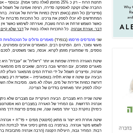
תחנות הרוח – רק כ 25% מהזמן 0אלה נתוני אמ
החברה שלנו זקוקה לאספקה סדירה, רציפה ואמינה של חשמל ואנר
(ומייצרים) כול הזמן (באופן רציף) כמויות אדירות של אנרגיה. בר
המתחדשים לא יוכלו לספק את צרכינו. כול התכניות מדברות על ייצ
כאשר השמש זורחת או הרוח נושבת, ואגירתה לשימוש כאשר אין ש
דבר: אגירת אנרגיה
. כל התכניות האלה בונות על
דבר שלא קיים.
שני
מהנדסים פרסמו
(בנפרד)
מאמרים גדולים על הטכנולוגיות ה
מעשי ומוכר, היום. הפרטים רבים, המאמרים ארוכים ומפורטים, ו
נוספים, מי שמתעניין מוזמן לקרוא. אנסה, בשני משפטים, לסכם 
שיטת האגירה היחידה שפחות או יותר "ריאלית" או "עובדת" היא 
מאגרים סמוכים, עם הפרשי גובה ביניהם, שואבים מים מהמאגר 
אנרגיה, ומייצרים חשמל על ידי הורדת המים מהמאגר העליון לתח
הבעיה עם שיטה זו שהיא תלויה בטופוגרפיה – אפשרית רק בשטח ה
דורשת כמויות אדירות של מים, ועולה לא מעט. מסיבות אלה השי
יכולה לספק יותר מאחוזים בודדים של הצריכה.
שיטה שנייה היא מצברים. הבעיה העיקרית עם מצברים שלא ניתן
אנרגיה הדרושות. גם המחיר של האגירה במצברים הוא אסטרונומי
כימית) נחקרת כבר יותר ממאה שנה, ואין צופים פריצות דרך מהו
שיטה אחרת היא ייצור גז מתאן (סינטטי) ממים + פד"ח + אנרגיה.
לשמש מקור אנרגיה. בגרמניה בנו מתקן ניסיוני אחד לבחינת התהל
רבות: המחיר גבוה, היעילות הקטנה (הרבה אנרגיה מתבזבזת בת