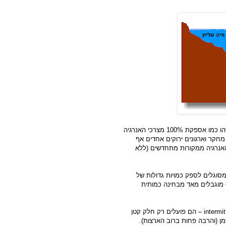
ממשלות רבות בעולם הודיעו על "יעדים" אקלימיים גבוהים – משהו כמו אספקת 100% מצרכי האנרגיה
קה של 100% מהאנרגיה ממקורות מתחדשים (ללא
וגלים לספק כמויות גדולות של
 מוגבלים מאד מבחינה כמותית
intermi
– הם פועלים רק חלק קטן
ת השמש מייצרים אנרגיה רק, מקסימום, כ 20% מהזמן (והרבה פחות ברוב הארצות).