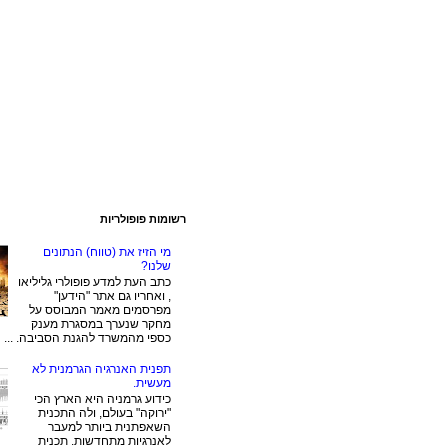
רשומות פופולריות
מי הזיז את (טווח) הנתונים
שלנו?
כתב העת למדע פופולרי גליליאו
, ואחריו גם אתר "הידען"
מפרסמים מאמר המבוסס על
מחקר שנערך במסגרת מענק
כספי מהמשרד להגנת הסביבה. ...
תפנית האנרגיה הגרמנית לא
מעשית.
כידוע גרמניה היא הארץ הכי
"ירוקה" בעולם, ולה התכנית
השאפתנית ביותר למעבר
לאנרגיות מתחדשות. תכנית