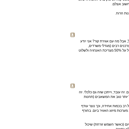
חשוב אצלם.
ות הרוח.
 אבל מה עם אגירת קור? אני יודע
רכנים רבים (מגדלי משרדים,
תעשייה, בתי חולים, קניונים, בסיסי צבא) יאגרו קור, ניתן יהיה להקל על 50% מצריכת האנרגיה ולשלוט
. זה עובד, וייתכן שזה גם כלכלי. זה
 יותר טוב את המשאבים (תחנות
רב בכמות אחידה, וכך נוצר עודף
ערכות מיזוג האוויר ביום. בחורף
ום (כאשר השמש זורחת) שיכול
א נחוצה.