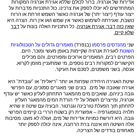
אדירות של אנרגיה. ברור לכולם שללא אגירת אנרגיה המקורות
המתחדשים לא יוכלו לספק את צרכינו. כול התכניות מדברות על
ייצור עודף (ייצור יתר) של אנרגיה כאשר השמש זורחת או הרוח
נושבת, ואגירתה לשימוש כאשר אין שמש ו/או אין רוח. הצרה היא
שאין כזה דבר: אגירת אנרגיה
. כל התכניות האלה בונות על
דבר
שלא קיים.
שני
מהנדסים פרסמו
(בנפרד)
מאמרים גדולים על הטכנולוגיות
השונות
לאגירת אנרגיה שקיימות באופן מעשי ומוכר, היום.
הפרטים רבים, המאמרים ארוכים ומפורטים, והם מכילים
הקישורים למקורות רבים נוספים, מי שמתעניין מוזמן לקרוא.
אנסה, בשני משפטים, לסכם את העיקר.
שיטת האגירה היחידה שפחות או יותר "ריאלית" או "עובדת" היא
אגירה שאובה של מים. בונים שני מאגרים סמוכים, עם הפרשי
גובה ביניהם, שואבים מים מהמאגר התחתון לעליון כאשר יש עודף
אנרגיה, ומייצרים חשמל על ידי הורדת המים מהמאגר העליון
לתחתון תוך הפעלת טורבינה וגנרטור. הבעיה עם שיטה זו שהיא
תלויה בטופוגרפיה – אפשרית רק בשטח הררי בו קיימים הפרשי
גובה. היא דורשת כמויות אדירות של מים, ועולה לא מעט. מסיבות
אלה השיטה הזו איננה ברת הרחבה, אינה יכולה לספק יותר
מאחוזים בודדים של הצריכה.