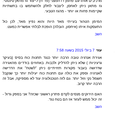
מרכיבים אותו עם פחמן דו חמצני (פד"ח) לייצור גז מתאן סינטטי.
גז מתאן ניתן לאחסן, ליצבור לחלק ולהשתמש בו בתשתיות
שקיימות פחות או יותר - מהגז הטבעי.
המימן הטהור בעייתי מאד היות והוא נפיץ מאד, לכן כול
התעסקות איתו (איחסון, הובלה) הופכת לבלתי אפשרית כמעט.
השב
עוזי
7 ביולי 2015 בשעה 7:58
אגירת אנרגיה טובה הרבה יותר כנגד תחנות כוח בסיס (בעיקר
גרעיניות ) שלא ניתן להדליק ולכבות. באחוזים בודדים מהאגירה
שדרושה בעבור מקורות תזזיתיים ניתן "לשטח" את הדרישה
לאנרגיה וספק את כולה עם תחנות כוח יעילות יותר כך שנקבל
חשמל נקי וזול יותר. גם לזה הטכנולוגיה עוד לא מספיקה, אבל זה
הרבה יותר קרוב.
האם הירוקים מנסים לקדם פתרון ראשוני שכזה? אני בספק גדול -
זה יכול ממש לעזור אז הם בטח נגד.
השב