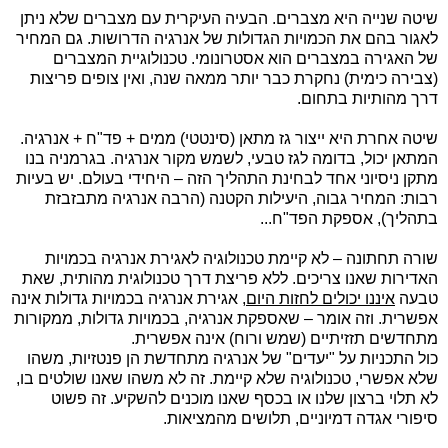
שיטה שנייה היא מצברים. הבעיה העיקרית עם מצברים שלא ניתן
לאגור בהם את הכמויות הגדולות של אנרגיה הדרושות. גם המחיר
של האגירה במצברים הוא אסטרונומי. טכנולוגיית המצברים
(צבירה כימית) נחקרת כבר יותר ממאה שנה, ואין צופים פריצות
דרך מהותיות בתחום.
שיטה אחרת היא ייצור גז מתאן (סינטטי) ממים + פד"ח + אנרגיה.
המתאן יכול, בדומה לגז טבעי, לשמש מקור אנרגיה. בגרמניה בנו
מתקן ניסיוני אחד לבחינת התהליך הזה – היחידי בעולם. יש בעיות
רבות: המחיר גבוה, היעילות הקטנה (הרבה אנרגיה מתבזבזת
בתהליך), אספקת הפד"ח...
שורה תחתונה – לא קיימת טכנולוגיה לאגירת אנרגיה בכמויות
האדירות שאנו צריכים. ללא פריצת דרך טכנולוגית מהותית, שאת
טבעה
איננו יכולים לחזות היום
, אגירת אנרגיה בכמויות גדולות אינה
אפשרית. וזה אומר – שאספקת אנרגיה, בכמויות גדולות, ממקורות
מתחדשים תזזיתיים (שמש ורוח) אינה אפשרית.
כול התכניות על "יעדים" של אנרגיה מתחדשת הן פנטזיות, משהו
שלא אפשרי, טכנולוגיה שלא קיימת. זה לא משהו שאנו שולטים בו,
לא תלוי ברצון שלנו או בכסף שאנו מוכנים להשקיע. זה פשוט
סיפורי אגדה דמיוניים, תלושים מהמציאות.