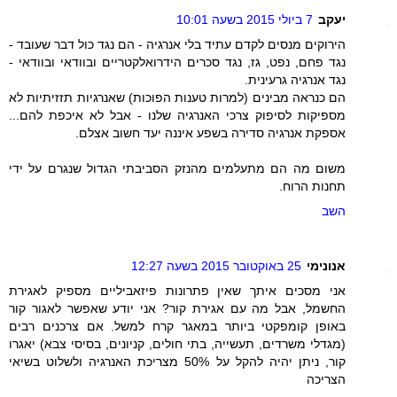
יעקב
7 ביולי 2015 בשעה 10:01
הירוקים מנסים לקדם עתיד בלי אנרגיה - הם נגד כול דבר שעובד -
נגד פחם, נפט, גז, נגד סכרים הידרואלקטריים ובוודאי ובוודאי -
נגד אנרגיה גרעינית.
הם כנראה מבינים (למרות טענות הפוכות) שאנרגיות תזזיתיות לא
מספיקות לסיפוק צרכי האנרגיה שלנו - אבל לא איכפת להם...
אספקת אנרגיה סדירה בשפע איננה יעד חשוב אצלם.
משום מה הם מתעלמים מהנזק הסביבתי הגדול שנגרם על ידי
תחנות הרוח.
השב
אנונימי
25 באוקטובר 2015 בשעה 12:27
אני מסכים איתך שאין פתרונות פיזאביליים מספיק לאגירת
החשמל, אבל מה עם אגירת קור? אני יודע שאפשר לאגור קור
באופן קומפקטי ביותר במאגר קרח למשל. אם צרכנים רבים
(מגדלי משרדים, תעשייה, בתי חולים, קניונים, בסיסי צבא) יאגרו
קור, ניתן יהיה להקל על 50% מצריכת האנרגיה ולשלוט בשיאי
הצריכה