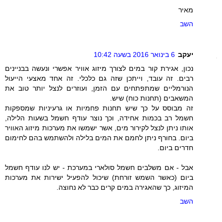
מאיר
השב
יעקב
6 בינואר 2016 בשעה 10:42
נכון, אגירת קור במים לצורך מיזוג אוויר אפשרי ונעשה בבניינים
רבים. זה עובד, וייתכן שזה גם כלכלי. זה אחד מאצעי הייעול
הנורמליים שמתפתחים עם הזמן, ועוזרים לנצל יותר טוב את
המשאבים (תחנות כוח) שיש.
זה מבוסס על כך שיש תחנות פחמיות או גרעיניות שמספקות
חשמל רב בכמות אחידה, וכך נוצר עודף חשמל בשעות הלילה,
אותו ניתן לנצל לקירור מים, אשר ישמשו את מערכות מיזוג האוויר
ביום. בחורף ניתן לחמם את המים בלילה ולהשתמש בהם לחימום
חדרים ביום.
אבל - אם משלבים חשמל סולארי במערכת - יש לנו עודף חשמל
ביום (כאשר השמש זורחת) שיכול להפעיל ישירות את מערכות
המיזוג, כך שהאגירה במים קרים כבר לא נחוצה.
השב