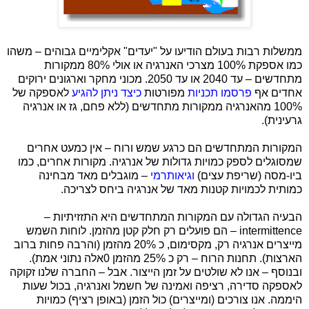
ממשלות רבות בעולם הודיעו על "יעדים" אקלימיים גבוהים – משהו
כמו אספקת 100% מצרכי האנרגיה או אולי 80% ממקורות
מתחדשים – עד 2040 או עד 2050. מכוני מחקר וארגונים ירוקים
אחדים אף
פרסמו תכניות
מפורטות
כיצד ניתן להגיע
לאספקה של
100% מהאנרגיה ממקורות מתחדשים (ללא פחם, גז או אנרגיה
גרעינית).
המקורות המתחדשים הם כרגע שמש ורוח – אין כמעט אחרים
שמסוגלים לספק כמויות גדולות של אנרגיה. מקורות אחרים, כמו
ביו-מסה (שריפת עצים)
וגיאותרמי
– מוגבלים מאד מבחינה
כמותית לכמויות קטנות מאד של אנרגיה ביחס לצריכה.
הבעיה הגדולה עם המקורות המתחדשים היא התזזיתיות –
intermittence
– הם פועלים רק חלק קטן מהזמן. לוחות השמש
מייצרים אנרגיה רק, מקסימום, כ 20% מהזמן (והרבה פחות ברוב
הארצות). תחנות הרוח – רק כ 25% מהזמן 0אלה נתוני אמת).
ובנוסף – אנו לא שולטים על זמן הייצור. אבל – החברה שלנו זקוקה
לאספקה סדירה, רציפה ואמינה של חשמל ואנרגיה, בכול שעות
היממה. אנו צורכים (ומייצרים) כול הזמן (באופן רציף) כמויות