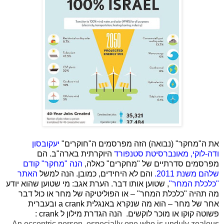
את ה"מחקר" (נבואה) הזה מפרסמים ה"חוקרים"
יעקובסון
ודה-לוקי, מאונברסיטת סטנפורד
היוקרתית בארה"ב. הם
מפרסמים סדרתיים של "מחקרים" כאלה,
הנה "מחקר" קודם
שלהם משנת 2011.
והם לא היחידים, כמובן. הנה למשל
האתר
"כלכלת המחר"
, שטוען אותו דבר. הערת אגב: מי שטוען שהוא יודע
מה תהיה "כלכלת המחר" – או הפוליטיקה של מחר או כול דבר
אחר של מחר – הוא מה שנקרא באנגלית
a crank
ובעברית
פשוטה קוקו או מוכר לוקשים.
הנה הגדרת מילון ל
crank
:
–
An
eccentric
person,
especially
one
who
is
unduly
zealous