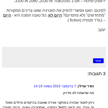
ידועות) זמינות – אם ב 2050שנת או 2030, 2080 או 3100.
לסיכום: האם אפשרי להפיק את האנרגיה שאנו צריכים ממקורות
"מתחדשים" (לא פחמיים)?
היום לא
. כול טענה הפוכה היא -
היום
– בגדר פנטזיה (
fiction
).
יעקב
שתף
3 תגובות:
כפיר שרלין
7 בדצמבר 2015 בשעה 14:19
מה שרשמת לא מדויק.
ניתן לאגור אנרגיה במתקני אגירה שאובה בהיקפים גדולים מאוד.
זה עובד יופי (ראה למשל בקפרון, אוסטריה) וישים. הייתי מעורב