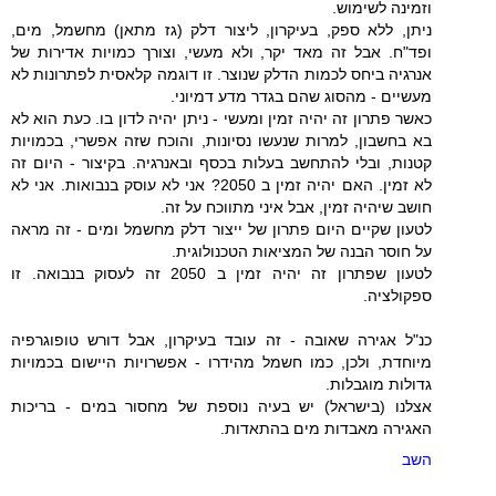
וזמינה לשימוש.
ניתן, ללא ספק, בעיקרון, ליצור דלק (גז מתאן) מחשמל, מים,
ופד"ח. אבל זה מאד יקר, ולא מעשי, וצורך כמויות אדירות של
אנרגיה ביחס לכמות הדלק שנוצר. זו דוגמה קלאסית לפתרונות לא
מעשיים - מהסוג שהם בגדר מדע דמיוני.
כאשר פתרון זה יהיה זמין ומעשי - ניתן יהיה לדון בו. כעת הוא לא
בא בחשבון, למרות שנעשו נסיונות, והוכח שזה אפשרי, בכמויות
קטנות, ובלי להתחשב בעלות בכסף ובאנרגיה. בקיצור - היום זה
לא זמין. האם יהיה זמין ב 2050? אני לא עוסק בנבואות. אני לא
חושב שיהיה זמין, אבל איני מתווכח על זה.
לטעון שקיים היום פתרון של ייצור דלק מחשמל ומים - זה מראה
על חוסר הבנה של המציאות הטכנולוגית.
לטעון שפתרון זה יהיה זמין ב 2050 זה לעסוק בנבואה. זו
ספקולציה.
כנ"ל אגירה שאובה - זה עובד בעיקרון, אבל דורש טופוגרפיה
מיוחדת, ולכן, כמו חשמל מהידרו - אפשרויות היישום בכמויות
גדולות מוגבלות.
אצלנו (בישראל) יש בעיה נוספת של מחסור במים - בריכות
האגירה מאבדות מים בהתאדות.
השב