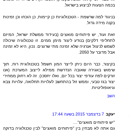
בכמה הצעות לביצוע בישראל.
בניגוד למה שרשמת - הטכנולוגיות כן קיימות, כן הוכחו וכן זמינות
בקנה מידה גדול.
זאת ועוד, יש פיתוחים מואצים (בעידוד ממשלת ישראל, המיזם
לתחליפי דלקים) בנודע ליצור מימן ממים. זו טכנולוגיה שיכולה
לשמש לניצול אנרגיה שלא זמינה מתי שרוצים. נכון, היא לא זמינה
אבל מדובר על 2050.
בקיצור, כבר היום ניתן לייצר המון חשמל בטכנולוגית רוח, תוך
שימוש באגירה שאובה הנדרשת ממילא לייצוב המערכת (אנו
זורקים לפח עודפי יצור בכל יום, ואלו יחסכו). זה לא רחוק ממחירי
יצור בגז טבעי, וממש זול בהתחשב לעלויות תחלואה, עלויות צבא
וגיאופוליטיות.
השב
יעקב
7 בדצמבר 2015 בשעה 17:44
"יש פיתוחים מואצים"....
גם אתה לא מבחין בין "פיתוחים מואצים" לבין טכנולוגיה בדוקה