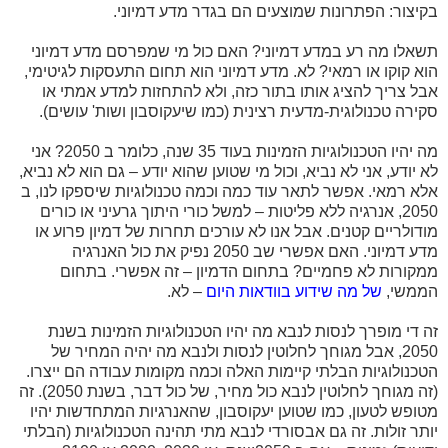
בקיצור: הפתרונות שמוצעים הם בגדר מדע דמיוני.
תשאלו מה רע במדע דמיוני? האם כול מי שמפרסם מדע דמיוני
הוא קוקו או רמאי? לא. מדע דמיוני הוא תחום התעסקות לגיטימי,
אבל צריך להציג אותו בתור כזה, ולא להתחזות למדע אמתי או
סקירה טכנולוגית-מדעית רצינית (כמו שיעקוסבון ושות' עושים).
מה יהיו הטכנולוגיות הזמינות בעוד 35 שנה, כלומר ב 2050? אני
לא יודע, אני לא נביא, וכול מי שטוען שהוא יודע – גם הוא לא נביא,
אלא רמאי. אפשר לתאר עוד כמה וכמה טכנולוגיות שיספקו לנו, ב
2050, אנרגיה ללא פליטות – למשל כורי היתוך גרעיני או כורים
מודולריים קטנים. אבל אנו לא עורכים תחרות של דמיון פרוע או
מדע דמיוני. האם אפשרי שב 2050 נפיק את כול האנרגיה
ממקורות לא פחמיים? בתחום הדמיון – זה אפשרי. בתחום
הממשי,
של מה שידוע בוודאות היום
– לא.
זה די מופרך לנסות לנבא מה יהיו הטכנולוגיות הזמינות בשנת
2050, אבל מגוחך לחלוטין לנסות ולנבא מה יהיה המחיר של
הטכנולוגיות הבלתי קיימות האלה וכמה מקומות עבודה הם ייצרו.
(זה מגוחך לחלוטין לנבא כול מחיר, של כול דבר, בשנת 2050). זה
מטופש לטעון, כמו שטוען יעקוסבון, שהאנרגיות המתחדשות יהיו
יותר זולות. זה גם אבסורדי לנבא מתי תהינה הטכנולוגיות (הבלתי