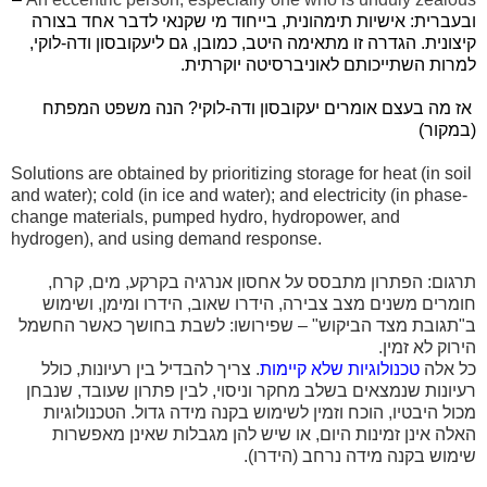
ובעברית: אישיות תימהונית, בייחוד מי שקנאי לדבר אחד בצורה
קיצונית. הגדרה זו מתאימה היטב, כמובן, גם ליעקובסון ודה-לוקי,
למרות השתייכותם לאוניברסיטה יוקרתית.
אז מה בעצם אומרים יעקובסון ודה-לוקי? הנה משפט המפתח
(במקור)
Solutions are obtained by prioritizing storage for heat (in soil
and water); cold (in ice and water); and electricity (in phase-
change materials, pumped hydro, hydropower, and
hydrogen), and using demand response.
תרגום: הפתרון מתבסס על אחסון אנרגיה בקרקע, מים, קרח,
חומרים משנים מצב צבירה, הידרו שאוב, הידרו ומימן, ושימוש
ב"תגובת מצד הביקוש" – שפירושו: לשבת בחושך כאשר החשמל
הירוק לא זמין.
כל אלה
טכנולוגיות שלא קיימות
. צריך להבדיל בין רעיונות, כולל
רעיונות שנמצאים בשלב מחקר וניסוי, לבין פתרון שעובד, שנבחן
מכול היבטיו, הוכח וזמין לשימוש בקנה מידה גדול. הטכנולוגיות
האלה אינן זמינות היום, או שיש להן מגבלות שאינן מאפשרות
שימוש בקנה מידה נרחב (הידרו).