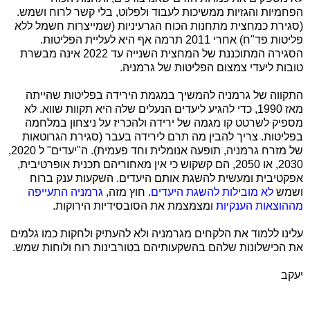
הפחמיות והגזיות ממשיכות לעבוד ולפלוט, בלי קשר לרוח ושמש.
(סגירת כמחצית מתחנות הכוח הגרעיניות (שמייצרות חשמל ללא
פליטות פד"ח) אחרי 2011 תרמה אף היא לעליית הפליטות.
הסגירה המתוכננת של המחצית השנייה עד 2022 אינה מבשרת
טובות ליעדי צמצום הפליטות של גרמניה.
התקווה של גרמניה להמשיך במגמת הירידה בפליטות שהייתה
מאז 1990, כדי להגיע ליעדים הנעלים שלה היא תקוות שווא. לא
מספיק לשרטט קו מגמה של ירידה ולהכריז על ניצחון במלחמה
בפליטות. צריך להבין מה תרם לירידה בעבר (סגירת הגרוטאות
של מזרח גרמניה, תופעה אנומלית וחד פעמית). ה"יעדים" ל 2020,
2030, או 2050, הם קשקוש כי אין מאחוריהם תכנית אופרטיבית,
אפקטיבית ומעשית להשגת אותם היעדים. השקעות ענק ברוח
ושמש
לא מובילות להשגת היעדים
. חוץ מזה,
גרמניה התעייפה
מההוצאות הענקיות
ומצמצמת את הסובסידיות הירוקות.
עלינו ללמוד את הלקחים מגרמניה ולא להעתיק ולחקות כמו גלמים
את הכישלונות שלהם בהשקעותיהם בטורבינות רוח ולוחות שמש.
יעקב