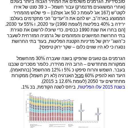
סובסידיות. הגרמנים משלמים את המחיר הגבוה ביותר בעולם
(אחרי המשוגעים מדנמרק) עבור חשמל – כ 39 סנט של אירו
לקוט"ש (167 אג' לעומת כ 50 אג' אצלנו) – פי שלוש מהמחיר
הממוצע בארה"ב. יש להם את ה"יעדים" הכי מתקדמים בעולם:
ירידה ב 40% בפליטות (לעומת 1990) עד 2020, ו 55% עד 2030.
[הם בחרו את שנת 1990 כבסיס, כדי שיוכלו לרשום את סגירת
בתי החרושת המיושנים והמזהמים של גרמניה המזרחית לשעבר
כ"השג" ירוק של מדיניות הקטנת הפליטות, בעוד בתי החרושת
נסגרו כי לא היו שווים כלום – שקר ירוק טיפוסי].
הגרמנים גם טוענים שהפיקו בשנה שעברה 30% מהחשמל
ממקורות מתחדשים – הרוב היה מהידרו, כלומר מסכרים שנבנו
בעבר. השמש והרוח סיפקו כ 5% ו 12% מהחשמל (בהתאמה).
היעד הוא להפיק 60%
מכול
האנרגיה (לא רק חשמל) ממקורות
מתחדשים עד 2050 (לעומת 12.6% ב 2015).
בשנת 2015 עלו הפליטות
, ביחס לשנה הקודמת, בכ 1%.