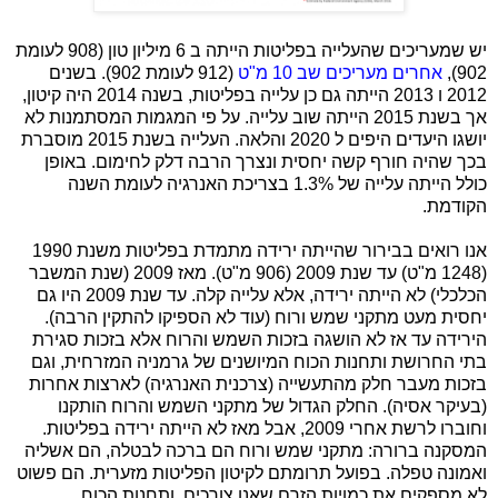
יש שמעריכים שהעלייה בפליטות הייתה ב 6 מיליון טון (908 לעומת
902),
אחרים מעריכים שב 10 מ"ט
(912 לעומת 902). בשנים
2012 ו 2013 הייתה גם כן עלייה בפליטות, בשנה 2014 היה קיטון,
אך בשנת 2015 הייתה שוב עלייה. על פי המגמות המסתמנות לא
יושגו היעדים היפים ל 2020 והלאה. העלייה בשנת 2015 מוסברת
בכך שהיה חורף קשה יחסית ונצרך הרבה דלק לחימום. באופן
כולל הייתה עלייה של 1.3% בצריכת האנרגיה לעומת השנה
הקודמת.
אנו רואים בבירור שהייתה ירידה מתמדת בפליטות משנת 1990
(1248 מ"ט) עד שנת 2009 (906 מ"ט). מאז 2009 (שנת המשבר
הכלכלי) לא הייתה ירידה, אלא עלייה קלה. עד שנת 2009 היו גם
יחסית מעט מתקני שמש ורוח (עוד לא הספיקו להתקין הרבה).
הירידה עד אז לא הושגה בזכות השמש והרוח אלא בזכות סגירת
בתי החרושת ותחנות הכוח המיושנים של גרמניה המזרחית, וגם
בזכות מעבר חלק מהתעשייה (צרכנית האנרגיה) לארצות אחרות
(בעיקר אסיה). החלק הגדול של מתקני השמש והרוח הותקנו
וחוברו לרשת אחרי 2009, אבל מאז לא הייתה ירידה בפליטות.
המסקנה ברורה: מתקני שמש ורוח הם ברכה לבטלה, הם אשליה
ואמונה טפלה. בפועל תרומתם לקיטון הפליטות מזערית. הם פשוט
לא מספקים את כמויות הזרם שאנו צורכים, ותחנות הכוח