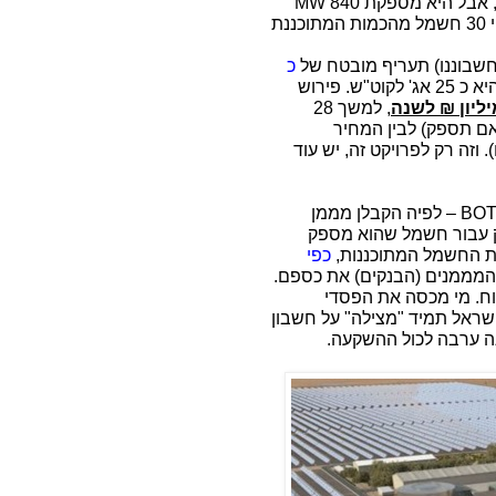
בל היא מספקת 840
MW
90% מהזמן, כלומר – היא מספקת בערך פי 20 עד פי 30 חשמל מהכמות המתוכננת
חשבוננו) תעריף מובטח של
כ
, בעוד עלות ההפקה בתחנת כוח גזית היא כ 25 אג' לקוט"ש. פירוש
, למשך 28
ם תספק) לבין המחיר
זה רק לפרויקט זה, יש עוד
BO
– לפיה הקבלן מממן
ק עבור חשמל שהוא מספק
ת החשמל המתוכננות,
כפי
והמממנים (הבנקים) את כספם.
טוח. מי מכסה את הפסדי
שראל תמיד "מצילה" על חשבון
נה ערבה לכול ההשקעה.