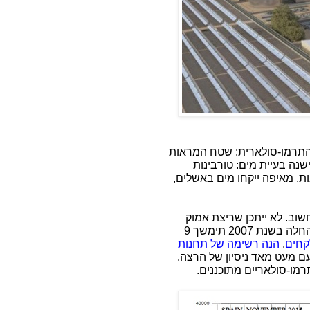
התרמו-סולארית: שטח המראות
שנה בעיית מים: טורבינות
ת. מאיפה ייקחו מים באשלים,
וב. לא ייתכן שריצת אמוק
סנטימנטלית אחר חשמל תרמו-סולארי בלתי ידוע, שהחלה בשנת 2007 תימשך 9
קחים
.
הנה רשימה של תחנות
עם מעט מאד ניסיון של הרצה.
רמו-סולאריים מתוכננים.