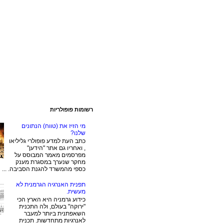
רשומות פופולריות
מי הזיז את (טווח) הנתונים
שלנו?
כתב העת למדע פופולרי גליליאו
, ואחריו גם אתר "הידען"
מפרסמים מאמר המבוסס על
מחקר שנערך במסגרת מענק
כספי מהמשרד להגנת הסביבה. ...
תפנית האנרגיה הגרמנית לא
מעשית.
כידוע גרמניה היא הארץ הכי
"ירוקה" בעולם, ולה התכנית
השאפתנית ביותר למעבר
לאנרגיות מתחדשות. תכנית