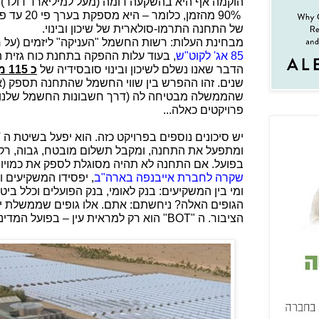
הוקמה אף היא בהשקעה דומה (מעל למיליארד דולר), א
של התחנה התרמו-סולארית של שיכון ובינוי.
מבחינת העלות: רשות החשמל "העניקה" ליזמים (על 
85 אג' לקוט"ש
הדבר שאנו נשלם לשיכון ובינוי סובסידיה של
כ 115 מיליון ₪ לשנה
שנים. זהו ההפרש בין שווי החשמל שהתחנה תספק (א
שהממשלה מבטיחה לה (דרך חשבונות החשמל שלנו). ו
פרויקטים כאלה...
יש סיכונים נוספים בפרויקט כזה. הוא יפעל בשיטת ה
T
ומתפעל את התחנה, ומקבל תשלום מובטח, גבוה, ר
בפועל. אם התחנה לא תהיה מסוגלת לספק את כמויו
שקרה לחברת אייבנפה בארה"ב
, יפסידו המשקיעים 
ומי בין המשקיעים: בנק לאומי, בנק הפועלים וכלל בי
הגופים האלה? ניחשתם: אתם. אלו גופים שממשלת י
הציבור. ה "
BOT
" הוא רק למראית עין – בפועל המדי