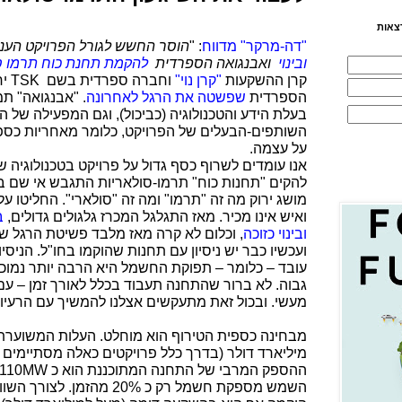
צאות
"דה-מרקר" מדווח
: "
הוסר החשש לגורל הפרויקט הענ
ובינוי
ואבנגואה הספרדית
להקמת תחנת כוח תרמו ס
קרן ההשקעות
"קרן נוי"
וחברה ספרדית בשם
TSK
יח
הספרדית
שפשטה את הרגל לאחרונה
. "אבנגואה" ת
בעלת הידע והטכנולוגיה (כביכול), וגם המפעילה של
השותפים-הבעלים של הפרויקט, כלומר מאחריות כספי
על עצמה.
אנו עומדים לשרוף כסף גדול על פרויקט בטכנולוגיה ש
מושג ירוק מה זה "תרמו" ומה זה "סולארי". החליטו על
ואיש אינו מכיר. מאז התגלגל המכרז גלגולים גדולים,
ובינוי כזוכה
ועכשיו כבר יש ניסיון עם תחנות שהוקמו בחו"ל. הניס
עובד – כלומר – תפוקת החשמל היא הרבה יותר נמוכה
גבוה. לא ברור שהתחנה תעבוד בכלל לאורך זמן – עם הסו
מעשי. ובכול זאת מתעקשים אצלנו להמשיך עם הרעיון
מיליארד דולר (בדרך כלל פרויקטים כאלה מסתיימים ב
ההספק המרבי של התחנה המתוכננת הוא כ
MW
השמש מספקת חשמל רק כ 20% מהזמן. לצורך השוואה: