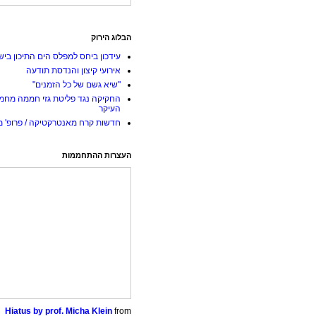
הבלוג הירוק
עידכון ביחס למפלס הים התיכון ביש
אירועי קיצון והנדסת תודעה
"שיא גשם של כל הזמנים"
החקיקה נגד פליטת גזי חממה מחמ
העיקר
חדשות קרח מאנטרקטיקה / פרופ' מי
העצרות ההתחממות
Hiatus by prof. Micha Klein
from