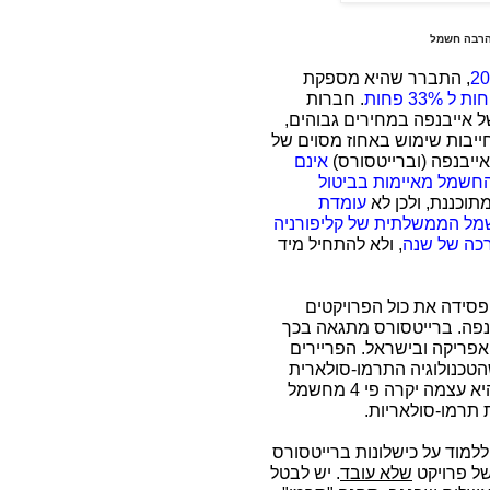
 הרבה חשמל
, התברר שהיא מספקת
. חברות
 אייבנפה במחירים גבוהים,
ייבות שימוש באחוז מסוים של
אינם
חשמל מאיימות בביטול
וכננת, ולכן לא
עומדת
ל הממשלתית של קליפורניה
כה של שנה
, ולא להתחיל מיד
סידה את כול הפרויקטים
בנפה. ברייטסורס מתגאה בכך
 אפריקה ובישראל. הפריירים
הטכנולוגיה התרמו-סולארית
יקרה מדי, אפילו ביחס לטכנולוגיה הפוטו-וולטאית (שהיא עצמה יקרה פי 4 מחשמל
 תרמו-סולאריות.
מוד על כישלונות ברייטסורס
של פרויקט
שלא עובד
. יש לבטל