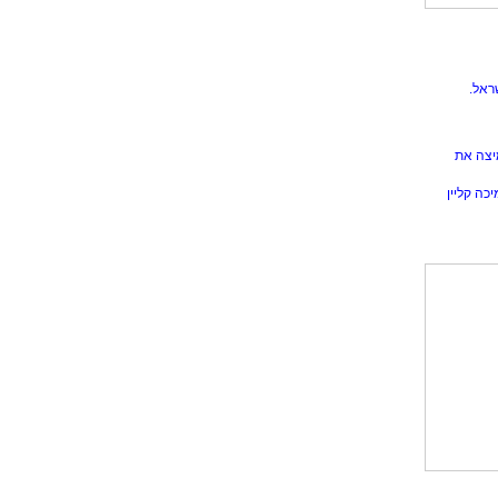
ראל.
יצה את
כה קליין