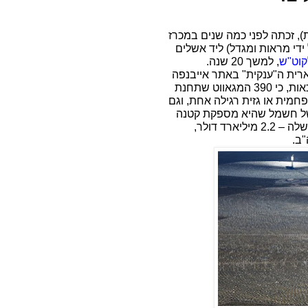
, זכתה לפני כמה שנים במכרז
די מראות ומגדל) ליד אשלים
, למשך 20 שנה.
ית ה"ענקית" באתר אייבנפה
בארה"ב, הפועלת באותה שיטה בדיוק. "ענקית" במרכאות, כי 390 המגאווט שתחנת
ההספק של תחנה פחמית או גזית רגילה אחת, וגם
 הכללית של חשמל שהיא מספקת קטנה
מאד. התחנה היא "ענקית" רק מבחינת עלות ההקמה שלה – 2.2 מיליארד דולר,
ב.