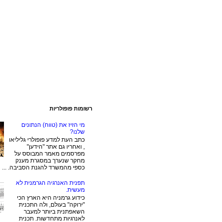
רשומות פופולריות
מי הזיז את (טווח) הנתונים
שלנו?
כתב העת למדע פופולרי גליליאו
, ואחריו גם אתר "הידען"
מפרסמים מאמר המבוסס על
מחקר שנערך במסגרת מענק
כספי מהמשרד להגנת הסביבה. ...
תפנית האנרגיה הגרמנית לא
מעשית.
כידוע גרמניה היא הארץ הכי
"ירוקה" בעולם, ולה התכנית
השאפתנית ביותר למעבר
לאנרגיות מתחדשות. תכנית