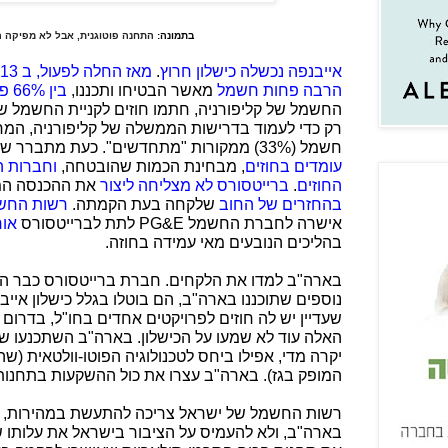
בתמונה:
התחנה פוטוגנית, אבל לא מפיקה
אייבנפה נכשלה כישלון חרוץ
.
מאז החלה לפעול, ב 2013
הרבה פחות חשמל
מאשר הבטיחו ותכננו,
בין 66% פחות ל 33% פחות
החשמל של קליפורניה, חתמו חוזים לקניית החשמל של
רק כדי לעמוד בדרישות הממשלה של קליפורניה, המח
חשמל (33%) ממקורות "מתחדשים". כעת מתברר שאייבנפה (וברייטסורס)
עומדים בחוזים
, מבחינת הכמות שהובטחה,
וחברות ה
החוזים
.
ברייטסורס לא מצליחה ליצור
את ההכנסה המת
בהחזרים של החוב
שלקחה בעת הקמתה.
רשות החשמ
אישרה לחברת החשמל
PG&E
לתת לברייטסורס
אור
בהליכים הנובעים מאי עמידה בחוזה.
בארה"ב למדו את הלקחים. חברת ברייטסורס כבר הפ
נוספים שתוכננו בארה"ב, הם בוטלו בגלל כישלון איי
שעדיין יש לה חוזים לפרויקטים אחדים בחו"ל, בדרום
האלה עוד לא שמעו על הכישלון. בארה"ב השתכנעו ש
המופק בגז). בארה"ב עצרו את כול ההשקעות בתחנות
רשות החשמל של ישראל צריכה להתעשת במהירות, לל
בארה"ב, ולא להעמיס על הציבור בישראל את עלותו 