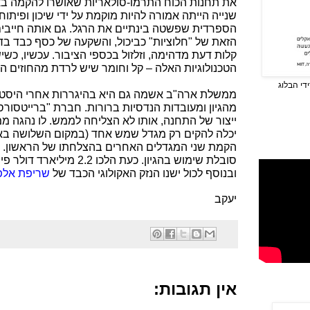
את תחנות הכוח התרמו-סולאריות שאושרו להקמה בא
שנייה הייתה אמורה להיות מוקמת על ידי שיכון ופיתוח
הספרדית שפשטה בינתיים את הרגל. גם אותה חייבים
הזאת של "חלוציות" כביכול, והשקעה של כסף כבד בד
קלות דעת מדהימה, וזלזול בכספי הציבור. עכשיו, כשי
הטכנולוגיות האלה – קל וחומר שיש לרדת מהחוזים ה
די הבלוג
ממשלת ארה"ב אשמה גם היא בהיגררות אחרי היסטריה
מהגיון ומעובדות הנדסיות ברורות. חברת "ברייטסורס
ייצור של התחנה, אותו לא הצליחה לממש. לו נהגה מ
יכלה להקים רק מגדל שמש אחד (במקום השלושה באיי
הקמת שני המגדלים האחרים בהצלחתו של הראשון. א
סובלת שימוש בהגיון. כעת הלכו 2.2 מיליארד דולר פייפן.
ובנוסף לכול ישנו הנזק האקולוגי הכבד של
שריפת אלפ
יעקב
אין תגובות: