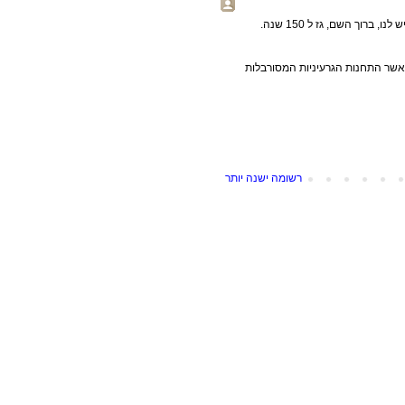
דרך אגב: ישראל לא בונה תחנות גרעיניות כי היא לא צריכה אותן. יש לנו, ברוך השם, גז ל 150 שנה.
תר טובים מאשר התחנות הגרעיניות המסורבלות
רשומה ישנה יותר