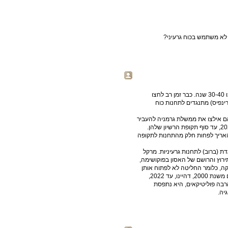
ה לא משתמש בכוח גרעיני?
בגרמניה היו 17 תחנות כוח גרעיניות, שפעלו ללא תקלות משהו כמו 30-40 שנה. כבר זמן רב לחצו
רינפיס) מתנגדים לתחנות כוח
הירוקים (המפלגה) היו בקואליציה בתחילת שנות ה 2000 הם אילצו את ממשלת גרמניה להעביר
אריך לפחות חלק מהתחנות לתקופה
 (ברוב) לתחנות גרעיניות. מרקל
ית של 180 מעלות, בעזרת התירוץ והרושם של האסון בפוקושימה,
רות זמנית לתחזוקה, כלומר החליטה לא לפתוח אותן
מחדש. כן היא החליטה לסגור את שאר 8 התחנות לפי לוח הזמנים משנת 2000, דהיינו, עד 2022,
רבה פוליטיקאים, היא נתפסת
יה.