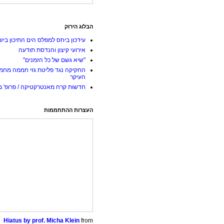
הבלוג הירוק
עידכון ביחס למפלס הים התיכון ביש
אירועי קיצון והנדסת תודעה
"שיא גשם של כל הזמנים"
החקיקה נגד פליטת גזי חממה מחמ
העיקר
חדשות קרח מאנטרקטיקה / פרופ' מי
העצרות ההתחממות
Hiatus by prof. Micha Klein
from