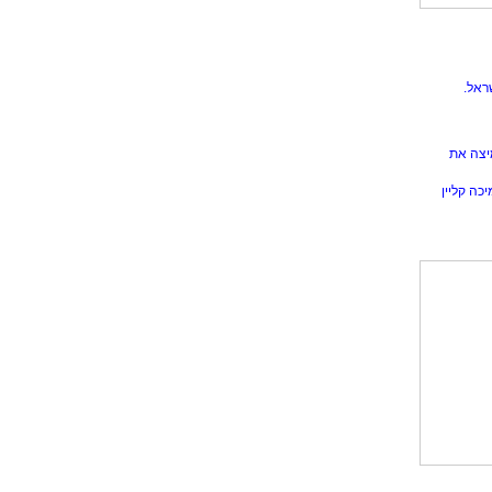
ראל.
יצה את
כה קליין