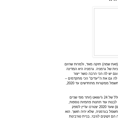
 (זאת שמה) חזקה מאד, ולמרות שהיום
ת של גרמניה. גרמניה היא המדינה
גם יש לה הכי הרבה כושר ייצור
 לה גם את ה"יעדים" הכי מתקדמים –
שהם למעשה היעדים של כול האיחוד האירופי – להפיק 35% מהחשמל ממקורות מתחדשים עד 2020,
, בעלות כושר ייצור כולל של 24 ג'יגוואט (יותר מפי שניים
לבנות עוד תחנות פחמיות נוספות,
מלבד ה 23 שנבנות כבר. הוא אומר (כדי לא להסתבך עם הירוקים) שעד 2020 יצטרכו עדיין לספק
חשמל בגרמניה, שלא יהיה חושך. הוא
ם זקוקים לגיבוי, בניית טורבינות