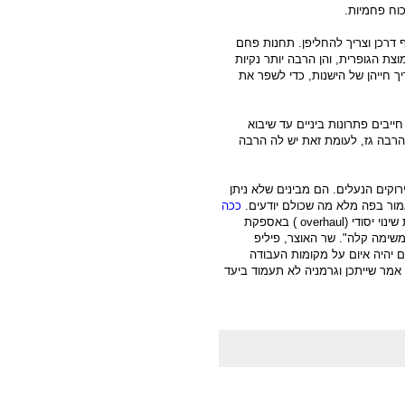
וח פחמיות.
דרכן וצריך להחליפן. תחנות פחם
צת הגופרית, והן הרבה יותר נקיות
 חייהן של הישנות, כדי לשפר את
ייבים פתרונות ביניים עד שיבוא
הרבה גז, לעומת זאת יש לה הרבה
וקים הנעלים. הם מבינים שלא ניתן
אמור בפה מלא מה שכולם יודעים.
ככה
ינוי יסודי (
overhaul
) באספקת
שימה קלה". שר האוצר, פיליפ
 יהיה איום על מקומות העבודה
אמר שייתכן וגרמניה לא תעמוד ביעד