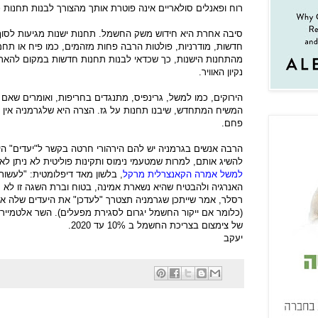
רוח ופאנלים סולאריים אינה פוטרת אותך מהצורך לבנות תחנות כ
סיבה אחרת היא חידוש משק החשמל. תחנות ישנות מגיעות לסוף 
חדשות, מודרניות, פולטות הרבה פחות מזהמים, כמו פיח או תחמו
מהתחנות הישנות, כך שכדאי לבנות תחנות חדשות במקום להאריך
נקיון האוויר.
הירוקים, כמו למשל, גרינפיס, מתנגדים בחריפות, ואומרים שאם ח
המשיח המתחדש, שיבנו תחנות על גז. הצרה היא שלגרמניה אין 
פחם.
הרבה אנשים בגרמניה יש להם הירהורי חרטה בקשר ל"יעדים" היר
להשיג אותם, למרות שמטעמי נימוס ותקינות פוליטית לא ניתן ל
למשל אמרה הקאנצרלית מרקל
, בלשון מאד דיפלומטית: "לעשות ש
האנרגיה ולהבטיח שהיא נשארת אמינה, בטוח וברת השגה זו לא מ
רסלר, אמר שייתכן שגרמניה תצטרך "לעדכן" את היעדים שלה אם
(כלומר אם ייקור החשמל יגרום לסגירת מפעלים). השר אלטמייר 
של צימצום בצריכת החשמל ב 10% עד 2020.
יעקב