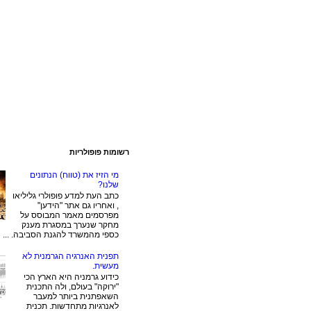
רשומות פופולריות
מי הזיז את (טווח) הנתונים
שלנו?
כתב העת למדע פופולרי גליליאו
, ואחריו גם אתר "הידען"
מפרסמים מאמר המבוסס על
מחקר שנערך במסגרת מענק
כספי מהמשרד להגנת הסביבה. ...
תפנית האנרגיה הגרמנית לא
מעשית.
כידוע גרמניה היא הארץ הכי
"ירוקה" בעולם, ולה התכנית
השאפתנית ביותר למעבר
לאנרגיות מתחדשות. תכנית