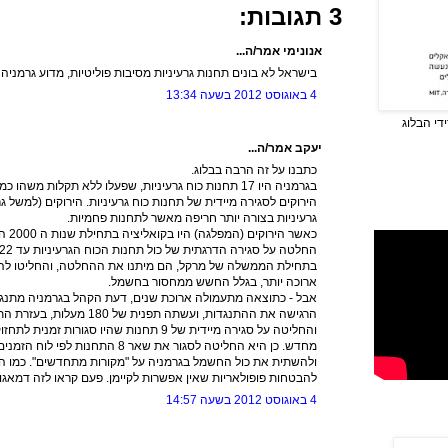
3 תגובות:
אנונימי אמר/ה...
בישראל לא בונים תחנות גרעיניות מסיבות פוליטיות, מדוע גרמני
4 באוגוסט 2012 בשעה 13:34
די הבלוג
יעקב אמר/ה...
כתבנו על זה הרבה בבלוג.
הירוקים לסגירה מיידית של תחנות כוח גרעיניות. הירוקים (למשל ג
גרעיניות בצורה יותר חריפה מאשר לתחנות פחמיות.
כאשר 
החלטה על סגירה הדרגתית של כול תחנות הכוח הגרעיניות עד 2022, עד סוף תקופת הרשיון שלהן.
בתחילת הממשלה של מרקל, הם מיתנו את ההחלטה, והחליטו לה
ארוכה יותר, בגלל החשש ממחסור בחשמל.
אבל - כתוצאה מתעמולה ארוכת שנים, דעת הקהל בגרמניה מתנגדת
הרגישה את ההתנגדות, ועשתה תפנ
והחליטה על סגירה מיידית של 9 תחנות שהיו סגו
ולהשתית את כול החשמל בגרמניה על "מקורות מתחדשים". כמו ה
להבטחות פופולאריות שאין אפשרות לקיימן. פעם קראו לזה דמאגוג
4 באוגוסט 2012 בשעה 14:57