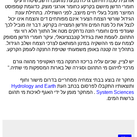
אורגנית סכנת הזיהום גדלה נובעת מהעובדה שבשיטה זו עיקר
חומרי הדשן מיושם בקרקע כחומר אורגני מוצק, כדוגמת קומפוסט
המיוצר מזבל בעלי חיים מיוצב, לפני השתילה. בתחילת עונת
הגידול שורשי הצמח הצעיר אינם מפותחים דים והצמח אינו יכול
לנצל את כל מנת המים והדשן המצוייה בקרקע. דבר זה מוביל לכך
שעודפי מים וחומרי הזנה נדחקים מטה אל התווך הלא רווי ומי
התהום. לעומת זאת בגידול קונבנציונאלי, עיקר חומרי הדשן מסופק
לצמח עם מי ההשקיה במינון המותאם לצרכי הצמח ושלב הגידול.
בתהליך זה קטנה באופן משמעותי שטיפת החנקה לעומק הקרקע.
יש לציין, שכיום עליה בריכוז החנקה במי האקוויפר מהווה גורם
מרכזי לזיהום מי התהום וסגירה של בארות המספקות מי שתיה."
מחקר זה בוצע בבתי צמחיה מסחריים בדרום מישור וחוף
ותוצאותיו התקבלו לפרסום בכתב העת
Hydrology and Earth
System Sciences
. המחקר מומן על ידי האגף לאיכות מי תהום
ברשות המים.