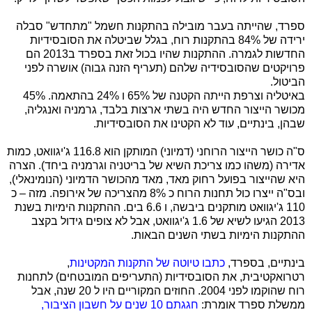
ספרד, שהייתה בעבר מובילה בהתקנות חשמל "מתחדש" סבלה
ירידה של 84% בהתקנות רוח, בגלל שביטלה את הסובסידיות
החדשות לגמרה. ההתקנות שהיו בכול זאת בספרד ב2013 הם
פרויקטים שהסובסידיה שלהם (תעריף הזנה גבוה) אושרה לפני
הביטול.
באיטליה וצרפת הייתה הקטנה של 65% ו 24% בהתאמה. 45%
מכושר הייצור החדש היה בשתי ארצות בלבד, גרמניה ואנגליה,
שבהן, בינתיים, עוד לא הקטינו את הסובסידיות.
ס"ה כושר הייצור הרוחני (דמיוני) המותקן הוא 116.8 ג'יגוואט, כמות
אדירה (משהו כמו צריכת השיא של בריטניה וגרמניה ביחד). הצרה
היא שהייצור בפועל רחוק מאד, מאד מהכושר הדמיוני (הנומינאלי),
ובס"ה ייצרו כול תחנות הרוח כ 8% מהצריכה של אירופה. מזה – כ
110 ג'יגוואט מותקנים ביבשה, ו 6.6 בים. ההתקנות הימיות בשנת
2013 הגיעו לשיא של 1.6 ג'יגוואט, אבל לא צופים גידול בקצב
ההתקנות הימיות בשתי השנים הבאות.
בינתיים, בספרד,
כתבו טיוטה של התקנות המקטינות
,
רטרואקטיבית, את הסובסידיות (התעריפים המובטחים) לתחנות
רוח שהוקמו לפני 2004. החוזים המקוריים היו ל 20 שנה, אבל
ממשלת ספרד אומרת:
חגגתם 10 שנים על חשבון הציבור,