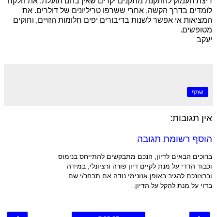
ריצת העמוק להתקנת מתקנים יקרים שאין בהם תועלת. את הלקח
לומדים בדרך הקשה, אחרי ששרפו טריליונים של דולרים. את
המציאות אי אפשר לשנות בדיבורים יפים חלומות הזויים, וחוקים
מטופשים.
יעקב
שתף
אין תגובות:
הוסף רשומת תגובה
ברוכים הבאים לדיון, הנכם מתבקשים להתייחס בנימוס
וכבוד הדדי על מנת לקיים דיון פורה ורציונלי, במידה
וברצונכם להגיב באופן אנונימי נודה אם תבחר/י שם
בדוי על מנת להקל על הדיון.