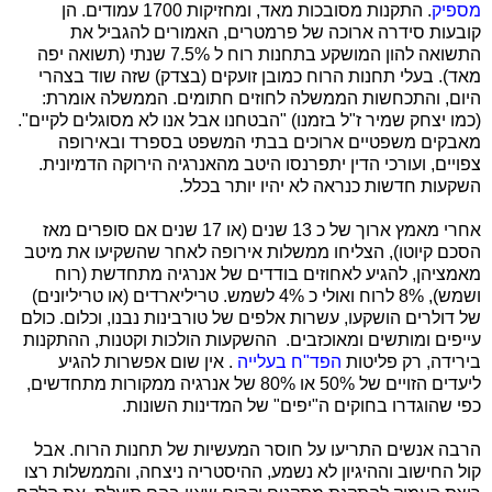
מספיק
. התקנות מסובכות מאד, ומחזיקות 1700 עמודים. הן
קובעות סידרה ארוכה של פרמטרים, האמורים להגביל את
התשואה להון המושקע בתחנות רוח ל 7.5% שנתי (תשואה יפה
מאד). בעלי תחנות הרוח כמובן זועקים (בצדק) שזה שוד בצהרי
היום, והתכחשות הממשלה לחוזים חתומים. הממשלה אומרת:
(כמו יצחק שמיר ז"ל בזמנו) "הבטחנו אבל אנו לא מסוגלים לקיים".
מאבקים משפטיים ארוכים בבתי המשפט בספרד ובאירופה
צפויים, ועורכי הדין יתפרנסו היטב מהאנרגיה הירוקה הדמיונית.
השקעות חדשות כנראה לא יהיו יותר בכלל.
אחרי מאמץ ארוך של כ 13 שנים (או 17 שנים אם סופרים מאז
הסכם קיוטו), הצליחו ממשלות אירופה לאחר שהשקיעו את מיטב
מאמציהן, להגיע לאחוזים בודדים של אנרגיה מתחדשת (רוח
ושמש), 8% לרוח ואולי כ 4% לשמש. טריליארדים (או טריליונים)
של דולרים הושקעו, עשרות אלפים של טורבינות נבנו, וכלום. כולם
עייפים ומותשים ומאוכזבים. ההשקעות הולכות וקטנות, ההתקנות
בירידה, רק פליטות
הפד"ח בעלייה
. אין שום אפשרות להגיע
ליעדים הזויים של 50% או 80% של אנרגיה ממקורות מתחדשים,
כפי שהוגדרו בחוקים ה"יפים" של המדינות השונות.
הרבה אנשים התריעו על חוסר המעשיות של תחנות הרוח. אבל
קול החישוב וההיגיון לא נשמע, ההיסטריה ניצחה, והממשלות רצו