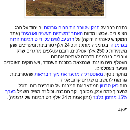
כתבנו כבר על
הנזק שטורבינות הרוח גורמות
. בייחוד על הרג
הציפורים. עכשיו מדווח
האתר "תשתיות תעשיה ואנרגיה"
(אתר
המוקדש לאנרגיה ירוקה) על
הרג עטלפים על ידי טורבינות הרוח
בגרמניה
. בגרמניה מותקנות כ 24 אלף טורבינות ומעריכים שהן
משמידות כ 250 אלף עטלפים, רובם עטלפים מהגרים שרק
עוברים בגרמניה בדרכם לארצות אחרות.
העטלף חיה מוגנת, שנמצאת בסכנת השמדה, ויש חוקים האוסרים
פגיעה בעטלפים.
מחקר נוסף,
מאוסטרליה מתעד את נזקי הבריאות
שהטורבינות
גורמות לתושבים שגרים קרוב אליהן.
הנה
כאן סרטון
המתאר את המבנה של טורבינת רוח. תוכלו
להעריך כמה ענק, מסובך ויקר המבנה. וכול זה מפיק חשמל
בערך
15%
מהזמן בלבד
(נתון אמת מ 24 אלף הטורבינות של גרמניה).
יעקב