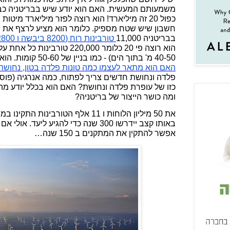
כפול 20 זה מיליארד! הוא רוצה לפזר מיליארד מי
חשבון שיש שטח מספיק. כלומר הוא מציע לרצף את בר
בבריטניה 11,000
טורבינות
רוח
(8200
ביבשה
ו
2800
40-50 מ' בתוך הים) - כמו בניין של 50-60 קומות. הוא רוצה 220,000 מפלצות כאלה.
האם
הוא
מתאר
לעצמו
כמה
טונות
פלדה
בטון
,
נחושת
פלדה ונחושת חדשים צריך לפתוח, כמה אנרגיה (פוסי
כזו של עופרת פלדה ונחושת? האם הוא בכלל יודע מה
ומה כושר הייצור של בריטניה?
באותו קצב יידרשו 300 שנה כדי להגיע ליעד
אפשר להתקין את המתקנים ב 150 שנה…