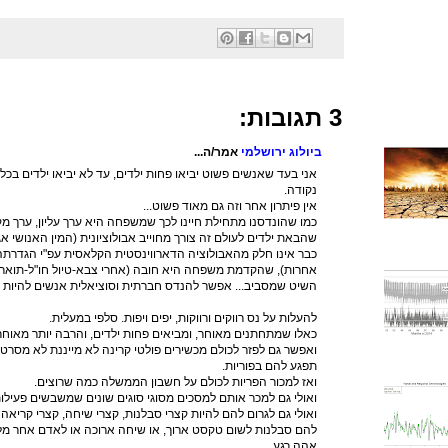
3 תגובות:
ביולוג ירושלמי
אמר/ה...
אני בעד שאנשים פשוט יביאו פחות ילדים, עד לא יביאו ילדים בכלל
נקודה.
אין פיתרון אחר וזה גם מאוד פשוט...
כמו שהונדסנו מתחילת חיינו לכך שמשפחה היא ערך עליון, ערך מ
שהבאת ילדים לעולם זה צורך מחוייב אבולוציונית (המין האנושי אגב
כבר אינו חלק מהאבולוציה הדארווינסטית הקלאסית עפ"י הגדרתה, 
אחרות), שהקדמת משפחה היא חובה (אחרי צבא-טיול חו"ל-תואר-מ
השיט שמסביב... אפשר להנדס חברתית וסוציאלית אנשים להיות א
להעלות על נס רווקים ורווקות, יפים ויפות. סלפי במעלית.
כאלו שמתחתנים מאוחר, ומביאים פחות ילדים, והרבה יותר מאוחר
ואפשר גם לפזר לכולם מכשירים פולטי קרינה לא מייננת לא מסרט
תפגע להם בפוריות.
ואז למכור הפריות לכולם על חשבון הממשלה כמה שרוצים.
ואולי גם למכר אותם למסכים מסוגי סוגים שונים שמשבשים פעילו
ואולי גם לגרום להם להיות קצרי סבלנות, קצרי שיחה, קצרי קריא
להם סבלנות לשום טקסט ארוך, או שיחה ארוכה או לאדם אחר מ
אהה רגע...