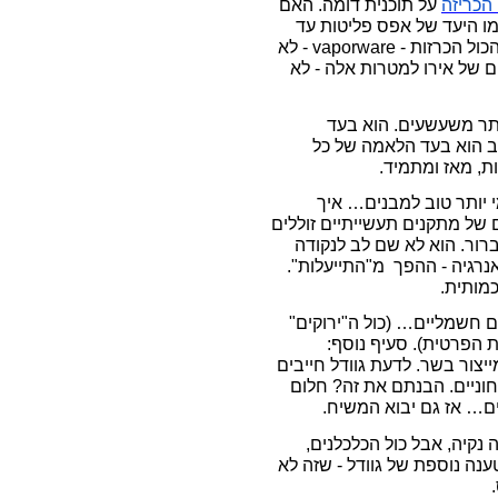
הכריזה
על תוכנית דומה. האם
מו היעד של אפס פליטות עד
vaporware
- לא
ם של אירו למטרות אלה - לא
יותר משעשעים. הוא בעד
 הוא בעד הלאמה של כל
, מאז ומתמיד.
י יותר טוב למבנים… איך
 של מתקנים תעשייתיים זוללים
ברור. הוא לא שם לב לנקודה
אנרגיה - ההפך מ"התייעלות".
מותית.
ם חשמליים… (כול ה"ירוקים"
 הפרטית). סעיף נוסף:
 כתוצאה מייצור בשר. לדעת גוודל חייבים
חוניים. הבנתם את זה? חלום
ם… אז גם יבוא המשיח.
נקיה, אבל כול הכלכלנים,
ענה נוספת של גוודל - שזה לא