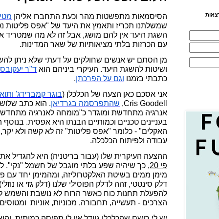
צאות
הסיסמאות מתפשטות מהר וכעת התחברו אליהן
מטי
השגת היעד אין להם מושג, אבל זה לא מה שמטריד או
עם הכרזות בלתי מציאותיות של שאר המדינות.
מן הסתם יש אנשים שחולקים על דעתי שלא ניתן להשי
ושיטות להשגת היעד. העיקרי ביניהם הוא
ד
"
ר
יעקובסו
כתבתי בזמנו
וגם
על
הפרכתן
.
אני אסכם כאן הצעה של הכלכלן (
בוגר
קמברידג
'
ותוא
Cris Goodell
,
שהתפרסמה
בגרדיאן
. הוא כתב שלוש
אנרגיה מתחדשת ומוגדר כ"מומחה לאנרגיה מתחדשת".
בעניינים טכניים וכמותיים הבנתו היא אפסית. בנוסף ה
האקלים" - כלומר "אפס פליטות" זה לא קשה ולא יקר, ו
עבודה ולפיתוח הכלכלה.
ההצעה העיקרית שלו (עבור בריטניה) היא להגדיל את
פי 20
, כך שיהיה שפע בלתי מוגבל של חשמל "נקי"
מימן ממים בשיטת האלקטרוליזה, ומהמימן יחד עם 
דלק סינטטי, זהה לדלק הפוסילי שלנו (דלק גזי או נוזל
להפעלת תחנות כוח כאשר הרוח לא נושבת והשמש לא
הצרכים - תעשייה, תחבורה, מכוניות, אוניות ומטוסים.
יש לי רושם שהכלכלן גוודל אין לו תפיסה כמותית, והו