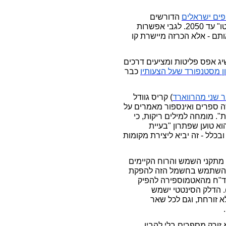
פים
ישראלים
הדורשים
שמשלתנו תכריז ותאמץ את היעד של "אפס פליטות נטו" עד 2050. לגבי אפשרות
תם - אלא הכרזה מיישרת קו
ג אפס פליטות ומציעים דרכים
ן
מסטנפורד
שעל
הצעותיו
כבר
ר
שני
מהרווארד
) קריס גוודל
ה ספרים ואינספור מאמרים על
 מומחה למילים ריקות, כי
וא טוען שפתרון "בעיית
בכלל - זה יביא ליצירת מקומות
 מתקני השמש והרוח הקיימים
. להשתמש בחשמל הזה להפקת
פד"ח מהאטמוספירה להפיק
י). הדלק הסינטטי ישמש
 זורחת, וגם לכל שאר
א זורק מספרים בלי להבין