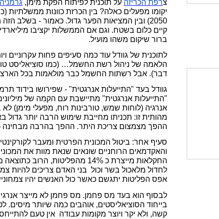
צ
רפת
הכריזה
על תוכנית לפיתוח הפקת מימן,
גרמניה
יקומו מפעלים כאלה? בין הכרזת כוונות ממשלתיות (כ
2050) ובין המציאות הפער גדול. כאמור - בשלב הזה הכול הכרזות -
קיים כלום בשטח. וגם אם הממשלות יקציבו מיליארדי
ברור שיקום משהו מועיל.
לתוכנית של גוודל עוד כמה סעיפים פחות עקרוניים ו
הלאמה של ניהול רשת החשמל… (כמו סוציאליסט טוב
דבר). אבל רשתות החשמל כבר מולאמות בכל הארצות
גוודל בעד "התייעלות אנרגטית" - שפירושו בידוד תרמ
"התייעלות אנרגטית" מתיישבת עם הקמה של מיליונים
אנרגיה (לוחות שמש, טורבינות רוח, מפעלי מימן) לא 
מהותית זו: תכניתו מחייבת שימוש הרבה יותר גדול ב
ההפך מצמצום צריכת היתר. ההפך בהרבה מבחינה כ
סעיף אחר: ביטול המכונית הפרטית ומעבר לקורקינטי
והאקדמאים הרוחניים שונאים שנאת מוות את המכונית
החקלאות מייצרת כ 14% מהפליטות, הרוב
לחדול מלאכול בשר וכול בני האדם צריכים להיות צמ
אפס הפליטות יתגשם כאשר כול האנשים יהיו צמחוניי
לבסוף הוא בעד מס פחמן. מס פחמן לא מייצר אנרגיה 
בייחוד הסוציאליסטים, אוהבים כמה שיותר מיסים. לט
קשה, ולא יקר ויוצר מקומות עבודה אין טעם להתייחס.