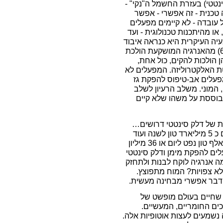
ינטטי) בעזרת החשמל ה"נקי" -
טכנית - זה אפשרי - אפשר
עובדה - לא קיימים מפעלים
או מהיתכנות טכנולוגית - ועד
יה העיקרית היא כנראה איבוד
האנרגיה. התהליך הוא בלתי יעיל וחלק גדול (אולי 60%) מהאנרגיה המושקעת הולכת
 הולכות להקים, כול אחת,
ת האלקטרוליזה. המפעלים לא
מפעלים אב-טיפוס להפקת גז
 המוני. משלב הרעיון לשלב
מבוססת על משהו שלא קיים
נות של דלק סינטטי דרושים…
היום משתמש העולם ב כ 15 מיליון טון נפט ליום, שהם כ 5 מיליארד טון לשנה ועוד
כמות אדירה של פחם וגז. בריטניה משתמשת ב 100 אלף טון נפט ליום או 36 מיליון
לים להפקת מימן ודלק סינטטי
ה אנרגיה לוקח לבנות ולתחזק
א צפויות? המוח מתפוצץ.
שהדבר אפשרי מבחינה מעשית.
ם שחיים בעולם מופשט של
ים החומריים, המעשיים.
נשמעים לעצות אוטופיות אלה.