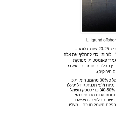
Lillgrund offshor
וזה לא הכול - כי טורבינת רוח ולוח שמש מתבלים אחרי כ 20-25 שנה. כלומר -
10,00 טורבינות ו 40 מיליון לוחות - כדי להחליף את אלה
 לגמרי פאנטסטית, מנותקת
ין תהליכים חומריים. הוא רק
 הירוקים).
נמשיך הלאה: טורבינות הרוח היבשתיות מפיקות חשמל כ 30% מהזמן, הימיות כ
נליות (לפי תכנית גוודל יפעלו
על דלק סינטטי) יצטרכו לפעול כ 60% מהזמן (אולי רק 40-50%) כדי לספק חשמל
 תחנות הכוח הנוכחי במצב
ישנות. כלומר - מיליארד
פקת חשמל הנוכחי - מעליו -