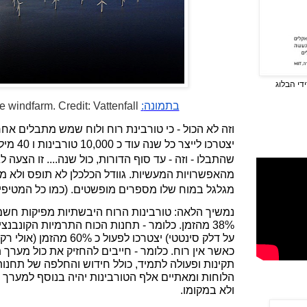
די הבלוג
בתמונה
:
e windfarm. Credit: Vattenfall
יצטרכו לייצר
כל שנה
עוד כ 0
שהתבלו - וזה - עד סוף הדורות, כול שנה.... זו הצעה
מהאפשרויות המעשיות. גוודל הכלכלן לא תופס ולא מב
מגלגל במוח שלו מספרים מופשטים. (כמו כל המטיפים
38% מהזמן. כלומר - תחנות הכוח התרמיות הקונבנציו
כאשר אין רוח. כלומר - חייבים להחזיק את כול מערך
תקינות ופעולה לתמיד, כולל חידוש והחלפה של תחנות 
הלוחות ומאתיים אלף הטורבינות יהיה בנוסף למערך ה
ולא במקומו.