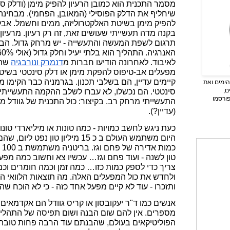
מסמר התכנית הוא כמובן הרעיון להפיק מימן (ודלק ס
שיחליף את הדלק הפוסילי (המאובן, הפחמי). מבחינה 
להפיק מימן בשיטת האלקטרוליזה, ממים וחשמל. אבל 
בקנה מדה תעשייתי שעושים זאת, זה רק רעיון. מרעיון, 
תרגום לשפת המעשה והתעשייה - יש מרחק גדול. הבע
לאיבוד. לאחרונה הודיעו חברות מ
דנמרק
ונורבגיה
שהן
מפעלים אב-טיפוס להפקת מימן או דלק סינטטי בשיט
קיימים עדיין, הם בשלבי תכנון. בגרמניה כבר הקימו 
ימים ואת
ם,
סינטטי. הם נכשלו, לא עברו לשלב ההקמה התעשייתי,
פורסמו
התעשייתי מרחק רב. בקיצור: כול התכנית של גוודל 
(עדיין?)
.
כעת ניגש לחשב כמויות - כמה טונות או מיליארדי טו
טון לשנה - ועוד פחם וגז… עכשיו צא וחשוב כמה מפע
צריך כדי לספק כמות כזו… כמה זמן וכמה חומרים וכמ
ולחדש את כול המפעלים האלה. מה תוצאות הלוואי הל
ותזכרו - עוד לא קיים מפעל אחד כזה - כי לא הוכח 
אנשים כמו ד"ר יעקובסון או קריס גוודל הם אקדמאי
מספרים. אין להם שום הבנה ושום תפיסה של התהליכ
הפוליטיקאים בעולם, שהבנתם עוד הרבה פחות טובה 