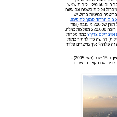
משמעותם המעשית. האם הוא יודע שיש בבריטניה כבר היום 50 מיליון לוחות שמש -
טות מברזל וזכוכית בשטח וגם עשה
יטניה במיטות ברזל. יש
בים
הרדוד
סמוך
לחופים
).
הוא רוצה פי 20 כלומר 220,000 טורבינות כל אחת על תורן של 200 מ' גובה (ועוד
ופיברגלס
צריך
?
כמה מכרות
לית) דרושה כדי להתיך כמות
 זה פלדה? איך מייצרים פלדה
את 50 מיליון הלוחות ו 11 אלף הטורבינות התקינו במשך כ 15 שנה (מאז 2005) -
. אולי אם יגבירו את הקצב פי שניים