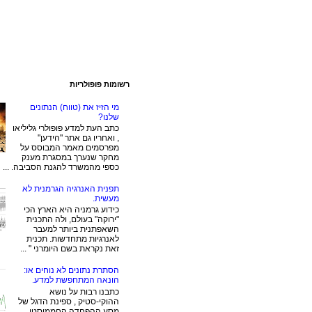
רשומות פופולריות
מי הזיז את (טווח) הנתונים
שלנו?
כתב העת למדע פופולרי גליליאו
, ואחריו גם אתר "הידען"
מפרסמים מאמר המבוסס על
מחקר שנערך במסגרת מענק
כספי מהמשרד להגנת הסביבה. ...
תפנית האנרגיה הגרמנית לא
מעשית.
כידוע גרמניה היא הארץ הכי
"ירוקה" בעולם, ולה התכנית
השאפתנית ביותר למעבר
לאנרגיות מתחדשות. תכנית
זאת נקראת בשם היומרני " ...
הסתרת נתונים לא נוחים או:
הונאה המתחפשת למדע.
כתבנו רבות על נושא
ההוקי-סטיק , ספינת הדגל של
מסע ההפחדה החממיסטי.