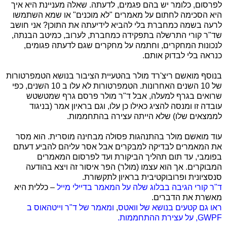
לפרסום, כלומר יש בהם פגמים, לדעתה. שאלה מעניינת היא איך
היא הסכימה לחתום על מאמרים "לא מוכנים" או שמא השתמשו
לרעה בשמה כמחברת בלי להביא לידיעתה את התוכן? אני חושב
שד"ר קורי התרשלה בתפקידה כמחברת, לערוב, כמיטב הבנתה,
לנכונות המחקרים, וחתמה על מחקרים שגם לדעתה פגומים,
כנראה בלי לבדוק אותם.
בנוסף מואשם ריצ'רד מולר בהטעיית הציבור בנושא הטמפרטורות
של 10 השנים האחרונות. הטמפרטורות לא עלו ב 10 השנים, כפי
שרואים בגרף למעלה, אבל ד"ר מולר פרסם גרף שמטשטש
עובדה זו ומנסה להציג כאילו כן עלו, וגם בראיון אמר (בניגוד
לממצאים שלו) שלא הייתה עצירה בהתחממות.
עוד מואשם מולר בהתנהגות פסולה מבחינה מוסרית. הוא מסר
את המאמרים לבדיקה למבקרים אבל אסר עליהם להביע דעתם
בפומבי, עד תום תהליך הביקורת ועד לפרסום המאמרים
המבוקרים. אך הוא עצמו (מולר) הפר איסור זה ויצא בהודעה
סנסציונית ופרובוקטיבית בראיון לתקשורת.
ד"ר קורי הגיבה בבלוג שלה על המאמר בדיילי מייל
– כללית היא
מאשרת את הדברים.
ראו גם קטעים בנושא של וואטס
,
ומאמר של ד"ר וייטהאוס ב
GWPF
, על עצירת ההתחממות.