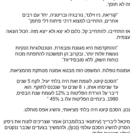
זה לא חוסך.
"קוריאה, ניו זילנד, נורבגיה ובריטניה, יחד עם רבים
אחרים, התחייבו למצוא דרכי פיתוח דלי פחמן"
אז התחייבו. להתחייב קל, כלום לא יצא ולא ייצא מזה. הכול הונאה
עצמית.
"ההתקדמות היא מגוונת ומבוזרת. הטכנולוגיות הנקיות
נעשות זולות יותר, ובקרוב הן תמשכנה להתפתח מכוח
כוחות השוק, ללא סובסידיות"
אמונות טפלות. המשפט הזה מבטא אמונה מנותקת מהמציאות.
"הסכם קיוטו, לעומת זאת היה בלתי יעיל. לקח 5 שנים
עד שניסחו אותו, ו 8 שנים עד שנכנס לתוקף. הוא
דיבר על הורדת הפליטות ב 12% לעומת שנת הבסיס,
1990. בינתיים הפליטות עלו ב 45% "
נכון. הסכם קיוטו היה בלתי מציאותי, והשיג אפס מוחלט.
מיכאל ליברייך (עיתונאי בבלומברג) אומר שצריכים לזנוח את ניסיון
הסרק להשיג הסכם עולמי (נכון!), ולהמשיך בצעדים שכבר ננקטים