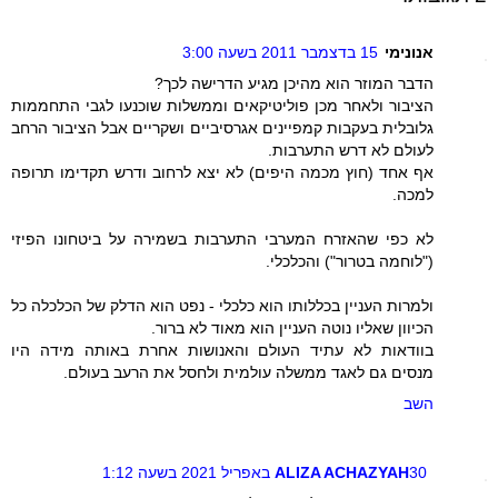
אנונימי
15 בדצמבר 2011 בשעה 3:00
הדבר המוזר הוא מהיכן מגיע הדרישה לכך?
הציבור ולאחר מכן פוליטיקאים וממשלות שוכנעו לגבי התחממות
גלובלית בעקבות קמפיינים אגרסיביים ושקריים אבל הציבור הרחב
לעולם לא דרש התערבות.
אף אחד (חוץ מכמה היפים) לא יצא לרחוב ודרש תקדימו תרופה
למכה.
לא כפי שהאזרח המערבי התערבות בשמירה על ביטחונו הפיזי
("לוחמה בטרור") והכלכלי.
ולמרות העניין בכללותו הוא כלכלי - נפט הוא הדלק של הכלכלה כל
הכיוון שאליו נוטה העניין הוא מאוד לא ברור.
בוודאות לא עתיד העולם והאנושות אחרת באותה מידה היו
מנסים גם לאגד ממשלה עולמית ולחסל את הרעב בעולם.
השב
30 באפריל 2021 בשעה 1:12
ALIZA ACHAZYAH