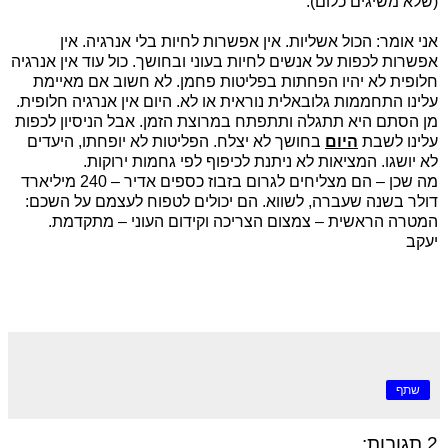
(שלא משיגים כלום).
אני אומר: הכול אשליות. אין אפשרות לחיות בלי אנרגיה. אין
אפשרות לכפות על אנשים לחיות בעוני ובחושך. כול עוד אין אנרגיה
חלופית לא יהיו הפחתות בפליטות פחמן. לא חשוב אם מאיימת
עלינו התחממות גלובאלית נוראית או לא. היום אין אנרגיה חלופית.
מן הסתם היא תתגלה ותתפתח במרוצת הזמן. אבל הניסיון לכפות
עלינו לשבת
היום
בחושך לא יצלח. הפליטות לא יופחתו, היעדים
לא יושגו. המציאות לא ניתנת לכיפוף לפי גחמות ירוקות.
מה שכן – הם מצליחים לגרום בזבוז כספים אדיר – 240 מיליארד
דולר בשנה שעברה, לשווא. הם יכולים לטפוח לעצמם על השכם:
המטרה הראשית – צמצום הצריכה וקידום העוני – מתקדמת.
יעקב
שתף
2 תגובות: