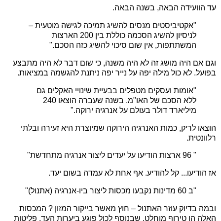
עד הוועידה הבאה, בשנה הבאה.
"אקטיביסטים מנסים להשיג תמיכה לגישה מוטעית –
לניסיון להשיג הסכמה כוללת בין 200 הארצות
המשתתפות, אין שום סיכוי להשיג כזה הסכם."
וגם אם היה מושג זה לא היה משנה, כי שום דבר לא היה מתבצע
בפועל. לא כול מילה יפה על נייר יפה ניתנת להגשמה במציאות.
"אומות ועסקים מטפלים בבעיית שינויי האקלים גם
ללא הסכם של האו"מ. בשנה שעברה הוצאו 240
מיליארד דולר בעולם על אנרגיה ירוקה."
הוצאו לריק, כמות האנרגיה הירוקה שמיוצרת היא זעירה ובלתי
רלוונטית.
" 96 ארצות הודיעו על יעדים ליצור אנרגיה מתחדשת"
אז הודיעו... קל להודיע. אף אחת לא עמדה בשום יעד.
"ב 60 מדינות נקבעו מכסות ליצור ביו-אנרגיה (אתנול)"
ובמה בדיוק עוזר האתנול – חוץ מאשר בייקור המזון ? המכסות
האלה הן טירוף מוחלט, שבנוסף לכול פוגע ביערות העד. פליטות