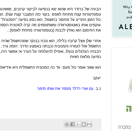
הבעיה של ברודר היא שהוא יצא בנסיעה לביקור קרובים, מוושינגטו
טמפרטורות קצת מתחת לאפס. בקור כזה המצבר קצת עצלן. ה
כול הזמן התריע על מחסור בחשמל, הוא נסע נסיעה "חסכונית" 
עוקפים אותו באוטוסטראדה ומשתוממים מה קרה למכונית הספור
את החימום הוא נאלץ לכבות (בטמפרטורה מתחת לאפס)...
אחרי שלן אצל קרוביו בלילה, הוא נוכח בבוקר שמהחשמל שהיה ל
החשמל אזל לגמרה והמכונית נכבתה באמצע הדרך. הזמין גרר, 
הכבויה הגלגלים ננעלו, ואפילו להעלותה על הגרר אי אפשר היה, ה
נסיעה מלאת חוויות.
הוא שאני אומר כול פעם: עד כה המכונית החשמלית היא אידיאול
יעקב
נ.ב.
גם אורי רדלר מספר את אותו סיפור
.