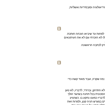
אולוגיה וסובסידיות ואשליות,
לפחות עד שיביאו הוכחה חותכת.
לא הזכרתי וגם לא את העיתונאים
 רק לכתבה הראשונה.
את מה שקרה, ועבד מאוד קשה כדי
 התרוקן, וברודר, לדבריו, לא טען
המכונית בכל תחנה בשיעור הולך
ולבסוף 28% - בחלק המסע שלדבריו כמעט נתקע בו. כשהגיע
 הוא נהג במעגלים במגרש חניה קטן, ולמרות זאת