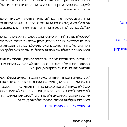
המצבר לא התרוקן. ברודר הגיב לטענות אלה ואמר כי לא קיבל מטס
למקסם את הטעינה, וכן כי הסיבה שנהג בסיבובים הייתה כיוון ש
שלא הייתה מוארת.
ברודר, כתב מאסק, שיקר גם לגבי מהירות הנסיעה – בניגוד לטענת
ראל.
קמ"ש). כמו כן, למרות שטען ברודר כי הנמיך את החימום באוטו, בפועל הוא
"כשטסלה פנתה ל'ניו יורק טיימס' בנוגע לכתבה, היא ציפתה שהכתב 
יצה את
ניסיוננו בעבר עם 'ניו יורק טיימס', ארגון שמתגאה ביושרו העיתונ
הקודמים של ברודר, שהפגינו שאט נפש כלפי מכוניות חשמליות. כת
כה קליין
ופגעו במטרה הנעלה של מכוניות חשמליות. אני מצטער על כך צער
"ניו יורק טיימס" פירסם תגובה של ברודר לטענות, והעביר את הנו
הממונה בעיתון על בדיקות פנימיות ודיווח לקוראים על טעויות או כ
פירסמה שני דיווחים על מסקנותיה, כאן וכאן.
"איני מאמינה שברודר קיווה כי נסיעת המבחן תסתיים בכשלון. אנ
נסיעת המבחן בתום לב, וסיפר את הסיפור כפי שחווה אותו. האם 
טוב? לא במיוחד", כתבה סאליבן בדיווחה הסופי. בייחוד היא מצי
לא איפשר למצבר להיטען במלואו, ואת העובדה כי לא תיעד בצורה
שירבט רישומים לא עקביים ולא מדוייקים. "פנקס קטן במושב הקדמ
דיגיטליות מוקלטות שעמדו לרשותו של מאסק", ציינה.
19 בפברואר 2013 בשעה 13:26
יעקב אמר/ה...