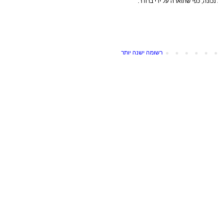
ונה, כפי שתוארה על ידי ברודר.
רשומה ישנה יותר