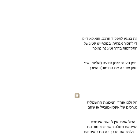
 בנוגע לתפקוד הרכב. הוא לא דייק
י לחסוך אנרגיה. בנוסף יש קטע של
תקדמות בדרך וטעינה נמוכה
מן טעינה לזמן נסיעה (שליש - שני
טען שכיבה את החימום) והצורך
 ירוק ולכן אוהדי המכונית החשמלית
טרסים של אקסון-מובייל או שהם
הכול אמת. אין לו שום אינטרס
ציג את טסלה באור יותר טוב הם
 - כלומר את הדרך בה הם רואים את