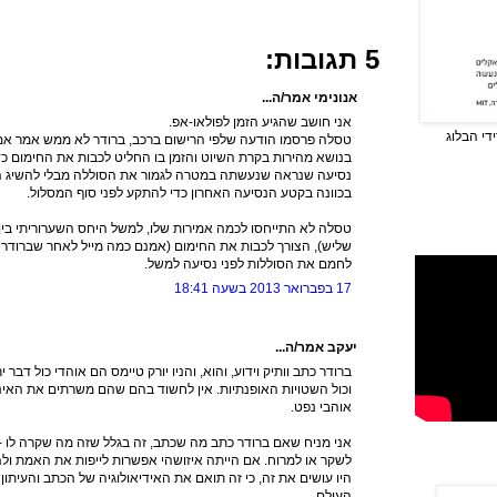
5 תגובות:
אנונימי אמר/ה...
אני חושב שהגיע הזמן לפולאו-אפ.
די הבלוג
טסלה פרסמו הודעה שלפי הרישום ברכב, ברודר לא ממש אמר אמת
בנושא מהירות בקרת השיוט והזמן בו החליט לכבות את החימום כד
נסיעה שנראה שנעשתה במטרה לגמור את הסוללה מבלי להשיג ה
בכוונה בקטע הנסיעה האחרון כדי להתקע לפני סוף המסלול.
טסלה לא התייחסו לכמה אמירות שלו, למשל היחס השערוריתי בין ז
שליש), הצורך לכבות את החימום (אמנם כמה מייל לאחר שברודר 
לחמם את הסוללות לפני נסיעה למשל.
17 בפברואר 2013 בשעה 18:41
יעקב אמר/ה...
ברודר כתב וותיק וידוע, והוא, והניו יורק טיימס הם אוהדי כול דבר
וכול השטויות האופנתיות. אין לחשוד בהם שהם משרתים את האינ
אוהבי נפט.
אני מניח שאם ברודר כתב מה שכתב, זה בגלל שזה מה שקרה לו - 
לשקר או למרוח. אם הייתה איזושהי אפשרות לייפות את האמת ולה
היו עושים את זה, כי זה תואם את האידיאולוגיה של הכתב והעיתון
העולם.