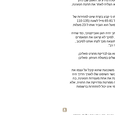
לה מידע על האופן שבו ניתן
לא הצליח לאתר את תחנת הטעינה,
ו כי קבע בקרת שיוט למהירות של
54 מייל לשעה (92 קמ"ש) הראו רישומי הרכב כי נהג במהירויות של 65-81 מייל לשעה (110-135
 הגביר אותו ל-23 מעלות.
יהיה הוגן ואובייקטיבי, כפי שהיה
אי. לפיכך לא קראנו את המאמרים
וצאה מכך לקחו אותנו לסיבוב ,
 רב".
שא גם לבדיקת מרגרט סאליבן,
שלים בפעולת העיתון. סאליבן
י משוכנעת שהוא קיבל על עצמו את
כושר השיפוט שלו לאורך הדרך היה
ינת את אחת מעצירות הטעינה, בה
 מפורטת ומדוייקת את החוויה, אלא
י אינו יכול להתחרות ברשומות