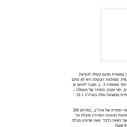
מלית מפוארת מדגם טסלה לנסיעת
ומית, מומלצת. הטסלה היא לא סתם
מכונית, היא מכונית יוקרה מפוארת, עם מנוע של 416 כ"ס (קצת יותר ממאזדה 3...), מצבר ליטיום יון
(500 ק"מ) (ושוקל, לא עלינו, חצי טונה). המחיר של הטסלה –
בהתאם – כלומר כ 101 אלף דולר. (לשם השוואה: מכונית משפחתית ממוצעת עולה בארה"ב כ 15
חברת טסלה דאגה להתקין שתי תחנות טעינה מהירות לאורך החוף המזרחי של ארה"ב, במרחק 200
. תחנת הטעינה המהירה פועלת על
ה, במשך כשעה בלבד, שעה שהנהג מבלה