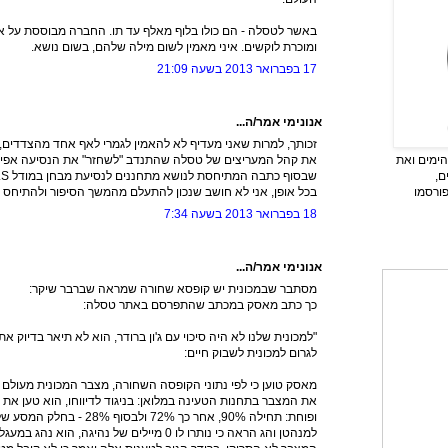
באשר לטסלה - הם כולו בלוף מאלף עד תו. החברה מבוססת על אידי
ומוכרת לוקשים. איני מאמין לשום מילה שלהם, בשום נושא.
17 בפברואר 2013 בשעה 21:09
אנונימי אמר/ה...
זכותך, למרות שאני מעדיף לא להאמין לגמרי לאף אחד מהצדדים, 
את קהל המעריצים של טסלה שהתנדב "לשחזר" את הנסיעה אפילו 
ימים ואת
שבסוף כתבה המתיחסת לנושא מתחננים לנסיעת מבחן במודל S.
ם,
בכל אופן, אני לא חושב שנכון להתעלם מהמשך הסיפור ולהתיחס
פורסמו
18 בפברואר 2013 בשעה 7:34
אנונימי אמר/ה...
מסתבר שבמכונית יש קופסא שחורה שמראה שברבר שיקר:
כך כתב מאסק במכתב שהתפרסם באתר טסלה:
"למכונית שלנו לא היה סיכוי עם ג'ון ברודר, הוא לא תיאר בדיוק 
לגרום למכונית לשבוק חיים:
מאסק טוען כי לפי נתוני הקופסה השחורה, מצבר המכונית מעולם לא
את המצבר בתחנות הטעינה במלואן: בניגוד לדיווחו, הוא טען את 
ופוחת: תחילה 90%, אחר כך 72% 
למנהטן והג הראה כי נותרו לו 0 מיילים של נהיגה,