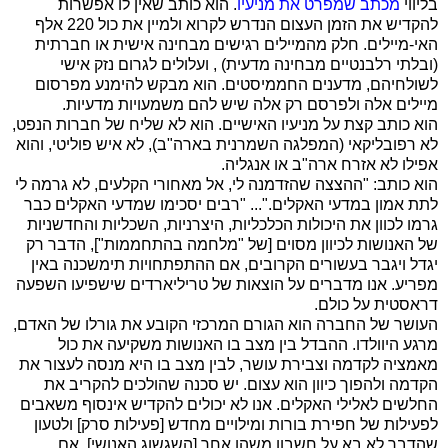
בליווי
מכתב שמפרט את מניעיו
. הוא כותב שאין לו אפשרות
להקדיש את הזמן העצום הנדרש לקרוא ולמיין את כול 220 אלף
האי-מיילים. חלק מהמיילים רגישים מבחינה אישית או חברתית
(ובלתי רלבנטיים מבחינה מדעית) , ועלולים לגרום נזק אישי
לשולחיהם,
מדענים החממיסטים. הוא מבקש להימנע מפרסום
מיילים אלה ולפרסם רק אלה שיש להם משמעויות מדעיות.
הוא כותב קצת על מניעיו האישיים. הוא לא שליח של חברות הנפט,
לא רפובליקאי (המפלגה השמרנית בארה"ב), לא איש פוליטי, והוא
אפילו לא אזרח ארה"ב או אנגליה.
הוא כותב: "ההצצה שהזדמנה לי, אל מאחורי הקלעים, לא גרמה לי
לתת אמון במדעי האקלים."... "רבים יסכימו שמדעי האקלים כבר
גרמו לכוון את היכולות הכלכליות, היצרניות, השכליות והחדשניות
של האנושות לכיוון מסוים [של "מלחמה בהתחממות"], הדבר רק
יגדל ויגבר בעשורים הקרובים, אם ההתפתחויות תימשכנה באין
מפריע. אנו מדברים על הוצאות של טריליארדים שישפיעו השפעה
דראסטית על כולם.
העושר של החברה הוא הגורם המרכזי הקובע את גורלו של האדם,
מרגע היוולדו. ההבדל בין מצב בו האנושות משקיעה את כול
מאמציה לקדמה וצבירת עושר, לבין מצב בו היא מנסה לעצור את
הקדמה ולהפוך כיוון הוא עצום. יש סכנה שהולכים להקריב את
החלשים לאלילי האקלים. אנו לא יכולים להקדיש אינסוף משאבים
לפעילות של חפירת בורות ומילויים מחדש [פעילות סרק] ולטעון
שהדבר לא בא על חשבון משהו אחר [השגשוג האנושי]. אם