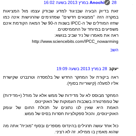
28 במרץ 2013 בשעה 16:02
Anochi
זאת בדיוק הבעיה שבניגוד למדע שבודק עצמו מול המציאות
במקרה הזה "ממצאים חדשים" שמדגימים שהרגישות אינה כמו
שחזו המודלים של ה-IPCC בשנות ה-90 של המאה הקודמת אינם
משפיעים במיוחד על החממיסטים.
ראה את מאמרו של ניר שביב בנושא:
http://www.sciencebits.com/IPCC_nowarming
השב
יעקב
28 במרץ 2013 בשעה 19:09
ראה ביקורת על המחקר החדש של בלמסדה וטרנברט שקישרת
אליו למעלה (קישוריות בסוף).
המחקר מבוסס לא על מדידות של ממש אלא על מודל (+מדידות)
של טמפרטורה בשכבות העמוקות של האוקיינוס.
האמת היא שאין לנו נתונים על תכולת החום של עומק
האוקיינוסים, והכול ספקולציות חסרות בסיס של ממש.
כול אחד עושה תרגילים בהינדוס מספרים ובסוף "מוכיח" אתה מה
שהוא מאמין בו ממילא. זה לא רציני.