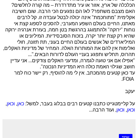
הכלכלה של ארץ, אזור או עיר מתדרדרת – מה קורה לחלשים?
האם מצבם משתפר? לא! הם נפגעים הכי הרבה. שום חשיבה
אקלימית "מתוחכמת" אינה יכולה לבטל עובדה זו. קל לרבים
מאתנו, החיים בעולם השפע המערבי, להסכים לספוג קצת אי
נוחות "ירוקה" ולהתמוגג בהרגשת בטן חמה, בעזרת אנרגיה ירוקה
שהיא רק קצת יותר יקרה, בזכות הסובסידיות. המיליונים או
המיליארדים של אנשים בעולם החיים בעוני, תת תזונה, חולי
ואלימות אין להם את המותרות האלה. המחיר של מדיניות האקלים,
תהרוס, תחליש ותפגע בעניי העולם לדורות הבאים."...
"אפילו אם אני טועה לגמרה, ומדעני האקלים צודקים... אני עדיין
חושב שגילוי האמת כולה היא המדיניות הנכונה".
עד כאן קטעים מהמכתב. אין לי מה להוסיף, רק יישר כוח למר
.
FOIA
יעקב
על קליימטגייט כתבנו קטעים רבים בבלוג בעבר, למשל:
כאן
,
וכאן
,
וכאן
,
וכאן
, ועוד הרבה...
שתף