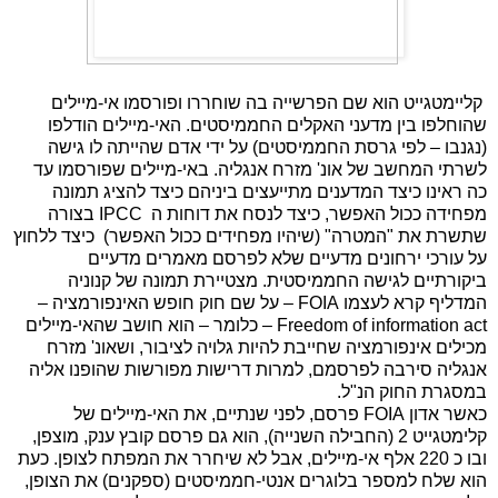
קליימטגייט הוא שם הפרשייה בה שוחררו ופורסמו אי-מיילים
שהוחלפו בין מדעני האקלים החממיסטים. האי-מיילים הודלפו
(נגנבו – לפי גרסת החממיסטים) על ידי אדם שהייתה לו גישה
לשרתי המחשב של אונ' מזרח אנגליה. באי-מיילים שפורסמו עד
כה ראינו כיצד המדענים מתייעצים ביניהם כיצד להציג תמונה
מפחידה ככול האפשר, כיצד לנסח את דוחות ה
IPCC
בצורה
שתשרת את "המטרה" (שיהיו מפחידים ככול האפשר) כיצד ללחוץ
על עורכי ירחונים מדעיים שלא לפרסם מאמרים מדעיים
ביקורתיים לגישה החממיסטית. מצטיירת תמונה של קנוניה
המדליף קרא לעצמו
FOIA
– על שם חוק חופש האינפורמציה –
Freedom of information act
– כלומר – הוא חושב שהאי-מיילים
מכילים אינפורמציה שחייבת להיות גלויה לציבור, ושאונ' מזרח
אנגליה סירבה לפרסמם, למרות דרישות מפורשות שהופנו אליה
במסגרת החוק הנ"ל.
כאשר אדון
FOIA
פרסם, לפני שנתיים, את האי-מיילים של
קלימטגייט 2 (החבילה השנייה), הוא גם פרסם קובץ ענק, מוצפן,
ובו כ 220 אלף אי-מיילים, אבל לא שיחרר את המפתח לצופן. כעת
הוא שלח למספר בלוגרים אנטי-חממיסטים (ספקנים) את הצופן,