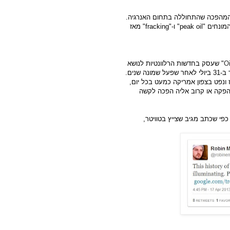
המהפכה שהתחוללה בתחום האנרגיה.
הדיאגרמה מתארת את השינויים שחלו בחיפושי האינטרנט אחרי המונחים "peak oil" ו-"fracking" מאז
O
" שעסק בחדשות הרלוונטיות לנושא
"שיא תפוקת הנפט" ואירח מאמרים תומכים בגישה: "האתר נסגר ב-31 ביולי לאחר שפעל שמונה שנים.
ז ונפט בצפון אמריקה כמעט בכל יום,
הפקה או קרוב אליה הפכה לקשה
כפי שכתב מגיב שצייץ בטוויטר,