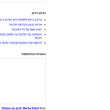
הבלוג הירוק
עידכון ביחס למפלס הים התיכון ביש
אירועי קיצון והנדסת תודעה
"שיא גשם של כל הזמנים"
החקיקה נגד פליטת גזי חממה מחמ
העיקר
חדשות קרח מאנטרקטיקה / פרופ' מי
העצרות ההתחממות
Hiatus by prof. Micha Klein
from