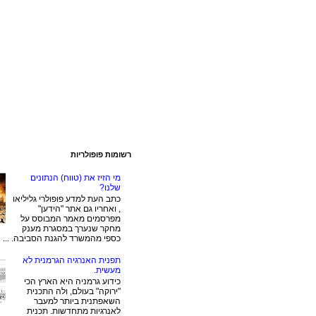
רשומות פופולריות
מי הזיז את (טווח) הנתונים
שלנו?
כתב העת למדע פופולרי גליליאו
, ואחריו גם אתר "הידען"
מפרסמים מאמר המבוסס על
מחקר שנערך במסגרת מענק
כספי מהמשרד להגנת הסביבה. ...
תפנית האנרגיה הגרמנית לא
מעשית.
כידוע גרמניה היא הארץ הכי
"ירוקה" בעולם, ולה התכנית
השאפתנית ביותר למעבר
לאנרגיות מתחדשות. תכנית