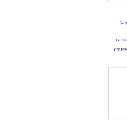
ראל.
יצה את
כה קליין