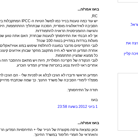
בועז אמר/ה...
RC,
יש עוד כמה טענות בנייר כמו
ראל.
הסביבה לאידאולוגיה מוסרית, הסכנה שבתהליך ההתחממות, היקף
והגישה ההומניסטית הראויה להתמודדות.
אך לא הבנתי את התיחסותך לטענות שבחרת; האם אתה טוען שכן ני
מעלות בודדות במדוייק בטווח 100 שנה?
יצה את
לגבי התקדימים מדובר במענה להחלפת שימוש במזג אוויר/אקלים
אחרת המדען הראשי לא היה מתקצב מחקר שבוחן אירועים קיצוניי
כה קליין
כל ממצא שמציין התחממות.
לגבי הנקודה של הקרינה הסולרית, היות ויש מתאם וההסבר הזה 
אחרים ראוי להיות צנוע בהכרזות שהדיון המדעי הוכרע.
המדען הראשי ודוברו לא הגיבו לבלוג או לפניות שלי - הם הגיבו
מפמ"ר לימודי הסביבה של משרד החנוך. כך שמה שכתבתי מדוייק וא
תודה על התיחסותך.
בועז
1 ביוני 2012 בשעה 23:58
בועז אמר/ה...
וכאן נמצאת גרסה מקוצרת של הנייר שלי + התיחסויות המדען ה
והאחראי על חומרי הלימוד במשרד החינוך.