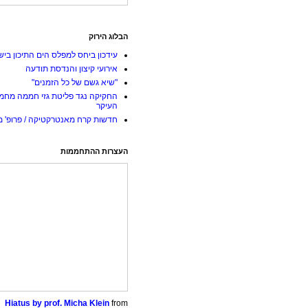
הבלוג הירוק
עידכון ביחס למפלס הים התיכון ביש
אירועי קיצון והנדסת תודעה
"שיא גשם של כל הזמנים"
החקיקה נגד פליטת גזי חממה מחמ
העיקר
חדשות קרח מאנטרקטיקה / פרופ' מי
העצרות ההתחממות
Hiatus by prof. Micha Klein
from