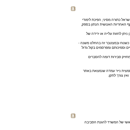
 למשל הטיות ה-IPCC המתקבלות בישראל כתורה מסיני, הפיכת לימודי
 האחריות האנושית הנתון בספק,
תן לחזות עלייה או ירידה של
 כשנוח ובמצטבר זה בהחלט משנה -
ם וסמיכותם ומפרסמים בקול גדול
מחזיק סבירות דומה להסברים
 לתמצית נייר עמדה שנמצאת באתר
ין צורך לתקן.
ראשי של המשרד להגנת הסביבה