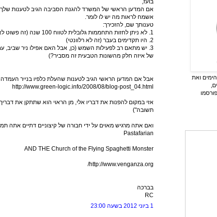
בועז,
אם המדען הראשי של המשרד להגנת הסביבה הגיב לטענות שלך בנ
אשמח לראות מה יש לו לומר.
טענותך שם, להזכירך:
1. לא ניתן לחזות התחממות גלובלית לטווח 100 שנה (זה פשוט לא נכון)
2. היו תקדימים בעבר (זה לא רלוונטי)
3. יש מתאם רב לפעילות השמש (כן, אבל האם אפילו ניר שביב, ע
של איזה חלק מהשונות הטבעית זה מסביר?)
ימים ואת
אבל אם המדען הראשי הגיב לטענות שהעלת כלפיו בנייר העמדה א
ם,
http://www.green-logic.info/2008/08/blog-post_04.html
פורסמו
אזי במקום להפנות את דבריו אלי, מן הראוי הוא שתתקן את דברי
תשובה")
ואם אתה מרגיש מאוים על ידי חבורה של קיצוניים דתיים אתה תמ
Pastafarian
AND THE Church of the Flying Spaghetti Monster
http://www.venganza.org/
בברכה
RC
1 ביוני 2012 בשעה 23:00