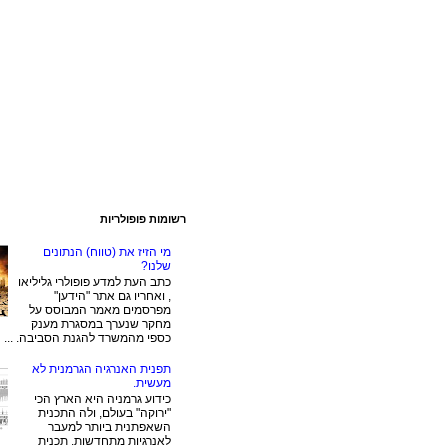
רשומות פופולריות
מי הזיז את (טווח) הנתונים
שלנו?
כתב העת למדע פופולרי גליליאו
, ואחריו גם אתר "הידען"
מפרסמים מאמר המבוסס על
מחקר שנערך במסגרת מענק
כספי מהמשרד להגנת הסביבה. ...
תפנית האנרגיה הגרמנית לא
מעשית.
כידוע גרמניה היא הארץ הכי
"ירוקה" בעולם, ולה התכנית
השאפתנית ביותר למעבר
לאנרגיות מתחדשות. תכנית