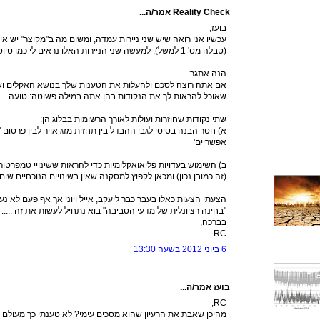
Reality Check אמר/ה...
בועז,
עכשיו אני רואה שיש שני ניירות עמדה, ומשום מה ב"מקוצר" יש 
(טבלה מס' 1 למשל). למעשה שני הניירות האלו נראים לי כמו טיוטות למשהו לא ממש גמור.
הנה אתגר:
אם אתה רוצה לסכם ולהעלות את הטענות שלך בנושא האקלים ושינ
שאוכל להראות לך את הנקודות בהן אתה במילה פשוטה: טועה.
שתי נקודות שחוזרות ועולות לאורך הרשומות בבלוג הן:
א) חסר הבנה בסיסי לגבי ההבדל בין תחזית מזג אויר לבין פרסום 
אפשריים'
ב) השימוש בעדויות פליאואקלימיות כדי להראות ששינויי טמפרטור
(זה כמובן נכון) ומכאן לקפוץ למסקנה שאין בשינויים הנוכחיים שום 
הצעתי הצעות כאלו בעבר כבר ליעקב, אייל ויוני אך אף פעם לא נענ
"בחינה רציונלית של מדעי הסביבה" בוא נתחיל לעשות את זה .....
בברכה,
RC
6 ביוני 2012 בשעה 13:30
בועז אמר/ה...
RC,
מהיכן שאבת את הרעיון שהוא מסכים עימי? לא טענתי כך מעולם וא