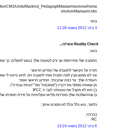
ucationCMS/Units/Mazkirut_Pedagogit/MadaeHasvivva/Homa
rim/Avir/Mamarim.htm
בועז
3 ביוני 2012 בשעה 11:26
Reality Check אמר/ה...
בועז,
התגובה שלי מתייחסת אך ורק לטענות שלך בנוגע לאקלים. כך א
תודה על הקישור לתגובתו של המדען הראשי.
אני לא ממש מבין למה הפנית אותי לתגובה הזו, לרגע נראה לי שא
העמדה שלך. עד כמה שהבנתי, המדען הראשי אומר:
א) שאתה מסלף את דבריו ("מוסכמה" מול "הנחת עבודה")
ב) הוא לא מקבל את טענותיך לגבי ה IPCC
ג) שההשלכות שלך מעדויות פליאו-אקלימיות על מידת חומרתו של ה
כלומר, הוא כלל וכלל לא מסכים איתך...
בברכה,
RC
6 ביוני 2012 בשעה 13:24