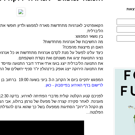
צאות
הקואופרטיב לאנרגיות מתחדשות מארח למפגש ולדיון חופשי את 
הליברלית.
בין נושאי המפגש:
מה החשיבות של אנרגיות מתחדשות?
האם הן מייצגות מהפכה?
כיצד עלינו לפעול על מנת לקדם אנרגיות מתחדשות או כל אנרג
נציגי התנועות יציגו את משנתם ואת נקודת השקפתם.
את התנועה הליברלית ייצג בועז ארד-ארדר דובר התנועה ומייסד "
את התנועה הירוקה ייצג אופק בירנהולץ יו"ר סניף ירושלים של הת
המפגש יתקיים ביום א' הקרוב ה-3 ביוני בשעה 19:00 ברחוב בן עטר 19 בתל אביב.- הכניסה חופשית.
לרישום בדף האירוע בפייסבוק - כאן.
מענינת. לאחר סקירה קצרה של מפעלו של נורמן ברולוג, אבי ה
מן הקהל ה"ירוק" הסתיגות ממפעלו בשל כך שהוא גרם להגדלת "
הפלנטה...