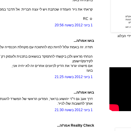
קראתי את נייר העמדה שכתבת ויש לי עצה חברית: אל תדבר במפגש 
☺ RC
1 ביוני 2012 בשעה 20:56
די הבלוג
בועז אמר/ה...
תודה. זה באמת עלול להיות כמו להתווכח עם מקהלת הכנסייה על ק
הנחתי מראש ולכן ביקשתי להתמקד בנושאים בתכנית ולעסוק רק "
לקידומן/יישומן.
אם מישהו יגרור את הדיון לכיוונים אחרים זה לא יהיה אני,
בועז
1 ביוני 2012 בשעה 21:25
בועז אמר/ה...
דרך אגב גם ד"ר יהושוע בראור, המדען הראשי של המשרד להגנ
אותך לתשובות שלו לנייר.
1 ביוני 2012 בשעה 21:30
Reality Check אמר/ה...