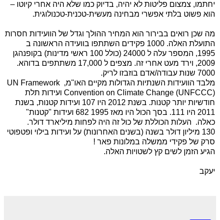
יחתמו, צמצום פליטות לא יהיה, בדיוק כמו שלא היה אחרי קיוטו –
הוא פשוט בלתי אפשרי מבחינה מעשית-טכנית-טכנולוגית.
מה שכן רואים בבירור הוא המחיר ההולך וגדל של הוועידות חסרות
התועלת האלה. 1000 פקידים השתתפו בוועידה הראשונה ב
1995, המספר עלה ל 24000 (כולל 100 ראשי מדינות) בקופנהגן
2009, וירד מעט אחרי זה. מצפים ל 17,000 משתתפים בדוהא.
7000 שנות עבודה/אדם בוזבזו לריק.
מלבד הוועידות השנתיות הגדולות מקיים האו"מ,
UN Framework
Convention on Climate Change (UNFCCC)
ועידות תלת
חודשיות יותר קטנות. בשנת 2012 היו 107 ועידות קטנות, בשנת
2011 היו 111. בסך הכול היו מאז 1995 682 ועידות "קטנות"
כאלה. העלות הכוללת של כול זה היה לפחות מיליארד דולר.
130 מיליון דולר בשנה (בשנים האחרונות) על ועידות בילוי ופטפוטי
סרק של פקידי ממשלה במלונות פאר !
הגיע הזמן לשים קץ לשטויות האלה.
יעקב