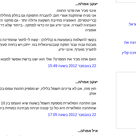
יעקב אמר/ה...
אינני מכיר את פרטי החוזה.
אני מניח שהתקנת אוגרי חום, להגברת התפוקה גם בחלק מהלילה 
(ברייטסורס). האופציה מחייבת השקעה גדולה יותר - גם מתקני הא
ראל.
אופציה.
בקשר להשלמה באמצעות גז (בלילה) - קשה לי לתאר שהמדינה כו
יצה את
מובטח גבוה עבור הפקה קונבנציונאלית בגז. ייתכן ויש בחוזה סעי
לתעריך מועדף, אינני יודע.
כה קליין
האם אתה מכיר את המפרט? אולי הוא ישנו ברשת ואפשר למצוא ק
22 בנובמבר 2012 בשעה 15:49
יעקב אמר/ה...
אותן.
שהתחנה הסולארית היא כול כך קטנה וזניחה מבחינה כמותית בי
22 בנובמבר 2012 בשעה 17:05
איל אמר/ה...