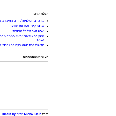
הבלוג הירוק
עידכון ביחס למפלס הים התיכון ביש
אירועי קיצון והנדסת תודעה
"שיא גשם של כל הזמנים"
החקיקה נגד פליטת גזי חממה מחמ
העיקר
חדשות קרח מאנטרקטיקה / פרופ' מי
העצרות ההתחממות
Hiatus by prof. Micha Klein
from