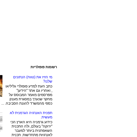
רשומות פופולריות
מי הזיז את (טווח) הנתונים
שלנו?
כתב העת למדע פופולרי גליליאו
, ואחריו גם אתר "הידען"
מפרסמים מאמר המבוסס על
מחקר שנערך במסגרת מענק
כספי מהמשרד להגנת הסביבה. ...
תפנית האנרגיה הגרמנית לא
מעשית.
כידוע גרמניה היא הארץ הכי
"ירוקה" בעולם, ולה התכנית
השאפתנית ביותר למעבר
לאנרגיות מתחדשות. תכנית