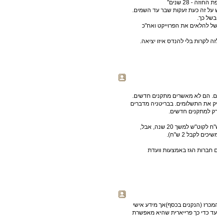
- 28 שנים"
יש על זה כעת זעקות שבר עד השמים.
בשל כך.
 להלאים את הפרוייקט ואח"כ
ה לקרות בלי להנדס איזו יציאה.
ים. הם לא מאשרים מתקנים חדשים.
יק את התשלומים. בבריטניה מדברים
רק למתקנים חדשים.
המתקנים הראשונים שהוקמו אצלנו מקבלים מחיר מובטח של 2 ש"ח לקוט"ש למשך 20 שנה, אבל,
 חברות הגז באמצעות וועדת
מכרז (הנקנים בכסף)אך מידע אישי
 עד כדי כך פרייארית שהיא מאפשרת