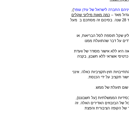
ניהם החברה לישראל של עידן עופר
),
 גדול מאד –
כמה מאות מיליוני שקלים
כול שנה, בהתחייבות קשיחה ובלתי חוזרת של הממשלה ל 20 עד 28 שנה. בסיכום זה מסתכם ב מעל
נלחמת על כול גרוש בתקציב, ומתקשה למצוא 100 מיליון שקל תוספת לסל הבריאות, או
ארדים על דבר שהתועלת ממנו
אה היא ללא אישור מסודר של וועדת
 כרטיסי אשראי ללא חשבון, בקניה
בויות חוץ-תקציביות כאלה. אינני
שור תקציב על ידי הכנסת.
א שום תועלת של ממש.
בסידיות הממשלתיות (על חשבוננו),
ל של הבזבוזים האדירים האלה. זה
ר של הקופה הציבורית והפצת