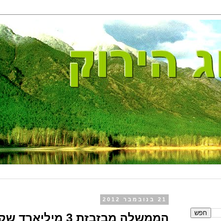
21 בנובמבר 2012
הממשלה מבזבזת 3 מיליארד שקל לריק ירוק.