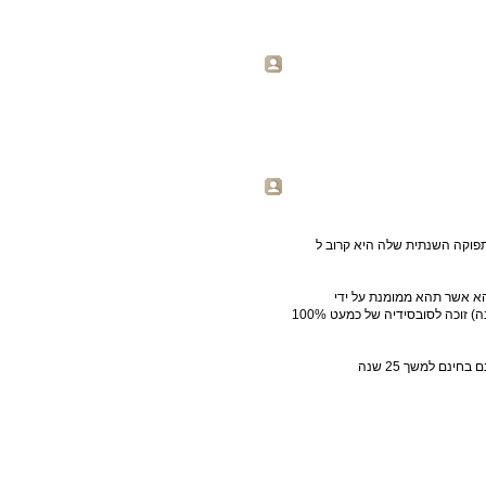
פוקה השנתית שלה היא קרוב ל
טבעי שעלותו תהא אשר תהא ממומנת על ידי
המדינה כך ש 15% מהתפוקה של המתקן (כ- 60 מליון קוט"ש בשנה) זוכה לסובסידיה של כמעט 100%