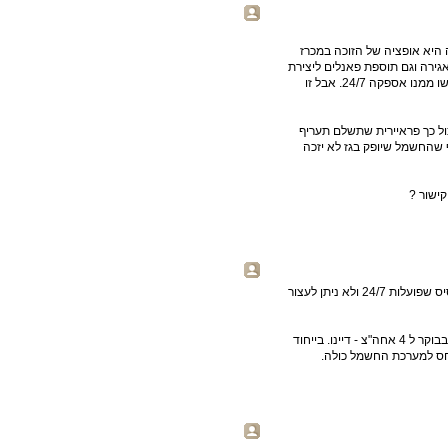
היא אופציה של הזוכה במכרז
גירה וגם תוספת פאנלים ליצירת
האנרגיה לאגירה. אינני יודע אם זה כדאי למתקין - בייחוד שלא דרשו ממנו אספקה 24/7. אבל זו
ל כך פראיירית שתשלם תעריף
ף שהחשמל שיופק בגז לא יזכה
ישור ?
חוץ מזה, אנו לא צריכים חשמל בלילה, יש מספיק תחנות עומס-בסיס שפועלות 24/7 ולא ניתן לעצור
אם התחנה הסולארית מספקת חשמל בשעות שיא העומס בין 10 בבוקר ל 4 אחה"צ - דיינו. בייחוד
חס למערכת החשמל כולה.