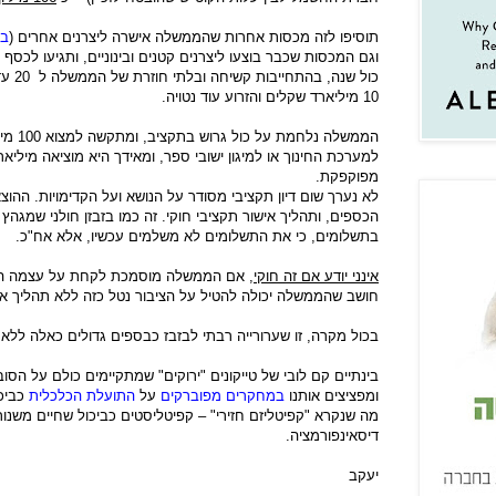
תוסיפו לזה מכסות אחרות שהממשלה אישרה ליצרנים אחרים (
בי
וגם המכסות שכבר בוצעו ליצרנים קטנים ובינוניים, ותגיעו לכסף
10 מיליארד שקלים והזרוע עוד נטויה.
הממשלה 
למערכת החינוך או למיגון ישובי ספר, ומאידך היא מוציאה מילי
מפוקפקת.
לא נערך שום דיון תקציבי מסודר על הנושא ועל הקדימויות. ההוצ
הכספים, ותהליך אישור תקציבי חוקי. זה כמו בזבזן חולני שמגהץ
בתשלומים, כי את התשלומים לא משלמים עכשיו, אלא אח"כ.
אינני יודע אם זה חוקי
, אם הממשלה מוסמכת לקחת על עצמה התחיי
חושב שהממשלה יכולה להטיל על הציבור נטל כזה ללא תהליך אי
בכול מקרה, זו שערורייה רבתי לבזבז כבספים גדולים כאלה לל
בינתיים קם לובי של טייקונים "ירוקים" שמתקיימים כולם על הסו
ומפציצים אותנו
במחקרים מפוברקים
על
התועלת הכלכלית
כביכו
מה שנקרא "קפיטליזם חזירי" – קפיטליסטים כביכול שחיים משנו
דיסאינפורמציה.
יעקב