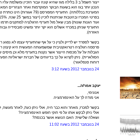
ייצור חשמל ב 3 בלילה מגז שהיא קונה עבור הזכיין ומשלמת
הנכון יותר בגז הוא בשעות הבוקר המוקדמות ואחר הצהריים המאו
המערכת בכללותה). התעריף המפורסם (9
התעריף שניתן במכרזי אשלים הוא יקר יותר ומשיט סובסידיה גבוהה
האזרח).
בקשר לספרד יש לדייק ולציין כי על אף שהתעריף עצמו לא נפגע 
פרסמה רגולציה רטרואקטיבית שמשמעותה המעשית היא קיצוץ רטר
הגבלות על על מכסות הייצור אשר נקנות בתעריף מלא וכן מיסים שו
הסולארית). ניתן לקרוא על כך בדיווחים של חברות ישראליות הפ
דוחות סנפלאוור)
24 בנובמבר 2012 בשעה 3:12
יעקב אמר/ה...
אנונימי,
אני מודה לך על האינפורמציה.
בקשר למכרז, מאחר והוא כבר היה, אולי ניתן כעת, לאחר מעשה,
אולי ניתן לבקש אותו על פי חוקי חופש האינפורמציה?
ושאלה שלישית: האם הנושא אושר בכנסת?
24 בנובמבר 2012 בשעה 11:02