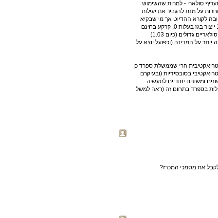
 עליו תעריף סולארי - למרות שהשימוש
חרות על מנת להגביר את יעילות
7 אגורות) הינו כותרת טובה לקורא ההדיוט אך מי שבקיא
בפרטי המכרז ובהטבות שניתנות לזכיין (ייצור במשך 25 שנה, 15% ייצור בגז בעלות 0, קרקע בחינם
ועוד הגנות שונות) מבין שאל מול תעריף הרגולציה למתקנים תרמו סולאריים גדולים (כיום 1.03)
 יותר על המדינה (וכפועל יוצא על
רטרואקטיבית הרי שממשלת ספרד כן
ואקטיבי בסובסידיות (ובעיקרם
נים ומשונים יחודיים לתעשיה
עילות בספרד בתחום זה (ראה למשל
 לקבל את מסמכי המכרז?