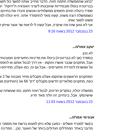
"ברגע שהממשלה חתמה חוזה, הדבר מחייב אותה למשך כול תקופת החוזה 
בבריטניה בוטלו סובסידיות שהובטחו ליצרני האנרגיה ה"ירוקה". 
ספרד ביטלה חוזים חתומים ממשלתיים ואנשים איבדו את בתיהם 
כשממשלה רוצה משהו, קשה מאד להתמודד אתה. היא יכולה למשל
פשוט לסגור אותו.
אני לא טוען שזה מה שיקרה, אבל קשה לי לראות שר אוצר שייתן לז
23 בנובמבר 2012 בשעה 9:16
יעקב אמר/ה...
לא נכון.
בספרד (אך לא בבריטניה) ביטלו את מדיניות התעריפים המובטח
אבל, מתקנים שכבר אושרו והוקמו - אין דרך לבטל אותם או להפס
על אפשרות להורדת התעריפים - אבל גם זה, כמו אצלנו, מתייחס 
כעת, מתקנים סולאריים חדשים מקבלים "רק" 66 אג' (הוותיקים ממשיכים לקבל 2 ש"ח).
ממשלה יכולה, במקרים חריגים, לבטל חוזה חתום, כמו שעשתה עם
שישינסקי. אבל, בינתיים, זה הליך מאד חריג.
23 בנובמבר 2012 בשעה 11:03
אנונימי אמר/ה...
בקשר למכרזי אשלים - כמובן שלא ניתן למצוא ברשת את מסמכי ה
מדובר באחד המחדלים הגדולים ביותר של האוצר. (וכן... המדינה