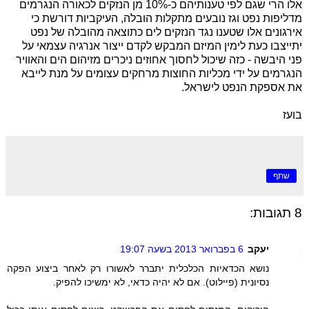
אלו הרי שגם לפי טענותיהם כ-10% מן הנזקים לכאורה הנגרמים
מדליפות נפט וגז נובעים מתקלות הובלה, העיקביות דורשת כי
אירגונים אלו שטענו נגד הנזקים לים כתוצאה מהובלה של נפט
יתייצבו כעת לימין המיזם המבקש לקדם ייצור אנרגיה עצמאי על
פני היבשה - כזה שיכול לחסוך אחוזים ניכרים מזיהום הים והאוויר
הנגרמים על ידי מכליות החוצות מרחקים עצומים על מנת לייבא
את אספקת הנפט לישראל.
בועז
שתף
8 תגובות:
יעקב
6 בפברואר 2013 בשעה 19:07
נושא הכדאיות הכלכלית יתברר לאשורו רק לאחר ביצוע הפקה
נסיונית (פיילוט). אם לא יהיה כדאי, לא ימשיכו להפיק.