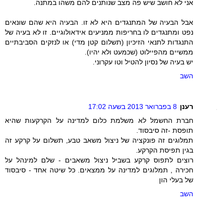
אני לא חושב שיש פה מצב שנותנים להם משהו במתנה.
אבל הבעיה של המתנגדים היא לא זו. הבעיה היא שהם שונאים
נפט ומתנגדים לו בחריפות ממניעים אידאולוגיים. זו לא בעיה של
התנגדות לתנאי הזיכיון (תשלום קטן מדי) או לנזקים הסביבתיים
ממשיים מהפיילוט (שכמעט ולא יהיו).
יש בעיה של נסיון להטיל וטו עקרוני.
השב
רענן
8 בפברואר 2013 בשעה 17:02
חברת החשמל לא משלמת כלום למדינה על הקרקעות שהיא
תופסת -זה סיבסוד.
תמלוגים זה פונקציה של ניצול משאב טבע, תשלום על קרקע זה
בגין תפיסת הקרקע.
רוצים לתפוס קרקע בשביל ניצול משאבים - שלם למינהל על
חכירה , תמלוגים למדינה על ממצאים. כל שיטה אחד - סיבסוד
של בעלי הון
השב