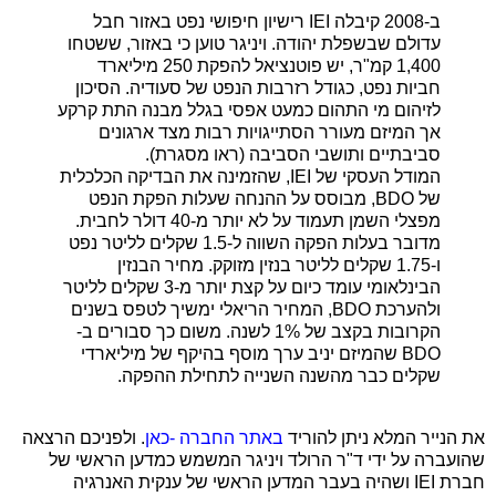
ב-2008 קיבלה IEI רישיון חיפושי נפט באזור חבל
עדולם שבשפלת יהודה. ויניגר טוען כי באזור, ששטחו
1,400 קמ"ר, יש פוטנציאל להפקת 250 מיליארד
חביות נפט, כגודל רזרבות הנפט של סעודיה. הסיכון
לזיהום מי התהום כמעט אפסי בגלל מבנה התת קרקע
אך המיזם מעורר הסתייגויות רבות מצד ארגונים
סביבתיים ותושבי הסביבה (ראו מסגרת).
המודל העסקי של IEI, שהזמינה את הבדיקה הכלכלית
של BDO, מבוסס על ההנחה שעלות הפקת הנפט
מפצלי השמן תעמוד על לא יותר מ-40 דולר לחבית.
מדובר בעלות הפקה השווה ל-1.5 שקלים לליטר נפט
ו-1.75 שקלים לליטר בנזין מזוקק. מחיר הבנזין
הבינלאומי עומד כיום על קצת יותר מ-3 שקלים לליטר
ולהערכת BDO, המחיר הריאלי ימשיך לטפס בשנים
הקרובות בקצב של 1% לשנה. משום כך סבורים ב-
BDO שהמיזם יניב ערך מוסף בהיקף של מיליארדי
שקלים כבר מהשנה השנייה לתחילת ההפקה.
את הנייר המלא ניתן להוריד
באתר החברה -כאן
. ולפניכם הרצאה
שהועברה על ידי ד"ר הרולד ויניגר המשמש כמדען הראשי של
חברת IEI ושהיה בעבר המדען הראשי של ענקית האנרגיה