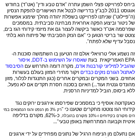
ביחס לפרוייקט פצלי השמן עתרה "אדם טבע ודין" (אט"ד) בחודש
אוגוסט 2011 לבג"ץ בדרישה לבטל את האישורים להפקת הנסיון
(ה"פיילוט") שניתנו לפרוייקט בשפלת יהודה מהלך שימנע אפשרות
של ניטור וביצוע הפקה אחראית מבחינה סביבתית.
במסמכים
שפרסמה אט"ד כאשר ביקשה לעצור גם את מיזמי קידוחי הגז בים,
צוטט שר בריטי הטוען כי "אם הנזק הסביבתי של פיתוח הוא בלתי
נסבל עדיף שלא לפתח".
זה נשמע אולי טרוויאלי אולם זה הטיעון בו השתמשה סוכנות ה-
EPA האמריקאית בעת
שאסרו על השימוש ב-DDT, איסור
שהוביל למיליוני קורבנות אדם
, מקרה דומה התרחש עם
הסיבסוד
לאתנול הגורם נזקים כבדים
ויקור מחירי המזון בעולם בעשרות
אחוזים. בשני המקרים ובמקרים אחרים (כגון התנגדות לכלור, מזון
מהונדס גנטית ועוד...) האיום בסכנה חסרת תקדים אם לא נפעל,
ללא ביסוס, הוביל למדיניות הרסנית.
כאנקדוטה אוסיף כי במסמכים שפירסמו אירגונים ירוקים נגד
קידוחי הגז צוטטו מחקרים שטענו כי "
רק 3% מן הנפט והגז הנמצאים במי
כ-62%, מקורם בדליפה
הים מקורם בקידוחים ו-10% מקורם בהובלה,
איטית וקבועה המתרחשת באופן טבעי"...
אם נתעלם מן הניפוח הרגיל של נתונים מפחידים על ידי ארגונים