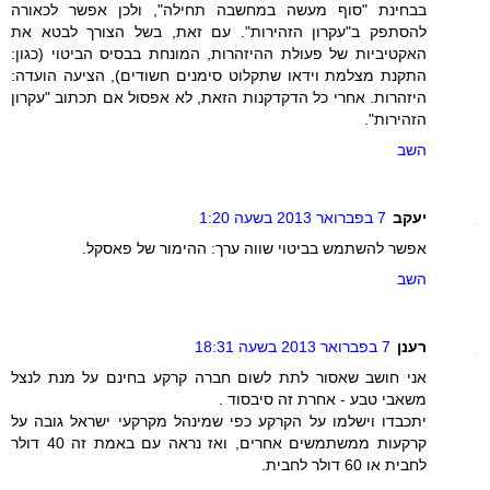
בבחינת "סוף מעשה במחשבה תחילה", ולכן אפשר לכאורה
להסתפק ב"עקרון הזהירות". עם זאת, בשל הצורך לבטא את
האקטיביות של פעולת ההיזהרות, המונחת בבסיס הביטוי (כגון:
התקנת מצלמת וידאו שתקלוט סימנים חשודים), הציעה הועדה:
היזהרות. אחרי כל הדקדקנות הזאת, לא אפסול אם תכתוב "עקרון
הזהירות".
השב
יעקב
7 בפברואר 2013 בשעה 1:20
אפשר להשתמש בביטוי שווה ערך: ההימור של פאסקל.
השב
רענן
7 בפברואר 2013 בשעה 18:31
אני חושב שאסור לתת לשום חברה קרקע בחינם על מנת לנצל
משאבי טבע - אחרת זה סיבסוד .
יתכבדו וישלמו על הקרקע כפי שמינהל מקרקעי ישראל גובה על
קרקעות ממשתמשים אחרים, ואז נראה עם באמת זה 40 דולר
לחבית או 60 דולר לחבית.