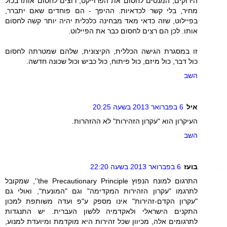
הירוקים, המנסים לחסום את הפרוייקט, רוצים לחסום אותו בכול
מחיר, בלי קשר לכדאיות. ההיפך - הם פוחדים שאם יתברר,
בפיילוט, שזה כדאי מאד מבחינה כלכלית יהיה יותר קשה לחסום
אותו. לכן הם רצים לחסום כבר את הפיילוט.
זו במסגרת הגישה הכללית, הקיצונית, שלהם שמטרתה לחסום
כול דבר, כול מיזם, כול פיתוח, כול כביש וכול שכונה חדשה.
השב
איל
6 בפברואר 2013 בשעה 20:25
העיקרון הוא "עקרון הזהירות" לא ההזהרות.
השב
בועז
6 בפברואר 2013 בשעה 22:20
התרגום למונח הנפוץ the Precautionary Principle’', שמקובל
לתרגמו "עקרון הזהירות המקדימה" וגם "המונעת", ואולי גם
"עקרון הקדם-זהירות" אינו מספק ע"פ ועדה משותפת למכון
התקנים הישראלי ולאקדמיה ללשון העברית. יש התנגדות
לתרגומים אלה, מכיוון שכל זהירות היא מוקדמת ומיועדת למנוע,