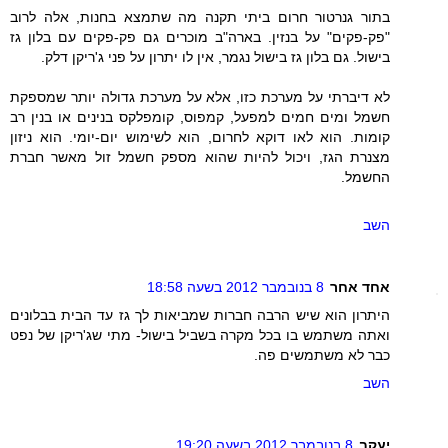
בתור גנרטור חרום ביתי תקנה מה שתמצא בחנות, אלה לרוב
"פק-פקים" על בנזין. בארה"ב מוכרים גם פק-פקים עם בלון גז
בישול. גם בלון גז בישול נגמר, אין לו יתרון על פני ג'ריקן דלק.
לא דיברתי על מערכת כזו, אלא על מערכת גדולה יותר שמספקת
חשמל ומים חמים למפעל, קמפוס, קומפלקס בנינים או בנין רב
קומות. הוא לאו דוקא לחרום, הוא לשימוש יום-יומי. הוא ניזון
מצנרת הגז, ויכול להיות שהוא מספק חשמל זול מאשר חברת
החשמל.
השב
אחד אחר
8 בנובמבר 2012 בשעה 18:58
היתרון הוא שיש הרבה חברות שמביאות לך גז עד הבית בבלונים
ואתה משתמש בו בכל מקרה בשביל בישול- מתי שג'ריקן של נפט
כבר לא משתמשים פה.
השב
יעקב
8 בנובמבר 2012 בשעה 19:20