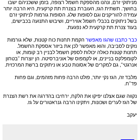
מניתוקי זרם, ונהנו מהספקת חשמל רצופה, בזמן ששכניהם ישבו
בחושך. תשתית הגז, העוברת בצנרת תת קרקעית, היא הרבה יותר
עמידה להוריקנים וגם לסופות שלג. הסופות גורמות לניתוקי זרם
בשל ניתוקים בכבלי חשמל אוויריים, ושיבוש התנועה בכבישים,
בעוד צנרת תת קרקעית לא נפגעת.
כבר כתבנו שהגז מאפשר
הקמת תחנות כוח קטנות, שלא גורמות
נזקים לסביבה, והוא מאפשר לכן את ביזור אספקת החשמל.
תחנות קטנות כאלה יכולות לספק חשמל לבניין רב קומות, או
לקומפלקס בניינים, או לקמפוס של אוניברסיטה. הן יוצרות "בטחון
אנרגטי", גם למקרים של אסונות טבע או ניתוקים ברשת המרכזית.
מלבד זה, הגז נקי יותר, פולט הרבה פחות מזהמים, וגם פחות
פד"ח.
נקווה שגם אצלנו יפיקו את הלקח, ירחיבו בהדרגה את רשת הצנרת
של הגז לערים ושכונות, ויתקינו הרבה גנראטורים על גז.
יעקב