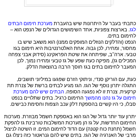
כתבתי בעבר על היתרונות שיש בהעברת
מערכת חימום הבתים
לגז
. בארצות צפוניות, אחד השימושים הגדולים של הנפט הוא –
לחימום בתים.
הנפט (והדלקים הנוזלים המופקים ממנו) הוא משאב שיש בו
מחסור, ומחירו, לכן גבוה. אחת האלטרנטיבות היא חימום בגז
טבעי. ארה"ב, שפיתחה את שיטת הפראקינג (סידוק אבני צפחה
המכילים גז), מפיקה כעת שפע של גז טבעי ומחירו נמוך. לכן
המעבר לחימום בתים בגז חוסך הרבה בהוצאות הדלק.
כעת, עם הוריקן סנדי, וניתוקי הזרם שפגעו במיליוני תושבים,
התגלה יתרון נוסף של הגז. הגז מגיע לבתים ברשת של צנרת תת
קרקעית. צנרת זו לא נפגעה הסופה.
הבתים שיש להם מערכת
חימום על גז נהנו מהמשך
החימום כרגיל. בתים שתלויים בנפט
סבלו, כי היו קשיים בהספקת דלק עכב הצפות וחסימת כבישים.
יתרון עוד יותר גדול של הגז הוא באספקת חשמל מבוזרת. מערכות
החימום החדשות, על גז הן מערכות המשלבות טורבינת גז להפקת
חשמל (תחנת כוח קטנה) עם הדוד לחימום המים. זו השיטה לניצול
מרבי של האנרגיה של הגז. בתים שיש להם גנראטור כזה ניצלו גם