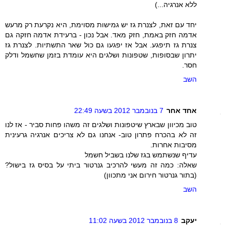
ללא אנרגיה...)
יחד עם זאת, לצנרת גז יש גמישות מסוימת, היא נקרעת רק מרעש
אדמה חזק באמת, חזק מאד. אבל נכון - ברעידת אדמה חזקה גם
צנרת גז תיפגע. אבל אז יפגעו גם כול שאר התשתיות. לצנרת גז
יתרון שבסופות, שטפונות ושלגים היא עומדת בזמן שחשמל ודלק
חסר.
השב
אחד אחר
7 בנובמבר 2012 בשעה 22:49
טוב מכיוון שבארץ שיטפונות ושלגים זה משהו פחות סביר - אז לנו
זה לא בהכרח פתרון טוב- אנחנו גם לא צריכים אנרגיה גרעינית
מסיבות אחרות.
עדיף שנשתמש בגז שלנו בשביל חשמל
שאלה: כמה זה מעשי להרכיב גנרטור ביתי על בסיס גז בישול?
(בתור גנרטור חירום אני מתכוון)
השב
יעקב
8 בנובמבר 2012 בשעה 11:02