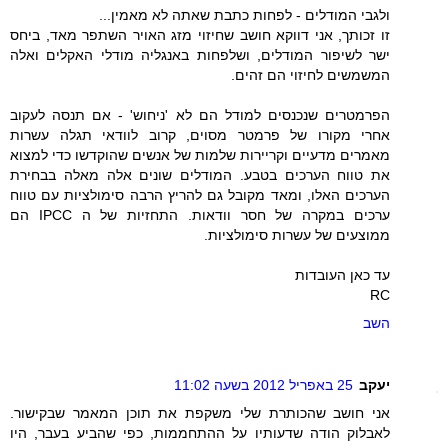
ולגבי המודלים - לפחות כתבת שאתה לא מאמין...
זו זכותך, אני דווקא חושב שחיזוי מזג האויר השתפר מאד, ביחס
ישר לשיפור המודלים, ושלפחות באנגליה מודלי האקלים ואלה
המשמשים לחיזוי הם זהים.
הפרמטרים שנכנסים למודל הם לא 'ניחוש' - אם תנסה לעקוב
אחרי מקורו של פרמטר מסוים, קרוב לוודאי תגלה עשרות
מאמרים מדעיים וקריירות שלמות של אנשים שהוקדשו כדי למצוא
את טווח הערכים בטבע. המודלים שונים אלה מאלה בבחירת
הערכים האלו, ומאד מקובל גם להריץ הרבה סימולציות עם טווח
ערכים במקרה של חסר וודאות. התחזיות של ה IPCC הם
ממוצעים של עשרות סימולציות.
עד כאן העובדות
RC
השב
יעקב
25 באפריל 2012 בשעה 11:02
אני חושב שהכותרת שלי משקפת את תוכן המאמר שבקישור.
לאבלוק הודה שדעותיו על ההתחממות, כפי שהביע בעבר, היו