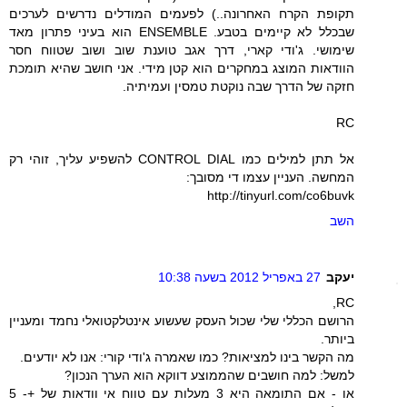
תקופת הקרח האחרונה..) לפעמים המודלים נדרשים לערכים
שבכלל לא קיימים בטבע. ENSEMBLE הוא בעיני פתרון מאד
שימושי. ג'ודי קארי, דרך אגב טוענת שוב ושוב שטווח חסר
הוודאות המוצג במחקרים הוא קטן מידי. אני חושב שהיא תומכת
חזקה של הדרך שבה נוקטת טמסין ועמיתיה.
RC
אל תתן למילים כמו CONTROL DIAL להשפיע עליך, זוהי רק
המחשה. העניין עצמו די מסובך:
http://tinyurl.com/co6buvk
השב
יעקב
27 באפריל 2012 בשעה 10:38
RC,
הרושם הכללי שלי שכול העסק שעשוע אינטלקטואלי נחמד ומעניין
ביותר.
מה הקשר בינו למציאות? כמו שאמרה ג'ודי קורי: אנו לא יודעים.
למשל: למה חושבים שהממוצע דווקא הוא הערך הנכון?
או - אם התומאה היא 3 מעלות עם טווח אי וודאות של +- 5