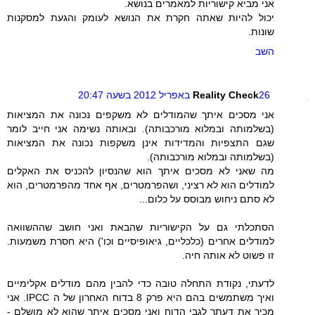
אני מביא קישוריות למאמרים בנושא.
יכול להיות שאתה חקרת את הנושא לעומק והגעת למסקנות
שונות.
השב
26 באפריל 2012 בשעה 20:47
Reality Check
אני מסכים איתך שהמודלים לא משקפים נכונה את המציאות
(בשלמותה ובמלוא מורכבותה). ובאותה נשימה אני חייב לומר
שגם התצפיות והמדידות אינן משקפות נכונה את המציאות
(בשלמותה ובמלוא מורכבותה).
מה שאני לא מסכים איתך הוא שהנסיון להכניס את האקלים
למודלים הוא לא רציני, ושהפרמטרים, אף אחד מהפרמטרים, הוא
לא סתם ניחוש מבוסס על כלום...
הסתכלתי גם על הקישוריות שהבאת ואני חושב שההשוואה
למודלים אחרים (כלכליים, גיאופיסיים וכו') היא חסרת משמעות.
זו פשוט לא אותה חיה.
לדעתי, נקודת התחלה טובה כדי להבין מהם מודלים אקלימיים
ואיך משתמשים בהם היא פרק 8 בדוח האחרון של ה IPCC. אני
מכיר את דעתך לגבי הדוח ואני מסכים איתך שהוא לא מושלם -