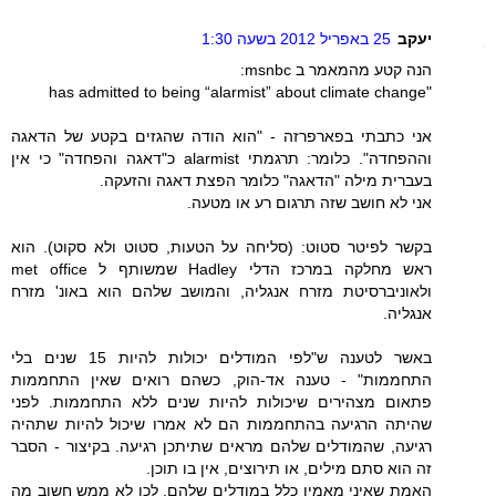
יעקב
25 באפריל 2012 בשעה 1:30
הנה קטע מהמאמר ב msnbc:
"has admitted to being “alarmist” about climate change
אני כתבתי בפארפרזה - "הוא הודה שהגזים בקטע של הדאגה
וההפחדה". כלומר: תרגמתי alarmist כ"דאגה והפחדה" כי אין
בעברית מילה "הדאגה" כלומר הפצת דאגה והזעקה.
אני לא חושב שזה תרגום רע או מטעה.
בקשר לפיטר סטוט: (סליחה על הטעות, סטוט ולא סקוט). הוא
ראש מחלקה במרכז הדלי Hadley שמשותף ל met office
ולאוניברסיטת מזרח אנגליה, והמושב שלהם הוא באונ' מזרח
אנגליה.
באשר לטענה ש"לפי המודלים יכולות להיות 15 שנים בלי
התחממות" - טענה אד-הוק, כשהם רואים שאין התחממות
פתאום מצהירים שיכולות להיות שנים ללא התחממות. לפני
שהיתה הרגיעה בהתחממות הם לא אמרו שיכול להיות שתהיה
רגיעה, שהמודלים שלהם מראים שתיתכן רגיעה. בקיצור - הסבר
זה הוא סתם מילים, או תירוצים, אין בו תוכן.
האמת שאיני מאמין כלל במודלים שלהם, לכן לא ממש חשוב מה