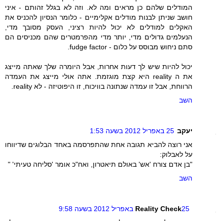
המודלים שלהם כן מראים ומה לא. וזה לא בגלל זהותם - איני
חושב שניתן לבנות מודלים אקלימיים - כלומר הנסיון להכניס את
האקלים למודלים לא יכול להיות רציני, העסק מסובך מדי,
הנעלמים גדולים מדי, יותר מדי מהפרמטרים שהם מכניסים הם
סתם ניחוש מבוסס על כלום - fudge factor.
יכול להיות שיש לך דעות אחרות, אבל היומרה שלך שאתה מייצג
את ה reality היא קצת מוגזמת. אתה אולי מייצג את העמדה
הרווחת, אבל זו עמדה שנתונה בוויכוח, זו היפוטיזה - לא reality.
השב
יעקב
25 באפריל 2012 בשעה 1:53
אני רוצה להביא תגובה אחת שהתפרסמה באחד הבלוגים שדיווחו
על לאבלוק:
"בן אדם צורח 'אש' באולם תיאטרון, ואח"כ אומר 'סליחה טעיתי' "
השב
25 באפריל 2012 בשעה 9:58
Reality Check