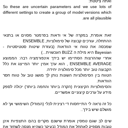
ואתה ציטטת:
So these are uncertain parameters and we use lots of
different settings to create a group of model versions which
are all plausible.
זאת אומרת, במקרה של אי ודאות בפרמטר מסוים או בתנאי
ההתחלה, עורכים קבוצה של סימולציות, ENSEMBLE
שמכסה את טווח אי הוודאות (בעזרת שיטות סטטיסטיות -
Bayesian היא מילת ה BUZZ העכשוית...)
אחרי שההרצות הסתיימו יש בידך אינפורמציה רבה: הממוצע
ENSEMBLE AVERAGE , הוא ערך אמין יותר המייצג את כלל
הקבוצה טוב יותר מכל סימולציה יחידה.
הטווח בין הסימולציות השונות נותן לך מושג טוב על טווח חסר
הוודאות.
והסימולציות הקיצונית (הקרה ביותר והחמה ביותר) יכולה לספק
מידע על ערכים קיצוניים אפשריים.
כל זה נראה לי התייחסות די רצינית לכלי (המודל) השימושי אך לא
מושלם שיש בידך..
שים לב שגם טמסין אומרת שישנם מקרים בהם התצפיות אינן
טובות מספיק לאתחל את המודל (בעיקר כשהיא מנסה לשחזר את