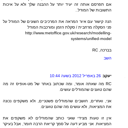
אם תפרסם אותה זה יעיד יותר על ההבנה שלך ולא על איכות
התשובות של המודל..
הנה קישור עם איור המראה את המרכיבים השונים של המודל על
פני הסקלה מרחבית / סקלת הזמן ומורכבות המודל
http://www.metoffice.gov.uk/research/modelling-
systems/unified-model
בברכה, RC
השב
יעקב
26 באפריל 2012 בשעה 10:44
RC מה שאתה אומר, ומה שכתוב באתר של מט-אופיס זה מה
שהם טוענים שהמודלים עושים.
אני, ואחרים, חושבים שהמודלים פשטניים, ולא משקפים נכונה
את המציאות, ולא עושים מה שהם טוענים.
אין זו טעות מצידי שאני כותב שהמודלים לא משקפים את
המציאות. אני מביע דעה על סמך קריאת הרבה חומר, אבל בעיקר