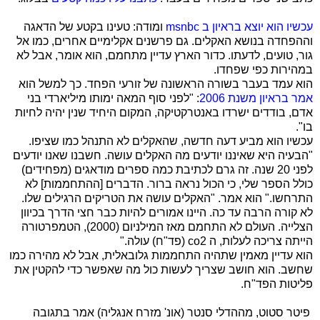
עכשיו הוא יוצא בראיון ב
msnbc
ומודה: טעינו בקטע של הדאגה
וההפחדה בנושא האקלים. גם פרשנים אקלימיים אחרים, כמו אל
גור, טועים, לדעתו. כדור הארץ עדיין מתחמם, הוא אומר, אבל לא
במהירות כפי שפחדו.
הוא עמד בעבר בשורה הראשונה של זורעי הפחד. כך למשל הוא
אמר בראיון משנת 2006
: "לפני סוף המאה ימותו מיליארדי בני
אדם, בודדים ישרדו באנטרקטיקה, המקום היחיד שנין יהיה לחיות
בו".
עכשיו הוא מביע דעה חדשה, שהאקלים לא התנהל כמו שציפו.
"הבעיה היא שאיננו יודעים מה האקלים עושה. חשבנו שאנו יודעים
לפני 20 שנה. זה גרם לכתיבת כמה ספרים מודאגים (מפחידים)
כולל הספר שלי, כי הכול נראה ברור. הדברים [ההתחממות] לא
התרחשו." הוא אמר. "האקלים עושה את הטריקים הרגילים שלו.
לא קורה הרבה עד כה. היינו אמורים להיות כבר חצי הדרך בכיוון
הצלייה. העולם לא התחמם מאז המילניום (2000), הטמפרטורה
הייתה צריכה לעלות, ה
co2
(פד"ח) עולה."
הוא עדיין מאמין שתהיה התחממות גלובאלית, אבל לא מהירה כמו
שחשב. הוא חושב שצריך לעשות כול מה שאפשר כדי להקטין את
פליטות הפד"ח.
פיטר סטוט, מההדלי סנטר (אונ' מזרח אנגליה) אמר בתגובה