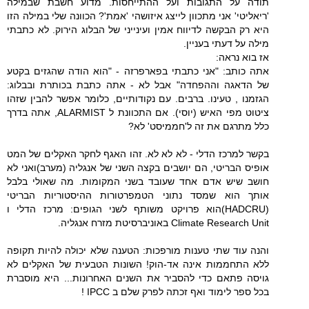
תודה על התגובות ועל ההתייחסות. מדוע חשבת שבמילה
'ריאליטי' אני מתכוון לייצג איזושהי 'אמת'? הכוונה שלי במילה הזו
היא רק הבקשה לדיווח אמין ועינייני של הבלוג הירוק. לא כתבתי
מילה על דעתי בעניין.
אז בוא נראה:
אתה כותב: "אני כתבתי בפארפרזה - "הוא הודה שהגזים בקטע
של הדאגה וההפחדה" אבל לא - אתה כתבת בכותרת ובבלוג:
הגזמנו , טעינו. ברבים. עם נקודותיים, כלומר אפשר להבין שזהו
ציטוט מפי האיש (יוסי). אם התכוונת ל ALARMIST, אתה בדרך
כלל מתרגם את זה ל'חממיסט' לא?
בקשר למרכז הדלי - לא לא לא. זהו האגף לחקר האקלים של המט
אופיס הבריטי, הם יושבים בקצה השני של אנגליה (מערב)ואני לא
חושב שיש אדם אחד שעובד בשני המקומות. מה שאולי בלבל
אותך הוא שמסד נתוני הטמפרטורות ההיסטוריות הבריטי
(HADCRU)הוא פרויקט משותף לשני הגופים: מרכז הדלי ו
Climate Research Unit באוניברסיטת מזרח אנגליה.
והנה עוד שתי טענות מורפכות: הטענה שלא יכולה להיות תקופה
ללא התחממות אינה אד-הוק! השונות הטבעית של האקלים לא
גויסה פתאם כדי להסביר את השנים האחרונות... היא מוסברת
בכל ספר לימוד ואף זכתה לפרק שלם ב IPCC !