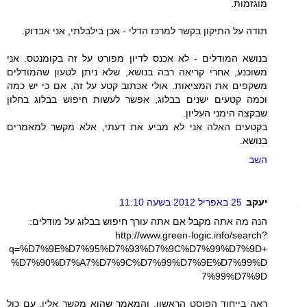
מוגזמות.
תודה על התיקון בקשר למרכז הדלי - אכן בילבלתי, אני אבדוק.
בנושא המודלים - לא אכנס לדיון מפורט על זה בקומנטס. אני
משוכנע, אחרי קריאה רבה בנושא, שלא ניתן לטעון שהמודלים
משקפים את המציאות. אולי אכתוב קטע על זה, אם כי יש כמה
וכמה קטעים ישנים בבלוג, אפשר לעשות חיפוש בבלוג בחלון
שבקצה הימני העליון.
בקטעים האלה אני לא מביע את דעתי, אלא מקשר למאמרים
בנושא.
השב
יעקב
25 באפריל 2012 בשעה 11:10
הנה מה אתה מקבל אם אתה עורך חיפוש בבלוג על מודלים:
http://www.green-logic.info/search?
q=%D7%9E%D7%95%D7%93%D7%9C%D7%99%D7%9D+
%D7%90%D7%A7%D7%9C%D7%99%D7%9E%D7%99%D
7%99%D7%9D
ראה בייחוד הפוסט הראשון, והמאמר שהוא מקשר אליו, עם כול