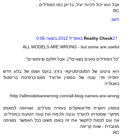
אבל הוא יכול להיות יעיל, בדיוק כמו המודלים...
RC
השב
27 באפריל 2012 בשעה 0:06
Reality Check
ALL MODELS ARE WRONG - but some are useful
"כל המודלים טועים (שגוים?), אבל חלקם שימושיים"
הוא ציטוט של הסטטיסטיקאי ג'ורג' בוקס ושמו של בלוג חדש
יחסית פרי עטה של טמסין אדוורד מאוניברסיטת בריסטול
באנגליה.
http://allmodelsarewrong.com/all-blog-names-are-wrong/
טמסין חוקרת פליאואקלים בעזרת מודלים, ושותפה למאמץ
מחקרי שמטרתו להעריך נכונה ולכמת את טווח הטעות במודלים,
אה וגם לנסות לתקשר את זה באפן פשוט ככל האפשר. משימה
מכובדת - שווה קריאה.
RC