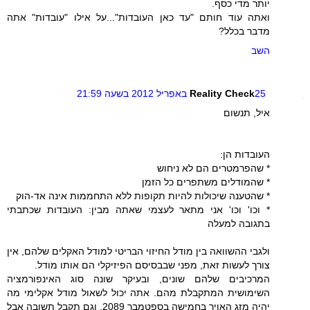
יותר מדי כסף.
ואתה עוד חותם "עד כאן העובדות"...על אילו "עובדות" אתה
מדבר בכלל?
השב
25 באפריל 2012 בשעה 21:59
Reality Check
איל, תנשום
העובדות הן:
* שהפרמטרים הם לא ניחוש
* שהמודלים משתפרים כל הזמן
* שהטענה שיכולות להיות תקופות ללא התחממות אינה אד-הוק
* וכו' וכו' אני מתאר לעצמי שאתה מבין: העובדות שכתבתי
בתגובה למעלה
ולגבי ההשוואה בין מודל החיזוי הבריטי למודל האקלים שלהם, אין
צורך לעשות זאת, מפני שבבסיסם הפיזיקלי הם אותו מודל.
המרכיבים שלהם שונים, ובעיקר שונה סוג האינפורמציה
השימושית המתקבלת מהם. אתה יכול לשאול מודל אקלימי מה
יהיה מזג האויר בחמישה בספטמבר 2089, וגם תקבל תשובה אבל