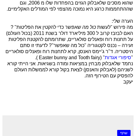
שהוא מסכים שלאבלוק הגזים בהפחדות שלו מ 2006, וגם
שההתחממות כרגע היא נמוכה מהצפוי לפי המודלים האקלימיים.
הערה שלי:
מה פירוש "לעשות
כול מה שאפשר
כדי להקטין את הפליטות" ?
האם לבזבז קרוב ל 300 מיליארד דולר בשנת 2011 (בכול העולם)
על תחנות רוח ופאנלים סולאריים, שתרומתם להקטנת הפליטות
זעירה – נכנס לקטגוריה "כול מה שאפשר"? לדעתי זו סתם
היסטריה. ד"ר ג'יימס האנסן, קרא לתחנות רוח ופאנלים סולאריים
"
סיפורי אגדות
" (
Easter bunny and Tooth fairy
).
נחמד שלאבלוק מבחין במציאות ומודה בשגיאות. אני הייתי קורא
לשניהם (לאבלוק והאנסן) לצאת בקול קורא לממשלות העולם
להפסיק עם הטירוף הזה.
יעקב
שתף