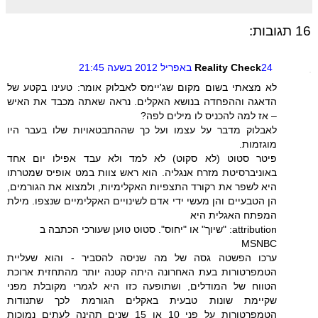
16 תגובות:
24 באפריל 2012 בשעה 21:45
Reality Check
לא מצאתי בשום מקום שג'יימס לאבלוק אומר: טעינו בקטע של
הדאגה וההפחדה בנושא האקלים. נראה שאתה מכבד את האיש
– אז למה להכניס לו מילים לפה?
לאבלוק מדבר על עצמו ועל כך שההתבטאויות שלו בעבר היו
מוגזמות.
פיטר סטוט (לא סקוט) לא למד ולא עבד אפילו יום אחד
באוניברסיטת מזרח אנגליה. הוא ראש צוות במט אופיס שמטרתו
היא לשפר את רקורד התצפיות האקלימיות, ולמצוא את הגורמים,
הן הטבעיים והן מעשי ידי אדם לשינויים האקלימיים שנצפו. מילת
המפתח האגלית היא
attribution: "שיוך" או "יחוס". סטוט טוען שעורכי הכתבה ב
MSNBC
ערכו הפשטה גסה של מה שניסה להסביר - והוא שעליית
הטמפרטורות בעת האחרונה היתה קטנה יותר מהתחזית ארוכת
הטווח של המודלים, ושתופעה כזו היא לגמרי מקובלת מפני
שקיימת שונות טבעית באקלים הגורמת לכך שתנודות
הטמפרטורות על פני 10 או 15 שנים תהינה לעתים נמוכות