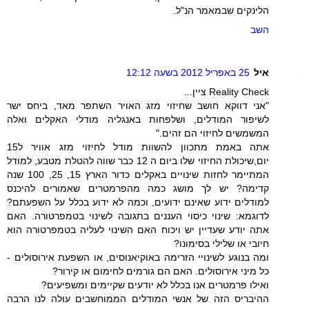
הלינקים שבמאמר הנ"ל.
השב
איל
25 באפריל 2012 בשעה 12:12
Reality Check ציין...
"אני דווקא חושב שחיזוי מזג האויר השתפר מאד, ביחס ישר
לשיפור המודלים, ושלפחות באנגליה מודלי האקלים ואלה
המשמשים לחיזוי הם זהים."
אתה באמת מתכוון להשוות מודל לחיזוי מזג אוויר ל15
יום,שיכולת החיזוי שלו ביום ה 12 כבר שווה להטלת מטבע, למודל
המתיימר לחזות שינויים באקלים כדור הארץ 15, 25, 100 שנה
קדימה? יש לך מושג כמה מהפרמטרים שאמורים להיכנס
למודלים ידוע שאינם ידועים, וכמה לא ידוע בכלל על השפעתם?
לדוגמא: שינוי כיסוי העננים בתגובה לשינוי בטמפרטורה. האם
אתה יודע שעדיין יש ויכוח האם השינוי לעליה בטמפרטורה הוא
חיובי או שלילי בסימונו?
ומה בנוגע לשינויי הזרימה באוקיאנוסים, או השפעת אירוסולים -
כל מיני אירוסולים. האם הם גורמים לחימום או קירור?
ואילו פרמטרים אנו בכלל לא יודעים שקיימים ומשפיעים?
ההיבריס הזה של אנשי המודלים הממוחשבים עולה לנו הרבה