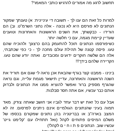
תחשוב לרגע מה אמורים להרגיש כותבי המאמר?
למרות כל זאת הם ענו לך - תשובה די עיניינית: א) טענתך שמקור
הנתונים לא פורסם היא לא נכונה - אלה נתוני השרמ"ט. וב) הם
הורידו - כבקשתך, את השנים הראשונות והאחרונות וטוענים
שעדיין קיימת מגמה, עם כי חלשה יותר.
כשיפורסמו הנתונים תוכל להתעמק בהם כרצונך ולהוכיח שהם
טעו. פיסה קטנה של תהילת עולם מחכה לך - כי כפי שכתבתי,
אלה הם שלשה חוקרים ידועים ומכובדים. ואתה יודע שהם טעו.
הקריירה שלהם בידך!!!
בינינו - ממבט קצר בגרף שהבאת אכן נראה לי שגם אם תוריד את
השנה הראשונה והאחרונה, עדיין תישאר מגמת עלייה, וגם נראה
שהגרף מספיק ברור ואפשר להוציא ממנו את הנתונים ולבדוק
אותם כבר עכשיו, אם אתה חסר סבלנות.
אבל עם כל זאת יש דבר עחד לגביו אני חושב שאתה צודק. מאד
תמוה בעיני שהנתונים הגולמיים אינם ניתנים לפרסום. זה לא
המצב בארה"ב או בבריטניה בהן נתונים שמקורם בכספו של
משלם המיסים פתוחים לקהל (ואל תתחילו עם 'קלימט גייט'
עכשיו שוב. הנתונים פ ת ו ח י ם לקהל!)