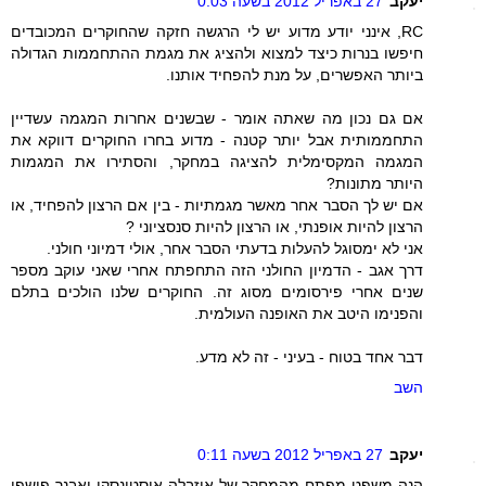
יעקב
27 באפריל 2012 בשעה 0:03
RC, אינני יודע מדוע יש לי הרגשה חזקה שהחוקרים המכובדים
חיפשו בנרות כיצד למצוא ולהציג את מגמת ההתחממות הגדולה
ביותר האפשרים, על מנת להפחיד אותנו.
אם גם נכון מה שאתה אומר - שבשנים אחרות המגמה עשדיין
התחממותית אבל יותר קטנה - מדוע בחרו החוקרים דווקא את
המגמה המקסימלית להציגה במחקר, והסתירו את המגמות
היותר מתונות?
אם יש לך הסבר אחר מאשר מגמתיות - בין אם הרצון להפחיד, או
הרצון להיות אופנתי, או הרצון להיות סנסציוני ?
אני לא ימסוגל להעלות בדעתי הסבר אחר, אולי דמיוני חולני.
דרך אגב - הדמיון החולני הזה התחפתח אחרי שאני עוקב מספר
שנים אחרי פירסומים מסוג זה. החוקרים שלנו הולכים בתלם
והפנימו היטב את האופנה העולמית.
דבר אחד בטוח - בעיני - זה לא מדע.
השב
יעקב
27 באפריל 2012 בשעה 0:11
הנה משפט מפתח מהמחקר של איזבלה אוסטינסקי ואבנר פושפן