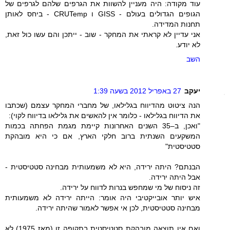
עוד מקודה: היה מעניין להשוות את הגרפים שלהם לגרפים של
הגופים הגדולים בעולם - GISS ו CRUTemp - ביחס לאותן
תחנות המדידה.
אני עדיין לא קראתי את המחקר - שוב - ייתכן והם עשו כול זאת,
לא יודע.
השב
יעקב
27 באפריל 2012 בשעה 1:39
הנה ציטוט מהדיווח בגלילאו, של מחברי המחקר עצמם (שכתבו
את הדיווח בגלילאו - כלומר אין להאשים את גלילאו בדיווח לקוי):
"ואכן, ב–35 השנים האחרונות קיימת מגמת הפחתה בכמות
המשקעים השנתית ברוב חלקי הארץ, אם כי היא מובהקת
סטטיסטית"
הבנתם? היתה ירידה, היא לא משמעותית מבחינה סטטיסטית -
אבל היתה ירידה.
זה ניסוח של מי שמחפש בנרות לדווח על ירידה.
איש יותר אובייקטיבי היה אומר: הייתה ירידה לא משמעותית
מבחינה סטטיסטית, לכן אי אפשר לאמור שהיתה ירידה.
ואם אין תוצאה מובהקת סטטיסטית בתקופה זו (מאז 1975) לא