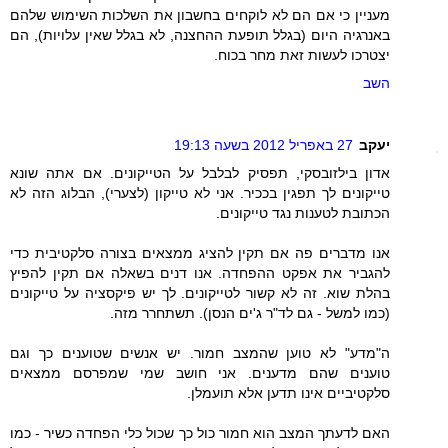
מעניין כי אם הם לא לוקחים בחשבון את השלכות השימוש שלהם
באנרגיה היום (בגלל תופעת ההחצנה, לא בגלל שאין עלויות), הם
יצטרכו לעשות זאת מחר בכוח.
השב
יעקב
27 באפריל 2012 בשעה 19:13
אדון בילזובסקי, תפסיק לבלבל על הטייקונים. אם אתה שונא
טייקונים לך תפגין בככיר. אני לא טייקון (לצערי), הבלוג הזה לא
הכתובת לטענות נגד טייקונים.
אנו מדברים פה אם תקין להציג ממצאים בצורה סלקטיבית כדי
להגביר את אפקט ההפחדה. אנו דנים בשאלה אם תקין להפיץ
בהלת שוא. זה לא קשור לטייקונים. לך יש פיקסציה על טייקונים
(כמו למשל - גם לד"ר ג'ים הנסן). תשתחרר מזה.
ה"מדע" לא טוען שהמצב חמור. יש אנשים שטוענים כך וגם
טוענים שהם מדענים. אני חושב שמי שמפרסם ממצאים
סלקטיביים אינו תדען אלא תועמלן.
האם לדעתך המצב הוא חמור כול כך שכול כלי הפחדה כשיר - כמו