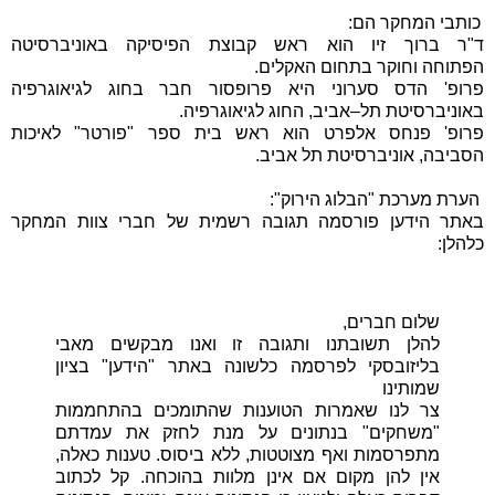
כותבי המחקר הם:
ד"ר ברוך זיו הוא ראש קבוצת הפיסיקה באוניברסיטה
הפתוחה
וחוקר בתחום האקלים.
פרופ' הדס סערוני היא פרופסור חבר בחוג לגיאוגרפיה
באוניברסיטת
תל–אביב, החוג לגיאוגרפיה.
פרופ' פנחס אלפרט הוא ראש בית ספר "פורטר" לאיכות
הסביבה,
אוניברסיטת תל אביב.
הערת מערכת "הבלוג הירוק":
באתר הידען פורסמה תגובה רשמית של חברי צוות המחקר
כלהלן:
שלום חברים,
להלן תשובתנו ותגובה זו ואנו מבקשים מאבי
בליזובסקי לפרסמה כלשונה באתר "הידען" בציון
שמותינו
צר לנו שאמרות הטוענות שהתומכים בהתחממות
"משחקים" בנתונים על מנת לחזק את עמדתם
מתפרסמות ואף מצוטטות, ללא ביסוס. טענות כאלה,
אין להן מקום אם אינן מלוות בהוכחה. קל לכתוב