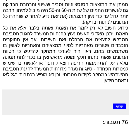
ממתן את התוצאות הסנסציוניות וסביר ששינוי והרחבת הבדיקה
גם לעשורים החמים של שנות ה-60 וה-50 היה מוביל למיתון הרבה
יותר גדול עד כדי איון התוצאות (את זאת נדע לאחר שישוחררו כל
הנתונים לניתוח ובדיקה).
כידוע חשוב לא רק לומר את האמת ואותה בלבד אלא את
כל
האמת. יתכן מאד כי האשם נעוץ בהנחיות המשרד להגנת הסביבה
המבקש להעצים את הבהלה ואת חשיבותו אך אין החוקרים
הנכבדים פטורים מאחריות לסיוג ממצאיהם והאחריות לאופן בו
משתמשים בהם. ראוי היה לעורכי המחקר להדגיש כי הטווח
הנתונים שאותו ניתחו חלקי ומוטה מראש ואין בו בכדי לתת תמונה
מלאה על "התחממות חריפה ויוצאת דופן" או לעשות בו שימוש
למטרות הפחדה - סיוג זה נעדר מדו"חות המשרד להגנת הסביבה
המשתמש במחקר לקידום מטרותיו וכן לא מופיע בכתבות בגלילאו
ובאתר הידען.
שתף
76 תגובות: