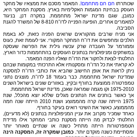
שכותרתו
חם חם מתחמם!
. המאמר מסכם את ממצאיו של מחקר
העוסק בבחינת המגמות האקלימיות בארץ. מסקנת המחקר היא,
כמובן, שגם מדינת ישראל מתחממת. במקרה דנן, בניגוד
למאמרים אחרים, הופיעה הפנייה לדו"ח 8-810 של המשרד להגנת
הסביבה.
אני מניח שרבים מהקוראים שרואים הפניה כזאת, לא באמת
הולכים ומחפשים את דו"ח המחקר המקורי. אני לעומת זאת, כעוס
וממורמר על העובדה שרק עכשיו גילית את הפרשה שעסקה
במשחקים ומניפולציות בנתונים העוסקים בהתחממות כדור הארץ,
החלטתי לצאת ולחקור את הדו"ח שאליו הפנה המאמר.
לא קראתי את כל הדו"ח ומסקנותיו אלא התרכזתי במקומות שבהם
ניתן לראות את אופן החישוב שהביא את כותבי הדו"ח למסקנה
שמדינת ישראל מתחממת. כבר בעמוד 18 לדו"ח, מוצגים נתוני
טמפרטורה ממוצעת בחורף ובקיץ, באזורים שונים בישראל השנים
1975-2010 וקו מגמה שמראה שאכן, מדינת ישראל מתחממת.
אך כאשר בוחנים את הנתונים מגלים שללא יוצא מהכלל, שנת
1975 הייתה שנה קרה מהממוצע ושנת 2010 הייתה שנה חמה
מהממוצע, כאשר את השינוי רואים בעיקר בחורף.
כאחד שמכיר מקרוב את עניין המניפולציות בנתונים (לא מדעיים),
החלטתי לבדוק מה הייתה מסקנת כותבי המחקר אילו מדידת
הטמפרטורות הייתה מתחיל כשנה או שנתיים מאוחר יותר
ומסתיימת כשנה מוקדם יותר.
כמובן שמקרה זה, המסקנה הינה