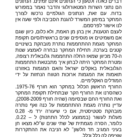
דברים כאלה ולטעון כי הנתונים אינם זמינים. הנתונים
הם נתוני השרות המטאורולוגי והדבר נאמר במפורש
בדוח. עם זאת, הנתונים הגולמיים נרכשו לצורך
המחקר במימון המשרד להגנת הסביבה ולפי שעה אין
לנו אישור לפרסמם.
לעצם הטענות, אין בהן מן האמת, ולא כלום, כיוון שגם
אם משמיטים או מוסיפים שנים בראשית/סיום תקופת
המחקר מגמת ההתחממות נותרת מובהקת בשינויים
קטנים בערכה. תחילת המחקר נבחרה לאמצע שנות
ה-70 מכיוון שמאז החלה התחממות גלובאלית רצופה,
ומטרת המחקר היתה לבחון איך מתבטאת התחממות
הגלובאלית באקלים ישראל והאם המגמות באזורנו
תואמות את המגמות ארוכות הטווח הנחזות על ידי
המודלים האקלימיים.
החורף הראשון הכלול במחקר הוא חורף 1975-76.
כשהסרנו את החורף הקר שבתחילת תקופת המחקר
ואת החורף החם שבסיומה (שהיה חורף 2008-2009),
עדיין נותרה מגמת ההתחממות על כנה ואף נותרה
מובהקת סטטיסטית, אם כי שיעורה ירד מ- 0.28
מעלות לעשור (בממוצע לכלל התחנות) ל – 0.22,
כלומר, הסרה מגמתית של שתי שנים ש"לא מצאו חן
בעיני המגיב חד הלשון" לא הניבה את ההתקררות
שציפה לה כלל וכלל.