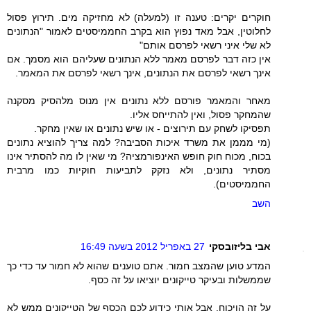
חוקרים יקרים: טענה זו (למעלה) לא מחזיקה מים. תירוץ פסול
לחלוטין, אבל מאד נפוץ הוא בקרב החממיסטים לאמור "הנתונים
לא שלי איני רשאי לפרסם אותם"
אין כזה דבר לפרסם מאמר ללא הנתונים שעליהם הוא מסמך. אם
אינך רשאי לפרסם את הנתונים, אינך רשאי לפרסם את המאמר.
מאחר והמאמר פורסם ללא נתונים אין מנוס מלהסיק מסקנה
שהמחקר פסול, ואין להתייחס אליו.
תפסיקו לשחק עם תירוצים - או שיש נתונים או שאין מחקר.
(מי מממן את משרד איכות הסביבה? למה צריך להוציא נתונים
בכוח, מכוח חוק חופש האינפורמציה? מי שאין לו מה להסתיר אינו
מסתיר נתונים, ולא נזקק לתביעות חוקיות כמו מרבית
החממיסטים).
השב
אבי בליזובסקי
27 באפריל 2012 בשעה 16:49
המדע טוען שהמצב חמור. אתם טוענים שהוא לא חמור עד כדי כך
שממשלות ובעיקר טייקונים יוציאו על זה כסף.
על זה הויכוח. אבל אותי כידוע לכם הכסף של הטייקונים ממש לא