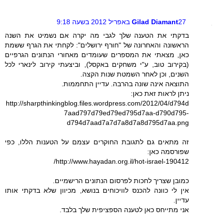
27 באפריל 2012 בשעה 9:18
Gilad Diamant
בדקתי את הטענה שלך לגבי מה יקרה אם נשמיט את השנה
הראשונה והאחרונה של "חורף ירושלים": לקחתי את הגרף ששמת
כאן, מצאתי את המספרים שעומדים מאחורי הנתונים הגרפיים
(בקירוב טוב, ע"י משחקים באקסל), וביצעתי קירוב לינארי לכל
השנים, וכן לאחר השמטת שנות הקצה.
התוצאה אינה שונה בהרבה. עדיין התחממות.
ניתן לראות זאת כאן:
http://sharpthinkingblog.files.wordpress.com/2012/04/d794d
7aad797d79ed79ed795d7aa-d790d795-
d794d7aad7a7d7a8d7a8d795d7aa.png
זה מתאים גם לתגובת החוקרים עצמם על הטענות הללו, כפי
שפורסמה כאן:
http://www.hayadan.org.il/hot-israel-190412/
כמובן שצריך לחכות לפרסום הנתונים הרישמיים.
אין לי כוונה להכנס לוויכוחים בנושא, מכיוון שלא בדקתי אותו
עדיין.
אני מתייחס כאן לטענה הספציפית שלך בלבד.