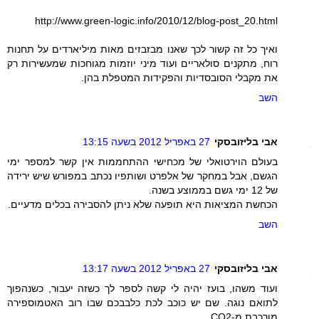
http://www.green-logic.info/2010/12/blog-post_20.html
ואיך כל זה קשור לכך שאנו מבזבזים מאות מיליארדים על תחנות
רוח, מתקנים סולאריים ועוד מיני יוזמות מגוחכות שמעשירות רק
את מקבלי הסובסדיות והפקידות המטפלת בהן.
השב
אבי בליזובסקי
27 באפריל 2012 בשעה 13:15
בעולם הוירטואלי של מכחישי ההתחממות אין קשר למספר ימי
הגשם, אבל במחקר של אלפרט ושותפיו נכתב במפורש שיש ירידה
של 12 ימי גשם בממוצע בשנה.
הכחשת המציאות היא תופעה שלא ניתן להסבירה בכלים מדעיים.
השב
אבי בליזובסקי
27 באפריל 2012 בשעה 13:17
ועוד משהו, בועז יהיה לי קשה לספר לך כשזה יעבור, כשנהפוך
לתואם נוגה. שם יש כוכב לכת כלבבכם שבו רוב האטמוספירה
מורכבת מ-CO2.