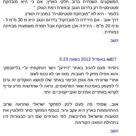
המשקעים השנתית ברוב חלקי הארץ, אם כי היא מובהקת
סטטיסטית רק בדרום הנגב ובמזרח רמת הגולן. "
כלומר - היא לא "מובהקת סטטיסטית" במרבית הארץ.
דרך אגב - אם הירידה ה"מובהקת" בדרום הנגב היא מ 30 מ"מ ל -
נניח 20 מ"מ - הירידה אכן מובהקת אבל חסרת משמעות מבחינה
כמותית.
השב
27 באפריל 2012 בשעה 5:23
nil
ניסיתי פעם להגיב באתר "הידען" וישר הותקפתי ע"י בליזובסקי
והוא אפילו מחק לי תגובות, מאז אני לא נכנס לשם.
אחרי שראיתי את אופן הכיסוי באתר שלו לנושא האקלים זה גרם
לי לפקפק באמינות שאר הפרסומים, נראה לי שחדשות מדע עדיף
לקרוא באתרים אמינים ואובייקטיביים יותר.
אגב, שמתי פה פעם לינק למחקר ישראלי שהראה שרוב
ההתחממות בארץ היא עקב עיור, בנוסף המחקר סתר לחלוטין את
הטענות שישראל מתייבשת, לפי הגרפים שם רוב הבצורות היו
בתחילת המאה הקודמת.
השב