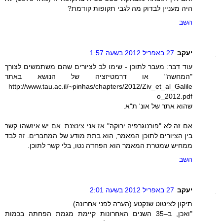
היה מעניין לבדוק מה לגבי תקופות קודמת?
השב
יעקב
27 באפריל 2012 בשעה 1:57
עוד דבר: מעבר לתוכן - שימו לב לציורים שהם משתמשים לצורך
"המחשה" או דרמטיזציה של הנושא באתר
http://www.tau.ac.il/~pinhas/chapters/2012/Ziv_et_al_Galile
o_2012.pdf
שהוא אתר של אונ' ת"א.
אם זה לא "פורנוגרפיה ירוקה" אז אני צינצנת. אם יש איזשהו קשר
בין הציורים לתוכן המאמר, הוא בתת מודע של המחברים. זה לבד
ממחיש שמטרת המאמר הוא הפחדה נטו, בלי קשר לתוכן.
השב
יעקב
27 באפריל 2012 בשעה 2:01
תיקון לציטוט שנקטע (הערה לפני אחרונה)
"ואכן, ב–35 השנים האחרונות קיימת מגמת הפחתה בכמות