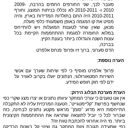
מעבר לכך, שני החורפים החמים בהרבה, 2009-
2010 ו- 2010-2011 לא נכללו בניתוח המוצג, וחורף
2010-2011 היה החם בתולדות המדידות בארץ, והיה
מסיט את קו המגמה באופן משמעותי כלפי מעלה.
מכאן, שאין שחר לטענות המועלות ויש להתייחס
במלוא החומרה למגמת ההתחממות הקיימת בכל
עונות השנה והגדולה ביותר בעונת הקיץ.
בברכה,
הדס סערוני, ברוך זיו ופרופ' פנחס אלפרט
הערה נוספת:
פרופ' אלפרט מוסיף כי לפי שיחות שערך עם אנשי
השירות המטאורולוגי, הנתונים יועלו בקרוב לאוויר על
ידם לפי חוק חופש המידע.
הערת מערכת הבלוג הירוק:
אין אנו טוענים כי עורכי המחקר עיוותו נתונים או יצרו מצג שקרי כפי
שנחשף בפרשת "קליימטגייט", הטענה המרכזית עליה לא התקבלה
התייחסות היא מדוע "סומן" מראש מקטע נתונים לבחינה, כזה
שברור לכל כי יוביל לתוצאה שתראה את ההתחממות הקיצונית
ביותר. מי היה אחראי להכתבת טווח זה?
כפי שמעידה תגובת צוות המחקר גם שינוי קל בשנות הבדיקה