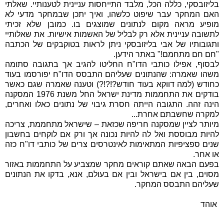
בליזובסקי, כללה הכל, מלבד התייחסות עניינית לטענותיי. שאלתי
האם המחקר עבר שיפוט כלשהו, ואיך יתכן שבמחקר מדעי לא
מופיע מראה מקום לנתונים שמוצגים בו. כמובן שלא זכיתי
לתשובה עניינית אלא רק לבליל של האשמות אישיות. את שאלותיי
ותגובותיו של אבי בליזובסקי ניתן לראות בטוקבקים של הכתבה
"חם חם מתחמם!" באתר הידען.
לבסוף, אפילו כותבי הדו"ח החליטו להגיב אך בתגובה סתומה
משהו שאמרה: שהנתונים שעליהם התבסס הדו"ח יפורסמו בעוד
כחודש (למה דווקא בעוד חודש?!?!?) וטענה שאמרה שגם כאשר
בודקים את התחממות מדינת ישראל החל משנת 1976 המסקנה
הינה זהה. התגובה הייתה חסרת גיבוי של נתונים כאלו ואחרים,
למקרה שחשבתם אחרת...
מיותר לציין שמסקנה חריפה שכזאת – שישראל מתחממת, צריכה
להיות מבוססת ואל לה להיות נכונה אך ורק אם לוקחים בחשבון
שנים ספציפיות המתאימות לאינטרסים צרים של כותבי דו"ח כזה
או אחר.
בפעם הבאה שאתם קוראים מחקר שמצביע על התחממות באזור
מסוים, בין אם בישראל ובין אם בעולם, אנא, בדקו את הנתונים
שעליהם התבסס המחקר.
אוהד