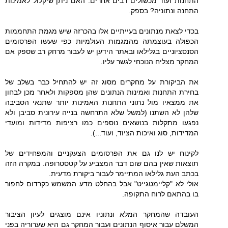
התחנות ועוד מכשולים רבים אחרים. האם ניתן שיקלול לאמינות
התחנה ונתוניה? בספק.
בכדי לצאת מנתונים בעייתיים אלו בהכרזה שיש מגמת התחממות
הכפולה בעוצמתה מהמגמות העולמיות כפי שעשו הפרסומים
הסנסציוניים בגלילאו ובאתר הידען יש לעבור מרחק רב שספק אם
המחקר מצליח הנוכחי לגשר עליו.
את הביקורת על מחקרים מסוג זה יש להתחיל כבר בשלב של
בחירת התחנות ואמינות הנתונים שהן מספקות ולאחר מכן לבחון
את ממצאיו מול נתוני התחנות האמינות יותר שתנאי הסביבה
שלהן לא השתנו (למשל שלא התרחשה בנייה עירונית סביבן ולא
נפגעו מתקלות בנושאים נוספים כמו רציפות מדידות ומועדי
המדידות, סוג ואיכות הציוד, ועוד...).
לקינוח יש לנו גם את הפרסומים הצעקניים והמפחידים של
תוצאות שאין בהם שום דבר המצביע על קטסטרופה. במקרה הזה
בכתב העת גלילאו המתיימר לעבור ביקורת מדעית.
אולי לא "קליימטגייט" אבל בהחלט מדע המשמש כקרדום לחפור
בו בהתאם לרוח התקופה.
העובדה שהמחקר המלא ונתוניו אינם מוצגים לעיון הציבור
המשלם עבור איסוף הנתונים ועבור המחקר גם היא שערוריה בפני