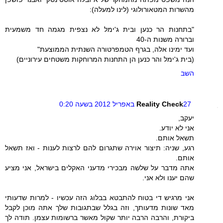
מהשרות המטאורולוגי (לינו למעלה):
"בתחנות הר כנען ובית ג'ימל לא נצפית מגמה חד משמעית
וברורה משנות ה-40
ועד ימינו אלה, בגרף הטמפרטורה השנתית הממוצעת"
(בית ג'ימל והר כנען הן התחנות המרוחקות משטחים עירוניים)
השב
27 באפריל 2012 בשעה 0:20
Reality Check
יעקב,
אני לא יודע.
תשאל אותם.
רגע, שניה: תיצור אוירה שתגרום להם לרצות לענות - ואז תשאל
אותם.
אתה מדבר על שלשה מבכירי מדעני האקלים בישראל, אני מציע
שהם יענו ולא אני.
אני מרגיש די בטוח להתבטא בבלוג הזה עכשיו - למרות שדעותי
מאד שונות מדעותך, וזה בגלל שבתגובות שלך אתה מוכן לקבל
ביקורת, והרבה הרבה יותר שקול מאשר ברשומות עצמן. תודה לך