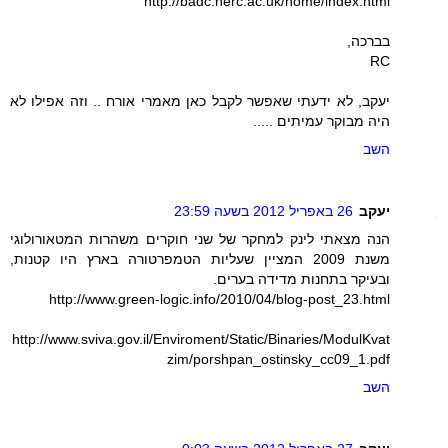
http://badc.nerc.ac.uk/home/index.html
בברכה,
RC
יעקב, לא ידעתי שאפשר לקבל כאן מאמרי אורח .. וזה אפילו לא
היה מבוקר עמיתים .....
השב
יעקב
26 באפריל 2012 בשעה 23:59
הנה מצאתי לינק למחקר של שני חוקרים משהרות המטאורולוגי
משנת 2009 המציין שעליות הטמפרטורה בארץ היו קטנות,
ובעיקר בתחנות מדידה בערים.
http://www.green-logic.info/2010/04/blog-post_23.html
http://www.sviva.gov.il/Enviroment/Static/Binaries/ModulKvat
zim/porshpan_ostinsky_cc09_1.pdf
השב