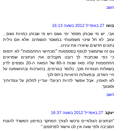
השב
בועז
27 באפריל 2012 בשעה 16:13
אבי, יש מי שבוחן מספר ימי גשם ויש מי שבוחן כמויות גשם...
עזוב. לא חל שינוי משמעותי במשטר הגשמים. אלא אם גילית
נתונים חדשים שיאירו את עינינו.
גם זה שתמשיך לנופף בססמאות ״מכחישי התחממות״ לא יתפוס
כי כפי שכתבתי לך רובנו מקבלים את הנתונים שמראים
התחממות קלה מאז שנות ה-80 של המאה ה-20 ומנסים לדון
בשאלות הנגזרות מכך, כלומר בגורמים, בהערכות ובההשפעה על
חיי האדם, ובפעולות הראויות ביחס לכך.
לא תאמין, אבל אפשר להיות רציונלי ועדיין לחלוק על עמדותיך
וסגנונך.
השב
יעקב
27 באפריל 2012 בשעה 16:37
"הנתונים הגולמיים נרכשו לצורך המחקר במימון המשרד להגנת
הסביבה ולפי שעה אין לנו אישור לפרסמם."