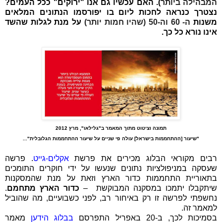
המבהילה ביותר
)
. האם עכשיו גם אנו "ירוקים" ככל העמים?
נצטרך כנראה לחכות ליום בו יפורסמו הנתונים המלאים
משנות
ה- 60 וה-50 (שהיו חמות יותר)
ע
ל מנת לגלות שהשד
אינו נורא כל כך.
תמונה וציטוט מתוך המאמר ב"גלילאו", מרץ 2012
"שיעור [ההתחממות בישראל] עולה פי שניים על שיעור ההתחממות הגלובלית"...
רבים מקוראי הבלוג מכירים את פרשת
אקלים-גייט
. פרשה
שעסקה במניפולציות נתונים שנעשו על ידי חוקרים התומכים
בתאוריית התחממות כדור הארץ וזאת על מנת שהמסקנות
שיתקבלו יתמכו במסקנה המבוקשת –
כדור הארץ מתחמם
.
נחשפתי לפרשה זו רק באיחור רב, לפני כשבועיים, מה שהוביל
למאמר זה.
בסמיכות לכך, ב-20 באפריל התפרסם
בבלוג
הידען
מאמר