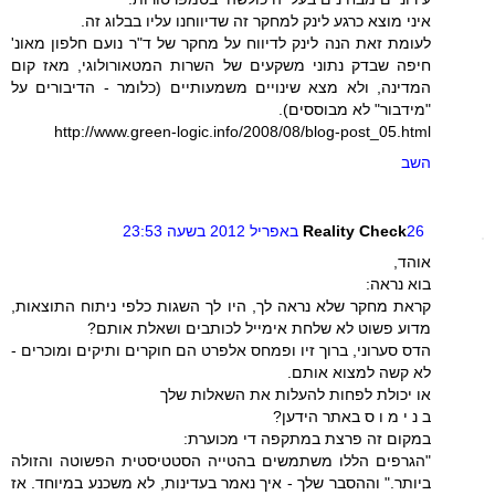
איני מוצא כרגע לינק למחקר זה שדיווחנו עליו בבלוג זה.
לעומת זאת הנה לינק לדיווח על מחקר של ד"ר נועם חלפון מאונ'
חיפה שבדק נתוני משקעים של השרות המטאורולוגי, מאז קום
המדינה, ולא מצא שינויים משמעותיים (כלומר - הדיבורים על
"מידבור" לא מבוססים).
http://www.green-logic.info/2008/08/blog-post_05.html
השב
26 באפריל 2012 בשעה 23:53
Reality Check
אוהד,
בוא נראה:
קראת מחקר שלא נראה לך, היו לך השגות כלפי ניתוח התוצאות,
מדוע פשוט לא שלחת אימייל לכותבים ושאלת אותם?
הדס סערוני, ברוך זיו ופמחס אלפרט הם חוקרים ותיקים ומוכרים -
לא קשה למצוא אותם.
או יכולת לפחות להעלות את השאלות שלך
ב נ י מ ו ס באתר הידען?
במקום זה פרצת במתקפה די מכוערת:
"הגרפים הללו משתמשים בהטייה הסטטיסטית הפשוטה והזולה
ביותר." וההסבר שלך - איך נאמר בעדינות, לא משכנע במיוחד. אז