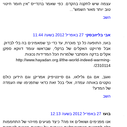
עצמה שיש לתקנה בהקדם. כפי שאמר ברנדייס "אין חומר חיטוי
טוב יותר מאור השמש"...
השב
אבי בליזובסקי
27 באפריל 2012 בשעה 11:44
בועז, התופעה כל כך מוכרת, עד כדי כך שמאמינים בה בלי לבדוק.
אבל פרויקט האקלים של ברקלי, שבראשו עומד דווקא ספקן
אקלים בדקה והסתבר שלמרות הכל המדידות נכונות.
http://www.hayadan.org.il/the-world-indeed-warming-
2310114/
ואגב, אם גם גלילאו, גם סיינטיפיק אמריקן וגם הידען כולם
נוקטים באותה עמדה, אולי בכל זאת כדאי שתפנימו שזו העמדה
של המדע?
השב
בועז
27 באפריל 2012 בשעה 12:13
אנו מפנימים ושואלים אז מה? כיצד מגיעים מזיהוי של התחממות