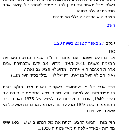
כאלה מכל מאמר וכל נסיון להגיע איתך להסדר על קישור אחד
מכל כתבה עלה בתוהו.
הצפה היא הפרה של כללי האינטנרט.
השב
יעקב
27 באפריל 2012 בשעה 1:20
RC
אני בהחלט אשמח אם מחברי הדו"ח יסבירו מדוע הציגו את
המגמה משנים 1975-2010, ומדוע, אם ידעו שבבחירת שנים
אחרות המגמה היא אחרת - מדוע לא הציגו גם זאת ?
(אולי הם לא העלימו זאת, ורק "גלילאו" ובילזובסקי העלימו...)
דרך אגב: כול מי שמתעניין באקלים והעיף מבט חולף בגרף
הטמפרטורות העולמיות יודע שהיה שיא התחממות קודם עד
בערך 1940, אח"כ התקררות עד לשפל של 1975 ואח"כ שוב
התחממות. שנת 1975 מדליקה נורה אדומה מהבהבת אצל כול מי
שלא חי על הירח.
חוץ מזה - הגיוני להציג ולנתח את כול הנתונים שיש - מאז שיש
מדידות - בארץ - לפחות מאז שנות ה 1920...