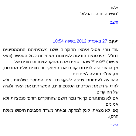
גלעד,
"חשיבה חדה - הבלוג"
השב
יעקב
27 באפריל 2012 בשעה 10:54
עוד נוהג פסול אימצו החוקרים שלנו מעמיתיהם החממסיטים
בחו"ל: מפרסמים הודעות לעיתונות מפחידות ככול האפשר (והאי
אפשר) **לפני** שמפרסמים את המחקר עצמו והנתונים שלו.
מן הראוי היה לפרסם קודם את המחקר והנתונים עליו מתבסס,
ורק אח"כ הודעה לעיתונות.
ההודעה לעיתונות צריכה לשקף נכון את המחקר בשלמותו, ולא
להדגיש רק את הפרטים הסנסציוניים, המשרתים את האידיולוגיה
של החוקרים.
אם לא מתנהגים כך אז נוצר רושם שהחוקרים רודפי סנסציות ולא
אמינים.
(אני לא מצאתי לינק למחקר, ובאתר משרד הסביבה חיפוש מעלה
חרס).
השב