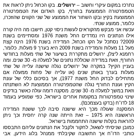
נתרכז במקום עיקרי וחשוב –
ירושלים
. בקו הכחול ניתן לראות את
הטמפרטורה הממוצעת בחורף, בקו האדום את הטמפרטורה
הממוצעת בקיץ ובקו השחור את הממוצע של שני הקווים שהוזכרו,
כלומר, ממוצע שנתי.
עכשיו אני מבקש מהקוראים לעשות ניסוי קטן, חישבו מה היה קורה
אילו הנתונים היו נמדדים החל משנת 1976 ומסתיימים בשנת
2009? נסתכל על הקו הכחול, המדידה בשנת 1976 הינה קצת
מעל 11 מעלות והמדידה בשנת 2009 היא בערך 9 מעלות. כלומר,
רחמנא ליצלן, ירושלים מתקררת בשיעור של שתי מעלות בחודשי
החורף, וזאת במדידה שכוללת נתונים של למעלה מ- 30 שנים. ומה
בעניין הקיץ? במקרה של ירושלים נגלה שישנה עלייה של שתי
מעלות בערך באותן שנים (או עלייה של פחות ממעלה אם
מתחילים לבדוק החל משנת 1977), אך בסיכום כללי של עונת
הקיץ ועונת החורף נגלה שהטמפרטורה הממוצעת לא השתנתה
וזאת במשך למעלה מ- 30 שנים. מסקנה דומה עולה כאשר בודקים
שינוי טמפרטורות במקומות אחרים בישראל, כפי שמופיע בעמוד
18 לדו"ח (בדקו בעצמכם!).
המסקנה שעולה מכך היא שישנה סיבה לכך ששנת המדידה
הראשונה היא 1975 – זאת הייתה שנה קרה יחסית וכך ניתן
להראות בקלות שישנה התחממות בישראל.
כמובן שניסיתי לשאול, לחקור ולקבל את הנתונים עליהם התבססו
כותבי הדו"ח אך התשובה שקיבלתי ממנהל בלוג הידען, אבי