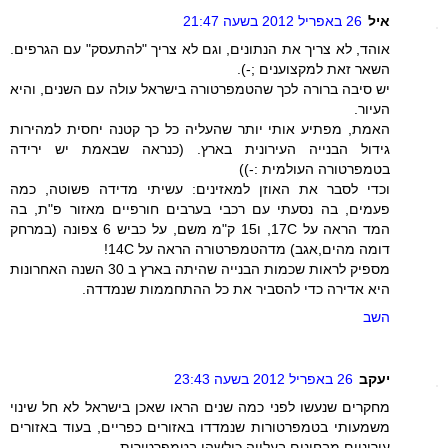
איל
26 באפריל 2012 בשעה 21:47
אוהד, לא צריך את הנתונים, וגם לא צריך "להתעסק" עם הגרפים.
השאר זאת למקצוענים ;-).
יש סיבה ברורה לכך שהטמפרטורה בישראל עולה עם השנים, והיא
העיור.
האמת, מפתיע אותי יותר שהעליה כל כך קטנה יחסית למהירות
גידול הבנייה העירונית בארץ. (כנראה שבאמת יש ירידה
בטמפרטורה העולמית :-))
וכדי לסבר את האוזן למאזינים: עשיתי מדידה פשוטה, כמה
פעמים, בה נסעתי עם רכבי בערבים חורפיים מאזור פ"ת, בה
המד הראה על 17C, ו15 ק"מ משם, על כביש 6 צפונה (במרחק
דומה מהים,אגב) מדהטמפרטורה הראה על 14C!
מספיק לראות שכמות הבנייה שהיתה בארץ ב 30 השנה האחרונות
היא אדירה כדי להסביר את כל ההתחממות שנמדדה.
השב
יעקב
26 באפריל 2012 בשעה 23:43
מחקרים שנעשו לפני כמה שנים הראו שאכן בישראל לא חל שינוי
משמעותי בטמפרטורות שנמדדו באזורים כפריים, בעוד באזורים
עירוניים מבחינים בעלייה כולשהי בטמפרטורות.