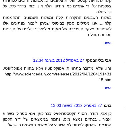
קלה לתחזיות קטסטרופליות ואיומים על אסונות הזוכים לכותרות
צעקניות על ידי אתרים כמו הידען. הלא אין ויכוח, בדרך כלל, על
כך שחלה
בשנות השבעים התקררות קלה ומשנות השמונים התחממות
קלה.... אנו מטילים ספק בביסוס שניתן לעבור מנתונים אלו
להפחדות צעקניות ויבזבזו של מאות מיליארדי דולרים על תוכניות
חסרות תוחלת.
השב
אבי בליזובסקי
27 באפריל 2012 בשעה 12:34
זהו, שלא מדובר בתחזיות אפוקליפטיו אלא בהווה אפוקליפטי.
http://www.sciencedaily.com/releases/2012/04/1204191431
15.htm
השב
בועז
27 באפריל 2012 בשעה 13:03
כן אבי, תודה. הסוף הקטסטרופאלי כבר כאן. אנא ספר לי כשהוא
יעבור... בנתיים נמצא מעט נחמה בממצאים של ד"ר חלפון
המראים שהסוף לפחות לא השפיע על משטר הגשמים בישראל...