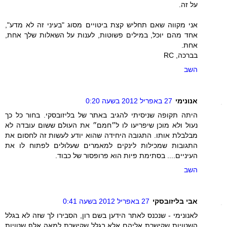
על זה.
אני מקווה שאם תחליש קצת ביטויים מסוג "בעיני זה לא מדע",
אחד מהם יוכל, במילים פשוטות, לענות על השאלות שלך אחת,
אחת.
בברכה, RC
השב
אנונימי
27 באפריל 2012 בשעה 0:20
היתה תקופה שניסיתי להגיב באתר של בליזובסקי. בחור כל כך
נעול ולא מוכן שיפריעו לו ל״חמם״ את העולם ששום עובדה לא
מבלבלת אותו. התגובה היחידה שהוא יודע לעשות זה לחסום את
התגובות שמכילות לינקים למאמרים שעלולים לפתוח לו את
העיניים.... בסתימת פיות הוא פרופסור של כבוד.
השב
אבי בליזובסקי
27 באפריל 2012 בשעה 0:41
לאנונימי - שנכנס לאתר הידען בשם רון, הסבירו לך שזה לא בגלל
השטויות שקישרת אליהם אלא בגלל שקישרת למאה אלף שטויות