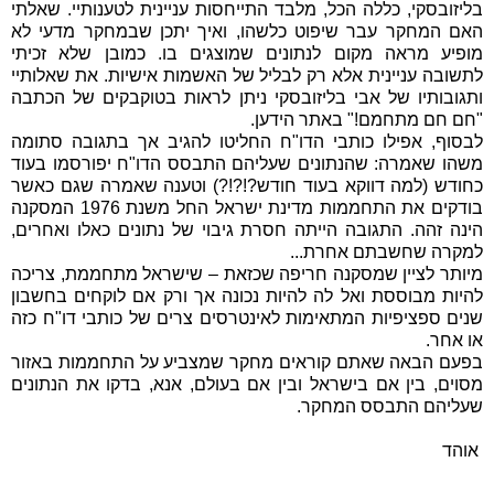
בליזובסקי, כללה הכל, מלבד התייחסות עניינית לטענותיי. שאלתי
האם המחקר עבר שיפוט כלשהו, ואיך יתכן שבמחקר מדעי לא
מופיע מראה מקום לנתונים שמוצגים בו. כמובן שלא זכיתי
לתשובה עניינית אלא רק לבליל של האשמות אישיות. את שאלותיי
ותגובותיו של אבי בליזובסקי ניתן לראות בטוקבקים של הכתבה
"חם חם מתחמם!" באתר הידען.
לבסוף, אפילו כותבי הדו"ח החליטו להגיב אך בתגובה סתומה
משהו שאמרה: שהנתונים שעליהם התבסס הדו"ח יפורסמו בעוד
כחודש (למה דווקא בעוד חודש?!?!?) וטענה שאמרה שגם כאשר
בודקים את התחממות מדינת ישראל החל משנת 1976 המסקנה
הינה זהה. התגובה הייתה חסרת גיבוי של נתונים כאלו ואחרים,
למקרה שחשבתם אחרת...
מיותר לציין שמסקנה חריפה שכזאת – שישראל מתחממת, צריכה
להיות מבוססת ואל לה להיות נכונה אך ורק אם לוקחים בחשבון
שנים ספציפיות המתאימות לאינטרסים צרים של כותבי דו"ח כזה
או אחר.
בפעם הבאה שאתם קוראים מחקר שמצביע על התחממות באזור
מסוים, בין אם בישראל ובין אם בעולם, אנא, בדקו את הנתונים
שעליהם התבסס המחקר.
אוהד