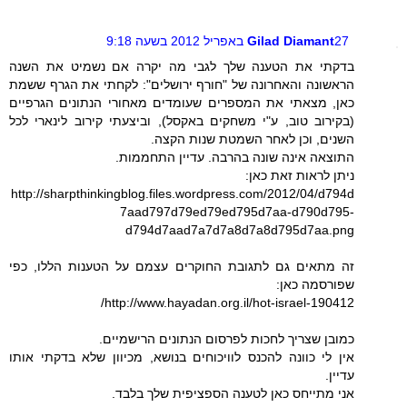
27 באפריל 2012 בשעה 9:18
Gilad Diamant
בדקתי את הטענה שלך לגבי מה יקרה אם נשמיט את השנה
הראשונה והאחרונה של "חורף ירושלים": לקחתי את הגרף ששמת
כאן, מצאתי את המספרים שעומדים מאחורי הנתונים הגרפיים
(בקירוב טוב, ע"י משחקים באקסל), וביצעתי קירוב לינארי לכל
השנים, וכן לאחר השמטת שנות הקצה.
התוצאה אינה שונה בהרבה. עדיין התחממות.
ניתן לראות זאת כאן:
http://sharpthinkingblog.files.wordpress.com/2012/04/d794d
7aad797d79ed79ed795d7aa-d790d795-
d794d7aad7a7d7a8d7a8d795d7aa.png
זה מתאים גם לתגובת החוקרים עצמם על הטענות הללו, כפי
שפורסמה כאן:
http://www.hayadan.org.il/hot-israel-190412/
כמובן שצריך לחכות לפרסום הנתונים הרישמיים.
אין לי כוונה להכנס לוויכוחים בנושא, מכיוון שלא בדקתי אותו
עדיין.
אני מתייחס כאן לטענה הספציפית שלך בלבד.