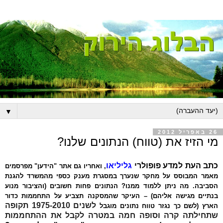
▼
26 באפריל 2012
מי הזיז את (טווח) הנתונים שלנו?
כתב העת למדע פופולרי
גליליאו
, ואחריו גם אתר "הידען" מפרסמים
מאמר המבוסס על מחקר שנערך במסגרת מענק כספי מהמשרד להגנת
הסביבה. מה ניתן ללמוד ממנו? הנתונים פחות חשובים (והציבור מנוע
בנתיים מגישה אליהם) – העיקר שהמסקנה תצביע על התחממות כדור
לשנים 1975-2010 תקופה
הארץ (לשם כך נגזר טווח נתונים מוגבל
שתחילתה קרה וסופה חמה במטרה לקבל את ההתחממות