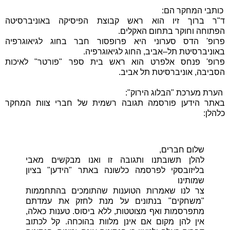
כותבי המחקר הם:
ד"ר ברוך זיו הוא ראש קבוצת הפיסיקה באוניברסיטה
הפתוחה
וחוקר בתחום האקלים.
פרופ' הדס סערוני היא פרופסור חבר בחוג לגיאוגרפיה
באוניברסיטת
תל–אביב, החוג לגיאוגרפיה.
פרופ' פנחס אלפרט הוא ראש בית ספר "פורטר" לאיכות
הסביבה,
אוניברסיטת תל אביב.
הערת מערכת "הבלוג הירוק":
באתר הידען פורסמה תגובה רשמית של חברי צוות המחקר
כלהלן:
שלום חברים,
להלן תשובתנו ותגובה זו ואנו מבקשים מאבי
בליזובסקי לפרסמה כלשונה באתר "הידען" בציון
שמותינו
צר לנו שאמרות הטוענות שהתומכים בהתחממות
"משחקים" בנתונים על מנת לחזק את עמדתם
מתפרסמות ואף מצוטטות, ללא ביסוס. טענות כאלה,
אין להן מקום אם אינן מלוות בהוכחה. קל לכתוב