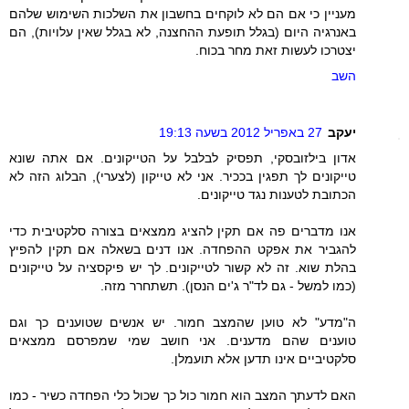
מעניין כי אם הם לא לוקחים בחשבון את השלכות השימוש שלהם
באנרגיה היום (בגלל תופעת ההחצנה, לא בגלל שאין עלויות), הם
יצטרכו לעשות זאת מחר בכוח.
השב
יעקב
27 באפריל 2012 בשעה 19:13
אדון בילזובסקי, תפסיק לבלבל על הטייקונים. אם אתה שונא
טייקונים לך תפגין בככיר. אני לא טייקון (לצערי), הבלוג הזה לא
הכתובת לטענות נגד טייקונים.
אנו מדברים פה אם תקין להציג ממצאים בצורה סלקטיבית כדי
להגביר את אפקט ההפחדה. אנו דנים בשאלה אם תקין להפיץ
בהלת שוא. זה לא קשור לטייקונים. לך יש פיקסציה על טייקונים
(כמו למשל - גם לד"ר ג'ים הנסן). תשתחרר מזה.
ה"מדע" לא טוען שהמצב חמור. יש אנשים שטוענים כך וגם
טוענים שהם מדענים. אני חושב שמי שמפרסם ממצאים
סלקטיביים אינו תדען אלא תועמלן.
האם לדעתך המצב הוא חמור כול כך שכול כלי הפחדה כשיר - כמו