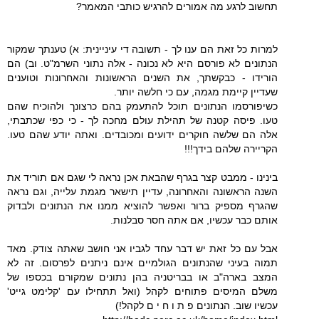
תחשוב לרגע מה אמורים להרגיש כותבי המאמר?
למרות כל זאת הם ענו לך - תשובה די עיניינית: א) טענתך שמקור
הנתונים לא פורסם היא לא נכונה - אלה נתוני השרמ"ט. וב) הם
הורידו - כבקשתך, את השנים הראשונות והאחרונות וטוענים
שעדיין קיימת מגמה, עם כי חלשה יותר.
כשיפורסמו הנתונים תוכל להתעמק בהם כרצונך ולהוכיח שהם
טעו. פיסה קטנה של תהילת עולם מחכה לך - כי כפי שכתבתי,
אלה הם שלשה חוקרים ידועים ומכובדים. ואתה יודע שהם טעו.
הקריירה שלהם בידך!!!
בינינו - ממבט קצר בגרף שהבאת אכן נראה לי שגם אם תוריד את
השנה הראשונה והאחרונה, עדיין תישאר מגמת עלייה, וגם נראה
שהגרף מספיק ברור ואפשר להוציא ממנו את הנתונים ולבדוק
אותם כבר עכשיו, אם אתה חסר סבלנות.
אבל עם כל זאת יש דבר עחד לגביו אני חושב שאתה צודק. מאד
תמוה בעיני שהנתונים הגולמיים אינם ניתנים לפרסום. זה לא
המצב בארה"ב או בבריטניה בהן נתונים שמקורם בכספו של
משלם המיסים פתוחים לקהל (ואל תתחילו עם 'קלימט גייט'
עכשיו שוב. הנתונים פ ת ו ח י ם לקהל!)