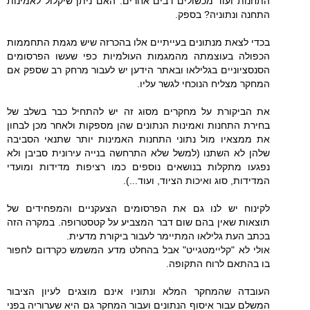
התחנות ועוד מכשולים רבים אחרים. האם ניתן שיקלול לאמינות
התחנה ונתוניה? בספק.
בכדי לצאת מנתונים בעייתיים אלו בהכרזה שיש מגמת התחממות
הכפולה בעוצמתה מהמגמות העולמיות כפי שעשו הפרסומים
הסנסציוניים בגלילאו ובאתר הידען יש לעבור מרחק רב שספק אם
המחקר מצליח הנוכחי לגשר עליו.
את הביקורת על מחקרים מסוג זה יש להתחיל כבר בשלב של
בחירת התחנות ואמינות הנתונים שהן מספקות ולאחר מכן לבחון
את ממצאיו מול נתוני התחנות האמינות יותר שתנאי הסביבה
שלהן לא השתנו (למשל שלא התרחשה בנייה עירונית סביבן ולא
נפגעו מתקלות בנושאים נוספים כמו רציפות מדידות ומועדי
המדידות, סוג ואיכות הציוד, ועוד...).
לקינוח יש לנו גם את הפרסומים הצעקניים והמפחידים של
תוצאות שאין בהם שום דבר המצביע על קטסטרופה. במקרה הזה
בכתב העת גלילאו המתיימר לעבור ביקורת מדעית.
אולי לא "קליימטגייט" אבל בהחלט מדע המשמש כקרדום לחפור
בו בהתאם לרוח התקופה.
העובדה שהמחקר המלא ונתוניו אינם מוצגים לעיון הציבור
המשלם עבור איסוף הנתונים ועבור המחקר גם היא שערוריה בפני