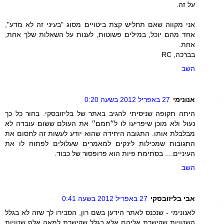
על זה.
אני מקווה שאם תחליש קצת ביטויים מסוג "בעיני זה לא מדע",
אחד מהם יוכל, במילים פשוטות, לענות על השאלות שלך אחת,
אחת.
בברכה, RC
השב
אנונימי
27 באפריל 2012 בשעה 0:20
היתה תקופה שניסיתי להגיב באתר של בליזובסקי. בחור כל כך
נעול ולא מוכן שיפריעו לו ל״חמם״ את העולם ששום עובדה לא
מבלבלת אותו. התגובה היחידה שהוא יודע לעשות זה לחסום את
התגובות שמכילות לינקים למאמרים שעלולים לפתוח לו את
העיניים.... בסתימת פיות הוא פרופסור של כבוד.
השב
אבי בליזובסקי
27 באפריל 2012 בשעה 0:41
לאנונימי - שנכנס לאתר הידען בשם רון, הסבירו לך שזה לא בגלל
השטויות שקישרת אליהם אלא בגלל שקישרת למאה אלף שטויות