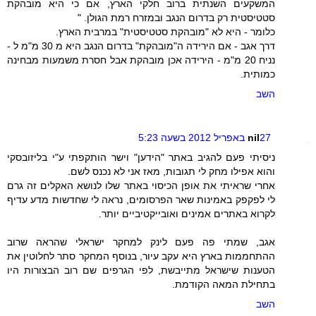
המשקעים השנתית ברוב חלקי הארץ, אם כי היא מובהקת
סטטיסטית רק בדרום הנגב ובמזרח רמת הגולן. "
כלומר - היא לא "מובהקת סטטיסטית" במרבית הארץ.
דרך אגב - אם הירידה ה"מובהקת" בדרום הנגב היא מ 30 מ"מ ל -
נניח 20 מ"מ - הירידה אכן מובהקת אבל חסרת משמעות מבחינה
כמותית.
השב
27 באפריל 2012 בשעה 5:23
nil
ניסיתי פעם להגיב באתר "הידען" וישר הותקפתי ע"י בליזובסקי
והוא אפילו מחק לי תגובות, מאז אני לא נכנס לשם.
אחרי שראיתי את אופן הכיסוי באתר שלו לנושא האקלים זה גרם
לי לפקפק באמינות שאר הפרסומים, נראה לי שחדשות מדע עדיף
לקרוא באתרים אמינים ואובייקטיביים יותר.
אגב, שמתי פה פעם לינק למחקר ישראלי שהראה שרוב
ההתחממות בארץ היא עקב עיור, בנוסף המחקר סתר לחלוטין את
הטענות שישראל מתייבשת, לפי הגרפים שם רוב הבצורות היו
בתחילת המאה הקודמת.
השב