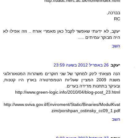
http://badc.nerc.ac.uk/home/index.html
בברכה,
RC
יעקב, לא ידעתי שאפשר לקבל כאן מאמרי אורח .. וזה אפילו לא
היה מבוקר עמיתים .....
השב
יעקב
26 באפריל 2012 בשעה 23:59
הנה מצאתי לינק למחקר של שני חוקרים משהרות המטאורולוגי
משנת 2009 המציין שעליות הטמפרטורה בארץ היו קטנות,
ובעיקר בתחנות מדידה בערים.
http://www.green-logic.info/2010/04/blog-post_23.html
http://www.sviva.gov.il/Enviroment/Static/Binaries/ModulKvat
zim/porshpan_ostinsky_cc09_1.pdf
השב