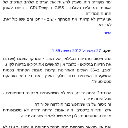
עוד מקודה: היה מעניין להשוות את הגרפים שלהם לגרפים של
הגופים הגדולים בעולם - GISS ו CRUTemp - ביחס לאותן
תחנות המדידה.
אני עדיין לא קראתי את המחקר - שוב - ייתכן והם עשו כול זאת,
לא יודע.
השב
יעקב
27 באפריל 2012 בשעה 1:39
הנה ציטוט מהדיווח בגלילאו, של מחברי המחקר עצמם (שכתבו
את הדיווח בגלילאו - כלומר אין להאשים את גלילאו בדיווח לקוי):
"ואכן, ב–35 השנים האחרונות קיימת מגמת הפחתה בכמות
המשקעים השנתית ברוב חלקי הארץ, אם כי היא מובהקת
סטטיסטית"
הבנתם? היתה ירידה, היא לא משמעותית מבחינה סטטיסטית -
אבל היתה ירידה.
זה ניסוח של מי שמחפש בנרות לדווח על ירידה.
איש יותר אובייקטיבי היה אומר: הייתה ירידה לא משמעותית
מבחינה סטטיסטית, לכן אי אפשר לאמור שהיתה ירידה.
ואם אין תוצאה מובהקת סטטיסטית בתקופה זו (מאז 1975) לא