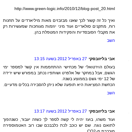
http://www.green-logic.info/2010/12/blog-post_20.html
ואיך כל זה קשור לכך שאנו מבזבזים מאות מיליארדים על תחנות
רוח, מתקנים סולאריים ועוד מיני יוזמות מגוחכות שמעשירות רק
את מקבלי הסובסדיות והפקידות המטפלת בהן.
השב
אבי בליזובסקי
27 באפריל 2012 בשעה 13:15
בעולם הוירטואלי של מכחישי ההתחממות אין קשר למספר ימי
הגשם, אבל במחקר של אלפרט ושותפיו נכתב במפורש שיש ירידה
של 12 ימי גשם בממוצע בשנה.
הכחשת המציאות היא תופעה שלא ניתן להסבירה בכלים מדעיים.
השב
אבי בליזובסקי
27 באפריל 2012 בשעה 13:17
ועוד משהו, בועז יהיה לי קשה לספר לך כשזה יעבור, כשנהפוך
לתואם נוגה. שם יש כוכב לכת כלבבכם שבו רוב האטמוספירה
מורכבת מ-CO2.