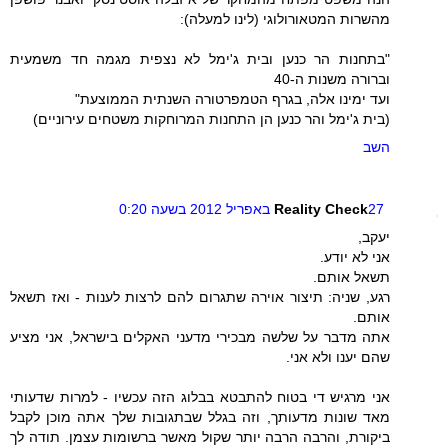
מהשרות המטאורולוגי (לינו למעלה):
"בתחנות הר כנען ובית ג'ימל לא נצפית מגמה חד משמעית
וברורה משנות ה-40
ועד ימינו אלה, בגרף הטמפרטורה השנתית הממוצעת"
(בית ג'ימל והר כנען הן התחנות המרוחקות משטחים עירוניים)
השב
27 באפריל 2012 בשעה 0:20
Reality Check
יעקב,
אני לא יודע.
תשאל אותם.
רגע, שניה: תיצור אוירה שתגרום להם לרצות לענות - ואז תשאל
אותם.
אתה מדבר על שלשה מבכירי מדעני האקלים בישראל, אני מציע
שהם יענו ולא אני.
אני מרגיש די בטוח להתבטא בבלוג הזה עכשיו - למרות שדעותי
מאד שונות מדעותך, וזה בגלל שבתגובות שלך אתה מוכן לקבל
ביקורת, והרבה הרבה יותר שקול מאשר ברשומות עצמן. תודה לך