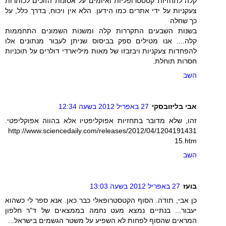
קלה לתחזיות קטסטרופליות ואיומים על אסונות הזוכים לכותרות
צעקניות על ידי אתרים כמו הידען. הלא אין ויכוח, בדרך כלל, על
כך שחלה
בשנות השבעים התקררות קלה ומשנות השמונים התחממות
קלה.... אנו מטילים ספק בביסוס שניתן לעבור מנתונים אלו
להפחדות צעקניות ויבזבזו של מאות מיליארדי דולרים על תוכניות
חסרות תוחלת.
השב
אבי בליזובסקי
27 באפריל 2012 בשעה 12:34
זהו, שלא מדובר בתחזיות אפוקליפטיו אלא בהווה אפוקליפטי.
http://www.sciencedaily.com/releases/2012/04/1204191431
15.htm
השב
בועז
27 באפריל 2012 בשעה 13:03
כן אבי, תודה. הסוף הקטסטרופאלי כבר כאן. אנא ספר לי כשהוא
יעבור... בנתיים נמצא מעט נחמה בממצאים של ד"ר חלפון
המראים שהסוף לפחות לא השפיע על משטר הגשמים בישראל...