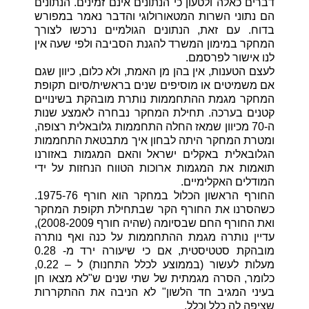
דברים כאלה ולטעון כי הנתונים אינם זמינים. הנתונים
הם נתוני השרות המטאורולוגי והדבר נאמר במפורש
בדוח. עם זאת, הנתונים הגולמיים נרכשו לצורך
המחקר במימון המשרד להגנת הסביבה ולפי שעה אין
לנו אישור לפרסמם.
לעצם הטענות, אין בהן מן האמת, ולא כלום, כיוון שגם
אם משמיטים או מוסיפים שנים בראשית/סיום תקופת
המחקר מגמת ההתחממות נותרת מובהקת בשינויים
קטנים בערכה. תחילת המחקר נבחרה לאמצע שנות
ה-70 מכיוון שמאז החלה התחממות גלובאלית רצופה,
ומטרת המחקר היתה לבחון איך מתבטאת התחממות
הגלובאלית באקלים ישראל והאם המגמות באזורנו
תואמות את המגמות ארוכות הטווח הנחזות על ידי
המודלים האקלימיים.
החורף הראשון הכלול במחקר הוא חורף 1975-76.
כשהסרנו את החורף הקר שבתחילת תקופת המחקר
ואת החורף החם שבסיומה (שהיה חורף 2008-2009),
עדיין נותרה מגמת ההתחממות על כנה ואף נותרה
מובהקת סטטיסטית, אם כי שיעורה ירד מ- 0.28
מעלות לעשור (בממוצע לכלל התחנות) ל – 0.22,
כלומר, הסרה מגמתית של שתי שנים ש"לא מצאו חן
בעיני המגיב חד הלשון" לא הניבה את ההתקררות
שציפה לה כלל וכלל.