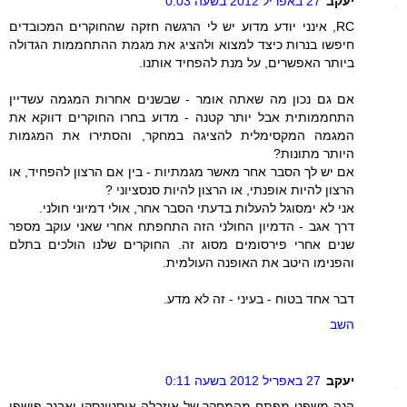
יעקב
27 באפריל 2012 בשעה 0:03
RC, אינני יודע מדוע יש לי הרגשה חזקה שהחוקרים המכובדים
חיפשו בנרות כיצד למצוא ולהציג את מגמת ההתחממות הגדולה
ביותר האפשרים, על מנת להפחיד אותנו.
אם גם נכון מה שאתה אומר - שבשנים אחרות המגמה עשדיין
התחממותית אבל יותר קטנה - מדוע בחרו החוקרים דווקא את
המגמה המקסימלית להציגה במחקר, והסתירו את המגמות
היותר מתונות?
אם יש לך הסבר אחר מאשר מגמתיות - בין אם הרצון להפחיד, או
הרצון להיות אופנתי, או הרצון להיות סנסציוני ?
אני לא ימסוגל להעלות בדעתי הסבר אחר, אולי דמיוני חולני.
דרך אגב - הדמיון החולני הזה התחפתח אחרי שאני עוקב מספר
שנים אחרי פירסומים מסוג זה. החוקרים שלנו הולכים בתלם
והפנימו היטב את האופנה העולמית.
דבר אחד בטוח - בעיני - זה לא מדע.
השב
יעקב
27 באפריל 2012 בשעה 0:11
הנה משפט מפתח מהמחקר של איזבלה אוסטינסקי ואבנר פושפן