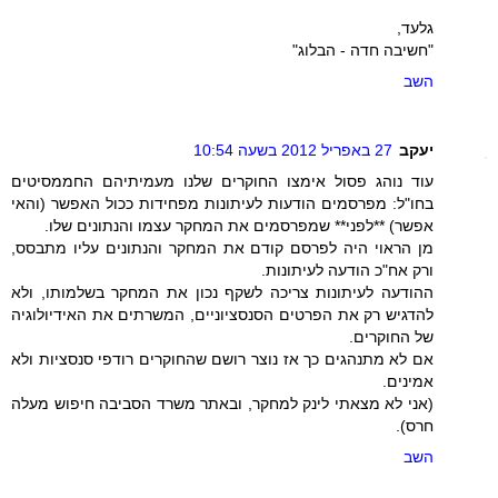
גלעד,
"חשיבה חדה - הבלוג"
השב
יעקב
27 באפריל 2012 בשעה 10:54
עוד נוהג פסול אימצו החוקרים שלנו מעמיתיהם החממסיטים
בחו"ל: מפרסמים הודעות לעיתונות מפחידות ככול האפשר (והאי
אפשר) **לפני** שמפרסמים את המחקר עצמו והנתונים שלו.
מן הראוי היה לפרסם קודם את המחקר והנתונים עליו מתבסס,
ורק אח"כ הודעה לעיתונות.
ההודעה לעיתונות צריכה לשקף נכון את המחקר בשלמותו, ולא
להדגיש רק את הפרטים הסנסציוניים, המשרתים את האידיולוגיה
של החוקרים.
אם לא מתנהגים כך אז נוצר רושם שהחוקרים רודפי סנסציות ולא
אמינים.
(אני לא מצאתי לינק למחקר, ובאתר משרד הסביבה חיפוש מעלה
חרס).
השב