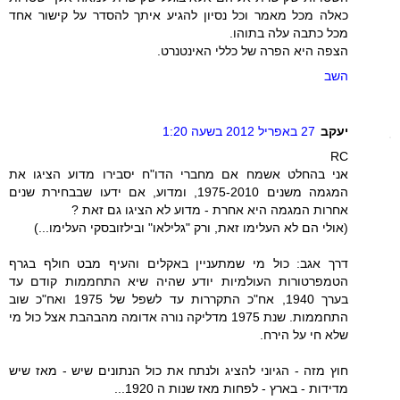
כאלה מכל מאמר וכל נסיון להגיע איתך להסדר על קישור אחד
מכל כתבה עלה בתוהו.
הצפה היא הפרה של כללי האינטנרט.
השב
יעקב
27 באפריל 2012 בשעה 1:20
RC
אני בהחלט אשמח אם מחברי הדו"ח יסבירו מדוע הציגו את
המגמה משנים 1975-2010, ומדוע, אם ידעו שבבחירת שנים
אחרות המגמה היא אחרת - מדוע לא הציגו גם זאת ?
(אולי הם לא העלימו זאת, ורק "גלילאו" ובילזובסקי העלימו...)
דרך אגב: כול מי שמתעניין באקלים והעיף מבט חולף בגרף
הטמפרטורות העולמיות יודע שהיה שיא התחממות קודם עד
בערך 1940, אח"כ התקררות עד לשפל של 1975 ואח"כ שוב
התחממות. שנת 1975 מדליקה נורה אדומה מהבהבת אצל כול מי
שלא חי על הירח.
חוץ מזה - הגיוני להציג ולנתח את כול הנתונים שיש - מאז שיש
מדידות - בארץ - לפחות מאז שנות ה 1920...