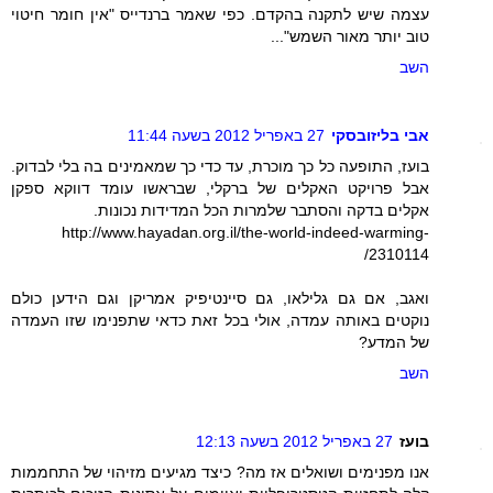
עצמה שיש לתקנה בהקדם. כפי שאמר ברנדייס "אין חומר חיטוי
טוב יותר מאור השמש"...
השב
אבי בליזובסקי
27 באפריל 2012 בשעה 11:44
בועז, התופעה כל כך מוכרת, עד כדי כך שמאמינים בה בלי לבדוק.
אבל פרויקט האקלים של ברקלי, שבראשו עומד דווקא ספקן
אקלים בדקה והסתבר שלמרות הכל המדידות נכונות.
http://www.hayadan.org.il/the-world-indeed-warming-
2310114/
ואגב, אם גם גלילאו, גם סיינטיפיק אמריקן וגם הידען כולם
נוקטים באותה עמדה, אולי בכל זאת כדאי שתפנימו שזו העמדה
של המדע?
השב
בועז
27 באפריל 2012 בשעה 12:13
אנו מפנימים ושואלים אז מה? כיצד מגיעים מזיהוי של התחממות