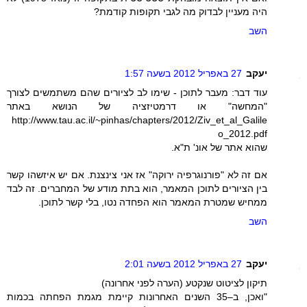
היה מעניין לבדוק מה לגבי תקופות קודמת?
השב
יעקב
27 באפריל 2012 בשעה 1:57
עוד דבר: מעבר לתוכן - שימו לב לציורים שהם משתמשים לצורך
"המחשה" או דרמטיזציה של הנושא באתר
http://www.tau.ac.il/~pinhas/chapters/2012/Ziv_et_al_Galile
o_2012.pdf
שהוא אתר של אונ' ת"א.
אם זה לא "פורנוגרפיה ירוקה" אז אני צינצנת. אם יש איזשהו קשר
בין הציורים לתוכן המאמר, הוא בתת מודע של המחברים. זה לבד
ממחיש שמטרת המאמר הוא הפחדה נטו, בלי קשר לתוכן.
השב
יעקב
27 באפריל 2012 בשעה 2:01
תיקון לציטוט שנקטע (הערה לפני אחרונה)
"ואכן, ב–35 השנים האחרונות קיימת מגמת הפחתה בכמות