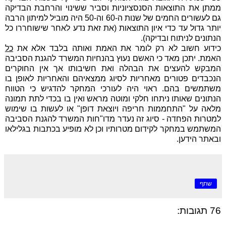
ממתן את התוצאות הסנסציוניות וסביר ששינוי והרחבת הבדיקה
גם לעשורים החמים של שנות ה-60 וה-50 היה מוביל למיתון הרבה
יותר גדול עד כדי איון התוצאות (את זאת נדע לאחר שישוחררו כל
הנתונים לניתוח ובדיקה).
כידוע חשוב לא רק לומר את האמת ואותה בלבד אלא את
כל
האמת. יתכן מאד כי האשם נעוץ בהנחיות המשרד להגנת הסביבה
המבקש להעצים את הבהלה ואת חשיבותו אך אין החוקרים
הנכבדים פטורים מאחריות לסיוג ממצאיהם והאחריות לאופן בו
משתמשים בהם. ראוי היה לעורכי המחקר להדגיש כי הטווח
הנתונים שאותו ניתחו חלקי ומוטה מראש ואין בו בכדי לתת תמונה
מלאה על "התחממות חריפה ויוצאת דופן" או לעשות בו שימוש
למטרות הפחדה - סיוג זה נעדר מדו"חות המשרד להגנת הסביבה
המשתמש במחקר לקידום מטרותיו וכן לא מופיע בכתבות בגלילאו
ובאתר הידען.
שתף
76 תגובות: