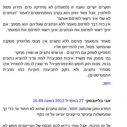
חוקרים יקרים: טענה זו (למעלה) לא מחזיקה מים. תירוץ פסול
לחלוטין, אבל מאד נפוץ הוא בקרב החממיסטים לאמור "הנתונים
לא שלי איני רשאי לפרסם אותם"
אין כזה דבר לפרסם מאמר ללא הנתונים שעליהם הוא מסמך. אם
אינך רשאי לפרסם את הנתונים, אינך רשאי לפרסם את המאמר.
מאחר והמאמר פורסם ללא נתונים אין מנוס מלהסיק מסקנה
שהמחקר פסול, ואין להתייחס אליו.
תפסיקו לשחק עם תירוצים - או שיש נתונים או שאין מחקר.
(מי מממן את משרד איכות הסביבה? למה צריך להוציא נתונים
בכוח, מכוח חוק חופש האינפורמציה? מי שאין לו מה להסתיר אינו
מסתיר נתונים, ולא נזקק לתביעות חוקיות כמו מרבית
החממיסטים).
השב
אבי בליזובסקי
27 באפריל 2012 בשעה 16:49
המדע טוען שהמצב חמור. אתם טוענים שהוא לא חמור עד כדי כך
שממשלות ובעיקר טייקונים יוציאו על זה כסף.
על זה הויכוח. אבל אותי כידוע לכם הכסף של הטייקונים ממש לא