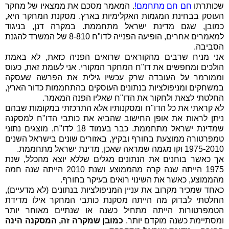
שכותרתו
חם חם מתחמם!
. המאמר מסכם את ממצאיו של מחקר
העוסק בבחינת המגמות האקלימיות בארץ. מסקנת המחקר היא,
כמובן, שגם מדינת ישראל מתחממת. במקרה דנן, בניגוד
למאמרים אחרים, הופיעה הפנייה לדו"ח 8-810 של המשרד להגנת
הסביבה.
אני מניח שרבים מהקוראים שרואים הפניה כזאת, לא באמת
הולכים ומחפשים את דו"ח המחקר המקורי. אני לעומת זאת, כעוס
וממורמר על העובדה שרק עכשיו גילית את הפרשה שעסקה
במשחקים ומניפולציות בנתונים העוסקים בהתחממות כדור הארץ,
החלטתי לצאת ולחקור את הדו"ח שאליו הפנה המאמר.
לא קראתי את כל הדו"ח ומסקנותיו אלא התרכזתי במקומות שבהם
ניתן לראות את אופן החישוב שהביא את כותבי הדו"ח למסקנה
שמדינת ישראל מתחממת. כבר בעמוד 18 לדו"ח, מוצגים נתוני
טמפרטורה ממוצעת בחורף ובקיץ, באזורים שונים בישראל השנים
1975-2010 וקו מגמה שמראה שאכן, מדינת ישראל מתחממת.
אך כאשר בוחנים את הנתונים מגלים שללא יוצא מהכלל, שנת
1975 הייתה שנה קרה מהממוצע ושנת 2010 הייתה שנה חמה
מהממוצע, כאשר את השינוי רואים בעיקר בחורף.
כאחד שמכיר מקרוב את עניין המניפולציות בנתונים (לא מדעיים),
החלטתי לבדוק מה הייתה מסקנת כותבי המחקר אילו מדידת
הטמפרטורות הייתה מתחיל כשנה או שנתיים מאוחר יותר
ומסתיימת כשנה מוקדם יותר.
כמובן שמקרה זה, המסקנה הינה