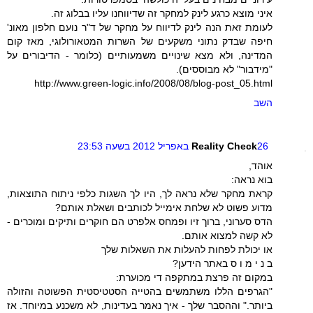
איני מוצא כרגע לינק למחקר זה שדיווחנו עליו בבלוג זה.
לעומת זאת הנה לינק לדיווח על מחקר של ד"ר נועם חלפון מאונ'
חיפה שבדק נתוני משקעים של השרות המטאורולוגי, מאז קום
המדינה, ולא מצא שינויים משמעותיים (כלומר - הדיבורים על
"מידבור" לא מבוססים).
http://www.green-logic.info/2008/08/blog-post_05.html
השב
26 באפריל 2012 בשעה 23:53
Reality Check
אוהד,
בוא נראה:
קראת מחקר שלא נראה לך, היו לך השגות כלפי ניתוח התוצאות,
מדוע פשוט לא שלחת אימייל לכותבים ושאלת אותם?
הדס סערוני, ברוך זיו ופמחס אלפרט הם חוקרים ותיקים ומוכרים -
לא קשה למצוא אותם.
או יכולת לפחות להעלות את השאלות שלך
ב נ י מ ו ס באתר הידען?
במקום זה פרצת במתקפה די מכוערת:
"הגרפים הללו משתמשים בהטייה הסטטיסטית הפשוטה והזולה
ביותר." וההסבר שלך - איך נאמר בעדינות, לא משכנע במיוחד. אז