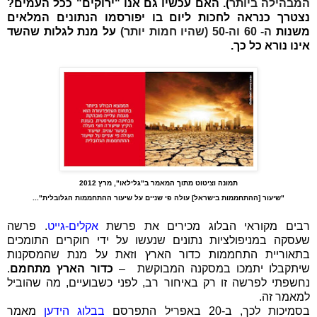
המבהילה ביותר
)
. האם עכשיו גם אנו "ירוקים" ככל העמים?
נצטרך כנראה לחכות ליום בו יפורסמו הנתונים המלאים
משנות
ה- 60 וה-50 (שהיו חמות יותר)
ע
ל מנת לגלות שהשד
אינו נורא כל כך.
תמונה וציטוט מתוך המאמר ב"גלילאו", מרץ 2012
"שיעור [ההתחממות בישראל] עולה פי שניים על שיעור ההתחממות הגלובלית"...
רבים מקוראי הבלוג מכירים את פרשת
אקלים-גייט
. פרשה
שעסקה במניפולציות נתונים שנעשו על ידי חוקרים התומכים
בתאוריית התחממות כדור הארץ וזאת על מנת שהמסקנות
שיתקבלו יתמכו במסקנה המבוקשת –
כדור הארץ מתחמם
.
נחשפתי לפרשה זו רק באיחור רב, לפני כשבועיים, מה שהוביל
למאמר זה.
בסמיכות לכך, ב-20 באפריל התפרסם
בבלוג
הידען
מאמר