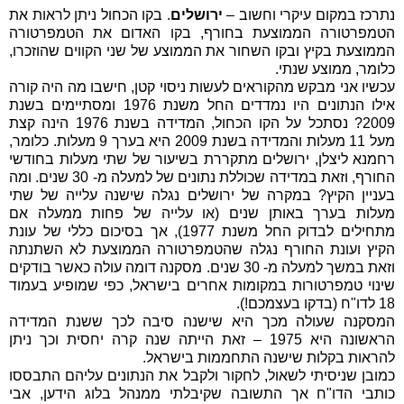
נתרכז במקום עיקרי וחשוב –
ירושלים
. בקו הכחול ניתן לראות את
הטמפרטורה הממוצעת בחורף, בקו האדום את הטמפרטורה
הממוצעת בקיץ ובקו השחור את הממוצע של שני הקווים שהוזכרו,
כלומר, ממוצע שנתי.
עכשיו אני מבקש מהקוראים לעשות ניסוי קטן, חישבו מה היה קורה
אילו הנתונים היו נמדדים החל משנת 1976 ומסתיימים בשנת
2009? נסתכל על הקו הכחול, המדידה בשנת 1976 הינה קצת
מעל 11 מעלות והמדידה בשנת 2009 היא בערך 9 מעלות. כלומר,
רחמנא ליצלן, ירושלים מתקררת בשיעור של שתי מעלות בחודשי
החורף, וזאת במדידה שכוללת נתונים של למעלה מ- 30 שנים. ומה
בעניין הקיץ? במקרה של ירושלים נגלה שישנה עלייה של שתי
מעלות בערך באותן שנים (או עלייה של פחות ממעלה אם
מתחילים לבדוק החל משנת 1977), אך בסיכום כללי של עונת
הקיץ ועונת החורף נגלה שהטמפרטורה הממוצעת לא השתנתה
וזאת במשך למעלה מ- 30 שנים. מסקנה דומה עולה כאשר בודקים
שינוי טמפרטורות במקומות אחרים בישראל, כפי שמופיע בעמוד
18 לדו"ח (בדקו בעצמכם!).
המסקנה שעולה מכך היא שישנה סיבה לכך ששנת המדידה
הראשונה היא 1975 – זאת הייתה שנה קרה יחסית וכך ניתן
להראות בקלות שישנה התחממות בישראל.
כמובן שניסיתי לשאול, לחקור ולקבל את הנתונים עליהם התבססו
כותבי הדו"ח אך התשובה שקיבלתי ממנהל בלוג הידען, אבי