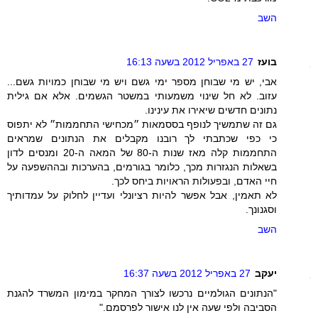
השב
בועז
27 באפריל 2012 בשעה 16:13
אבי, יש מי שבוחן מספר ימי גשם ויש מי שבוחן כמויות גשם...
עזוב. לא חל שינוי משמעותי במשטר הגשמים. אלא אם גילית
נתונים חדשים שיאירו את עינינו.
גם זה שתמשיך לנופף בססמאות ״מכחישי התחממות״ לא יתפוס
כי כפי שכתבתי לך רובנו מקבלים את הנתונים שמראים
התחממות קלה מאז שנות ה-80 של המאה ה-20 ומנסים לדון
בשאלות הנגזרות מכך, כלומר בגורמים, בהערכות ובההשפעה על
חיי האדם, ובפעולות הראויות ביחס לכך.
לא תאמין, אבל אפשר להיות רציונלי ועדיין לחלוק על עמדותיך
וסגנונך.
השב
יעקב
27 באפריל 2012 בשעה 16:37
"הנתונים הגולמיים נרכשו לצורך המחקר במימון המשרד להגנת
הסביבה ולפי שעה אין לנו אישור לפרסמם."