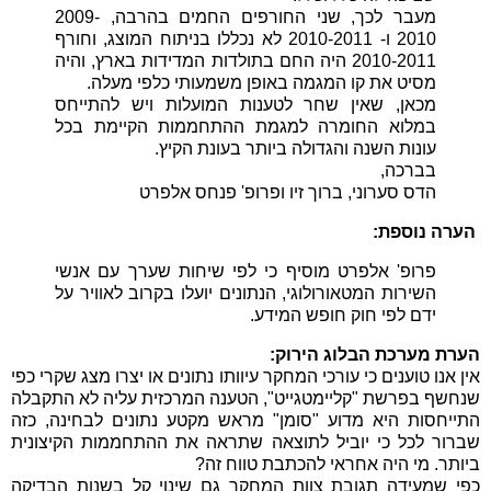
מעבר לכך, שני החורפים החמים בהרבה, 2009-
2010 ו- 2010-2011 לא נכללו בניתוח המוצג, וחורף
2010-2011 היה החם בתולדות המדידות בארץ, והיה
מסיט את קו המגמה באופן משמעותי כלפי מעלה.
מכאן, שאין שחר לטענות המועלות ויש להתייחס
במלוא החומרה למגמת ההתחממות הקיימת בכל
עונות השנה והגדולה ביותר בעונת הקיץ.
בברכה,
הדס סערוני, ברוך זיו ופרופ' פנחס אלפרט
הערה נוספת:
פרופ' אלפרט מוסיף כי לפי שיחות שערך עם אנשי
השירות המטאורולוגי, הנתונים יועלו בקרוב לאוויר על
ידם לפי חוק חופש המידע.
הערת מערכת הבלוג הירוק:
אין אנו טוענים כי עורכי המחקר עיוותו נתונים או יצרו מצג שקרי כפי
שנחשף בפרשת "קליימטגייט", הטענה המרכזית עליה לא התקבלה
התייחסות היא מדוע "סומן" מראש מקטע נתונים לבחינה, כזה
שברור לכל כי יוביל לתוצאה שתראה את ההתחממות הקיצונית
ביותר. מי היה אחראי להכתבת טווח זה?
כפי שמעידה תגובת צוות המחקר גם שינוי קל בשנות הבדיקה