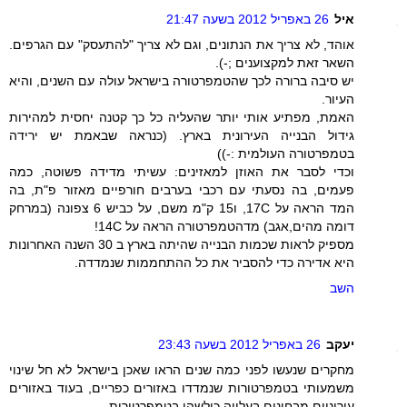
איל
26 באפריל 2012 בשעה 21:47
אוהד, לא צריך את הנתונים, וגם לא צריך "להתעסק" עם הגרפים.
השאר זאת למקצוענים ;-).
יש סיבה ברורה לכך שהטמפרטורה בישראל עולה עם השנים, והיא
העיור.
האמת, מפתיע אותי יותר שהעליה כל כך קטנה יחסית למהירות
גידול הבנייה העירונית בארץ. (כנראה שבאמת יש ירידה
בטמפרטורה העולמית :-))
וכדי לסבר את האוזן למאזינים: עשיתי מדידה פשוטה, כמה
פעמים, בה נסעתי עם רכבי בערבים חורפיים מאזור פ"ת, בה
המד הראה על 17C, ו15 ק"מ משם, על כביש 6 צפונה (במרחק
דומה מהים,אגב) מדהטמפרטורה הראה על 14C!
מספיק לראות שכמות הבנייה שהיתה בארץ ב 30 השנה האחרונות
היא אדירה כדי להסביר את כל ההתחממות שנמדדה.
השב
יעקב
26 באפריל 2012 בשעה 23:43
מחקרים שנעשו לפני כמה שנים הראו שאכן בישראל לא חל שינוי
משמעותי בטמפרטורות שנמדדו באזורים כפריים, בעוד באזורים
עירוניים מבחינים בעלייה כולשהי בטמפרטורות.