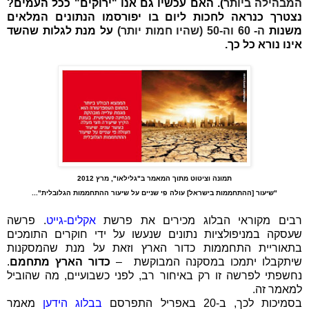
המבהילה ביותר
)
. האם עכשיו גם אנו "ירוקים" ככל העמים?
נצטרך כנראה לחכות ליום בו יפורסמו הנתונים המלאים
משנות
ה- 60 וה-50 (שהיו חמות יותר)
ע
ל מנת לגלות שהשד
אינו נורא כל כך.
תמונה וציטוט מתוך המאמר ב"גלילאו", מרץ 2012
"שיעור [ההתחממות בישראל] עולה פי שניים על שיעור ההתחממות הגלובלית"...
רבים מקוראי הבלוג מכירים את פרשת
אקלים-גייט
. פרשה
שעסקה במניפולציות נתונים שנעשו על ידי חוקרים התומכים
בתאוריית התחממות כדור הארץ וזאת על מנת שהמסקנות
שיתקבלו יתמכו במסקנה המבוקשת –
כדור הארץ מתחמם
.
נחשפתי לפרשה זו רק באיחור רב, לפני כשבועיים, מה שהוביל
למאמר זה.
בסמיכות לכך, ב-20 באפריל התפרסם
בבלוג
הידען
מאמר