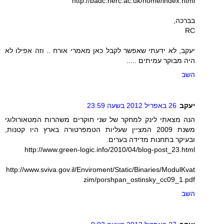
http://badc.nerc.ac.uk/home/index.html
בברכה,
RC
יעקב, לא ידעתי שאפשר לקבל כאן מאמרי אורח .. וזה אפילו לא
היה מבוקר עמיתים .....
השב
יעקב
26 באפריל 2012 בשעה 23:59
הנה מצאתי לינק למחקר של שני חוקרים משהרות המטאורולוגי
משנת 2009 המציין שעליות הטמפרטורה בארץ היו קטנות,
ובעיקר בתחנות מדידה בערים.
http://www.green-logic.info/2010/04/blog-post_23.html
http://www.sviva.gov.il/Enviroment/Static/Binaries/ModulKvat
zim/porshpan_ostinsky_cc09_1.pdf
השב