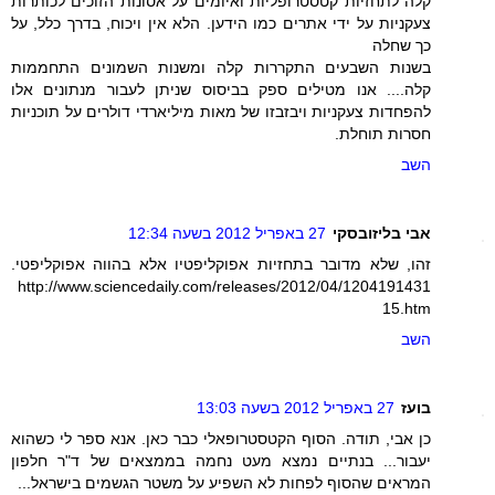
קלה לתחזיות קטסטרופליות ואיומים על אסונות הזוכים לכותרות
צעקניות על ידי אתרים כמו הידען. הלא אין ויכוח, בדרך כלל, על
כך שחלה
בשנות השבעים התקררות קלה ומשנות השמונים התחממות
קלה.... אנו מטילים ספק בביסוס שניתן לעבור מנתונים אלו
להפחדות צעקניות ויבזבזו של מאות מיליארדי דולרים על תוכניות
חסרות תוחלת.
השב
אבי בליזובסקי
27 באפריל 2012 בשעה 12:34
זהו, שלא מדובר בתחזיות אפוקליפטיו אלא בהווה אפוקליפטי.
http://www.sciencedaily.com/releases/2012/04/1204191431
15.htm
השב
בועז
27 באפריל 2012 בשעה 13:03
כן אבי, תודה. הסוף הקטסטרופאלי כבר כאן. אנא ספר לי כשהוא
יעבור... בנתיים נמצא מעט נחמה בממצאים של ד"ר חלפון
המראים שהסוף לפחות לא השפיע על משטר הגשמים בישראל...