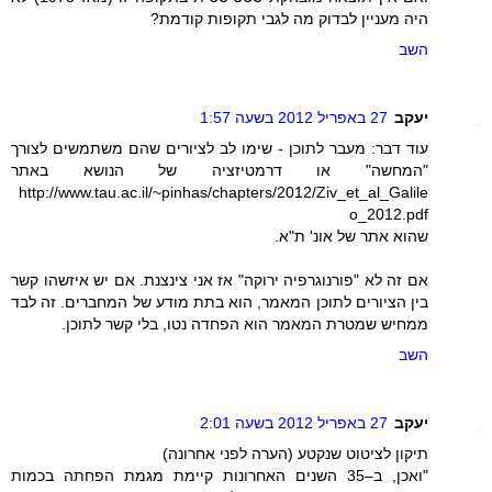
היה מעניין לבדוק מה לגבי תקופות קודמת?
השב
יעקב
27 באפריל 2012 בשעה 1:57
עוד דבר: מעבר לתוכן - שימו לב לציורים שהם משתמשים לצורך
"המחשה" או דרמטיזציה של הנושא באתר
http://www.tau.ac.il/~pinhas/chapters/2012/Ziv_et_al_Galile
o_2012.pdf
שהוא אתר של אונ' ת"א.
אם זה לא "פורנוגרפיה ירוקה" אז אני צינצנת. אם יש איזשהו קשר
בין הציורים לתוכן המאמר, הוא בתת מודע של המחברים. זה לבד
ממחיש שמטרת המאמר הוא הפחדה נטו, בלי קשר לתוכן.
השב
יעקב
27 באפריל 2012 בשעה 2:01
תיקון לציטוט שנקטע (הערה לפני אחרונה)
"ואכן, ב–35 השנים האחרונות קיימת מגמת הפחתה בכמות