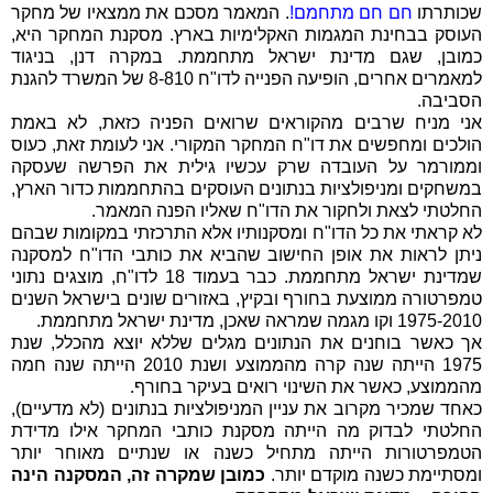
שכותרתו
חם חם מתחמם!
. המאמר מסכם את ממצאיו של מחקר
העוסק בבחינת המגמות האקלימיות בארץ. מסקנת המחקר היא,
כמובן, שגם מדינת ישראל מתחממת. במקרה דנן, בניגוד
למאמרים אחרים, הופיעה הפנייה לדו"ח 8-810 של המשרד להגנת
הסביבה.
אני מניח שרבים מהקוראים שרואים הפניה כזאת, לא באמת
הולכים ומחפשים את דו"ח המחקר המקורי. אני לעומת זאת, כעוס
וממורמר על העובדה שרק עכשיו גילית את הפרשה שעסקה
במשחקים ומניפולציות בנתונים העוסקים בהתחממות כדור הארץ,
החלטתי לצאת ולחקור את הדו"ח שאליו הפנה המאמר.
לא קראתי את כל הדו"ח ומסקנותיו אלא התרכזתי במקומות שבהם
ניתן לראות את אופן החישוב שהביא את כותבי הדו"ח למסקנה
שמדינת ישראל מתחממת. כבר בעמוד 18 לדו"ח, מוצגים נתוני
טמפרטורה ממוצעת בחורף ובקיץ, באזורים שונים בישראל השנים
1975-2010 וקו מגמה שמראה שאכן, מדינת ישראל מתחממת.
אך כאשר בוחנים את הנתונים מגלים שללא יוצא מהכלל, שנת
1975 הייתה שנה קרה מהממוצע ושנת 2010 הייתה שנה חמה
מהממוצע, כאשר את השינוי רואים בעיקר בחורף.
כאחד שמכיר מקרוב את עניין המניפולציות בנתונים (לא מדעיים),
החלטתי לבדוק מה הייתה מסקנת כותבי המחקר אילו מדידת
הטמפרטורות הייתה מתחיל כשנה או שנתיים מאוחר יותר
ומסתיימת כשנה מוקדם יותר.
כמובן שמקרה זה, המסקנה הינה