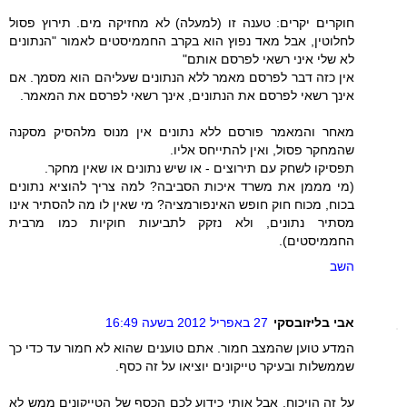
חוקרים יקרים: טענה זו (למעלה) לא מחזיקה מים. תירוץ פסול
לחלוטין, אבל מאד נפוץ הוא בקרב החממיסטים לאמור "הנתונים
לא שלי איני רשאי לפרסם אותם"
אין כזה דבר לפרסם מאמר ללא הנתונים שעליהם הוא מסמך. אם
אינך רשאי לפרסם את הנתונים, אינך רשאי לפרסם את המאמר.
מאחר והמאמר פורסם ללא נתונים אין מנוס מלהסיק מסקנה
שהמחקר פסול, ואין להתייחס אליו.
תפסיקו לשחק עם תירוצים - או שיש נתונים או שאין מחקר.
(מי מממן את משרד איכות הסביבה? למה צריך להוציא נתונים
בכוח, מכוח חוק חופש האינפורמציה? מי שאין לו מה להסתיר אינו
מסתיר נתונים, ולא נזקק לתביעות חוקיות כמו מרבית
החממיסטים).
השב
אבי בליזובסקי
27 באפריל 2012 בשעה 16:49
המדע טוען שהמצב חמור. אתם טוענים שהוא לא חמור עד כדי כך
שממשלות ובעיקר טייקונים יוציאו על זה כסף.
על זה הויכוח. אבל אותי כידוע לכם הכסף של הטייקונים ממש לא