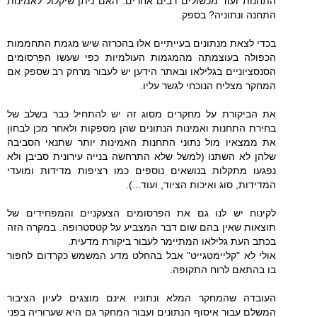
התחנות ועוד מכשולים רבים אחרים. האם ניתן שיקלול לאמינות
התחנה ונתוניה? בספק.
בכדי לצאת מנתונים בעייתיים אלו בהכרזה שיש מגמת התחממות
הכפולה בעוצמתה מהמגמות העולמיות כפי שעשו הפרסומים
הסנסציוניים בגלילאו ובאתר הידען יש לעבור מרחק רב שספק אם
המחקר מצליח הנוכחי לגשר עליו.
את הביקורת על מחקרים מסוג זה יש להתחיל כבר בשלב של
בחירת התחנות ואמינות הנתונים שהן מספקות ולאחר מכן לבחון
את ממצאיו מול נתוני התחנות האמינות יותר שתנאי הסביבה
שלהן לא השתנו (למשל שלא התרחשה בנייה עירונית סביבן ולא
נפגעו מתקלות בנושאים נוספים כמו רציפות מדידות ומועדי
המדידות, סוג ואיכות הציוד, ועוד...).
לקינוח יש לנו גם את הפרסומים הצעקניים והמפחידים של
תוצאות שאין בהם שום דבר המצביע על קטסטרופה. במקרה הזה
בכתב העת גלילאו המתיימר לעבור ביקורת מדעית.
אולי לא "קליימטגייט" אבל בהחלט מדע המשמש כקרדום לחפור
בו בהתאם לרוח התקופה.
העובדה שהמחקר המלא ונתוניו אינם מוצגים לעיון הציבור
המשלם עבור איסוף הנתונים ועבור המחקר גם היא שערוריה בפני