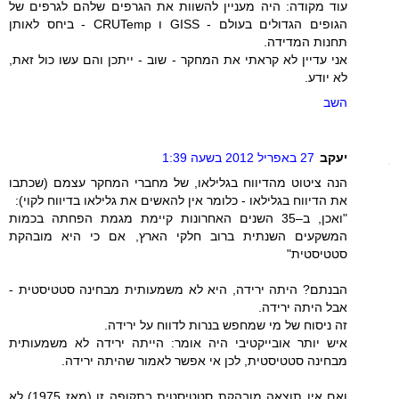
עוד מקודה: היה מעניין להשוות את הגרפים שלהם לגרפים של
הגופים הגדולים בעולם - GISS ו CRUTemp - ביחס לאותן
תחנות המדידה.
אני עדיין לא קראתי את המחקר - שוב - ייתכן והם עשו כול זאת,
לא יודע.
השב
יעקב
27 באפריל 2012 בשעה 1:39
הנה ציטוט מהדיווח בגלילאו, של מחברי המחקר עצמם (שכתבו
את הדיווח בגלילאו - כלומר אין להאשים את גלילאו בדיווח לקוי):
"ואכן, ב–35 השנים האחרונות קיימת מגמת הפחתה בכמות
המשקעים השנתית ברוב חלקי הארץ, אם כי היא מובהקת
סטטיסטית"
הבנתם? היתה ירידה, היא לא משמעותית מבחינה סטטיסטית -
אבל היתה ירידה.
זה ניסוח של מי שמחפש בנרות לדווח על ירידה.
איש יותר אובייקטיבי היה אומר: הייתה ירידה לא משמעותית
מבחינה סטטיסטית, לכן אי אפשר לאמור שהיתה ירידה.
ואם אין תוצאה מובהקת סטטיסטית בתקופה זו (מאז 1975) לא