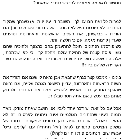
תחשוב לרגע מה אמורים להרגיש כותבי המאמר?
למרות כל זאת הם ענו לך - תשובה די עיניינית: א) טענתך שמקור
הנתונים לא פורסם היא לא נכונה - אלה נתוני השרמ"ט. וב) הם
הורידו - כבקשתך, את השנים הראשונות והאחרונות וטוענים
שעדיין קיימת מגמה, עם כי חלשה יותר.
כשיפורסמו הנתונים תוכל להתעמק בהם כרצונך ולהוכיח שהם
טעו. פיסה קטנה של תהילת עולם מחכה לך - כי כפי שכתבתי,
אלה הם שלשה חוקרים ידועים ומכובדים. ואתה יודע שהם טעו.
הקריירה שלהם בידך!!!
בינינו - ממבט קצר בגרף שהבאת אכן נראה לי שגם אם תוריד את
השנה הראשונה והאחרונה, עדיין תישאר מגמת עלייה, וגם נראה
שהגרף מספיק ברור ואפשר להוציא ממנו את הנתונים ולבדוק
אותם כבר עכשיו, אם אתה חסר סבלנות.
אבל עם כל זאת יש דבר עחד לגביו אני חושב שאתה צודק. מאד
תמוה בעיני שהנתונים הגולמיים אינם ניתנים לפרסום. זה לא
המצב בארה"ב או בבריטניה בהן נתונים שמקורם בכספו של
משלם המיסים פתוחים לקהל (ואל תתחילו עם 'קלימט גייט'
עכשיו שוב. הנתונים פ ת ו ח י ם לקהל!)