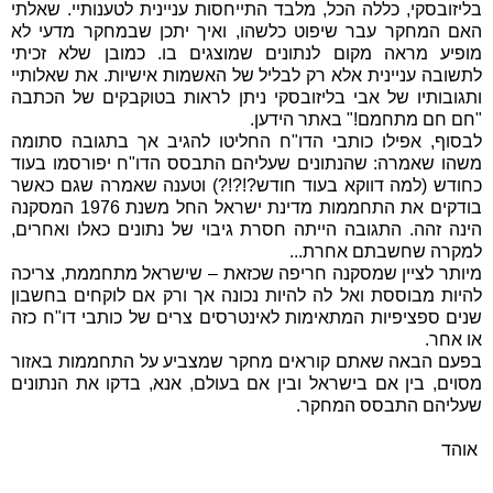
בליזובסקי, כללה הכל, מלבד התייחסות עניינית לטענותיי. שאלתי
האם המחקר עבר שיפוט כלשהו, ואיך יתכן שבמחקר מדעי לא
מופיע מראה מקום לנתונים שמוצגים בו. כמובן שלא זכיתי
לתשובה עניינית אלא רק לבליל של האשמות אישיות. את שאלותיי
ותגובותיו של אבי בליזובסקי ניתן לראות בטוקבקים של הכתבה
"חם חם מתחמם!" באתר הידען.
לבסוף, אפילו כותבי הדו"ח החליטו להגיב אך בתגובה סתומה
משהו שאמרה: שהנתונים שעליהם התבסס הדו"ח יפורסמו בעוד
כחודש (למה דווקא בעוד חודש?!?!?) וטענה שאמרה שגם כאשר
בודקים את התחממות מדינת ישראל החל משנת 1976 המסקנה
הינה זהה. התגובה הייתה חסרת גיבוי של נתונים כאלו ואחרים,
למקרה שחשבתם אחרת...
מיותר לציין שמסקנה חריפה שכזאת – שישראל מתחממת, צריכה
להיות מבוססת ואל לה להיות נכונה אך ורק אם לוקחים בחשבון
שנים ספציפיות המתאימות לאינטרסים צרים של כותבי דו"ח כזה
או אחר.
בפעם הבאה שאתם קוראים מחקר שמצביע על התחממות באזור
מסוים, בין אם בישראל ובין אם בעולם, אנא, בדקו את הנתונים
שעליהם התבסס המחקר.
אוהד