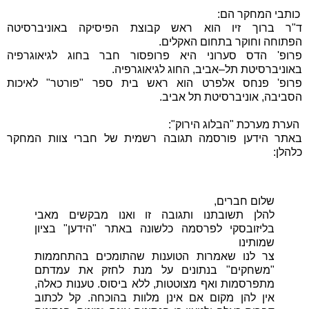
כותבי המחקר הם:
ד"ר ברוך זיו הוא ראש קבוצת הפיסיקה באוניברסיטה
הפתוחה
וחוקר בתחום האקלים.
פרופ' הדס סערוני היא פרופסור חבר בחוג לגיאוגרפיה
באוניברסיטת
תל–אביב, החוג לגיאוגרפיה.
פרופ' פנחס אלפרט הוא ראש בית ספר "פורטר" לאיכות
הסביבה,
אוניברסיטת תל אביב.
הערת מערכת "הבלוג הירוק":
באתר הידען פורסמה תגובה רשמית של חברי צוות המחקר
כלהלן:
שלום חברים,
להלן תשובתנו ותגובה זו ואנו מבקשים מאבי
בליזובסקי לפרסמה כלשונה באתר "הידען" בציון
שמותינו
צר לנו שאמרות הטוענות שהתומכים בהתחממות
"משחקים" בנתונים על מנת לחזק את עמדתם
מתפרסמות ואף מצוטטות, ללא ביסוס. טענות כאלה,
אין להן מקום אם אינן מלוות בהוכחה. קל לכתוב