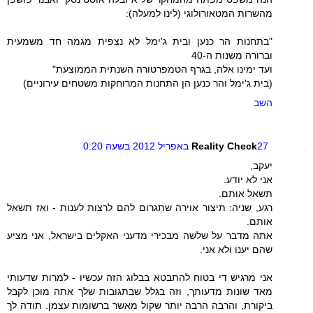
מהשרות המטאורולוגי (לינו למעלה):
"בתחנות הר כנען ובית ג'ימל לא נצפית מגמה חד משמעית
וברורה משנות ה-40
ועד ימינו אלה, בגרף הטמפרטורה השנתית הממוצעת"
(בית ג'ימל והר כנען הן התחנות המרוחקות משטחים עירוניים)
השב
27 באפריל 2012 בשעה 0:20
Reality Check
יעקב,
אני לא יודע.
תשאל אותם.
רגע, שניה: תיצור אוירה שתגרום להם לרצות לענות - ואז תשאל
אותם.
אתה מדבר על שלשה מבכירי מדעני האקלים בישראל, אני מציע
שהם יענו ולא אני.
אני מרגיש די בטוח להתבטא בבלוג הזה עכשיו - למרות שדעותי
מאד שונות מדעותך, וזה בגלל שבתגובות שלך אתה מוכן לקבל
ביקורת, והרבה הרבה יותר שקול מאשר ברשומות עצמן. תודה לך