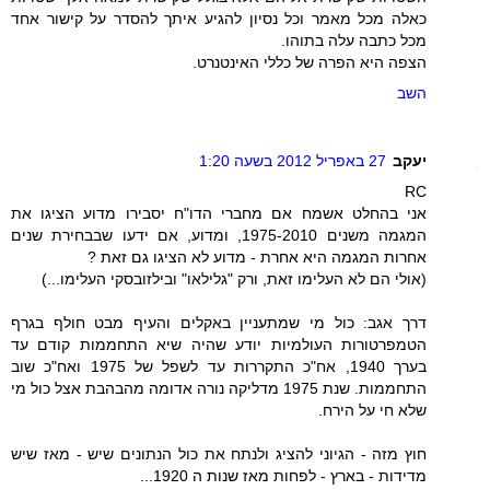
כאלה מכל מאמר וכל נסיון להגיע איתך להסדר על קישור אחד
מכל כתבה עלה בתוהו.
הצפה היא הפרה של כללי האינטנרט.
השב
יעקב
27 באפריל 2012 בשעה 1:20
RC
אני בהחלט אשמח אם מחברי הדו"ח יסבירו מדוע הציגו את
המגמה משנים 1975-2010, ומדוע, אם ידעו שבבחירת שנים
אחרות המגמה היא אחרת - מדוע לא הציגו גם זאת ?
(אולי הם לא העלימו זאת, ורק "גלילאו" ובילזובסקי העלימו...)
דרך אגב: כול מי שמתעניין באקלים והעיף מבט חולף בגרף
הטמפרטורות העולמיות יודע שהיה שיא התחממות קודם עד
בערך 1940, אח"כ התקררות עד לשפל של 1975 ואח"כ שוב
התחממות. שנת 1975 מדליקה נורה אדומה מהבהבת אצל כול מי
שלא חי על הירח.
חוץ מזה - הגיוני להציג ולנתח את כול הנתונים שיש - מאז שיש
מדידות - בארץ - לפחות מאז שנות ה 1920...