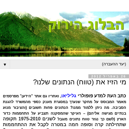
▼
26 באפריל 2012
מי הזיז את (טווח) הנתונים שלנו?
כתב העת למדע פופולרי
גליליאו
, ואחריו גם אתר "הידען" מפרסמים
מאמר המבוסס על מחקר שנערך במסגרת מענק כספי מהמשרד להגנת
הסביבה. מה ניתן ללמוד ממנו? הנתונים פחות חשובים (והציבור מנוע
בנתיים מגישה אליהם) – העיקר שהמסקנה תצביע על התחממות כדור
לשנים 1975-2010 תקופה
הארץ (לשם כך נגזר טווח נתונים מוגבל
שתחילתה קרה וסופה חמה במטרה לקבל את ההתחממות