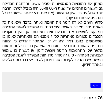
ממתן את התוצאות הסנסציוניות וסביר ששינוי והרחבת הבדיקה
גם לעשורים החמים של שנות ה-60 וה-50 היה מוביל למיתון הרבה
יותר גדול עד כדי איון התוצאות (את זאת נדע לאחר שישוחררו כל
הנתונים לניתוח ובדיקה).
כידוע חשוב לא רק לומר את האמת ואותה בלבד אלא את
כל
האמת. יתכן מאד כי האשם נעוץ בהנחיות המשרד להגנת הסביבה
המבקש להעצים את הבהלה ואת חשיבותו אך אין החוקרים
הנכבדים פטורים מאחריות לסיוג ממצאיהם והאחריות לאופן בו
משתמשים בהם. ראוי היה לעורכי המחקר להדגיש כי הטווח
הנתונים שאותו ניתחו חלקי ומוטה מראש ואין בו בכדי לתת תמונה
מלאה על "התחממות חריפה ויוצאת דופן" או לעשות בו שימוש
למטרות הפחדה - סיוג זה נעדר מדו"חות המשרד להגנת הסביבה
המשתמש במחקר לקידום מטרותיו וכן לא מופיע בכתבות בגלילאו
ובאתר הידען.
שתף
76 תגובות: