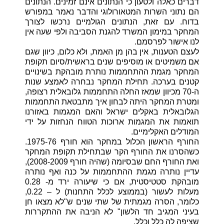
דברים כאלה ולטעון כי הנתונים אינם זמינים. הנתונים
הם נתוני השרות המטאורולוגי והדבר נאמר במפורש
בדוח. עם זאת, הנתונים הגולמיים נרכשו לצורך
המחקר במימון המשרד להגנת הסביבה ולפי שעה אין
לנו אישור לפרסמם.
לעצם הטענות, אין בהן מן האמת, ולא כלום, כיוון שגם
אם משמיטים או מוסיפים שנים בראשית/סיום תקופת
המחקר מגמת ההתחממות נותרת מובהקת בשינויים
קטנים בערכה. תחילת המחקר נבחרה לאמצע שנות
ה-70 מכיוון שמאז החלה התחממות גלובאלית רצופה,
ומטרת המחקר היתה לבחון איך מתבטאת התחממות
הגלובאלית באקלים ישראל והאם המגמות באזורנו
תואמות את המגמות ארוכות הטווח הנחזות על ידי
המודלים האקלימיים.
החורף הראשון הכלול במחקר הוא חורף 1975-76.
כשהסרנו את החורף הקר שבתחילת תקופת המחקר
ואת החורף החם שבסיומה (שהיה חורף 2008-2009),
עדיין נותרה מגמת ההתחממות על כנה ואף נותרה
מובהקת סטטיסטית, אם כי שיעורה ירד מ- 0.28
מעלות לעשור (בממוצע לכלל התחנות) ל – 0.22,
כלומר, הסרה מגמתית של שתי שנים ש"לא מצאו חן
בעיני המגיב חד הלשון" לא הניבה את ההתקררות
שציפה לה כלל וכלל.