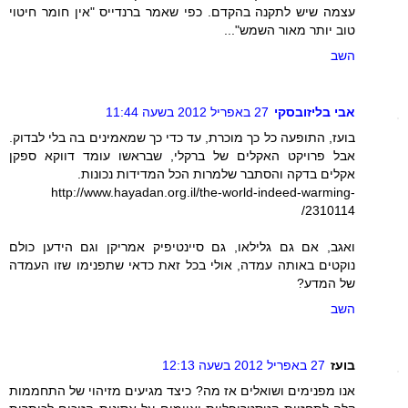
עצמה שיש לתקנה בהקדם. כפי שאמר ברנדייס "אין חומר חיטוי
טוב יותר מאור השמש"...
השב
אבי בליזובסקי
27 באפריל 2012 בשעה 11:44
בועז, התופעה כל כך מוכרת, עד כדי כך שמאמינים בה בלי לבדוק.
אבל פרויקט האקלים של ברקלי, שבראשו עומד דווקא ספקן
אקלים בדקה והסתבר שלמרות הכל המדידות נכונות.
http://www.hayadan.org.il/the-world-indeed-warming-
2310114/
ואגב, אם גם גלילאו, גם סיינטיפיק אמריקן וגם הידען כולם
נוקטים באותה עמדה, אולי בכל זאת כדאי שתפנימו שזו העמדה
של המדע?
השב
בועז
27 באפריל 2012 בשעה 12:13
אנו מפנימים ושואלים אז מה? כיצד מגיעים מזיהוי של התחממות