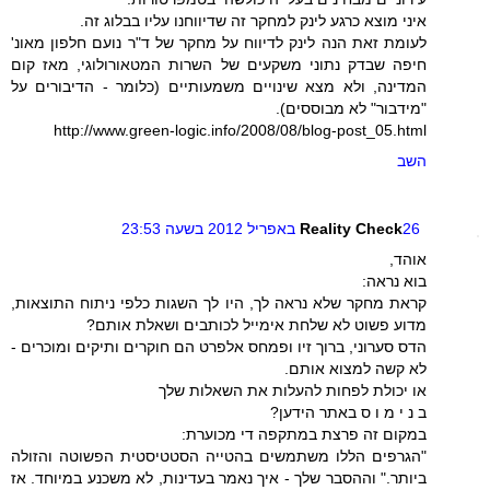
איני מוצא כרגע לינק למחקר זה שדיווחנו עליו בבלוג זה.
לעומת זאת הנה לינק לדיווח על מחקר של ד"ר נועם חלפון מאונ'
חיפה שבדק נתוני משקעים של השרות המטאורולוגי, מאז קום
המדינה, ולא מצא שינויים משמעותיים (כלומר - הדיבורים על
"מידבור" לא מבוססים).
http://www.green-logic.info/2008/08/blog-post_05.html
השב
26 באפריל 2012 בשעה 23:53
Reality Check
אוהד,
בוא נראה:
קראת מחקר שלא נראה לך, היו לך השגות כלפי ניתוח התוצאות,
מדוע פשוט לא שלחת אימייל לכותבים ושאלת אותם?
הדס סערוני, ברוך זיו ופמחס אלפרט הם חוקרים ותיקים ומוכרים -
לא קשה למצוא אותם.
או יכולת לפחות להעלות את השאלות שלך
ב נ י מ ו ס באתר הידען?
במקום זה פרצת במתקפה די מכוערת:
"הגרפים הללו משתמשים בהטייה הסטטיסטית הפשוטה והזולה
ביותר." וההסבר שלך - איך נאמר בעדינות, לא משכנע במיוחד. אז