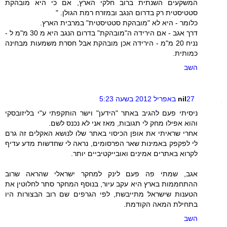
המשקעים השנתית ברוב חלקי הארץ, אם כי היא מובהקת
סטטיסטית רק בדרום הנגב ובמזרח רמת הגולן. "
כלומר - היא לא "מובהקת סטטיסטית" במרבית הארץ.
דרך אגב - אם הירידה ה"מובהקת" בדרום הנגב היא מ 30 מ"מ ל -
נניח 20 מ"מ - הירידה אכן מובהקת אבל חסרת משמעות מבחינה
כמותית.
השב
27 באפריל 2012 בשעה 5:23
nil
ניסיתי פעם להגיב באתר "הידען" וישר הותקפתי ע"י בליזובסקי
והוא אפילו מחק לי תגובות, מאז אני לא נכנס לשם.
אחרי שראיתי את אופן הכיסוי באתר שלו לנושא האקלים זה גרם
לי לפקפק באמינות שאר הפרסומים, נראה לי שחדשות מדע עדיף
לקרוא באתרים אמינים ואובייקטיביים יותר.
אגב, שמתי פה פעם לינק למחקר ישראלי שהראה שרוב
ההתחממות בארץ היא עקב עיור, בנוסף המחקר סתר לחלוטין את
הטענות שישראל מתייבשת, לפי הגרפים שם רוב הבצורות היו
בתחילת המאה הקודמת.
השב