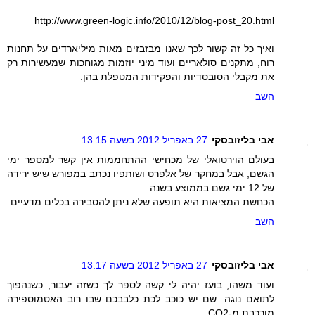
http://www.green-logic.info/2010/12/blog-post_20.html
ואיך כל זה קשור לכך שאנו מבזבזים מאות מיליארדים על תחנות
רוח, מתקנים סולאריים ועוד מיני יוזמות מגוחכות שמעשירות רק
את מקבלי הסובסדיות והפקידות המטפלת בהן.
השב
אבי בליזובסקי
27 באפריל 2012 בשעה 13:15
בעולם הוירטואלי של מכחישי ההתחממות אין קשר למספר ימי
הגשם, אבל במחקר של אלפרט ושותפיו נכתב במפורש שיש ירידה
של 12 ימי גשם בממוצע בשנה.
הכחשת המציאות היא תופעה שלא ניתן להסבירה בכלים מדעיים.
השב
אבי בליזובסקי
27 באפריל 2012 בשעה 13:17
ועוד משהו, בועז יהיה לי קשה לספר לך כשזה יעבור, כשנהפוך
לתואם נוגה. שם יש כוכב לכת כלבבכם שבו רוב האטמוספירה
מורכבת מ-CO2.