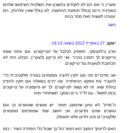
מעניין כי אם הם לא לוקחים בחשבון את השלכות השימוש שלהם
באנרגיה היום (בגלל תופעת ההחצנה, לא בגלל שאין עלויות), הם
יצטרכו לעשות זאת מחר בכוח.
השב
יעקב
27 באפריל 2012 בשעה 19:13
אדון בילזובסקי, תפסיק לבלבל על הטייקונים. אם אתה שונא
טייקונים לך תפגין בככיר. אני לא טייקון (לצערי), הבלוג הזה לא
הכתובת לטענות נגד טייקונים.
אנו מדברים פה אם תקין להציג ממצאים בצורה סלקטיבית כדי
להגביר את אפקט ההפחדה. אנו דנים בשאלה אם תקין להפיץ
בהלת שוא. זה לא קשור לטייקונים. לך יש פיקסציה על טייקונים
(כמו למשל - גם לד"ר ג'ים הנסן). תשתחרר מזה.
ה"מדע" לא טוען שהמצב חמור. יש אנשים שטוענים כך וגם
טוענים שהם מדענים. אני חושב שמי שמפרסם ממצאים
סלקטיביים אינו תדען אלא תועמלן.
האם לדעתך המצב הוא חמור כול כך שכול כלי הפחדה כשיר - כמו