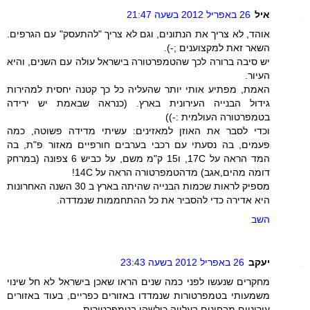
איל
26 באפריל 2012 בשעה 21:47
אוהד, לא צריך את הנתונים, וגם לא צריך "להתעסק" עם הגרפים.
השאר זאת למקצוענים ;-).
יש סיבה ברורה לכך שהטמפרטורה בישראל עולה עם השנים, והיא
העיור.
האמת, מפתיע אותי יותר שהעליה כל כך קטנה יחסית למהירות
גידול הבנייה העירונית בארץ. (כנראה שבאמת יש ירידה
בטמפרטורה העולמית :-))
וכדי לסבר את האוזן למאזינים: עשיתי מדידה פשוטה, כמה
פעמים, בה נסעתי עם רכבי בערבים חורפיים מאזור פ"ת, בה
המד הראה על 17C, ו15 ק"מ משם, על כביש 6 צפונה (במרחק
דומה מהים,אגב) מדהטמפרטורה הראה על 14C!
מספיק לראות שכמות הבנייה שהיתה בארץ ב 30 השנה האחרונות
היא אדירה כדי להסביר את כל ההתחממות שנמדדה.
השב
יעקב
26 באפריל 2012 בשעה 23:43
מחקרים שנעשו לפני כמה שנים הראו שאכן בישראל לא חל שינוי
משמעותי בטמפרטורות שנמדדו באזורים כפריים, בעוד באזורים
עירוניים מבחינים בעלייה כולשהי בטמפרטורות.