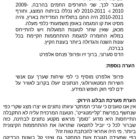
מעבר לכך, שני החורפים החמים בהרבה, 2009-
2010 ו- 2010-2011 לא נכללו בניתוח המוצג, וחורף
2010-2011 היה החם בתולדות המדידות בארץ, והיה
מסיט את קו המגמה באופן משמעותי כלפי מעלה.
מכאן, שאין שחר לטענות המועלות ויש להתייחס
במלוא החומרה למגמת ההתחממות הקיימת בכל
עונות השנה והגדולה ביותר בעונת הקיץ.
בברכה,
הדס סערוני, ברוך זיו ופרופ' פנחס אלפרט
הערה נוספת:
פרופ' אלפרט מוסיף כי לפי שיחות שערך עם אנשי
השירות המטאורולוגי, הנתונים יועלו בקרוב לאוויר על
ידם לפי חוק חופש המידע.
הערת מערכת הבלוג הירוק:
אין אנו טוענים כי עורכי המחקר עיוותו נתונים או יצרו מצג שקרי כפי
שנחשף בפרשת "קליימטגייט", הטענה המרכזית עליה לא התקבלה
התייחסות היא מדוע "סומן" מראש מקטע נתונים לבחינה, כזה
שברור לכל כי יוביל לתוצאה שתראה את ההתחממות הקיצונית
ביותר. מי היה אחראי להכתבת טווח זה?
כפי שמעידה תגובת צוות המחקר גם שינוי קל בשנות הבדיקה