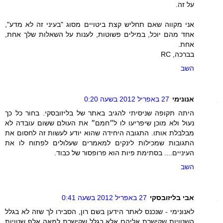
על זה.
אני מקווה שאם תחליש קצת ביטויים מסוג "בעיני זה לא מדע",
אחד מהם יוכל, במילים פשוטות, לענות על השאלות שלך אחת,
אחת.
בברכה, RC
השב
אנונימי
27 באפריל 2012 בשעה 0:20
היתה תקופה שניסיתי להגיב באתר של בליזובסקי. בחור כל כך
נעול ולא מוכן שיפריעו לו ל״חמם״ את העולם ששום עובדה לא
מבלבלת אותו. התגובה היחידה שהוא יודע לעשות זה לחסום את
התגובות שמכילות לינקים למאמרים שעלולים לפתוח לו את
העיניים.... בסתימת פיות הוא פרופסור של כבוד.
השב
אבי בליזובסקי
27 באפריל 2012 בשעה 0:41
לאנונימי - שנכנס לאתר הידען בשם רון, הסבירו לך שזה לא בגלל
השטויות שקישרת אליהם אלא בגלל שקישרת למאה אלף שטויות