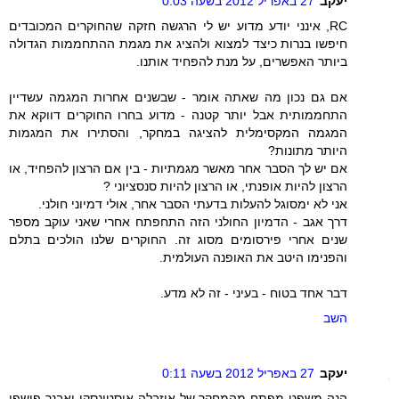
יעקב
27 באפריל 2012 בשעה 0:03
RC, אינני יודע מדוע יש לי הרגשה חזקה שהחוקרים המכובדים
חיפשו בנרות כיצד למצוא ולהציג את מגמת ההתחממות הגדולה
ביותר האפשרים, על מנת להפחיד אותנו.
אם גם נכון מה שאתה אומר - שבשנים אחרות המגמה עשדיין
התחממותית אבל יותר קטנה - מדוע בחרו החוקרים דווקא את
המגמה המקסימלית להציגה במחקר, והסתירו את המגמות
היותר מתונות?
אם יש לך הסבר אחר מאשר מגמתיות - בין אם הרצון להפחיד, או
הרצון להיות אופנתי, או הרצון להיות סנסציוני ?
אני לא ימסוגל להעלות בדעתי הסבר אחר, אולי דמיוני חולני.
דרך אגב - הדמיון החולני הזה התחפתח אחרי שאני עוקב מספר
שנים אחרי פירסומים מסוג זה. החוקרים שלנו הולכים בתלם
והפנימו היטב את האופנה העולמית.
דבר אחד בטוח - בעיני - זה לא מדע.
השב
יעקב
27 באפריל 2012 בשעה 0:11
הנה משפט מפתח מהמחקר של איזבלה אוסטינסקי ואבנר פושפן