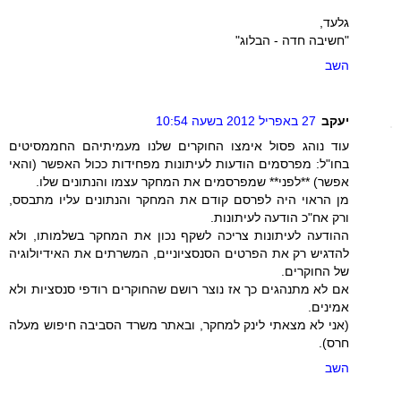
גלעד,
"חשיבה חדה - הבלוג"
השב
יעקב
27 באפריל 2012 בשעה 10:54
עוד נוהג פסול אימצו החוקרים שלנו מעמיתיהם החממסיטים
בחו"ל: מפרסמים הודעות לעיתונות מפחידות ככול האפשר (והאי
אפשר) **לפני** שמפרסמים את המחקר עצמו והנתונים שלו.
מן הראוי היה לפרסם קודם את המחקר והנתונים עליו מתבסס,
ורק אח"כ הודעה לעיתונות.
ההודעה לעיתונות צריכה לשקף נכון את המחקר בשלמותו, ולא
להדגיש רק את הפרטים הסנסציוניים, המשרתים את האידיולוגיה
של החוקרים.
אם לא מתנהגים כך אז נוצר רושם שהחוקרים רודפי סנסציות ולא
אמינים.
(אני לא מצאתי לינק למחקר, ובאתר משרד הסביבה חיפוש מעלה
חרס).
השב