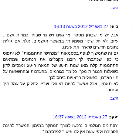
השב
בועז
27 באפריל 2012 בשעה 16:13
אבי, יש מי שבוחן מספר ימי גשם ויש מי שבוחן כמויות גשם...
עזוב. לא חל שינוי משמעותי במשטר הגשמים. אלא אם גילית
נתונים חדשים שיאירו את עינינו.
גם זה שתמשיך לנופף בססמאות ״מכחישי התחממות״ לא יתפוס
כי כפי שכתבתי לך רובנו מקבלים את הנתונים שמראים
התחממות קלה מאז שנות ה-80 של המאה ה-20 ומנסים לדון
בשאלות הנגזרות מכך, כלומר בגורמים, בהערכות ובההשפעה על
חיי האדם, ובפעולות הראויות ביחס לכך.
לא תאמין, אבל אפשר להיות רציונלי ועדיין לחלוק על עמדותיך
וסגנונך.
השב
יעקב
27 באפריל 2012 בשעה 16:37
"הנתונים הגולמיים נרכשו לצורך המחקר במימון המשרד להגנת
הסביבה ולפי שעה אין לנו אישור לפרסמם."