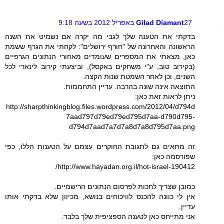
27 באפריל 2012 בשעה 9:18
Gilad Diamant
בדקתי את הטענה שלך לגבי מה יקרה אם נשמיט את השנה
הראשונה והאחרונה של "חורף ירושלים": לקחתי את הגרף ששמת
כאן, מצאתי את המספרים שעומדים מאחורי הנתונים הגרפיים
(בקירוב טוב, ע"י משחקים באקסל), וביצעתי קירוב לינארי לכל
השנים, וכן לאחר השמטת שנות הקצה.
התוצאה אינה שונה בהרבה. עדיין התחממות.
ניתן לראות זאת כאן:
http://sharpthinkingblog.files.wordpress.com/2012/04/d794d
7aad797d79ed79ed795d7aa-d790d795-
d794d7aad7a7d7a8d7a8d795d7aa.png
זה מתאים גם לתגובת החוקרים עצמם על הטענות הללו, כפי
שפורסמה כאן:
http://www.hayadan.org.il/hot-israel-190412/
כמובן שצריך לחכות לפרסום הנתונים הרישמיים.
אין לי כוונה להכנס לוויכוחים בנושא, מכיוון שלא בדקתי אותו
עדיין.
אני מתייחס כאן לטענה הספציפית שלך בלבד.