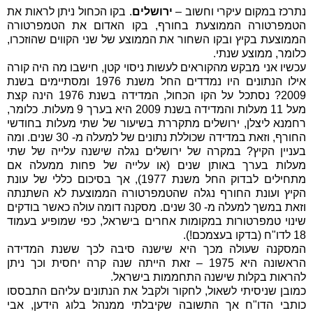
נתרכז במקום עיקרי וחשוב –
ירושלים
. בקו הכחול ניתן לראות את
הטמפרטורה הממוצעת בחורף, בקו האדום את הטמפרטורה
הממוצעת בקיץ ובקו השחור את הממוצע של שני הקווים שהוזכרו,
כלומר, ממוצע שנתי.
עכשיו אני מבקש מהקוראים לעשות ניסוי קטן, חישבו מה היה קורה
אילו הנתונים היו נמדדים החל משנת 1976 ומסתיימים בשנת
2009? נסתכל על הקו הכחול, המדידה בשנת 1976 הינה קצת
מעל 11 מעלות והמדידה בשנת 2009 היא בערך 9 מעלות. כלומר,
רחמנא ליצלן, ירושלים מתקררת בשיעור של שתי מעלות בחודשי
החורף, וזאת במדידה שכוללת נתונים של למעלה מ- 30 שנים. ומה
בעניין הקיץ? במקרה של ירושלים נגלה שישנה עלייה של שתי
מעלות בערך באותן שנים (או עלייה של פחות ממעלה אם
מתחילים לבדוק החל משנת 1977), אך בסיכום כללי של עונת
הקיץ ועונת החורף נגלה שהטמפרטורה הממוצעת לא השתנתה
וזאת במשך למעלה מ- 30 שנים. מסקנה דומה עולה כאשר בודקים
שינוי טמפרטורות במקומות אחרים בישראל, כפי שמופיע בעמוד
18 לדו"ח (בדקו בעצמכם!).
המסקנה שעולה מכך היא שישנה סיבה לכך ששנת המדידה
הראשונה היא 1975 – זאת הייתה שנה קרה יחסית וכך ניתן
להראות בקלות שישנה התחממות בישראל.
כמובן שניסיתי לשאול, לחקור ולקבל את הנתונים עליהם התבססו
כותבי הדו"ח אך התשובה שקיבלתי ממנהל בלוג הידען, אבי