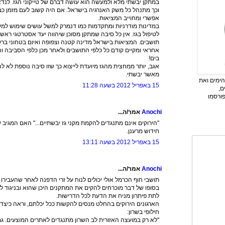
במתקן יבשתי מלא ולמעשה הוא עושה דברם של טייקוני הגז. לנדא
וכך מתנהל כל משק האנרגיה בישראל. אם היה קשוב לעם מזמן כבר
אפשרי ומחוייב המציאות.
לטיפול בגז. אין כל סיבה שמתקן מסוכן שיהווה יעד אסטרטגי ראשו
תושבים. המציאות בישראל מדינה קטנה וצפופה ואיום בטחוני ברק
אחראי ומקיים קודם כל כלפי התושבים ולאחר מכן כלפי הסביבה ו
בים!
אגב, יותר ממחצית מהגז מיועדת לייצוא כך שזו סיבה נוספת לא לה
מאשר יבשתי.
ימים ואת
15 באפריל 2012 בשעה 11:28
ם,
פורסמו
Anochi
אמר/ה...
"הירוקים אינם מתנגדים להקמת מקני גז יבשתיים..." האם המגיב 
חידוש מרענן.
15 באפריל 2012 בשעה 13:11
Anochi
אמר/ה...
תושבי חוף הכרמל אולי יכולים לנוח על זרי הדפנה לאחר שהעבירו
בסופו של דבר מוכרחים להקים את המתקנים היכן שהוא ובניגוד לט
לתת פיתרון מניח את הדעת לכל הדרישות.
הארגונים הירוקים בהחלט מנסים להקשות ככל יכלתם, וראה כיצד
חילופי בשרון:
"לא רק במועצה האזורית לב השרון מתנגדים לאתרים המוצעים. גם 