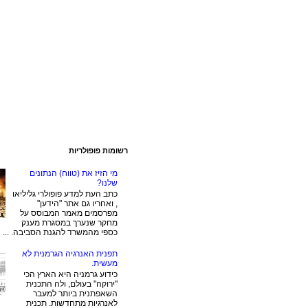
רשומות פופולריות
מי הזיז את (טווח) הנתונים
שלנו?
כתב העת למדע פופולרי גליליאו
, ואחריו גם אתר "הידען"
מפרסמים מאמר המבוסס על
מחקר שנערך במסגרת מענק
כספי מהמשרד להגנת הסביבה. ...
תפנית האנרגיה הגרמנית לא
מעשית.
כידוע גרמניה היא הארץ הכי
"ירוקה" בעולם, ולה התכנית
השאפתנית ביותר למעבר
לאנרגיות מתחדשות. תכנית