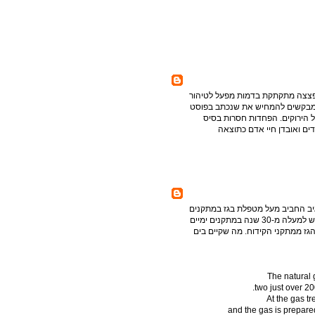
ו"פצצה מתקתקת בדמות מפעל לטיהור
" מבקשים להמחיש את שנכתב בפוסט
ל הירוקים. הפחדות חסרות בסיס
ים ואובדן חיי אדם כתוצאה
 החביב מעל מטפלת בגז במתקנים
ימיים. "מדינות מודרניות ומתקדמות כמו דנמרק למשל עושים שימוש למעלה מ-30 שנה במתקנים ימיים
הגז ממתקני הקידוח. מה שקיים בים
The natural 
two just over 2
At the gas t
and the gas is prepare