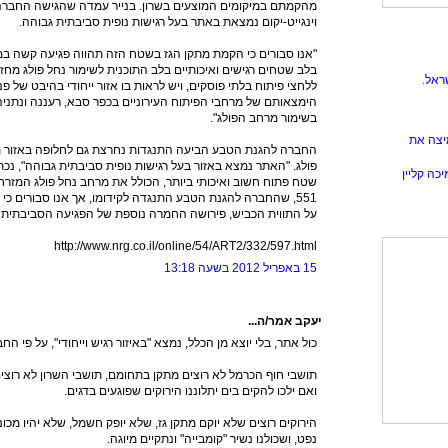
מהקמתם במיקומים המוצעים בשרון. בנייר עמדה שהגישה החברה
וינגייט-יקום נמצאת באתר בעל רגישות נופית סביבתית גבוהה.
"אנו סבורים כי הקמת מתקן הגז בשטח הזה תהווה פגיעה קשה במ
בלב שטחים רגישים ואיכותיים בלב התוכנית לשימור נחל פולג מחזק
ראל.
ללחצי פיתוח בלתי פוסקים, ויש לראות בו אזור ייחודי בהיבט של פ
הימצאותם של מרחבי הפיתוח העירוניים בכפר סבא, רעננה ונתניה
בשימור מרחב הפולג".
יצה את
החברה להגנת הטבע הביעה התנגדות נחרצת גם לחלופה באזור 
פולג. "האתר נמצא באזור בעל רגישות נופית סביבתית גבוהה", נ
כה קליין
שטח פתוח חשוב ואיכותי ביותר, הכולל את מרחב נחל פולג המזר
551, שהחברה להגנת הטבע התנגדה לקידומו, אך אנו סבורים 
על התווית הכביש, פירושה החמרה נוספת של הפגיעה הסביבתית 
http://www.nrg.co.il/online/54/ART2/332/597.html
15 באפריל 2012 בשעה 13:18
יעקב אמר/ה...
כול אתר, בלי יוצא מן הכלל, נמצא "באיזור רגיש וייחודי", על פי 
תושבי חוף הכרמל לא רוצים מתקן בתחומם, תושבי השרון לא רוצי
ואם ילכו להקים בים יתלוננו הירוקים שפוגעים בדגים.
הירוקים רוצים שלא יוקם מתקן גז, שלא יופק חשמל, שלא יהיו מכונ
נפט, ושכולנו נשיר "קומבייה" ונתקיים מיוגה.