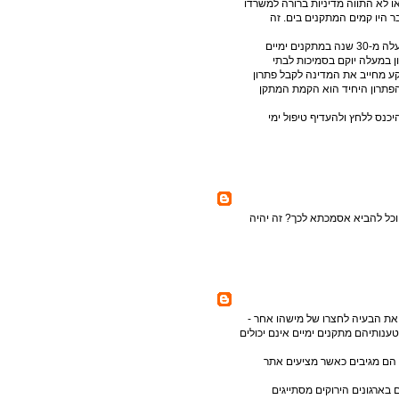
ו לא התווה מדיניות ברורה למשרדו
 היו קמים המתקנים בים. זה
במדינות מודרניות ומתקדמות כמו דנמרק למשל עושים שימוש למעלה מ-30 שנה במתקנים ימיים
ן במעלה יוקם בסמיכות לבתי
ע מחייב את המדינה לקבל פתרון
הפתרון היחיד הוא הקמת המתקן
יכנס ללחץ ולהעדיף טיפול ימי
יוכל להביא אסמכתא לכך? זה יהיה
 את הבעיה לחצרו של מישהו אחר -
ענותיהם מתקנים ימיים אינם יכולים
 הם מגיבים כאשר מציעים אתר
בארגונים הירוקים מסתייגים