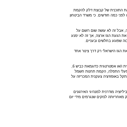
בנייה את התוכנית של קבוצת דלק להקמת
 לפני כמה חודשים. כי משרד הביטחון
 מכל בחינה, אבל זה לא עושה שום רושם על
את הגעת הגז ארצה, אך זה לא ימנע
ה שפוגע בחלשים ובעניים.
את הגז הישראלי רק דרך צינור אחד
פרוייקט בעל חשיבות קיומית, לאומית ו/או אסטרטגית כדוגמאת כביש 6,
, מפעלי התפלה, הקמת תחנות חשמל
תקל באופוזיציה צעקנית המכריזה על
יזציה מודרנית למנהיגי האירגונים
 מאחריותה לנזקים שנגרמים מידי יום