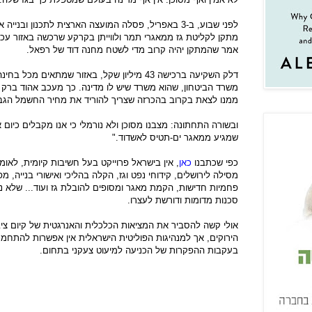
לפני שבוע, ב-3 באפריל, פסלה המועצה הארצית לתכנון ו
מתקן לקליטת גז ממאגרי תמר ולווייתן בקרקע שרכשה באזור עכו
אמר שהמתקן יהיה קרוב מדי לשטח מחנה דוד של רפאל.
דלק השקיעה ברכישה 43 מיליון שקל, באזור שמתאים
משרד הביטחון, שהוא משרד שיש לו מדינה. כך מעכב אהוד ברק 
ממנו לצאת בקרוב בהכרזה שצריך להוריד את מחיר החשמל הגבו
ובשורה התחתונה: מצבנו מסוכן ולא נורמלי כי אנו מקבלים כיום 
שמגיע ממאגר ים-תטיס לאשדוד."
כפי שכתבנו
כאן
, אין בישראל
מסילה לירושלים, קידוחי נפט וגז, הקלה בהליכי ואישורי בנייה
פחמיות חדישות, הקמת מאגר ומסופים להובלת גז ועוד... שלא נ
סכנות מדומות ודורשת לעצרו.
אולי קשה להסביר את המציאות הכלכלית והאנרגטית של קיום ציביל
הירוקים, אך למנהיגות הפוליטית הישראלית אין אפשרות להתחמק
בעקבות ההפקרות של הכניעה למיעוט צעקני בתחום.