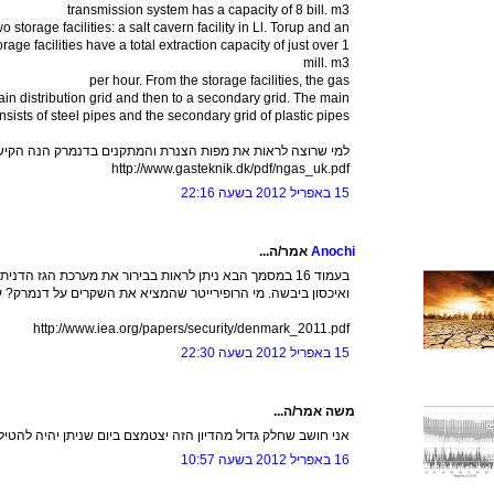
transmission system has a capacity of 8 bill. m3
 storage facilities: a salt cavern facility in Ll. Torup and an
torage facilities have a total extraction capacity of just over 1
mill. m3
per hour. From the storage facilities, the gas
main distribution grid and then to a secondary grid. The main
onsists of steel pipes and the secondary grid of plastic pipes
למי שרוצה לראות את מפות הצנרת והמתקנים בדנמרק הנה הקישו
http://www.gasteknik.dk/pdf/ngas_uk.pdf
15 באפריל 2012 בשעה 22:16
Anochi
אמר/ה...
בעמוד 16 במסמך הבא ניתן לראות בבירור את מערכת הגז הדנ
ואיכסון ביבשה. מי הרופירייטר שהמציא את השקרים על דנמרק? 
http://www.iea.org/papers/security/denmark_2011.pdf
15 באפריל 2012 בשעה 22:30
משה אמר/ה...
אני חושב שחלק גדול מהדיון הזה יצטמצם ביום שניתן יהיה להטי
16 באפריל 2012 בשעה 10:57