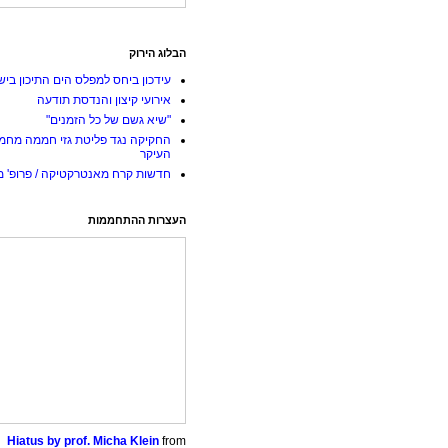
הבלוג הירוק
עידכון ביחס למפלס הים התיכון ביש
אירועי קיצון והנדסת תודעה
"שיא גשם של כל הזמנים"
החקיקה נגד פליטת גזי חממה מחמ
העיקר
חדשות קרח מאנטרקטיקה / פרופ' מי
העצרות ההתחממות
Hiatus by prof. Micha Klein
from