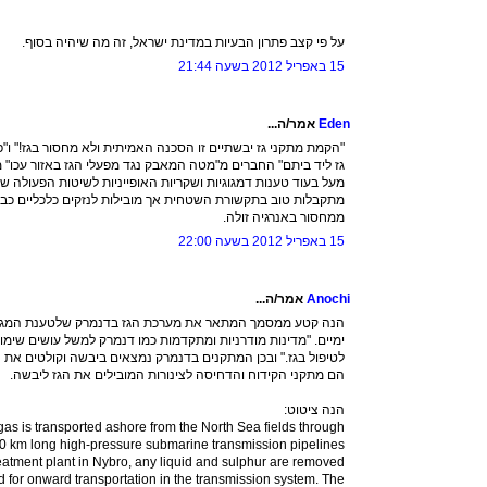
על פי קצב פתרון הבעיות במדינת ישראל, זה מה שיהיה בסוף.
15 באפריל 2012 בשעה 21:44
Eden
אמר/ה...
"הקמת מתקני גז יבשתיים זו הסכנה האמיתית ולא מחסור בגז!" 
גז ליד ביתם" החברים מ"מטה המאבק נגד מפעלי הגז באזור עכו
מעל בעוד טענות דמגוגיות ושקריות האופייניות לשיטות הפעולה ש
מתקבלות טוב בתקשורת השטחית אך מובילות לנזקים כלכליים כבד
ממחסור באנרגיה זולה.
15 באפריל 2012 בשעה 22:00
Anochi
אמר/ה...
הנה קטע ממסמך המתאר את מערכת הגז בדנמרק שלטענת המגיב
לטיפול בגז." ובכן המתקנים בדנמרק נמצאים ביבשה וקולטים את 
הם מתקני הקידוח והדחיסה לצינורות המובילים את הגז ליבשה.
הנה ציטוט:
gas is transported ashore from the North Sea fields through
00 km long high-pressure submarine transmission pipelines.
reatment plant in Nybro, any liquid and sulphur are removed
d for onward transportation in the transmission system. The