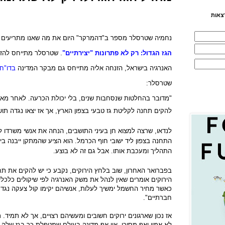
צאות
נחמיה שטרסלר מספר ב"דהמרקר" היום את מה שאנו מתריעים מ
הגז הגדול: רק לא פתרונות "יצירתיים"
.
שטרסלר מתייחס להזנ
האנרגיה בישראל, הזנחה אליה מתייחס גם מבקר המדינה
בדו"ח
שטרסלר:
"
מדובר בהחלטות שנסחבות שנים, בלי יכולת הכרעה. לאחר מאבקי
להקים תחנה לקליטת גז טבעי בצפון הארץ, אך אז יצאו נגדה תוש
לנדאו, שרצה למצוא חן בעיני התושבים, הנחה את אנשי משרדו 
התחנה בצפון ליד ישובי חוף הכרמל. הוא הציע שהמתקן ייבנה 
התהליך ומעכבת אותו. אבל גם זה לא בוצע.
בפברואר האחרון, שוב בלחץ הירוקים, נקבע כי יש להקים את תח
הירוקים אומרים שאין לנהל את משק האנרגיה לפי שיקולים כלכלי
כאשר מחיר החשמל ימשיך לעלות, אנשיהם יקימו קול צעקה נגד
חברתיים".
אז נכון שארגונים ירוקים חשובים ומעשיהם רצויים, אך לא תמיד. 
לא אמין ואף מסוכן. אין אף מדינה בעולם שמטפלת כך בגז שלה.