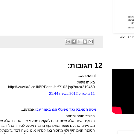
די הבלוג
12 תגובות:
nil אמר/ה...
באותו נושא:
http://www.kr8.co.il/BRPortal/br/P102.jsp?arc=319460
11 באפריל 2012 בשעה 21:44
מטה המאבק נגד מפעלי הגז באזור עכו
אמר/ה...
הכותב טועה ומטעה.
הירוקים אינם אלה שמתנגדים להקמת מתקני גז יבשתיים. אלה ש
מעוניינים שתוקם פצצה מתקתקת בדמות מפעל לטיהור גז ליד ביתם
הסכנה האמיתית ולא מחסור בגז! לנדאו אינו עושה דבר על מנת 