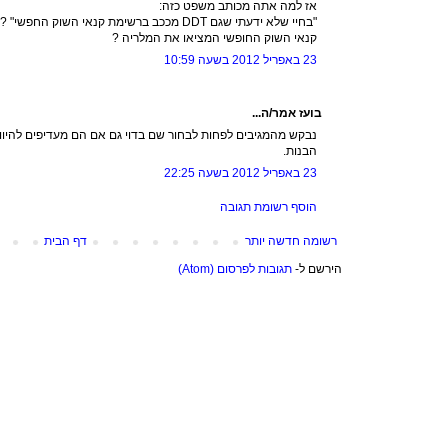
אז למה אתה מכותב משפט כזה:
"בחיי שלא ידעתי שגם DDT מככב ברשימת קנאי השוק החפשי" ??
קנאי השוק החופשי המציאו את המלריה ?
23 באפריל 2012 בשעה 10:59
בועז אמר/ה...
נבקש מהמגיבים לפחות לבחור שם בדוי גם אם הם מעדיפים להיוותר
הבנות.
23 באפריל 2012 בשעה 22:25
הוסף רשומת תגובה
רשומה חדשה יותר
דף הבית
הירשם ל-
תגובות לפרסום (Atom)