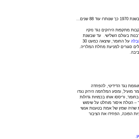
ות מתקפות הירוקים נגד נזקיו
ורבנות בעולם השלישי. עד שבשנת
גבלה
על החומר, שיצאה כמעט 30
ללים סגורים למניעת מחלת המלריה.
ביבה.
וגזמת נגד הדידיטי, להפחדה
ר מועיל, ומסע המלחמה הירוק נגדו
ומר, וריססו אותו בכמויות גדולות
ך – הטלת איסור מוחלט על שימוש
ות שהיה שמץ של אמת בטענות אנשי
יות הפוכה, הפחידו את הציבור
ן.