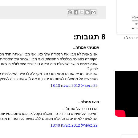
8 תגובות:
די הבלוג
אנונימי אמר/ה...
אני באמת לא מבין את הנקודה שלך כאן. אני מבין שאתה חרד מ
הקשורה בפגיעה בכלכלה החפשית, ואני מבין שברור שב'היסטרית' ה 
אתה באמת חושב שהעולם היה נראה טוב יותר היום לולא הוציאו מ
לחוק ?
אם אתה מביא את הדוגמא הזו בתור מקבילה לבעייה האקלימית שב
משפיעים על ממשלות לשנות מדיניות, נראה לי שאתה יורה לעצמך ב
22 באפריל 2012 בשעה 18:13
בועז אמר/ה...
אז בו נדבר על אתנול...
האיסור על שימוש בדי. די. טי התגלה כקטלני... כמו שהסובסידיות 
אנו לצערי לא יורים ברגל אלא מכוונים ללב כאשר כל הפחדה מוצ
22 באפריל 2012 בשעה 18:40