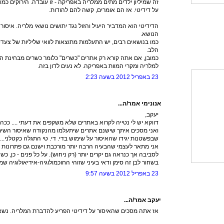
זה שמיליון ילדים מתים ממלריה באפריקה - זו עובדה. הירוקים כמו
על דידיטי. אז הם אומרים, קשה להם להודות.
הדידיטי הוא המדביר היעיל והזול נגד יתושים נושאי מלריה. איסו
הנושא.
כמו בנושאים רבים, יש התעלמות מתוצאות לוואי שליליות של צעד
הלב.
כמובן, אם אתה קורא רק אתרים "כשרים" כלומר כשרים מבחינת 
למלריה ומקרי המוות באפריקה. לא נעים לדון בזה.
23 באפריל 2012 בשעה 2:23
אנונימי אמר/ה...
יעקב,
דווקא יש לי נטייה לקרוא באתרים שלא משקפים את דעתי .... ככה 
ואני מסכים איתך שישנם אתרים שיתעלמו מהנקודה שאיסור השימו
שבפשטנות יגידו שהאיסור על שימוש בדי. די. טי התגלה כקטלני...
אני מתאר לעצמי שהבעיה הרבה יותר מורכבת וישנם גם פתרונות אח
לסביבה אך כנראה גם יקרים יותר (רק ניחוש). על כל פנים - כן, כשה
בשחור לבן זה סימן ודאי בעיני שזוהי החוכמולוגיה-אידיאולוגיה ש
23 באפריל 2012 בשעה 9:57
יעקב אמר/ה...
אז אתה מסכים שהאיסור על דידיטי הפריע להדברת המלריה. נשא