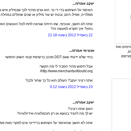
יעקב אמר/ה...
האיסור על השימוש בדי.די.טי. הוא גורם מרכזי לכך שכמיליון איש 
ממלריה, אפילו היום, ובטח יש עוד מיליון או שנים שחולים במחלה 
אתה לא חושב, אנונימי, שזו הייתה שגיאה לתת לכול האנשים האל
נחוץ? איך תקרא למעשה זה?
22 באפריל 2012 בשעה 21:18
ימים ואת
אנונימי אמר/ה...
ם,
פורסמו
בחיי שלא ידעתי שגם DDT מככב ברשימת קנאי השוק החפשי.
אבל חיפוש מהיר הסביר לי מה הקשר:
http://www.merchantsofdoubt.org/
אתה רציני יעקב? העולם הוא כל כך שחור ולבן?
23 באפריל 2012 בשעה 0:12
יעקב אמר/ה...
האם אתה רציני?
יש לך מה להגיד בנושא או רק חוכמולוגיה-אידיולוגיה?
אתה לא חושב שהאיסור על השימוש בדידיטי גרם למקרי מוות ממ