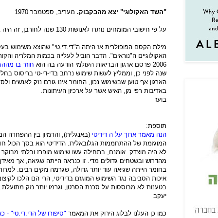
"השד האקולוגי" יצא מהבקבוק.
מעריב, ספטמבר 1970
על פי חישובי המומחים נותרו לאנושות 130 שנה לחורבן, זה היה בשנת 1970 כך שנותרו עוד 88 שנים...
מילת הקסם הפופולרית אז היתה ה"די.די.טי" שהוצא משימוש בעקב
האקולוגיים ה"נוראים". הדבר הוביל לעלייה בכמות המלריה והק
2006 פ
רסם ארגון הבריאות העולמי הודעה בה הוא
חוזר בו מהה
שנה לפני כן, וממליץ לעשות שימוש נרחב בדי-די-טי בריסוס בח
הארגון אף טוען שבשימוש נכון, החומר אינו גורם נזק לאנשים ולס
באדיבות רפי מן, האיש אשר על ארכיון העיתונות.
בועז
תוספת:
הנה מאמר ארוך על ה דידיטי
(באנגלית), והדמיון בין ההפחדה המ
המוגזמת של ההתחממות הגלובאלית. הדידיטי הוא בסך הכול חומ
לא היה מוצדק. אומנם, בתחילה עשו שימוש מופרז ובלתי מבוקר בח
מהדרוש ובשטחים גדולים מדי. זו כנראה הייתה שגיאה, אך מאיד
בחומר הייתה שגיאה עוד יותר גדולה, שגרמה נזקים רבים. למר
איכות הסביבה נגד השימוש המוגזם בדידיטי, הרי הם הלכו לקיצונ
בטענות לא מבוססות על סכנת הסרטן, וגרמו יותר נזק מתועלת.
יעקב
כמו כן העלנו לבלוג הירוק את המאמר
"סיפורו של הדי.די.טי" - כא