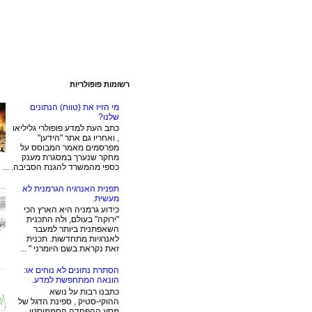
רשומות פופולריות
מי הזיז את (טווח) הנתונים
שלנו?
כתב העת למדע פופולרי גליליאו
, ואחריו גם אתר "הידען"
מפרסמים מאמר המבוסס על
מחקר שנערך במסגרת מענק
כספי מהמשרד להגנת הסביבה. ...
תפנית האנרגיה הגרמנית לא
מעשית.
כידוע גרמניה היא הארץ הכי
"ירוקה" בעולם, ולה התכנית
השאפתנית ביותר למעבר
לאנרגיות מתחדשות. תכנית
זאת נקראת בשם היומרני " ...
הסתרת נתונים לא נוחים או:
הונאה המתחפשת למדע.
כתבנו רבות על נושא
ההוקי-סטיק , ספינת הדגל של
מסע ההפחדה החממיסטי.