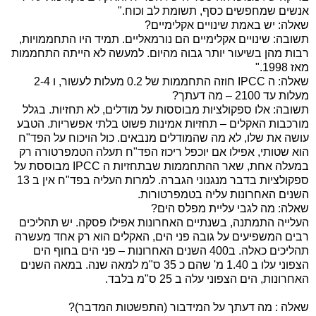
אנשים שמחפשים כסף, תשומת לב וכוח."
שאלה: יש באמת שינויים אקלימיים?
תשובה: שינויים אקלימיים הם נורמאליים. תמיד היו התחממויות,
רבות מהן בשיעור יותר גבוה מהיום. למעשה לא הייתה התחממות
מאז 1998."
שאלה: ה
IPCC
חוזה התחממות של 0.2 מעלות לעשור, ו 2-4
מעלות עד 2100 – מה דעתך?
תשובה: אלו ספקולציות מבוססות על מודלים, לא תחזיות. בגלל
מורכבות האקלים – תחזיות אמינות פשוט בלתי אפשריות. הטבע
עושה את שלו, לא מה שהמודלים מנבאים. כול הויכוח על הפד"ח
הוא שטותי, אפילו אם יוכפל ריכוז הפד"ח תעלה הטמפרטורה רק
במעלה אחת, שאר ההתחממות שבתחזיות ה
IPCC
מבוססת על
ספקולציות בדבר מנגנוני הגברה. למרות העליה בפד"ח אין ב 13
השנים האחרונות עליה בטמפרטורות.
שאלה: מה לגבי עליית מפלס הים?
העלייה התמתנה, בשנתיים האחרונות אפילו פסקה. יש תהליכים
רבים המשפיעים על גובה פני הים, האקלים הוא רק אחד מעשרה
תהליכים כאלה. ב400 השנים האחרונות – פני הים בחוף הים
הצפוני עלו ב 1.40 מ' שהם כ 35 ס"מ למאה שנה. במאה השנים
האחרונות, הים הצפוני עלה ב 25 ס"מ בלבד.
שאלה : מה דעתך על המידבור (התפשטות המדבר)?