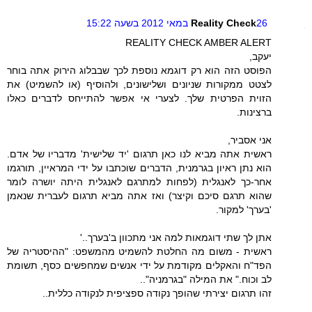
26 במאי 2012 בשעה 15:22
Reality Check
REALITY CHECK AMBER ALERT
יעקב,
הפוסט הזה הוא רק דוגמא נוספת לכך שבבלוג הירוק אתה בוחר
לצטט ממקורות שניונים ושלישונים, ולהוסיף (או להשמיט) את
הזוית הפרטית שלך. לצערי אי אפשר להתייחס לדברים כאלו
ברצינות.
אני אסביר,
ראשית אתה מביא לנו כאן תרגום 'יד שלישית' מדבריו של אדם.
הוא נתן ראיון בגרמנית, הדברים שוכתבו על ידי המראיין, תורגמו
אחר-כך לאנגלית (לפחות למתרגם לאנגלית היתה יושרה לומר
שהוא תרגם סיכם וקיצר) ואז אתה מביא תרגום לעברית שנאמן
'בערך' למקור.
אתן לך שתי דוגמאות למה אני מתכוון ב'בערך..'
ראשית - משום מה החלטת להשמיט מהמשפט: "ההיסטריה של
הפד"ח והאקלים מקודמת על ידי אנשים שמחפשים כסף, תשומת
לב וכוח." את המילה "בגרמניה"..
זהו תרגום יצירתי שהופך נקודה ספציפית לנקודה כללית..