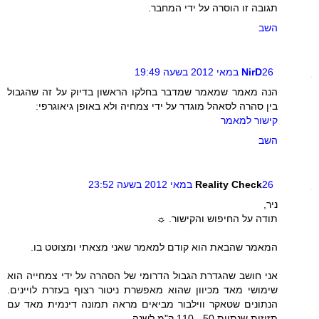
תגובה זו הוסרה על ידי המחבר.
השב
26 במאי 2012 בשעה 19:49
NirD
הנה מאמר שמאמר שמדבר בחלקו הראשון בדיוק על זה שהגבול
בין סהרה לסאהל מוגדר על ידי צמחיה ולא באופן גיאוגרפי:
קישור למאמר
השב
26 במאי 2012 בשעה 23:52
Reality Check
ניר,
תודה על החיפוש והקישור. ☼
המאמר שהבאת הוא קודם למאמר שאני מצאתי ומצוטט בו.
אני חושב שהגדרת הגבול הדרומי של הסהרה על ידי צמחייה הוא
שימושי מאד מכיוון שהוא מאפשרת ניטור רצוף בעזרת לויינים.
הנתונים שטאקר ווילבור מביאים מראה תמונה דינמית מאד עם
תזוזות שנתיות 50 - 110 ק"מ לשנה.