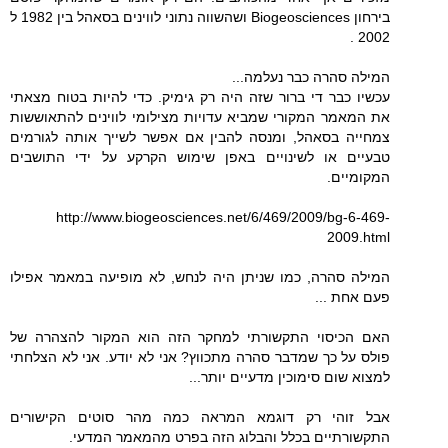
בירחון Biogeosciences ושהשווה נתוני לווינים בסאהל בין 1982 ל
2002 .
המילה סהרה כבר נעלמה...
עכשיו כבר די ברור שזה היה רק גימיק. כדי להיות בטוח מצאתי
את המאמר המקורי שמביא עדויות מצילומי לווינים להתאוששות
צמחייה בסאהל, ומנסה להבין אם אפשר לשייך אותה לגורמים
טבעיים או לשינויים באפן שימוש הקרקע על ידי התושבים
המקומיים.
http://www.biogeosciences.net/6/469/2009/bg-6-469-
2009.html
המילה סהרה, כמו שניתן היה לנחש, לא מופיעה במאמר אפילו
פעם אחת ...
האם הכיסוי התקשורתי למחקר הזה הוא המקור להצהרה של
פולס על כך שמדבר סהרה מתכווץ? אני לא יודע. אני לא הצלחתי
למצוא שום סימוכין מדעיים יותר...
אבל זוהי רק דוגמא המראה כמה מהר סוטים הקישורים
התקשורתיים בכלל והבלוג הזה בפרט מהמאמר המדעי.