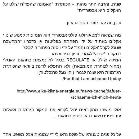
שנית, והרבה יותר מהותי - הכותרת: "האמונה שהפד"ח שולט על
האקלים היא אבסורדית"
ובכן, זה לא מוזכר בגוף הראיון.
מה שנראה למטאורולוג פולס אבסורדי הוא הנסיונות למנוע שינויי
אקלים בעתיד על ידי הפחתה בפליטות או כדבריו "המחשבה
שנוכל לקבל 'אקלים נחמד' על ידי ויסות כפתור ה CO2"
זו נקודה *שונה* לגמרי, ודיון בפני עצמו.
המילה שולט או REGULATE בכלל לא נמצאת בתרגום האנגלי
(מחוץ לכותרת המומצאת) ולא תתפלא לדעת בוודאי שהכותרת
הגרמנית היא שונה לגמרי (יחי גוגל טרנסלטור):
For that I am ashamed today!
http://www.eike-klima-energie.eu/news-cache/dafuer-
schaeme-ich-mich-heute/
אולי מישהו מהקוראים יכול לקרוא את המקור בגרמנית ולשלות
עוד פנינים שאבדו או נוספו בתרגום...
על כל פנים טענותיו של פולס נראו לי די עמומות אבל משפט אחד