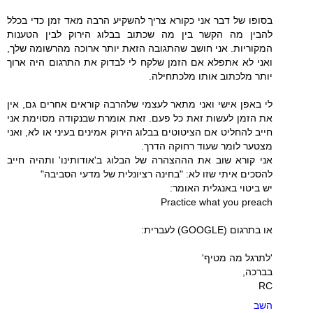
בסופו של דבר אני כקורא צריך להשקיע הרבה מאד זמן כדי בכלל
להבין מה הקשר בין מה שכתוב בבלוג הירוק לבין הטענות
המקוריות. אני חושב שהתגובה הזאת יותר ארוכה מהרשומה שלך,
ואני לא אתפלא אם הזמן שלקח לי לבדוק את התרגום היה ארוך
יותר מלכתוב אותו מלכתחילה.
לי באפן אישי ואני מתאר לעצמי שלהרבה קוראים אחרים גם, אין
את הזמן לעשות זאת כל פעם. זאת אומרת שבנקודה מסוימת אני
חייב להחליט אם הציטוטים בבלוג הירוק אמינים בעיני או לא, ואני
מצטער לומר שעוד רחוקה הדרך.
אני קורא שוב את הההצהרה של הבלוג ב'אודותינו' ותהיה חייב
להסכים איתי שזו לא: "בחינה רציונלית של מדעי הסביבה"
יש ביטוי באנגלית האומר:
Practice what you preach
או בתרגום (GOOGLE) לעברית:
'לתרגל מה מטיף'
בברכה,
RC
השב