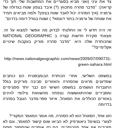
צד את עיני (ואני מביא בסוגריים את המחשבות שלי תוך כדי
קריאה): "מדבר סהרה מתכווץ (?) איבד בצפון שטח בגדולה של
גרמניה (איך הסהרה יכול לאבד שטח בצפון? ולמה מביאים תמיד
את שטחה של גרמניה בתור דוגמא? ) ושטח בגודל דומה בדרום"
זה היה חדש לי אז החלטתי לבדוק מה אפשר למצוא על זה.
מצאתי סקירת חדשות קצרה ב NATIONAL GEOGRAPHIC
שהכותרת שלה היא: "מדבר סהרה מוריק בעקבות שינויים
אקלימיים?"
http://news.nationalgeographic.com/news/2009/07/090731-
green-sahara.html
במשפט השלישי, אחרי הכותרת הבומבסטית הם כותבים
שמדענים מראים שהסהרה והאזורים סביבה מוריקים בגלל
התגברות הגשמים. במשפט השישי הם כבר יותר ספציפיים
ומסבירים שההתאוששות נצפתה מהשוואת צילומי לווינים
באזורים הכוללים את הסאהל, איזור ספר-מדבר הגובל בסהרה
בדרומה.
רגע אחד, הסאהל הוא לא הסהרה, מה אומר המאמר המקורי?
לצערי בנשיונל גיאוגרפיק לא הביאו שום קישור למאמר, וגם לא
מזכירים אף אחד מהכותבים. הם רק אומרים שהמחקר פוסם