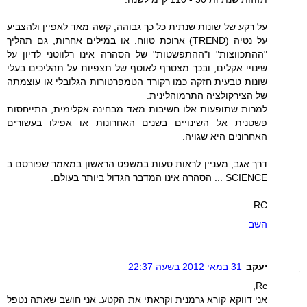
על רקע של שונות שנתית כל כך גבוהה, קשה מאד לאפיין ולהצביע
על נטיה (TREND) ארוכת טווח. או במילים אחרות, גם תהליך
"ההתכווצות" ו"ההתפשטות" של הסהרה אינו רלווטני לדיון על
שינויי אקלים, ובכך מצטרף לאוסף של תצפיות על תהליכים בעלי
שונות טבעית חזקה כמו רקורד הטמפרטורות הגלובלי או עוצמתה
של הצירקולציה התרמוהלינית.
למרות שתופעות אלו חשיבות מאד מבחינה אקלימית, התייחסות
פשטנית אל השינויים בשנים האחרונות או אפילו בעשורים
האחרונים היא שגויה.
דרך אגב, מעניין לראות טעות במשפט הראשון במאמר שפורסם ב
SCIENCE ... הסהרה אינו המדבר הגדול ביותר בעולם.
RC
השב
יעקב
31 במאי 2012 בשעה 22:37
Rc,
אני דווקא קורא גרמנית וקראתי את הקטע. אני חושב שאתה נטפל