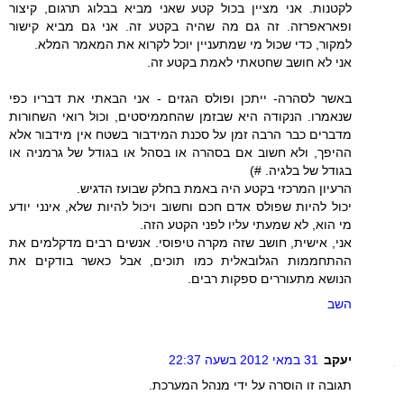
לקטנות. אני מציין בכול קטע שאני מביא בבלוג תרגום, קיצור
ופאראפרזה. זה גם מה שהיה בקטע זה. אני גם מביא קישור
למקור, כדי שכול מי שמתעניין יוכל לקרוא את המאמר המלא.
אני לא חושב שחטאתי לאמת בקטע זה.
באשר לסהרה- ייתכן ופולס הגזים - אני הבאתי את דבריו כפי
שנאמרו. הנקודה היא שבזמן שהחממיסטים, וכול רואי השחורות
מדברים כבר הרבה זמן על סכנת המידבור בשטח אין מידבור אלא
ההיפך, ולא חשוב אם בסהרה או בסהל או בגודל של גרמניה או
בגודל של בלגיה. #)
הרעיון המרכזי בקטע היה באמת בחלק שבועז הדגיש.
יכול להיות שפולס אדם חכם וחשוב ויכול להיות שלא, אינני יודע
מי הוא, לא שמעתי עליו לפני הקטע הזה.
אני, אישית, חושב שזה מקרה טיפוסי. אנשים רבים מדקלמים את
ההתחממות הגלובאלית כמו תוכים, אבל כאשר בודקים את
הנושא מתעוררים ספקות רבים.
השב
יעקב
31 במאי 2012 בשעה 22:37
תגובה זו הוסרה על ידי מנהל המערכת.