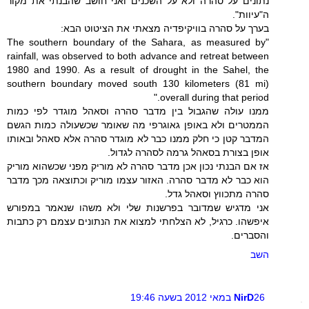
נתונים על סהרה ולא על השכנים ואני חושב שהבנתי את מקור
ה"עיוות".
בערך על סהרה בוויקיפדיה מצאתי את הציטוט הבא:
"The southern boundary of the Sahara, as measured by
rainfall, was observed to both advance and retreat between
1980 and 1990. As a result of drought in the Sahel, the
southern boundary moved south 130 kilometers (81 mi)
overall during that period."
ממנו עולה שהגבול בין מדבר סהרה וסאהל מוגדר לפי כמות
הממטרים ולא באופן גאוגרפי מה שאומר שכשעולה כמות הגשם
המדבר קטן כי חלק ממנו כבר לא מוגדר סהרה אלא סאהל ובאותו
אופן בצורת בסאהל גרמה לסהרה לגדול.
אז אם הבנתי נכון אכן מדבר סהרה לא מוריק מפני שכשהוא מוריק
הוא כבר לא מדבר סהרה. האזור עצמו מוריק וכתוצאה מכך מדבר
סהרה מתכווץ וסאהל גדל.
אני מדגיש שמדובר בפרשנות שלי ולא משהו שנאמר במפורש
איפשהו. כרגיל, לא הצלחתי למצוא את הנתונים עצמם רק כתבות
והסברים.
השב
26 במאי 2012 בשעה 19:46
NirD