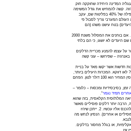
בו להפחית את הפליטות ב 80% עד 2050. אנגליה המדינה היחידה שחוקקה חוק
הזה. קשה להמחיש את גודל המשימה
הטמונה בהתחייבות זאת. להמחשה – עם נפילת ברה"מ הייתה נפילה של 40% בפליטות שם, עקב
 העולם המערבי צריך לסבול פי
עדים) בטח עישנו משהו (הם
ממשלת קליפורניה לקחה על עצמה, כולל בחקיקה, יעדים דומים. אם בוחנים את המסלול משנת 2000
ם שם היעדים לא יושגו, כי הם בלתי
ר על עצמו להמנע מכריית הדלקים
אנרגיה – שפירושו – עוני קשה
ת חדשות אשר יקשו מאד על בניית
או דווקא. המכרות היעילים ביותר,
בוואיומינג, ארה"ב, מסוגלים לכרות פחם במחיר 10 דולר לטון, בסין המחיר הוא 100 דולר לטון. הפחם
זמן, בסיבסידיות ומכסות – כלומר –
חרים תמיד נגמר
".
דיוויד רוטלדג': 1. הוא שוגה בשגיאה המלת'וסית הקלאסית, בזה שהוא
ה, הרבה יותר דלקים פוסיליים מאשר
אספקה של 60 שנה. אבל, זה ויכוח על עתיד רחוק, שלא חייבים להכנס אליו עכשיו. 2. ייתכן שיהיו
סיליים או אחרים). הנסיון לנחש מה
קלימיות, או בגלל מחסור בדלקים.
 אין.