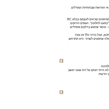
אי הוודאות שבתחזיות המודלים.
ם "כמעט לחלוטין". הגופים הירוקים
 - לא ברור למה הוא מתכוון, אבל בדרך כלל אין צורך
אלה שחפצים לשרוד. היא תתרחש,
 כפי שצוטט למעלה, זה עומד בניגוד לדוח AR4. אני לא הייתי חותם על דוח שאני חושב
י הדעות.