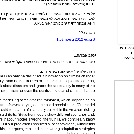
IPCC (מדענים אחרים מושתקים)."
על פי מה שאתה כותב אפשר היה לחשוב שאותו מדען הוא מן נח יחי
AR4, ונבחר להיות שוב כותב ראשי בAR5.
השתקה??
8 במאי 2012 בשעה 1:52
ימים ואת
ם,
יעקב אמר/ה...
פורסמו
פעם ראשונה בשנים רבות של התעסקות בנושא האקלימי שאני נתקל בשם  Betts
דעות אלה שלו - אני קונה בשתי ידיים:
gies can only be designed if information on climate change
ly," said Betts. "To keep mitigation at the top of the agenda,
k about disasters and ignore the uncertainty in many of the
predictions or even the positive aspects of climate change."
the modelling of the Amazon rainforest, which, depending on
ture of severe drying or increased precipitation. "Our model
ould reduce rainfall and dry out soil in the Amazon, risking
" said Betts. "But other models show different scenarios and,
e that our model is wrong, the truth is, we don't really know
 But our predictions received a lot of coverage, without this
his, he argues, can lead to the wrong adaptation strategies
being developed.