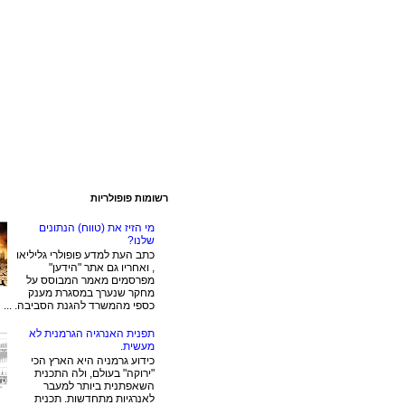
רשומות פופולריות
מי הזיז את (טווח) הנתונים
שלנו?
כתב העת למדע פופולרי גליליאו
, ואחריו גם אתר "הידען"
מפרסמים מאמר המבוסס על
מחקר שנערך במסגרת מענק
כספי מהמשרד להגנת הסביבה. ...
תפנית האנרגיה הגרמנית לא
מעשית.
כידוע גרמניה היא הארץ הכי
"ירוקה" בעולם, ולה התכנית
השאפתנית ביותר למעבר
לאנרגיות מתחדשות. תכנית