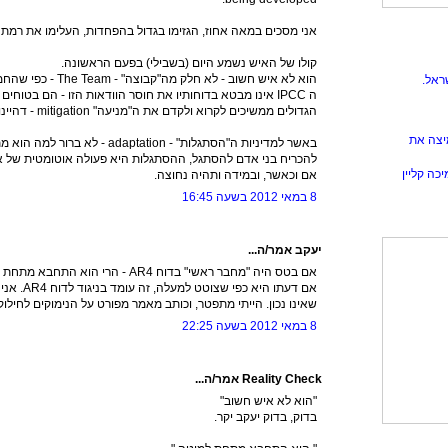
אני מסכים במאה אחוז, הגזימו בגדול בהפחדות, העלימו את רמת 
קולו של האיש נשמע היום (בשבילי) בפעם הראשונה.
הוא לא איש חשוב - לא חלק מה"קבוצה" - The Team - כפי שהחממיסטים קוראים לעצמם בבלוג RC .
ראל.
ה IPCC אינו מבטא בדוחותיו את חוסר הוודאות הזו - הם בטוחי
הגדולים ממשיכים לקרוא ולקדם את ה"מניעה" mitigation - דהיינו - איסור שימוש בדלקים פוסיליים.
יצה את
באשר למדיניות ה"הסתגלות" - adaptation
להכריח בני אדם להסתגל, ההסתגלות היא פעולה אוטומטית של 
כה קליין
אם וכאשר, ובמידה ותהיה נחוצה.
8 במאי 2012 בשעה 16:45
יעקב אמר/ה...
אם בטס היה "מחבר ראשי" בדוח AR4 - הרי הוא התחבא מתחת למיטה.
אם דעתו היא
שאינו נכון. הייתי מתפטר, וכותב מאמר מפורט על הנימוקים לחילוק
8 במאי 2012 בשעה 22:25
Reality Check אמר/ה...
"הוא לא איש חשוב"
בדוק, בדוק יעקב יקר.