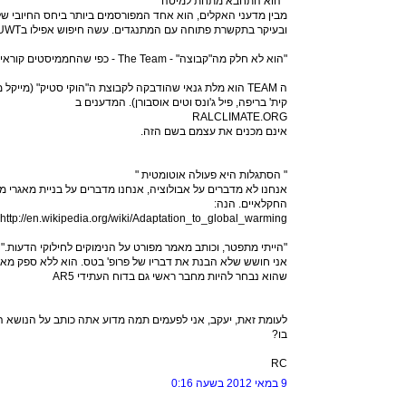
" הוא התחבא מתחת למיטה "
מבין מדעני האקלים, הוא אחד המפורסמים ביותר ביחס החיובי של
ובעיקר בתקשרת פתוחה עם המתנגדים. עשה חיפוש אפילו בWUWT, הסמרטובלוג החביב עליך.
"הוא לא חלק מה"קבוצה" - The Team - כפי שהחממיסטים קוראים לעצמם בבלוג RC ."
קית' בריפה, פיל ג'ונס וטים אוסבורן). המדענים ב
RALCLIMATE.ORG
אינם מכנים את עצמם בשם הזה.
" הסתגלות היא פעולה אוטומטית "
אנחנו לא מדברים על אבולוציה, אנחנו מדברים על בניית מאגרי מי
החקלאיים. הנה:
http://en.wikipedia.org/wiki/Adaptation_to_global_warming
"הייתי מתפטר, וכותב מאמר מפורט על הנימוקים לחילוקי הדעות."
שהוא נבחר להיות מחבר ראשי גם בדוח העתידי AR5
לעומת זאת, יעקב, אני לפעמים תמה מדוע אתה כותב על הנושא ה
בו?
RC
9 במאי 2012 בשעה 0:16