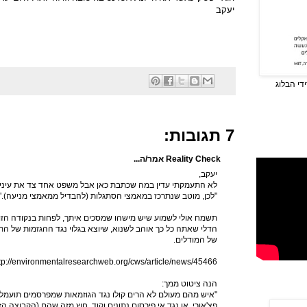
יעקב
די הבלוג
7 תגובות:
Reality Check אמר/ה...
יעקב,
לא התעמקתי עדין במה שכתבת כאן אבל משפט אחד צד את עיני:
"לכן, מוטב שנתרכז במאמצי הסתגלות (להבדיל ממאמצי מניעה)."
תשמח אולי לשמוע שיש מישהו שמסכים איתך, לפחות בנקודה הזו. 
הדלי שאתה כל כך אוהב לשנוא, שיוצא בגלוי נגד ההגזמות של ה
של המודלים.
tp://environmentalresearchweb.org/cws/article/news/45466
הנה ציטוט ממך:
"איש מהם מעולם לא הרים קולו נגד הגוזמאות שמפרסמים תועמלני