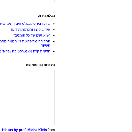
הבלוג הירוק
עידכון ביחס למפלס הים התיכון ביש
אירועי קיצון והנדסת תודעה
"שיא גשם של כל הזמנים"
החקיקה נגד פליטת גזי חממה מחמ
העיקר
חדשות קרח מאנטרקטיקה / פרופ' מי
העצרות ההתחממות
Hiatus by prof. Micha Klein
from