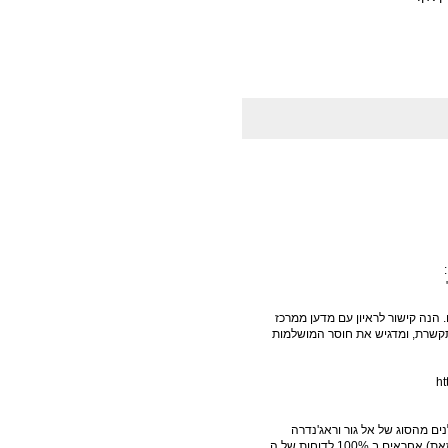
הנה קישור לראיון עם מדען ממרכז
תקשרת, ומדגיש את חוסר המושלמות
ht
ם מהסוג של אל גור וראג'נדרה
פצ'אורי, או נגד אי פירסום נתונים וקוד. חוץ מזה שהם (הקבוצה הזאת) אחראים ב 100% לדוחות של ה