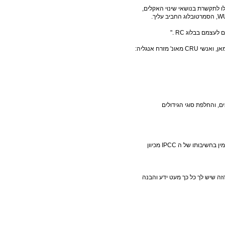
ו לתקשרת בנושאי שינוי האקלים,
ה TEAM הוא מלת גנאי שהודבקה לקבוצת ה"הוקי סטיק" (מייקל מאן, ואנשי CRU מאונ' מזרח אנגליה:
ם, והחלפת סוגי הגידולים
אני חושש שלא הבנת את דבריו של פרופ' בטס. הוא ללא ספק מאמין בחשיבותו של ה IPCC מכיוון
זה שיש לך כל כך מעט ידע והבנה