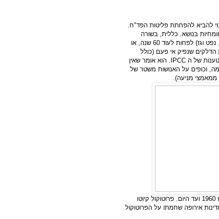
וי להביא להפחתת פליטות הפד"ח.
ומחיות בנושא. כללית, בשורה
תחתונה, אומר המומחה, שיש רזרבות של דלקים פוסיליים (פחם, נפט וגז) לפחות לעוד 60 שנה, או
 60 שנה נהיה במצב שהפקנו כבר 90% מכמות הדלקים שנפיק אי פעם (כולל
הטענות של ה
IPCC
. הוא אומר שאין
ה, וכופים על האנושות משטר של
ממאמצי מניעה).
הוא מביא את הגרף הזה, המראה את מסלול פליטות הפד"ח מאז 1960 ועד היום. פרוטוקול קיוטו
דינות אירופה שחמתו על הפרוטוקול