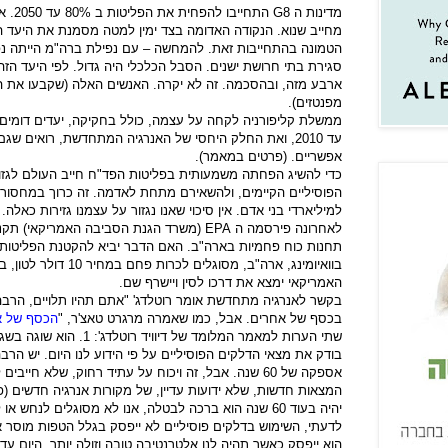
מדינות ה
G8
התחיי
מחייב שנוא. הנקודה האדומה בצד ימין למטה מסמנת את היעד 
סגירת בתי חרושת ישנים. הסבל הכלכלי היה גדול. לפי היעד הזה
ארבע מזה, ובהסכמה. זה לא יקרה. האנשים האלה (שקבעו את הי
מפנטזים).
עד 2010, ואת החלק היחסי של האנרגיה המתחדשת, רואים שג
אפשריים. (פרטים במאמר).
כדי להשיג הפחתה משמעותית בפליטות הפד"ח חייב העולם לגזו
הפוסיליים הקיימים, ולהשאירם מתחת לאדמה. זה כרוך במחסור ב
למיליארדי בני אדם. אין סיכוי שאנו נגזור על עצמנו גזירות כאלה.
לאחרונה פירסמה ה
EPA
(משרד הגנת הסביבה האמריקאי) תקנו
תחנות כוח פחמיות בארה"ב. האם הדבר יביא להקטנת הפליטות? ל
האמריקאי ימצא את דרכו לסין ויישרף שם.
בקשר לאנרגיה מתחדשת אומר רוטלדג' "אתם תהיו תלויים, הרבה 
בכסף של אחרים. אבל, כמו שאמרה מרגרט טאצ'ר, "
הכסף של א
שתי הערות למאמר המלומד של 
בודק את מצאי הדלקים הפוסיליים על פי הידוע לנו היום. יש הרב
המצאות חדשות, שלא ידועות עדיין, של מקורות אנרגיה חדשים (פו
יהיה בעוד 60 שנה הוא ברכה לבטלה, אנו לא מסוגלים לנחש או לנבא.
לדעתי, השימוש בדלקים פוסיליים לא ייפסק בגלל הטפות מוסר א
הוא ייפסק כאשר תהיה לנו אלטרנטיבה טובה וזולה יותר. היום עדיין