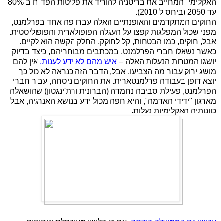
האקלימי" המחייב את בריטניה להוריד את פליטות הפד"ח ב 80%
עד 2050 (ביחס ל 2010).
החוקים המתקדמים והאופנתיים האלה עברו פה אחד בפרלמנט,
מפני שכול המפלגות קפצו על העגלה הפופולארית והפופוליסטית.
אבל, חוקים, כמו הבטחות, קל לחוקק, החלק הקשה הוא לקיים.
כאשר נשאלו חברי הפרלמנט, במכתבים מבוחריהם, כיצד בדיוק
יושגו המטרות הנעלות האלה –
איש מהם לא ידע לענות.
אין להם
מושג ירוק עבור מה הצביעו. אבל, הדבר הזה כנראה לא כול כך
יוצא דופן בעבודה פרלמנטארית. את החוקים ניסחה, עבור חברי
הפרלמנט, פעילת סביבה נחמדה (הברונית ורת'ינגטון) שהושאלה
מארגון "ידידי האדמה", והיא חפה מכול ידע בנושא האנרגיה, אבל
כוונותיה האקלימיות נעלות.