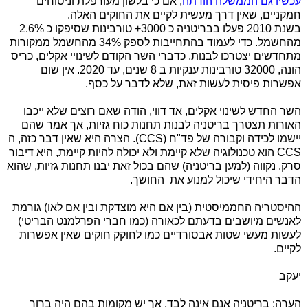
עכשיו גם הממשלה הודתה
, אם כי בלשון מעורפלת וניסוחים
חמקניים, שאין דרך מעשית לקיים את החוקים האלה.
בשנת 2010 פעלו בבריטניה כ 3000+ טורבינות שסיפקו כ 2.6%
מהחשמל. כדי לעמוד בהתחייבות לספק 34% מהחשמל ממקורות
מתחדשים יצטרכו לבנות, כדברי השר הקודם לשינויי אקלים, כריס
הונה, 32000 טורבינות ענקיות ב 8 שנים, עד 2020. אין שום
אפשרות פיסית לעשות זאת, שלא לדבר על כסף.
השר החדש לשינוי אקלים, אד דווי, הודה שאם רוצים שלא ייכבו
האורות תצטרך בריטניה לבנות תחנות כוח גזיות, אך אמר שהם
יישמו לכידה וקבורה של פד"ח (
CCS
). הצרה היא שאין דבר כזה, ה
CCS
הוא טכנולוגיה שלא קיימת ולא יכולה להיות קיימת, היא דיבור
סרק. נקווה (למען בריטניה) שהם בכול זאת יבנו תחנות גזיות, שהוא
הדבר היחידי שיכול למנוע את
החושך.
ההיסטריה החממיסטית (בין אם היא מוצדקת ובין אם לאו) גורמת
לאנשים מיושבים בדעתם לכאורה (כמו חברי הפרלמנט הבריטי)
לעשות מעשי שטות אבסורדיים כמו לחוקק חוקים שאין אפשרות
לקיים.
יעקב
הערה: בריטניה אנם אינה לבד, אך יש מקומות בהם היה ברור