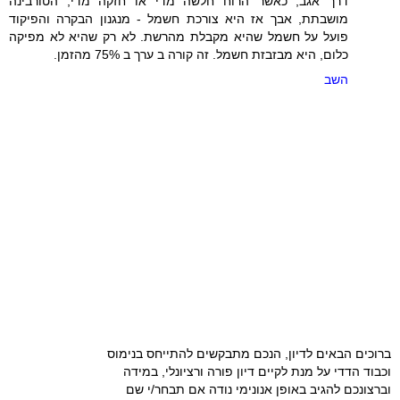
דרך אגב, כאשר הרוח חלשה מדי או חזקה מדי, הטורבינה
מושבתת, אבך אז היא צורכת חשמל - מנגנון הבקרה והפיקוד
פועל על חשמל שהיא מקבלת מהרשת. לא רק שהיא לא מפיקה
כלום, היא מבזבזת חשמל. זה קורה ב ערך ב 75% מהזמן.
השב
ברוכים הבאים לדיון, הנכם מתבקשים להתייחס בנימוס
וכבוד הדדי על מנת לקיים דיון פורה ורציונלי, במידה
וברצונכם להגיב באופן אנונימי נודה אם תבחר/י שם