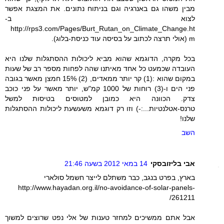
מבין משהו גם באנרגיה וגם בניתוח נתונים. את המצגת אפשר
לצוא ב-
http://rps3.com/Pages/Burt_Rutan_on_Climate_Change.ht
m (אולי תרצה לכתוב על בסיסה עוד כניסת-בלוג).
בכל מקרה, הדוגמא שהוא מביא ליכולות ההסתגלות שלנו היא
העובדה שכמעט כל אחד מאיתנו שהה לפחות מספר רב של שעות
במקום שהוא :(1) קר יותר ממאדים, (2) 15% חמצן מאשר בגובה
פני הים ו-(3) רוחות של 1000 קמ"ש, יותר מאשר על פני כוכב
צדק. הכוונה היא כמובן למטוסים בטיסות למשל
טרנס-אטלנטיות...:-) וזו רק דוגמא משעשעת ליכולות ההסתגלות
שלנו!
השב
אבי בליזובסקי
14 במאי 2012 בשעה 21:46
בארץ, בפרט בנגב, כבר משתלם לייצר חשמל סולארי
http://www.hayadan.org.il/no-avoidance-of-solar-panels-
261211/
אבל אתם ממשיכים למחזר טענות של אלי נפט שרוצים למשוך