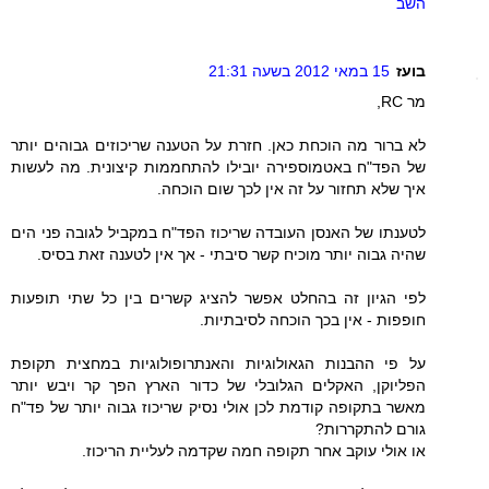
השב
בועז
15 במאי 2012 בשעה 21:31
מר RC,
לא ברור מה הוכחת כאן. חזרת על הטענה שריכוזים גבוהים יותר
של הפד"ח באטמוספירה יובילו להתחממות קיצונית. מה לעשות
איך שלא תחזור על זה אין לכך שום הוכחה.
לטענתו של האנסן העובדה שריכוז הפד"ח במקביל לגובה פני הים
שהיה גבוה יותר מוכיח קשר סיבתי - אך אין לטענה זאת בסיס.
לפי הגיון זה בהחלט אפשר להציג קשרים בין כל שתי תופעות
חופפות - אין בכך הוכחה לסיבתיות.
על פי ההבנות הגאולוגיות והאנתרופולוגיות במחצית תקופת
הפליוקן, האקלים הגלובלי של כדור הארץ הפך קר ויבש יותר
מאשר בתקופה קודמת לכן אולי נסיק שריכוז גבוה יותר של פד"ח
גורם להתקררות?
או אולי עוקב אחר תקופה חמה שקדמה לעליית הריכוז.