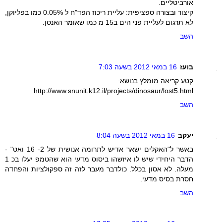
אורביטליים.
קיצור ובצורה ספציפית: עליית ריכוז הפד"ח ל 0.05% כמו בפליוקן,
לא תרגום לעליית פני הים ב15 מ כמו שאומר האנסן.
השב
בועז
16 במאי 2012 בשעה 7:03
קטע קריאה מומלץ בנושא:
http://www.snunit.k12.il/projects/dinosaur/lost5.html
השב
יעקב
16 במאי 2012 בשעה 8:04
באשר ל"האקלים ישאר אדיש לתרומה אנושית של 2- 16 ואט" -
הדבר היחידי שיש לו איזשהו ביסוס מדעי הוא שהטמפ יעלו בכ 1
מעלה. לא אסון בכלל. כולדבר מעבר לזה זה ספקולציות והפחדה
חסרת בסיס מדעי.
השב