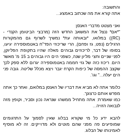
והתשובה:
אתה קורא את מה שכתוב באמצע...
ואני מצטט מדברי האנסן:
"*אם* ננצל את המשאב החדש הזה (מרבצי הביטומן הקנדי -
(RC)) במלואו, *ובאותה עת* נמשיך לשרוף גם מהמקורות
הרגילים (נפט, גז ופחם), הרי שריכוזי הפד"ח באטמוספירה יגיעו,
בסופו של דבר, לריכוזים גבוהים מאלה שהיו בתקופת הפליוקן,
לפני שניים וחצי מליון שנה, כשפני הים היו גבוהים ב 15 מ' מאשר
היום. ריכוז כזה של גזי חממה באטמוספירה יגרום ללא ספק לכך
שקצב ההמסה של כיפות הקרח יגבר ויצא מכלל שליטה. גובה פני
הים יעלה..." וגו'.
כלומר אתה לא מביא את דבריו של האנסן במלואם, ואחר כך אתה
מפרש אותם כרצונך.
כמו שאמרת: אתה מתחיל ממשהו שנראה נכון וסביר, וקופץ מזה
לנבואה הזויה...
להבא ידע כל מי שקורא בבלוג שאין לסמוך על התרגומים
שמופיעים פה מפני שהם מוטים ולא מדוייקים. זה לא מוסיף
לאמינותו של הבלוג.