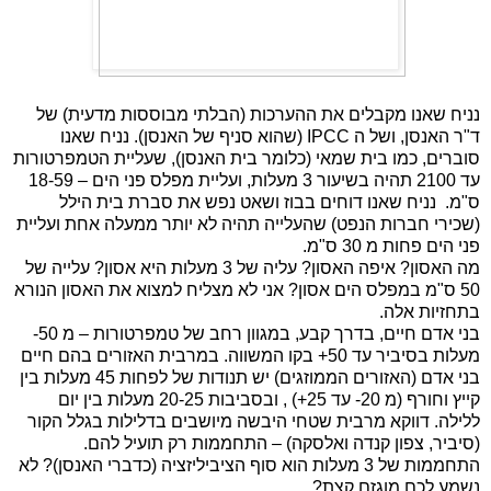
נניח שאנו מקבלים את ההערכות (הבלתי מבוססות מדעית) של
ד"ר האנסן, ושל ה
IPCC
(שהוא סניף של האנסן). נניח שאנו
סוברים, כמו בית שמאי (כלומר בית האנסן), שעליית הטמפרטורות
עד 2100 תהיה בשיעור 3 מעלות, ועליית מפלס פני הים – 18-59
ס"מ.
נניח שאנו דוחים בבוז ושאט נפש את סברת בית הילל
(שכירי חברות הנפט) שהעלייה תהיה לא יותר ממעלה אחת ועליית
פני הים פחות מ 30 ס"מ.
מה האסון? איפה האסון? עליה של 3 מעלות היא אסון? עלייה של
50 ס"מ במפלס הים אסון? אני לא מצליח למצוא את האסון הנורא
בתחזיות אלה.
בני אדם חיים, בדרך קבע, במגוון רחב של טמפרטורות – מ 50-
מעלות בסיביר עד 50+ בקו המשווה. במרבית האזורים בהם חיים
בני אדם (האזורים הממוזגים) יש תנודות של לפחות 45 מעלות בין
קייץ וחורף (מ 20- עד 25+) , ובסביבות 20-25 מעלות בין יום
ללילה. דווקא מרבית שטחי היבשה מיושבים בדלילות בגלל הקור
(סיביר, צפון קנדה ואלסקה) – התחממות רק תועיל להם.
התחממות של 3 מעלות הוא סוף הציביליזציה (כדברי האנסן)? לא
נשמע לכם מוגזם קצת?