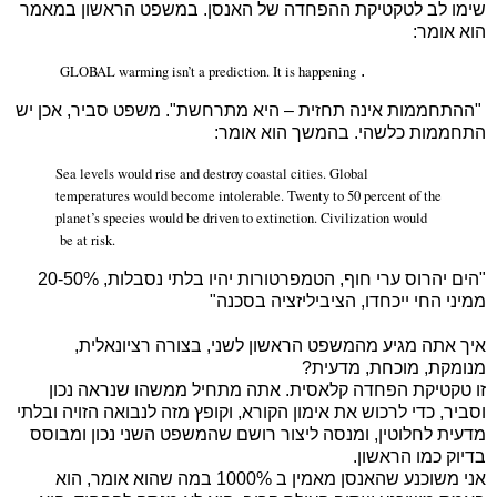
שימו לב לטקטיקת ההפחדה של האנסן. במשפט הראשון במאמר
הוא אומר:
.
GLOBAL warming isn’t a prediction. It is happening
"ההתחממות אינה תחזית – היא מתרחשת". משפט סביר, אכן יש
התחממות כלשהי. בהמשך הוא אומר:
Sea levels would rise and destroy coastal cities. Global
temperatures would become intolerable. Twenty to 50 percent of the
planet’s species would be driven to extinction. Civilization would
be at risk.
"הים יהרוס ערי חוף, הטמפרטורות יהיו בלתי נסבלות, 20-50%
ממיני החי ייכחדו, הציביליזציה בסכנה"
איך אתה מגיע מהמשפט הראשון לשני, בצורה רציונאלית,
מנומקת, מוכחת, מדעית?
זו טקטיקת הפחדה קלאסית. אתה מתחיל ממשהו שנראה נכון
וסביר, כדי לרכוש את אימון הקורא, וקופץ מזה לנבואה הזויה ובלתי
מדעית לחלוטין, ומנסה ליצור רושם שהמשפט השני נכון ומבוסס
בדיוק כמו הראשון.
אני משוכנע שהאנסן מאמין ב 1000% במה שהוא אומר, הוא