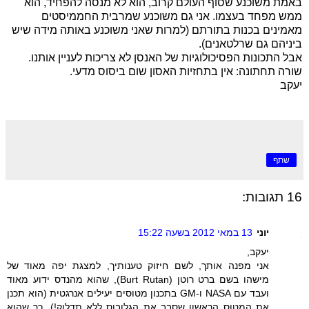
באמת משוכנע שסוף העולם קרוב, הוא לא מנסה להפחיד, הוא
ממש מפחד בעצמו. אני גם משוכנע שמרבית החממיסטים
מאמינים בכנות בתורתם (למרות שאני משוכנע באותה מידה שיש
ביניהם גם שרלטאנים).
אבל התכונות הפסיכולוגיות של האנסן לא צריכות לעניין אותנו.
שורה תחתונה: אין בתחזיות האסון שום ביסוס מדעי.
יעקב
שתף
16 תגובות:
יוני
13 במאי 2012 בשעה 15:22
יעקב,
אני מפנה אותך, לשם חיזוק טענותיך, למצגת יפה מאוד של
מישהו בשם ברט רוטן (Burt Rutan), שהוא מהנדס ידוע מאוד
ועבד עם NASA ו-GM בתכנון מטוסים יעילים אנרגטית (הוא תכנן
את המטוס הראשון שסבב את הגלובוס ללא תדלוק!), כך שהוא