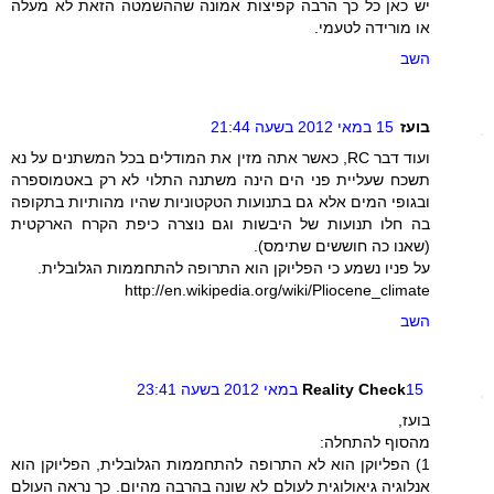
יש כאן כל כך הרבה קפיצות אמונה שההשמטה הזאת לא מעלה
או מורידה לטעמי.
השב
בועז
15 במאי 2012 בשעה 21:44
ועוד דבר RC, כאשר אתה מזין את המודלים בכל המשתנים על נא
תשכח שעליית פני הים הינה משתנה התלוי לא רק באטמוספרה
ובגופי המים אלא גם בתנועות הטקטוניות שהיו מהותיות בתקופה
בה חלו תנועות של היבשות וגם נוצרה כיפת הקרח הארקטית
(שאנו כה חוששים שתימס).
על פניו נשמע כי הפליוקן הוא התרופה להתחממות הגלובלית.
http://en.wikipedia.org/wiki/Pliocene_climate
השב
15 במאי 2012 בשעה 23:41
Reality Check
בועז,
מהסוף להתחלה:
1) הפליוקן הוא לא התרופה להתחממות הגלובלית, הפליוקן הוא
אנלוגיה גיאולוגית לעולם לא שונה בהרבה מהיום. כך נראה העולם