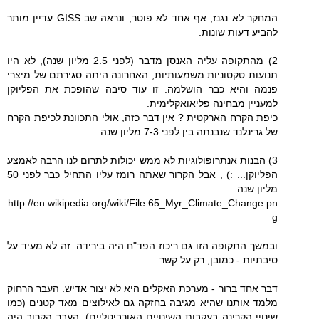
המחקר לא נגנז, אף אחד לא פוטר, ונראה שב GISS עדיין מותר
להביע דעות שונות.
2) מהתקופה עליה האנסן מדבר (לפני 2.5 מליון שנה), לא היו
תנועות טקטוניות משמעותיות, האחרונה היתה סגירתם של מיצרי
פנמה והיא כבר הושלמה. זו עוד סיבה שהופכת את הפליוקן
למעניין מבחינה פליאואקלימית.
כיפת הקרח הארקטית ? אין דבר כזה, אולי התכוונת לכיפת הקרח
של גרינלנד שנבנתה בין לפני 7-3 מליון שנה.
3) הבנות אנתרופולוגיות לא ממש יכולות לתרום לנו הרבה לאמצע
הפליוקן... :) , אבל הקרור שאתה רומז עליו התחיל כבר לפני 50
מליון שנה
http://en.wikipedia.org/wiki/File:65_Myr_Climate_Change.pn
g
ובמשך התקופה הזו גם ריכוז הפד"ח היה בירידה. זה לא מעיד על
סיבתיות - כמובן, רק על קשר...
דבר אחד ברור - מערכת האקלים היא לא יצור אדיש. העבר הרחוק
מלמד אותנו שהיא מגיבה בחזקה גם לאילוצים מאד קטנים (כמו
שינויי הקרינה בעקבות השינויים האורביטליים). העבר הקרוב היה