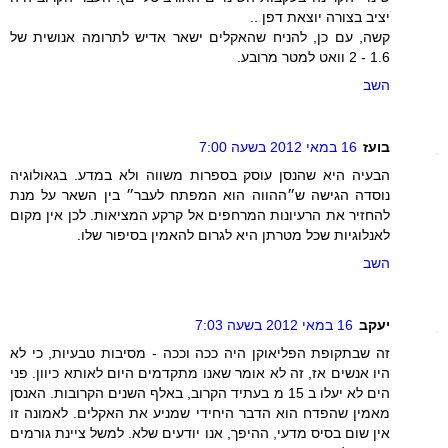
יציב בצורה יוצאת דפן ..
קשה, עם כן, להניח שהאקלים ישאר אדיש לתרומה אנושית של
1.6 - 2 וואט למטר מרובע.
השב
בועז
16 במאי 2012 בשעה 7:00
הבעיה היא שהנסן עוסק בספרות משווה ולא במדע. בגאולוגיה
נוסדה הגישה ש״ההווה הוא המפתח לעבר״ בין השאר על מנת
להחזיר את הרעיונות המרחפים אל קרקע המציאות. לכן אין מקום
לאנלוגיות שכל מטרתן היא לגרום להאמין בסיפור שלו.
השב
יעקב
16 במאי 2012 בשעה 7:03
זה שבתקופת הפליאוקן היה ככה וככה - מסיבות טבעיות, כי לא
היו אנשים אז, זה לא אומר שאנו מתקדמים היום לאותא כיוון. פני
הים לא יעלו ב 15 מ בעתיד הקרוב, באלף השנים הקרובות. האנסן
מאמין שהפדח הוא הדבר היחידי שמניע את האקלים. לאמונה זו
אין שום בסיס מדעי, ההיפך, אנו יודעים שלא. למשל ציינת גורמים