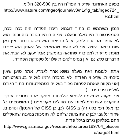
בפעם האחרונה שריכוזי הפד"ח היו בין 320-500 חל"מ.
http://www.nature.com/ngeo/journal/v3/n1/fig_tab/ngeo724_
F2.html
הנסן משתמש בו בתור דוגמא: ריכוז הפד"ח היה ככה וככה,
הטמפרטורות היו כאלה וכאלה ופני הים היו בגובה כזה וכזה. הוא
לא אומר מה גרם למה, אבל התיאור הוא פשוט וברור, אין כאן
שום נבואה הזויה. אני לא חושב שהמאמר של האנסן הוא יצירת
מופת מדעית (מסיבות שתראה בהמשך) אבל יעקב לא הביא את
הדברים כלשונם ואין בסיס לטענות שלו על טקטיקת הפחדה.
אתה, לעומת זאת מעלה נושא אחר לגמרי, אתה טוען שאין
סיבתיות. שריכוזי הפד"ח, לא בהכרח גרמו לעלייה בטמפרטורות
(אני מקווה שאתה לפחות מכיר בעלייה בטמפרטורות בתור הגורם
לעליית פני הים ...)
אני מקווה שתשמח לשמוע שלפחות מחקר אחד מסכים איתך.
החוקרים עשו סימולציות עם מודלים אקלימיים ( המושמצים כל
כך מעל דפי בלוג זה) ב GISS (כן, כן GISS של האנסן!) וטוענים,
שחור על גבי לבן שהתוצאות שלהם לא תומכות בטענה שהאקלים
החם בפליוקן נגרם בגלל פד"ח.
http://www.giss.nasa.gov/research/features/199704_pliocen
e/page3.html