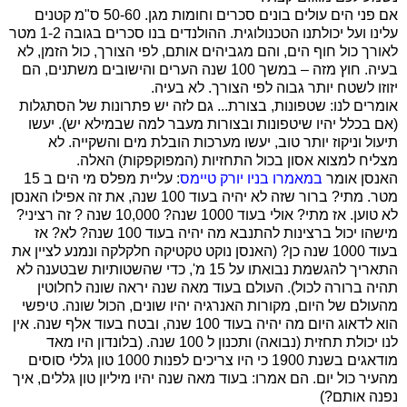
אם פני הים עולים בונים סכרים וחומות מגן. 50-60 ס"מ קטנים
עלינו ועל יכולתנו הטכנולוגית. ההולנדים בנו סכרים בגובה 1-2 מטר
לאורך כול חוף הים, והם מגביהים אותם, לפי הצורך, כול הזמן, לא
בעיה. חוץ מזה – במשך 100 שנה הערים והישובים משתנים, הם
יזוזו לשטח יותר גבוה לפי הצורך. לא בעיה.
אומרים לנו: שטפונות, בצורת... גם לזה יש פתרונות של הסתגלות
(אם בכלל יהיו שיטפונות ובצורות מעבר למה שבמילא יש). יעשו
תיעול וניקוז יותר טוב, יעשו מערכות הובלת מים והשקייה. לא
מצליח למצוא אסון בכול התחזיות (המפוקפקות) האלה.
האנסן אומר
במאמרו בניו יורק טיימס
: עליית מפלס מי הים ב 15
מטר. מתי? ברור שזה לא יהיה בעוד 100 שנה, את זה אפילו האנסן
לא טוען. אז מתי? אולי בעוד 1000 שנה? 10,000 שנה ? זה רציני?
מישהו יכול ברצינות להתנבא מה יהיה בעוד 100 שנה? לא? אז
בעוד 1000 שנה כן? (האנסן נוקט טקטיקה חלקלקה ונמנע לציין את
התאריך להגשמת נבואתו על 15 מ', כדי שהשטותיות שבטענה לא
תהיה ברורה לכול). העולם בעוד מאה שנה יראה שונה לחלוטין
מהעולם של היום, מקורות האנרגיה יהיו שונים, הכול שונה. טיפשי
הוא לדאוג היום מה יהיה בעוד 100 שנה, ובטח בעוד אלף שנה. אין
לנו יכולת תחזית (נבואה) ותכנון ל 100 שנה. (בלונדון היו מאד
מודאגים בשנת 1900 כי היו צריכים לפנות 1000 טון גללי סוסים
מהעיר כול יום. הם אמרו: בעוד מאה שנה יהיו מיליון טון גללים, איך
נפנה אותם?)