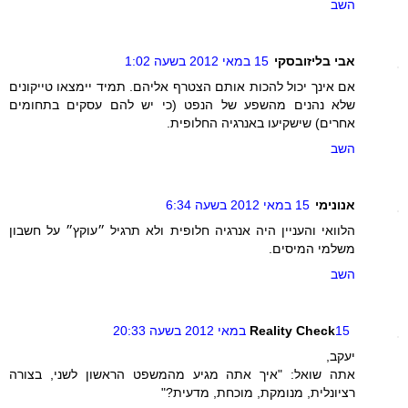
השב
אבי בליזובסקי
15 במאי 2012 בשעה 1:02
אם אינך יכול להכות אותם הצטרף אליהם. תמיד יימצאו טייקונים
שלא נהנים מהשפע של הנפט (כי יש להם עסקים בתחומים
אחרים) שישקיעו באנרגיה החלופית.
השב
אנונימי
15 במאי 2012 בשעה 6:34
הלוואי והעניין היה אנרגיה חלופית ולא תרגיל ״עוקץ״ על חשבון
משלמי המיסים.
השב
15 במאי 2012 בשעה 20:33
Reality Check
יעקב,
אתה שואל: "איך אתה מגיע מהמשפט הראשון לשני, בצורה
רציונלית, מנומקת, מוכחת, מדעית?"