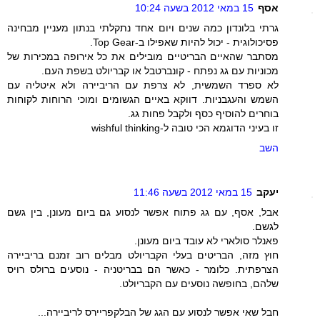
אסף
15 במאי 2012 בשעה 10:24
גרתי בלונדון כמה שנים ויום אחד נתקלתי בנתון מעניין מבחינה
פסיכולוגית - יכול להיות שאפילו ב-Top Gear.
מסתבר שהאיים הבריטיים מובילים את כל אירופה במכירות של
מכוניות עם גג נפתח - קונברטבל או קבריולט בשפת העם.
לא ספרד השמשית, לא צרפת עם הריביירה ולא איטליה עם
השמש והעגבניות. דווקא באיים הגשומים ומוכי הרוחות לקוחות
בוחרים להוסיף כסף ולקבל פחות גג.
זו בעיני הדוגמא הכי טובה ל-wishful thinking
השב
יעקב
15 במאי 2012 בשעה 11:46
אבל, אסף, עם גג פתוח אפשר לנסוע גם ביום מעונן, בין גשם
לגשם.
פאנלר סולארי לא עובד ביום מעונן.
חוץ מזה, הבריטים בעלי הקבריולט מבלים רוב זמנם בריביירה
הצרפתית. כלומר - כאשר הם בבריטניה - נוסעים ברולס רויס
שלהם, בחופשה נוסעים עם הקבריולט.
חבל שאי אפשר לנסוע עם הגג של הבלקפריירס לריביירה...