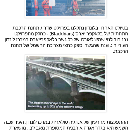
בטיולנו האחרון בלונדון נתקלנו בפרויקט שדרוג תחנת הרכבת
התחתית של בלאקפרייארס (Blackfriars) - כחלק מהפרויקט
נבנים קולטי שמש לאורכו של כל
גשר
בלאקפרייארס במרכז לונדון.
העירייה טוענת שה
גשר
יספק כחצי מצריכת החשמל של תחנת
הרכבת.
ההתפלצות מהרעיון של אנרגיה סולארית במרכז לונדון, העיר שבה
השמש היא בגדר אגדה אורבנית המסופרת מאב לבן, מושארת