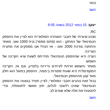
בועז
השב
יעקב
15 במאי 2012 בשעה 8:05
RC,
מנהג שיגרתי של חובבי האנרגיה הסולארית הוא לציין את ההספק
הנומינאלי של המתקן - הוא (סתם מספר) נניח 1000 ואט. מאחר
והתחנה צורכת 2000 ואט - אז הנה!! אנו מספקים את מחצית
הצריכה.
הצרה היא שההספק הנומינאלי מתייחס לשעת שיא הקרינה של
השמש.
מאחר והשמש זורחת לעיתים נדירות בלונדון, וגם אז, הקרינה
המקסימלית היא שעות ספורות ביממה, ההספק בפועל הוא חלק
מאד קטן מההספק הנומינאלי.
בכול זאת נוהגים חובבי הסולארי, לציין תמיד בגאווה את ההספק
הנומינאלי שאינו רלוונטי לכלום, חוץ מאשר לתעמולה, וכדי
להטעות את אלה שלא שמים לב.
השב