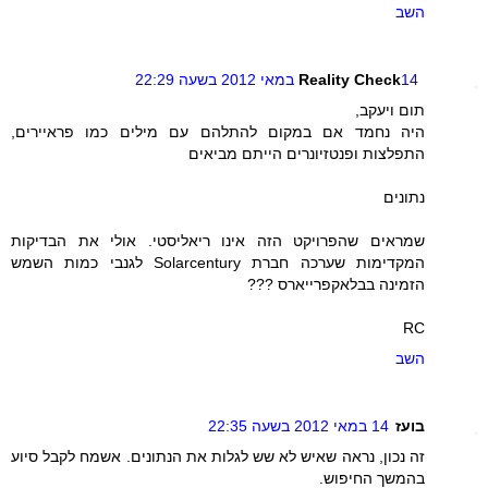
השב
14 במאי 2012 בשעה 22:29
Reality Check
תום ויעקב,
היה נחמד אם במקום להתלהם עם מילים כמו פראיירים,
התפלצות ופנטזיונרים הייתם מביאים
נתונים
שמראים שהפרויקט הזה אינו ריאליסטי. אולי את הבדיקות
המקדימות שערכה חברת Solarcentury לגנבי כמות השמש
הזמינה בבלאקפרייארס ???
RC
השב
בועז
14 במאי 2012 בשעה 22:35
זה נכון, נראה שאיש לא שש לגלות את הנתונים. אשמח לקבל סיוע
בהמשך החיפוש.