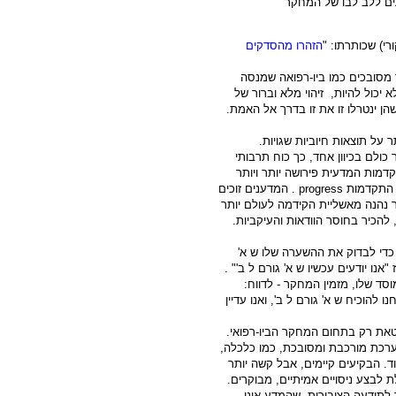
ים ללב לבו של המחקר
ורי) שכותרתו: "
הזהרו מהסדקים
מסובכים כמו ביו-רפואה שמנסה
יכול להיות, זיהוי מלא וברור של
הן ינטרלו זו את זו בדרך אל האמת.
 על תוצאות חיוביות שגויות.
ולם בכיוון אחד, כך כוח תרבותי
קדמות המדעית פירושה יותר ויותר
ל התקדמות
progress
. המדענים זוכים
ר נהנה מאשליית הקידמה לעולם יותר
 להכיר בחוסר הוודאות והעיקביות.
כדי לבדוק את ההשערה שלו ש א'
נו יודעים עכשיו ש א' גורם ל ב'" .
סד שלו, מזמין המחקר - לדווח:
להוכיח ש א' גורם ל ב', ואנו עדיין
ת רק בתחום המחקר הביו-רפואי.
רכת מורכבת ומסובכת, כמו כלכלה,
ד. הבקיעים קיימים, אבל קשה יותר
 לבצע ניסויים אמיתיים, מבוקרים.
 לתודעה הציבורית, שהמדע אינו