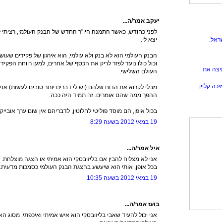
יעקב אמר/ה...
לפני כחודש, כאשר התמנה היו"ר החדש של הבנק העולמי, רציתי 
יצא לי.
ראל.
הבנק העולמי הוא לא בנק ולא עולמי, הוא אירגון של פקידים שעוש
וכול כולו נועד לפזר לריק את הכסף של אחרים, למען רווחת הפקי
יצה את
העולם השלישי.
כה קליין
מבלי לקרוא את הדוח שלהם (יש לי דברים יותר טובים לעשות) אני 
ההפך ממה שהם אומרים. זה תמיד היה ככה.
בכול אופן, הם מוסד פוליטי לחלוטין, לדבריהם אין שום ערך אובייקט
19 במאי 2012 בשעה 8:29
איל אמר/ה...
אני לא מצליח להבין אם בליזובסקי הוא אמיתי או הצגה מוצלחת.
בכל אופן, אותי הוא שיעשע בהצגת הבנק העולמי כסמכות מדעית... 
19 במאי 2012 בשעה 10:35
בועז אמר/ה...
אני יכול להעיד שאבי בליזובסקי הוא איש אמיתי ואיכפתי. מסוג הא