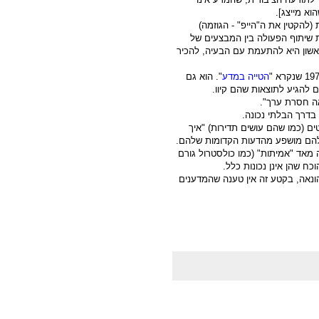
א מייצג].
 (להקטין את ה"הייפ" - הגוזמה)
 שיתוף הפעולה בין המבצעים של
אשון היא להתעמת עם הבעיה, להכיר
הטייה במדע
". הוא גם
להגיע לתוצאות שהם קיוו.
ה חסרת ערך".
ו בדרך הבלתי נכונה.
ם (כמו שהם עושים תדירות) "איך
שלהם מושפע מהדעות הקדומות שלהם.
מאד "אמיתות" (כמו כולסטרול גורם
ח שהן אינן נכונות כלל.
ונאה, בקטע זה אין טענה שהמדענים