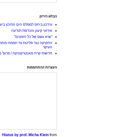
הבלוג הירוק
עידכון ביחס למפלס הים התיכון ביש
אירועי קיצון והנדסת תודעה
"שיא גשם של כל הזמנים"
החקיקה נגד פליטת גזי חממה מחמ
העיקר
חדשות קרח מאנטרקטיקה / פרופ' מי
העצרות ההתחממות
Hiatus by prof. Micha Klein
from