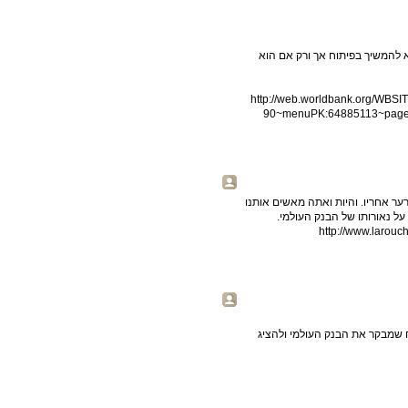
 להמשיך בפיתוח אך ורק אם הוא
http://web.worldbank.org/WB
90~menuPK:64885113~pageP
ער אחריו. והיות ואתה מאשים אותנו
http://www.larouc
וח שמבקר את הבנק העולמי ולהציג