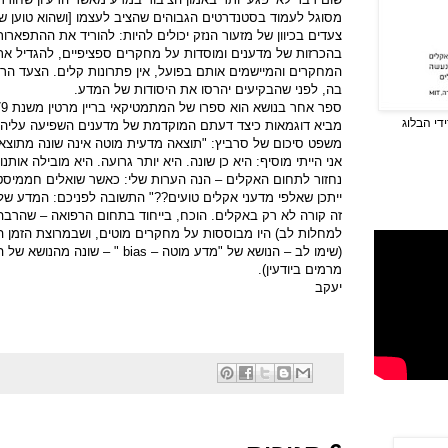
מסוגל לעמוד בסטנדרטים הגבוהים שהציב לעצמו [ושהוא טוען שהו
צעדים בכיוון של מזעור הנזק יכולים להיות: להוריד את ההתפארות
בהכרזות של מדענים ומוסדות על מחקרים ספציפיים, להגדיל את
המחקרים והמיישמים אותם בפועל, אין פתרונות קלים. הצעד הר
בה, לפני שהבקיעים יהרסו את היסודות של המדע.
ספר אחר בנושא הוא ספרו של המתמטיקאי בריין מרטין משנת 1979 שנקרא "
די הבלוג
מביא דוגמאות כיצד דעתם המוקדמת של מדענים השפיעה עליהם 
משפט סיכום של סרביץ: "תוצאה מדעית מוטה אינה שונה מתוצא
אני הייתי מוסיף: היא כן שונה. היא יותר גרועה. היא מובילה אותנ
נחזור לתחום האקלים – הנה הערות שלי: כאשר שואלים חממיסטי
ייתכן שאלפי מדעני אקלים טועים??" התשובה לפניכם: המדע 
זה קורה לא רק באקלים. הוכח, בייחוד בתחום הרפואה – שהרבה 
למחלות לב) היו מבוססות על מחקרים מוטים, ושבמרוצת הזמן הוכ
(שימו לב – הנושא של "מדע מוטה –
bias
" – שונה מהנושא של ה
מרמים ביודעין).
יעקב