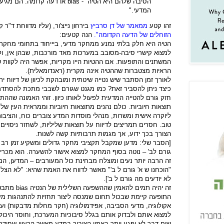
הסיבה שלהם היא הטיה
-
bias
או דעה קדומה. הם מגיע
המדעי."
זהו קטע
ממאמר של דן סרביץ
בירחון נייצ'ור, (עליו מדווחת ד"ר ק
הזוחלים של הדעה הקדומה".
הנה קטעים:
הטיה היא חלק בלתי נמנע ממחקר מדעי, ביייחוד בתחומי מחקר 
למצוא קישרי סיבה-מסובב במערכות מאד מורכבות, שבהן אין, ולא 
המשתנים והתופעות. אם ההטיות הייו מקריות, אפשר היה לקוות ש
הראיות מצטברות שההטיה אינה מקרית (ראנדומאלית).
לאורך זמן הסתבר שיש נטייה שיטתית ומובהקת לכיוון של דיווח יתר
כיצד ניתן להסביר זאת? כמו מגנט שגורם לשבבי מתכת להסתדר כ
חזק גורם להטייה המדעית לפעול לאותו כיוון. זוהי האמונה שההת
תוצאות חיוביות. כולם נהנים מתוצאות חיוביות וממראית העין ש
ליוקרה אישית ומשרות, מנהלי מוסדות המדע צוברים כוח, והציבו
טוב. חסרים תמריצים לדיווח על תוצאות שליליות, לשחזר ניסויים,
הצורך בכך ידוע, אך מגמות תרבותיות קשה לשנות.
[הסבר שלי: מדען שמקבל תקציבי מחקר גדולים ומשקיע זמן רב 
גורם לב' – נוטה בסוף המחקר למצוא אישור להשערה. הוא מכריז "א
זה הרבה יותר נעים ומוצלח מבחינת כול המעורבים – המדען, המו
"הוכחנו ש א' גורם ל ב'" מאשר לדווח את האמת שהיא: "לא הצלחנו 
לא יודעים מה גורם ל ב'].
זה יהיה תמים להאמין שההשפעה השלילית של הנטיה
bias
מתבטא
התופעה קיימת שבכול תחום שמנסה ליצור תחזיות להתנהגות מע
אקולוגיה, מדעי הסביבה, אפידמולוגיה (חקר מחלות מדבקות) ועו
למצוא אותם ולבדוק אותם בגלל סיבוכיות המערכת, וחוסר היכולת
שום דבר לא יפגע יותר באמון הציבור במדע מאשר הרעיון שחודר