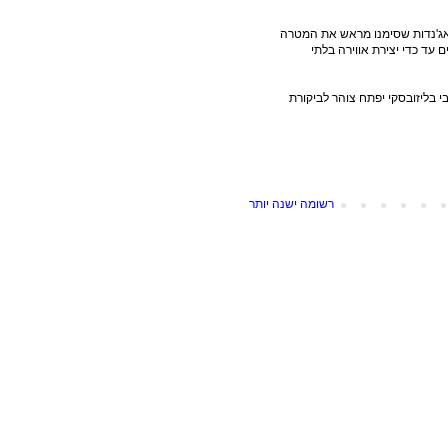
ואג'נדות שסימנו מראש את המטרה
("flat-Earthers")ועיקום הנתונים עד כדי יצירת אווירה בלתי
י בליזובסקי יפתח צוהר לביקורת
רשומה ישנה יותר