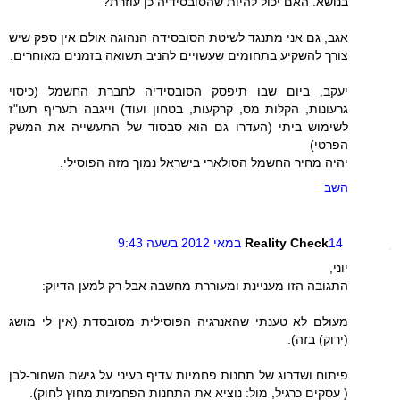
בנושא. האם יכול להיות שהסובסידיה כן עוזרת?
אגב, גם אני מתנגד לשיטת הסובסידה הנהוגה אולם אין ספק שיש
צורך להשקיע בתחומים שעשויים להניב תשואה בזמנים מאוחרים.
יעקב, ביום שבו תיפסק הסובסידיה לחברת החשמל (כיסוי
גרעונות, הקלות מס, קרקעות, בטחון ועוד) וייגבה תעריף תעו"ז
לשימוש ביתי (העדרו גם הוא סבסוד של התעשייה את המשק
הפרטי)
יהיה מחיר החשמל הסולארי בישראל נמוך מזה הפוסילי.
השב
14 במאי 2012 בשעה 9:43
Reality Check
יוני,
התגובה הזו מעניינת ומעוררת מחשבה אבל רק למען הדיוק:
מעולם לא טענתי שהאנרגיה הפוסילית מסובסדת (אין לי מושג
(ירוק) בזה).
פיתוח ושדרוג של תחנות פחמיות עדיף בעיני על גישת השחור-לבן
( עסקים כרגיל, מול: נוציא את התחנות הפחמיות מחוץ לחוק).