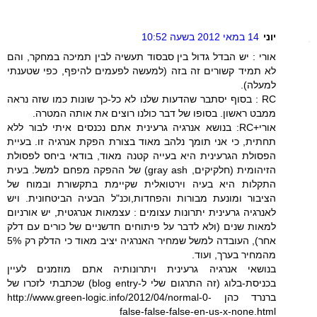
יוני
14 במאי 2012 בשעה 10:52
אורי : יש הבדל גדול בין סבסוד תעשיה לבין תמיכה במחקר, והם
לא תמיד קשורים זה בזה (למעשה לפעמים להיפף, כפי שטענתי
למעלה).
RC : בסוף יסתבר שהדעות שלנו לא כל-כך שונות כמו שזה נראה
ממבט ראשון. בסופו של דבר כולנו רוצים את אותה המטרה.
אורי+RC: בנושא אנרגיה גרעינית אתם נכנסים איתי לבור ללא
תחתית, כי אני תומך נלהב מאוד בצורת הפקת אנרגיה זו. בעיית
הפסולת הגרעינית היא בעייה קטנה מאוד, בודאי ביחס לפסולת
הזיהומית (חלקיקים, gray ash) של ההפקה מפחם למשל. בעית
התקלות היא בעיה וירטואלית שקיימת בתקשורת ובמוח של
הציבור ומונעת מבורות והפחדות,וכנ"ל הבעיה הביטחונית. ויש
לאנרגיה גרעינית יתרונות עצומים : עצמאות אנרגטית, יש אורניום
למאות שנים (ולא לדבר על פיתוחים חדשניים של כורים עם דלק
אחר), העובדה למשל שמחיר האנרגיה יציב מאוד כי הדלק רק 5%
מהמחיר בערך, ועוד.
בנושאי אנרגיה גרעינית ויתרונותיה אתם מוזמנים לעיין
בכניסת-בלוג (זה התרגום שלי ל-blog entry) שכתבתי לזכרו של
ברנרד כהן http://www.green-logic.info/2012/04/normal-0-
false-false-false-en-us-x-none.html