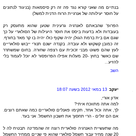
בנתיים מה שאני קורא נגד פה זה רק סיסמאות (בניגוד לנתונים
על חוסר יעילותה של אנרגיית הרוח הדנית למשל)
הפרופ' שהבאתם לאנרגיה גרעינית שטען שהוא מתעסק רק
בעובדות ולא בדעות ביסס את חוסר היעילות של הסולארי על כך
שגם אם בית ברמת הגולן יהיה שקוף כולו יהיה בו קר מאד בחורף.
זה כמובן קשקוש ולא עובדה. בקנדה ישנם תנורי ייבוש סולאריים
לעץ שהם פשוט מבני זכוכית עם רצפה שחורה. בחום שמשתרר
שם כאשר בחוץ -20 מעלות אפילו הפרופסור לא יוכל לעמוד בלי
להזיע...
השב
יעקב
13 במאי 2012 בשעה 18:07
אדון אורי,
למה אתה מתווכח איתי?
לך, אתה וכול אחד, תקימו פאנלים סולאריים כמה שאתם רוצים.
אם הם זולים - הרי תחסוך את חשבון החשמל. אני בעד.
מה שתעשיית האנרגיה סולארית רוצה זה שהמדינה תבטיח לה ל
20 שנה מחיר עבור חשמל סולארי שהוא פי שניים ממחיר החשמל