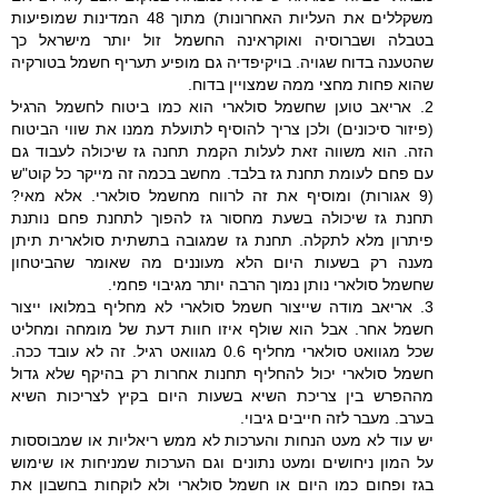
משקללים את העליות האחרונות) מתוך 48 המדינות שמופיעות
בטבלה ושברוסיה ואוקראינה החשמל זול יותר מישראל כך
שהטענה בדוח שגויה. בויקיפדיה גם מופיע תעריף חשמל בטורקיה
שהוא פחות מחצי ממה שמצויין בדוח.
2. אריאב טוען שחשמל סולארי הוא כמו ביטוח לחשמל הרגיל
(פיזור סיכונים) ולכן צריך להוסיף לתועלת ממנו את שווי הביטוח
הזה. הוא משווה זאת לעלות הקמת תחנה גז שיכולה לעבוד גם
עם פחם לעומת תחנת גז בלבד. מחשב בכמה זה מייקר כל קוט"ש
(9 אגורות) ומוסיף את זה לרווח מחשמל סולארי. אלא מאי?
תחנת גז שיכולה בשעת מחסור גז להפוך לתחנת פחם נותנת
פיתרון מלא לתקלה. תחנת גז שמגובה בתשתית סולארית תיתן
מענה רק בשעות היום הלא מעוננים מה שאומר שהביטחון
שחשמל סולארי נותן נמוך הרבה יותר מגיבוי פחמי.
3. אריאב מודה שייצור חשמל סולארי לא מחליף במלואו ייצור
חשמל אחר. אבל הוא שולף איזו חוות דעת של מומחה ומחליט
שכל מגוואט סולארי מחליף 0.6 מגוואט רגיל. זה לא עובד ככה.
חשמל סולארי יכול להחליף תחנות אחרות רק בהיקף שלא גדול
מההפרש בין צריכת השיא בשעות היום בקיץ לצריכות השיא
בערב. מעבר לזה חייבים גיבוי.
יש עוד לא מעט הנחות והערכות לא ממש ריאליות או שמבוססות
על המון ניחושים ומעט נתונים וגם הערכות שמניחות או שימוש
בגז ופחום כמו היום או חשמל סולארי ולא לוקחות בחשבון את