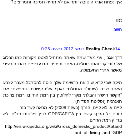
איך נפתח אנרגיה טובה יותר אם לא תהיה תמיכה ותמריצים?
RC
השב
14 במאי 2012 בשעה 0:25
Reality Check
דרך אגב , אני מאד שמח שאתה מתחיל לצטט מקורות כמו הבלוג
של ג'ודי קרי והנס רוסלינג האחד והיחיד. הם עדיפים בהרבה בעיני
מאשר אתרי התעמולה..
היקה שבי קרא שוב את הרשימה שלך וניסה להסתכל מעבר לצבע
האחד שבה (שחור): התחלתי בגרף אליו קישרת, וחיפשתי את
"הקשר הישיר והבלתי מקרי לחלוטין בין רמת החיים ורמת צריכת
האנרגיה (ופליטת הפד"ח)".
קיים או לא קיים, הגרף (בשנת 2008) לא מראה קשר כזה:
קודם כל הגרף קושר בין GDP/CAPITA לבין פליטות פד"ח. לא
בדיוק רמת החיים.
http://en.wikipedia.org/wiki/Gross_domestic_product#Stand
ard_of_living_and_GDP