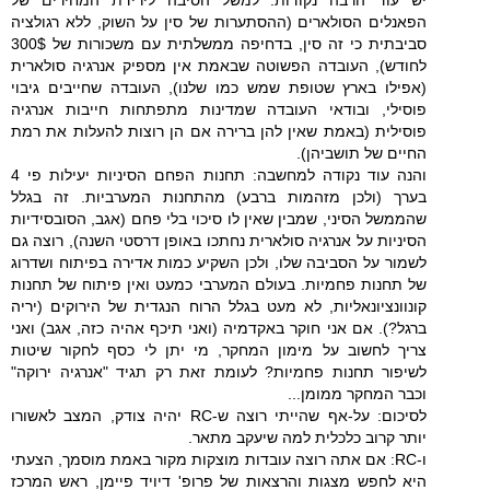
הפאנלים הסולארים (ההסתערות של סין על השוק, ללא רגולציה
סביבתית כי זה סין, בדחיפה ממשלתית עם משכורות של 300$
לחודש), העובדה הפשוטה שבאמת אין מספיק אנרגיה סולארית
(אפילו בארץ שטופת שמש כמו שלנו), העובדה שחייבים גיבוי
פוסילי, ובודאי העובדה שמדינות מתפתחות חייבות אנרגיה
פוסילית (באמת שאין להן ברירה אם הן רוצות להעלות את רמת
החיים של תושביהן).
והנה עוד נקודה למחשבה: תחנות הפחם הסיניות יעילות פי 4
בערך (ולכן מזהמות ברבע) מהתחנות המערביות. זה בגלל
שהממשל הסיני, שמבין שאין לו סיכוי בלי פחם (אגב, הסובסידיות
הסיניות על אנרגיה סולארית נחתכו באופן דרסטי השנה), רוצה גם
לשמור על הסביבה שלו, ולכן השקיע כמות אדירה בפיתוח ושדרוג
של תחנות פחמיות. בעולם המערבי כמעט ואין פיתוח של תחנות
קונוונציונאליות, לא מעט בגלל הרוח הנגדית של הירוקים (יריה
ברגל?). אם אני חוקר באקדמיה (ואני תיכף אהיה כזה, אגב) ואני
צריך לחשוב על מימון המחקר, מי יתן לי כסף לחקור שיטות
לשיפור תחנות פחמיות? לעומת זאת רק תגיד "אנרגיה ירוקה"
וכבר המחקר ממומן...
לסיכום: על-אף שהייתי רוצה ש-RC יהיה צודק, המצב לאשורו
יותר קרוב כלכלית למה שיעקב מתאר.
ו-RC: אם אתה רוצה עובדות מוצקות מקור באמת מוסמך, הצעתי
היא לחפש מצגות והרצאות של פרופ' דיויד פיימן, ראש המרכז