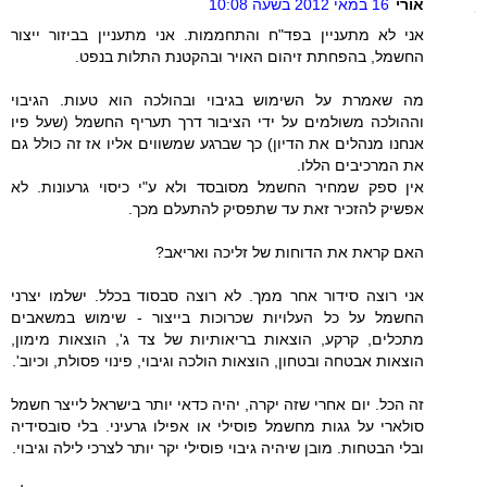
אורי
16 במאי 2012 בשעה 10:08
אני לא מתעניין בפד"ח והתחממות. אני מתעניין בביזור ייצור
החשמל, בהפחתת זיהום האויר ובהקטנת התלות בנפט.
מה שאמרת על השימוש בגיבוי ובהולכה הוא טעות. הגיבוי
וההולכה משולמים על ידי הציבור דרך תעריף החשמל (שעל פיו
אנחנו מנהלים את הדיון) כך שברגע שמשווים אליו אז זה כולל גם
את המרכיבים הללו.
אין ספק שמחיר החשמל מסובסד ולא ע"י כיסוי גרעונות. לא
אפשיק להזכיר זאת עד שתפסיק להתעלם מכך.
האם קראת את הדוחות של זליכה ואריאב?
אני רוצה סידור אחר ממך. לא רוצה סבסוד בכלל. ישלמו יצרני
החשמל על כל העלויות שכרוכות בייצור - שימוש במשאבים
מתכלים, קרקע, הוצאות בריאותיות של צד ג', הוצאות מימון,
הוצאות אבטחה ובטחון, הוצאות הולכה וגיבוי, פינוי פסולת, וכיוב'.
זה הכל. יום אחרי שזה יקרה, יהיה כדאי יותר בישראל לייצר חשמל
סולארי על גגות מחשמל פוסילי או אפילו גרעיני. בלי סובסידיה
ובלי הבטחות. מובן שיהיה גיבוי פוסילי יקר יותר לצרכי לילה וגיבוי.