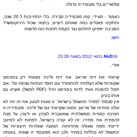
סולאריים בלי סובסידיה גדולה.
כאמור - מצידי, קחו סובסידיה סבירה, בלי התחייבות ל 20 שנה,
ותתקינו פאנלים כמה שאתם רוצים, בתנאי שכול הירוקומשרד
הסביבה יפסיקו להלחם נגד הקמת תחנות כוח חדשות.
השב
16 במאי 2012 בשעה 23:28
NirD
אורי,
קראתי את דוח אריאב. את דוח זליכה מצאתי רק בפורמט
שקופיות שלא הצלחתי להתמודד עם חוסר הנוחות שכפה עלי. אם
תוכל להפנות אותי לדוח בפורמט רגיל (PDF למשל) אקרא גם
אותו בעיון.
אין סבסוד למחיר החשמל בישראל. זו טעות לטעון את זה וזה לא
עולה מהדוח של אריאב וממה שקראתי גם של זליכה. סובסידיה זו
תמיכה כספית ממשלתית שמועברת לצרכן או ליצרן על מנת
להפחית את מחירו. זה לא קורה בישראל, לפחות לא למיטב
ידיעתי ממה שעולה מהדוחות. הטענה שעלויות חיצוניות של
החשמל לא נכללות במחיר ולכן הוא מסובסד זו שטות. באותה