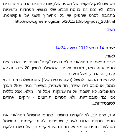
ויש שם לינק לתקציר של הספר שלו, שם כתובים הרבה מהדברים
הללו. לעיונכם גם כניסת-הבלוג שלי בנושא הפחדות גרעיניות
בתגובה לסרט שהפיק שי גל מהערוץ השני על פוקושימה.
http://www.green-logic.info/2011/10/blog-post_28.html
השב
יעקב
14 במאי 2012 בשעה 14:24
לאורי,
יצרני הפאנלים הסולאריים לא רוצים "קצת" סובסידיה. הם רוצים
מחיר גבוה מאד, מובטח על ידי הממשלה למשך 20 שנה. זה לא
קצת, זה הרבה, מעל ומעבר.
לא הייתי מתנגד, למשל (דעה פרטית שלי) שהממשלה תיתן זיכוי
ממס, או סובסידיה ישירה, חד פעמית, בשיעור, נגיד, 25% מערך
הפאנלים. לא חשבתי על זה עמוקות, אבל זה - מילא. אבל כללית
אני נגד סובסידיות. ולא חסרים תירוצים - ירוקים ואחרים
לסובסידיות...
עוד, שים לב, לא לוקחים בחשבון במחיר החשמל הסולארי את
מחיר תחנות הכוח לגיבוי, שחייבות להיות קיימות. החשמל
הסולארי תופס טרמפ על תחנות גיבוי קיימות, ועל רשת חלוקת