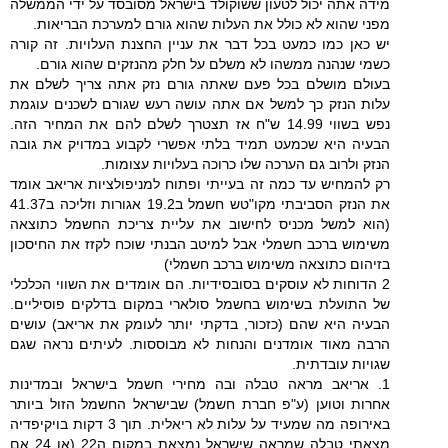
מידה אתה יכול לטעון ששוקולד בישראל מסובסד על ידי הממשלה
מפני שהוא לא כולל את העלות שהוא גורם למערכת הבריאות.
יש כאן כמו כמעט בכל דבר את עניין החצנת העלויות. זה קורה
כשמי שנהנה ממשהו לא משלם על חלק מהנזקים שהוא גורם.
בעולם מושלם בכל פעם שאתה גורם נזק אתה צריך לשלם את
עלות הנזק כך למשל אם אתה עושה רעש שגורם לשכנים עוגמת
נפש בשווי 14.99 ש"ח אז תצטרך לשלם להם את המחיר הזה.
הבעיה היא שכמעט תמיד בלתי אפשרי לקבוע במדויק את גובה
הנזק ולרוב גם הערכה שלו כרוכה בעלויות עצומות.
רק להמחיש עד כמה זה בעייתי ופתוח למניפולציות אריאב אומד
את הנזק הסביבתי מקו"טש חשמל ב19.2 אגורות וזליכה ב41.37
(הוא למשל מכניס לחישוב את עליית צריכת החשמל כתוצאה
משימוש ברכב חשמלי אבל למיטב הבנתי שוכח לקזז את החיסכון
בזיהום כתוצאה משימוש ברכב חשמלי)
2 הדוחות לא עוסקים בסובסידיות. הם אומדים את השווי הכלכלי
של התועלת בשימוש בחשמל סולארי במקום בדלקים פוסיליים.
הבעיה היא שהם (כזכור, בדקתי יותר לעומק את אריאב) עושים
הרבה מאוד אומדנים והנחות לא מבוססות. לעיתים נראה שגם
שגויות עובדתית.
1. אריאב מראה טבלה ובה מחירי חשמל בישראל ובמדינות
אחרות וטוען (ע"פ חברת חשמל) שבישראל החשמל הזול ביותר
באירופה מה שמעיד על עלות לא ריאלית. תוך 3 דקות בויקיפדיה
מצאתי טבלה שמראה שישראל נמצאת במקום ה22 (או 24 אם