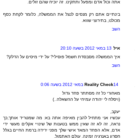
אתה וכול אדם ומפעל ותתקינו. זה יוכיח שהם זולים.
בינתיים אתם רק מנסים לנצל את הממשלה, כלומר לקחת כסף
מכולנו, בתירוצי שווא.
השב
איל
13 במאי 2012 בשעה 20:10
איך הממשלה מסבסדת חשמל פוסילי? על ידי מיסים על הדלק?
השב
14 במאי 2012 בשעה 0:06
Reality Check
מאחורי כל זה מסתתר פחד גדול
(ויסלח לי יהודה עמיחי על ההשאלה..)
יעקב,
עכשיו אני מתחיל להבין מאיפה אתה בא: מה שמטריד אותך,כך
נראה, זה לא זה שאין ממש בטענות של שינויי אקלים מעשי ידי
אדם, אלא הפחד המאד אישי שלך מפני ירידה ברמת החיים בגלל
חסרון באנרגיה זמינה. עולם האתמול.