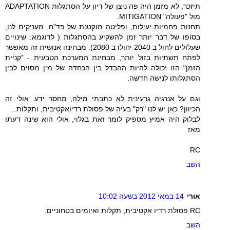
תיזכר, לא מזמן היה פה ניצן של דיון על הסתגלות ADAPTATION
מול "פעולה" MITIGATION.
תחנות פחמיות יעילות, ופליטה מוקטנת של פד"ח, מעניקים לנו,
בסופו של דבר יותר זמן להשקיע בהסתגלות ( לדוגמא: שינויים
שעלולים לחול ב 2040 יחולו ב 2080). מבחינה אנושית זה מאפשר
לפתח תשתיות בזול יותר, מבחינת המערכת הטבעית - "קניית
הזמן" הזו יכולה להיות ההבדל בין הכחדה של מין מסוים לבין
הסתגלותו לנישה חדשה.
וגם על אנרגיה גרעינית לא כתבתי מילה, מחסר ידע. אולי זה
הכיוון? כאן יש לנו "רק" בעיה של פסולת רדיואקטיבית, ותקלות...
לבלוק היה אמיץ מספיק לומר זאת בגלוי, אולי הוא שינה דעתו
מאז
RC
השב
אורי
14 במאי 2012 בשעה 10:02
RC פסולת רדיו אקטיבית, תקלות ואיומים בטחוניים.
השב