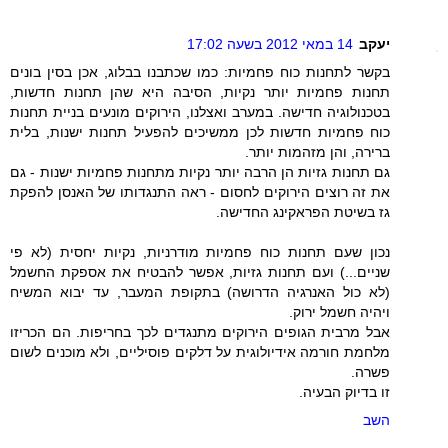
יעקב
14 במאי 2012 בשעה 17:02
בקשר לתחנות כוח פחמיות: כמו שכתבנו בבלוג, אכן בסין בונים
תחנות פחמיות יותר נקיות, הסיבה היא שהן תחנות חדשות,
בטכנולוגיה חדישה. במערב ואצלנו, הירוקים מונעים בניית תחנות
כוח פחמיות חדשות לכן ממשיכים להפעיל תחנות ישנות, בלית
ברירה, והן מזהמות יותר.
גם תחנות גזיות הן הרבה יותר נקיות מתחנות פחמיות ישנות - גם
את זה רוצים הירוקים לחסום - ראה התנגדותו של האנסן להפקת
גז בשיטת הפראקינג החדישה.
נכון שעם תחנות כוח פחמיות מודרניות, נקיות יחסית (לא פי
שניים...) ועם תחנות גזיות, אפשר להבטיח את אספקת החשמל
(לא כול האנרגיה הדרושה) בתקופת המעבר, עד יבוא המשיח
ויהיה חשמל ירוק.
אבל מרבית הגופים הירוקים מתנגדים לכך בחריפות. הם הכריזו
מלחמת חורמה אידיולוגית על דלקים פוסיליים, ולא מוכנים לשום
פשרה.
זו בדיוק הבעיה.
השב