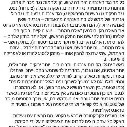
כלומר נגד האנרגיה היחידה שיש. הן נלחמות נגד מכרות פחם,
ותחנות כוח פחמיות, נגד קידוחים, הפקה והובלה (צינורות) נפט,
נגד הפקת גז (בשיטת הפראקינג), נגד אנרגיה גרעינית, נגד כול
אנרגיה של ממש לטובת האנרגיה מהאגדות – אנרגיה שאין
(אנרגיה ירוקה). הם הולכים בהתלהבות דתית ובטראנס הזוי להרוס
את העולם הקיים למען "עולם המחר" – שאינו קיים. בסוף הם
יצליחו (חו"ח) להגשים את החלק הראשון, הקל יותר בחזון שלהם –
להרוס את העולם הקיים. (יש תקדימים בהיסטוריה). בחלק השני –
עולם המחר – זה יותר קשה, ואנו נחזור לברירת המחדל – עולם
האתמול, שמי שרוצה להבין אותו – מוזמן לנסוע להודו או לאפריקה
(ויש עוד...).
כאשר יתגלו מקורות אנרגיה יותר טובים, יותר ירוקים, יותר זולים,
יותר אמינים, אנו נעבור, בהדרגה להשתמש בהם. ייתכן שיתגלו
בעתיד, מקורות כאלה, קרוב לוודאי שיתגלו. איש אינו יודע מהם,
ומתי יתגלו. אנו לא נמשיך לשרוף נפט בגלל "ההתמכרות לנפט"
(כמו שאמר, בין השאר הנשיא לשעבר בוש). אנו לא התמכרנו
לנפט, אנו כן התמכרנו לאנרגיה, אין ציביליזציה בלי אנרגיה. כאשר
תהיה אנרגיה יותר טובה, אנו נשתמש בה, אין צורך בהטפות מוסר
של 40,000 אוכלי קוויאר ושותי שמפניה (על חשבוננו) בוועידות
טראנס אקלימיות.
אנו חוזרים לקריקטורה שבראש הקטע. מה הבעיה עם וועידות
האקלים? שהם רוצים להרוס את הציביליזציה על ידי חסימת