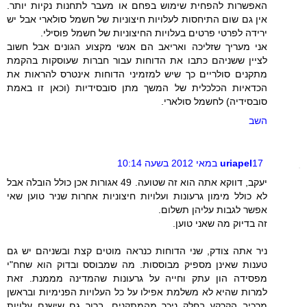
האפשרות להפחית שימוש בפחם או מעבר לתחנות נקיות יותר.
אין גם שום התיחסות לעלויות חיצוניות של חשמל סולארי אבל יש
ירידה לפרטי פרטים בעלויות החיצוניות של חשמל פוסילי.
אני מעריך שזליכה ואריאב הם אנשי מקצוע הגונים אבל חשוב
לציין ששניהם כתבו את הדוחות עבור חברות שעוסקות בהקמת
מתקנים סולריים כך שיש למזמיני הדוחות אינטרס להראות את
הכדאיות הכלכלית של המשך מתן סובסידיות (וכאן זו באמת
סובסידיה) לחשמל סולארי.
השב
17 במאי 2012 בשעה 10:14
uriapel
יעקב, דווקא אתה הוא זה שטועה. 49 אגורות אכן כולל הובלה אבל
לא כולל מימון גרעונות ועלויות חיצוניות אחרות שניר טוען שאי
אפשר לגבות עליהן תשלום.
זה בדיוק מה שאני טוען.
ניר אתה צודק, שני הדוחות כנראה מוטים קצת ובשניהם יש גם
טענות שאינן מספיק מבוססות. מה שמבוסס ובדוק הוא שחח"י
מפסידה הון עתק וחייה על גרעונות שהמדינה מממנת. זאת
למרות שהיא לא משלמת אפילו על כל העלויות הפנימיות ובראשן
מרכיב הקרקע בחלק ניכר מהמתקנים. ברור גם שישנם עלויות