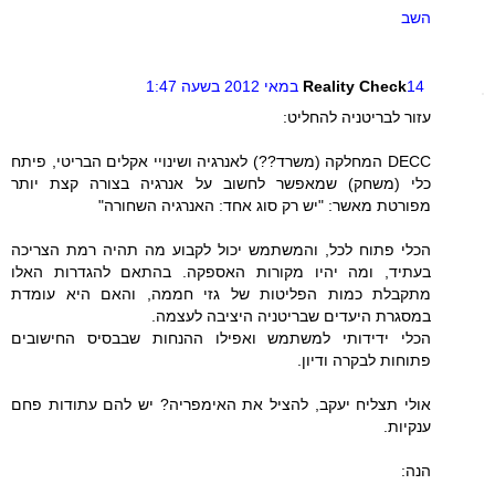
השב
14 במאי 2012 בשעה 1:47
Reality Check
עזור לבריטניה להחליט:
DECC המחלקה (משרד??) לאנרגיה ושינויי אקלים הבריטי, פיתח
כלי (משחק) שמאפשר לחשוב על אנרגיה בצורה קצת יותר
מפורטת מאשר: "יש רק סוג אחד: האנרגיה השחורה"
הכלי פתוח לכל, והמשתמש יכול לקבוע מה תהיה רמת הצריכה
בעתיד, ומה יהיו מקורות האספקה. בהתאם להגדרות האלו
מתקבלת כמות הפליטות של גזי חממה, והאם היא עומדת
במסגרת היעדים שבריטניה היציבה לעצמה.
הכלי ידידותי למשתמש ואפילו ההנחות שבבסיס החישובים
פתוחות לבקרה ודיון.
אולי תצליח יעקב, להציל את האימפריה? יש להם עתודות פחם
ענקיות.
הנה: