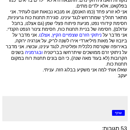
מקורות האנרגיה הקיימים. התוצאה היא לא "ילדים בריאים" כמו
בפלקאט, אלא ילדים מתים.
אני לא זורע פחד (כמו האנסן), או מנבא נבואות זעם לעתיד. אני
מתאר תהליך שמתרחש לנגד עינינו. סגירת תחנות כוח גרעיניות,
חסימת קידוחי נפט, מניעת פיתוח פצלי שמן (גם אצלנו, בחבל
עדולם), חסימה של בניית תחנות כוח, חסימת צינור הנפט הקנדי.
אני מדבר על
ניתוקי הזרם שצפויים הקיץ, אצלנו
. אני מדבר על
ביזבוז של מאות מיליארדי אירו לשנה לריק, על אנרגיה ירוקה,
באירופה שקורסת כלכלית ופוליטית, לנגד עינינו, עכשיו. אני מדבר
על ניתוקי זרם ממושכים שיתרחשו בבריטניה
ובגרמניה
בשנים
הקרובות (לא בעוד מאה שנה), כי הם בונים תחנות רוח במקום
תחנות כוח.
שאלו אותי למה אני משקיע בבלוג הזה. עניתי.
יעקב
שתף
53 תגובות: