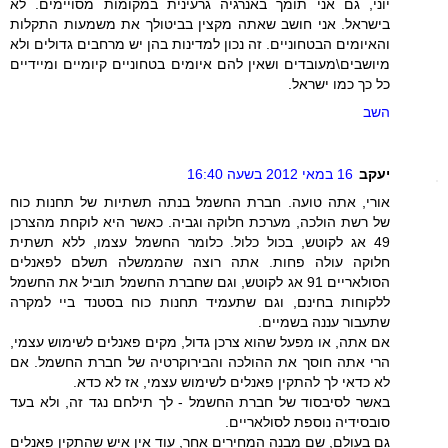
יוני, גם אני תומך באנרגיה גרעינית במקומות מסויימים. לא
בישראל. אני חושב שאתה מקצין בביטולך את משמעות התקלות
והאיומים הבטחוניים. זה נכון למדינות בהן יש מרחבים גדולים ולא
מיושבים\מעובדים ושאין להם איומים בטחוניים קיומיים ומיידיים
כל כך כמו ישראל.
השב
יעקב
16 במאי 2012 בשעה 16:40
אורי, אתה טועה. חברת החשמל בנתה תשתיות של תחנות כוח
של רשת הולכה, מערכת חלוקה וגביה. כאשר היא לוקחת מהצרכן
49 אג לקוטש, בכול כלול. כלומר החשמל עצמו, ללא תשתית
חלוקה עולה פחות. אתה רוצה שהממשלה תשלם לפאנלים
הסולאריים 91 אג לקוטש, וגם שחברת החשמל תוביל את החשמל
ללקוחות בחינם, וגם שתעמיד תחנות כוח בסטנד ביי למקרה
שתעבור עננה בשמיים.
אם אתה, או מפעל שהוא צרכן גדול, מקים פאנלים לשימוש עצמי,
הרי אתה חוסך את ההולכה והבירוקרטיה של חברת החשמל. אם
לא כדאי לך להתקין פאנלים לשימוש עצמי, אז לא כדא.
באשר לסיבסוד של חברת החשמל - לך תילחם נגד זה, ולא בעד
סובסידיה נוספת לסולאריים.
גם בעולם, שם מבנה המחירים אחר, עוד אין איש שהתקין פאנלים