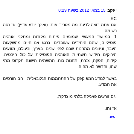
יעקב
15 במאי 2012 בשעה 8:29
RC,
אם אתה רוצה לדעת מה מטריד אותי (ואינך יודע עדיין) אז הנה
רשימה:
1. במיושר המעשי: שמונעים פיתוח מקורות ומתקני אנרגיה
פוסיליים, שהם היחידים שעובדים. כרגע אנו חיים מהשקעות
העבר, וניזונים מתחנות שבנו לפני שנים. בארץ, ובעולם, מונעים
הירוקים חידוש תשתיות האנרגיה הפוסילית על כול היבטיה:
קידוח, הפקה, צנרת, תחנות כוח. התשתית הישנה תקרוס מתי
שהו, וחדשה לא תהיה.
באשר למדע המפוקפק של ההתחממות הגלובאלית - הם הורסים
את המדע.
וגם זורעים פאניקה בלתי מוצדקת.
אז זהו.
השב