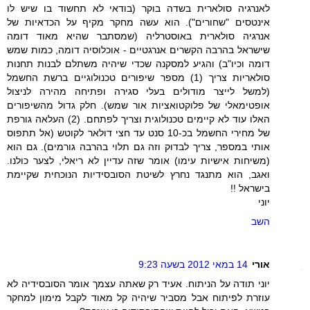
לאנרגיה סולארית בשדה בוקר (בודאי לא תחשוד בו שיש לו
אינטסים "שחורים"). הוא עשה מחקר מקיף על הכדאיות של
אנרגיה סולארית באוסטרליה (שמסתבר שהיא מאוד דומה
שישראל בהרבה הקשרים אנרגטיים - אוכלוסיה דומה, כמות שמש
דומה וכיו"ב) והגיע למסקנה שכדי שיהיה משתלם לבנות תחנות
סולאריות צריך (1) מספר שיפורים טכנולוגיים ברשת החשמל
(למשל לייצר מודולים בעלי סגירה ופתיחה מהירה לניצול
אופטימאלי של פלוקטואציות אור שמש). חלק גדול מהשיפורים
האלו עוד לא קיימים טכנולוגית וצריך לפתחם. (2) העלאה גורפת
של מחירי החשמל בכ-10 סנט עד חצי דולאר לקוטש (אל תתפוס
אותי במספר, צריך לבדוק וזה גם תלוי בהרבה גורמים). גם הוא
(משיחות אישיות עימו) אומר שזה עדיין לא ריאלי, לצער כולנו.
ואגב, הוא מתנגד נחרץ לשיטת הסובסידיות הנוכחית שקיימת
בישראל !!
יוני
השב
אורי
14 במאי 2012 בשעה 9:23
יוני תודה על הניתוח. אעיד רק שאתה עצמך אומר הסובסידיה לא
עוזרת לפיתוח אבל מסביר שיהיה קל מאוד לקבל מימון למחקר