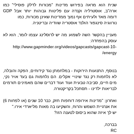
שנית הוא מראה בפירוש מדינות "מכורות לדלק פוסילי" כמו
ארה"ב, אוסטרליה וקנדה עם פליטות גבוהות יותר אבל GDP
דומה מאד ולעיתים אף נמוך ממדינות שאינן מכורות, כמו
נורווגיה סינגפור הולנד אוסטריה שוודיה ובריטניה.
מעניין בהקשר השה לשמוע מה יש לרוסלינג עצמו לומר, הוא לא
עוסק בהפחדה:
http://www.gapminder.org/videos/gapcasts/gapcast-10-
energy/
בנוסף, התנועות הירוקות - במלחמתן נגד קידוחים, הפקה והובלה,
לא נלחמות רק נגד שינויי אקלים. הם נלחמות גם בעד אויר נקי,
מים חיים, סביבה טבעית ועוד ועוד דברים שהם מאמינים תורמים
לבריאות ילדינו - תסתכל בקריקטורה.
ואחרון: "מדינות אירופה דוחפות חזק, כבר 10 שנים (או לפחות 6)
את אנרגיית השמש והרוח, והשקיעו בה מאות מליארדי אירו."
יש לך איזה שהוא ביסוס לטענה הזו?
בברכה,
RC