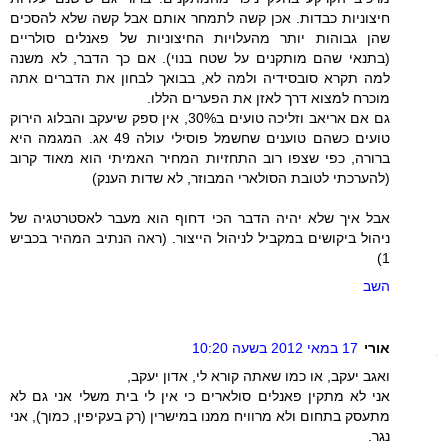
חיצוניות כבדות. אכן קשה לתמחר אותם אבל קשה שלא להסכים
שהן גבוהות יותר מהעלויות החיצוניות של פאנלים סולריים
(בתנאי שהם מותקנים על שטח בנוי). אם כך הדבר, לא משנה
למה תקרא סובסידיה ולמה לא, בבואך לבחון את הדברים אתה
מוכרח למצוא דרך לאזן את הפערים הללו.
גם אם אריאב וזליכה טועים ב30%, אין ספק שיעקב והבלוג הירוק
טועים כשהם טוענים שחשמל פוסילי עולה 49 אג. המגמה היא
ברורה, כפי שצפו רוב התחזיות המחיר האמיתי הוא מאוד קרוב
(להערכתי לטובת הסולארי המבוזר, לא שדות הענק)
אבל איך שלא יהיה הדבר הכי דחוף הוא מעבר לאסטרטגיה של
ניהול ביקושים במקביל לניהול הייצור. (ראה הנתיב המהיר בכביש
1)
השב
אורי
17 במאי 2012 בשעה 10:20
ואגב יעקב, או כמו שאתה קורא לי, אדון יעקב,
אני לא מתקין פאנלים סולארים כי אין לי בית משלי אני גם לא
מתעסק בתחום ולא מרוויח ממנו במישרין (רק בעקיפין, כמוך), אני
נגר.