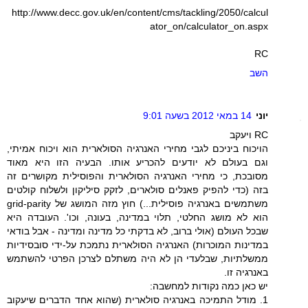
http://www.decc.gov.uk/en/content/cms/tackling/2050/calcul
ator_on/calculator_on.aspx
RC
השב
יוני
14 במאי 2012 בשעה 9:01
RC ויעקב
הויכוח ביניכם לגבי מחירי האנרגיה הסולארית הוא ויכוח אמיתי,
וגם בעולם לא יודעים להכריע אותו. הבעיה הזו היא מאוד
מסובכת, כי מחירי האנרגיה הסולארית והפוסילית מקושרים זה
בזה (כדי להפיק פאנלים סולארים, לזקק סיליקון ולשלוח קולטים
משתמשים באנרגיה פוסילית...) חוץ מזה המושג של grid-parity
הוא לא מושג החלטי, תלוי במדינה, בעונה, וכו'. העובדה היא
שבכל העולם (אולי ברוב, לא בדקתי כל מדינה ומדינה - אבל בודאי
במדינות המוכרות) האנרגיה הסולארית נתמכת על-ידי סובסידיות
ממשלתיות, שבלעדי הן לא היה משתלם לצרכן הפרטי להשתמש
באנרגיה זו.
יש כאן כמה נקודות למחשבה:
1. מודל התמיכה באנרגיה סולארית (שהוא אחד הדברים שיעקוב