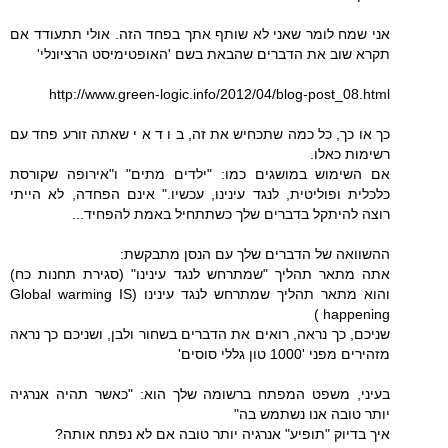
אני שמח לומר שאני לא שותף אתך בפחד הזה. אולי תתעודד אם
תקרא שוב את הדברים שהבאת בשם 'האופטימיסט הרציונלי'
http://www.green-logic.info/2012/04/blog-post_08.html
כך או כך, כל כמה שתכחיש את זה, ב ו ד א י שאתה זורע פחד עם
רשימות כאלו.
אם השימוש במושגים כמו: "ילדים מתים" ו"אירופה שקורסת
כלכלית ופוליטית, לנגד עינינו, עכשיו." אינם הפחדה, לא הייתי
רוצה להיתקל בדברים שלך כשתתחיל באמת להפחיד...
ההשוואה של הדברים שלך עם הנסן מתבקשת:
אתה מתאר תהליך "שמתרחש לנגד עינינו" (סגירת תחנות כח)
והוא מתאר תהליך שמתרחש לנגד עינינו (Global warming IS
happening )
שניכם, כך נראה, רואים את הדברים בשחור ולבן, ושניכם כך נראה
מזהירים מפני '1000 טון גללי סוסים'
בעיני, משפט המפתח ברשומה שלך הוא: "כאשר תהיה אנרגיה
יותר טובה אנו נשתמש בה"
איך בדיוק "תופיע" אנרגיה יותר טובה אם לא נפתח אותה?