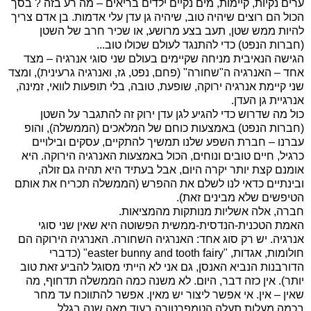
ערים נקיות, קיימות, מים נקיים ילדים בריאים – מה רע בזה ? בסך
הכול הם רוצים שיהיה טוב, שיהיה גן עדן עלי אדמות. בן אדם צריך
להיות ממש שטן, תעב בצע מרושע, או שכיר חרב של השטן
(חברות הנפט) כדי להתנגד לעולם שכולו טוב...
הגישה הנאיבית מניחה שקיימים בעולם שני סוגי אנרגיה – מצד
אחד – האנרגיה ה"שחורה" (פחם, נפט, גז, ואנרגיה גרעינית), ומצד
שני קיימת אנרגיה ירוקה, שופעת, טובה, בלי תופעות לוואי, זמינה,
אנרגיית גן העדן.
כול מה שדרוש כדי להגיע לגן עדן ירוק זה להתגבר על השטן
(חברות הנפט) באמצעות כוחם של המלאכים (הממשלה), והופ
עברנו – חברת השפע שלנו תמשיך להתקיים, עסקים ובילויים
כרגיל, חיים טובים ונוחים, הכול באמצעות האנרגיה הירוקה. היא
אומנם קצת יותר יקרה היום, אבל בעתיד היא תהיה גם זולה,
ובינתיים כדאי לנו לשלם את ההפרש (הממשלה תכריח את אותם
הטיפשים שלא מבינים זאת).
חברה, אלה אשליות מנותקות מהמציאות.
האמת הטכנית-הנדסית-ממשית הפשוטה היא שאין שני סוגי
אנרגיה. יש רק סוג אחד: האנרגיה השחורה. האנרגיה הירוקה הם
חולומות, אגדות,
easter bunny and tooth fairy"
" (כדברי
הדורבנות הנביא האנסן, גם אני לא הייתי מסוגל להביע זאת טוב
יותר). אין כזה דבר, היום. לא משנה כמה הממשלה תדחוף, מה
שאין – אין. אי אפשר ליצור יש מאין. אפשר להתווכח עד מחר
בכמה מעלות תעלה הטמפרטורה בעוד מאה שנה בגלל