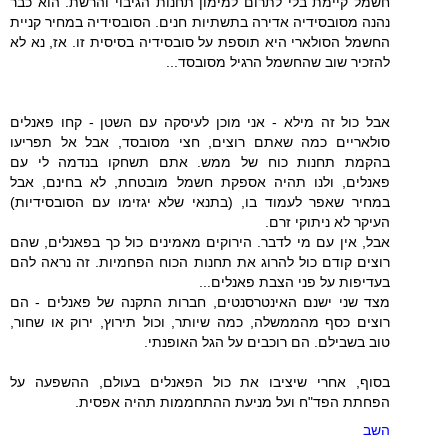
חשמל קיימת בלי לתרום למימון תחנות הגיבוי והרשת. הוא כבר
נהנה מסובסידיה אדירה בתשתיות חנים. הסובסידיה במחיר קניית
החשמל הסולארי היא תוספת על סובסידיה בסיסית זו. אז, נא לא
להזכיר שוב שהחשמל הרגיל מסובסד...
אבל כול זה מילא - אני מוכן לעיסקה עם השטן - קחו פאנלים
סולאריים כמה שאתם רוצים, חצי מסובסד, אבל אל תפריעו
בהקמת תחנות כוח של ממש. אתם תשחקו בנדמה לי עם
פאנלים, ולנו תהיה אספקת חשמל מובטחת, לא בחינם, אבל
במחיר שאפר לעמוד בו, (בתנאי שלא יגזימו עם הסובסידיות)
העיקר לא ניתוקי זרם.
אבל, אין עם מי לדבר. הירוקים מאמינים כול כך בפאנלים, שהם
רוצים קודם כול להרוג את תחנות הכוח הפחמיות. זה נראה להם
בעדיפות על פני הצבת פאנלים...
מצד שני ישנם האינטרסנטים, חברות התקנה של פאנלים - הם
רוצים כסף מהממשלה, כמה שיותר, וכול תירוץ, ירוק או שחור,
טוב בשבילם. הם רוכבים על הגל האופנתי.
בסוף, אחרי שיציבו את כול הפאנלים בעולם, ההשפעה על
הפחתת הפד"ח ועל מניעת ההתחממות תהיה אפסית.
השב