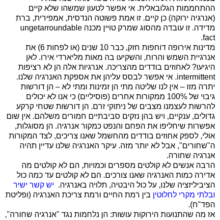
ההתחממות הגלובאלית. אי אפשר לטעון שמשהו שלא קיים
(אנרגיה ירוקה) כן קיים. זו אמת פשוטה הנדסית, אמפירית, ברת
מדידה. זו עובדה מהסוג שמרק טויין מכנה
ungetarroundable
.
fact
מדינות אירופה דוחפות חזק, כבר 10 שנים (או לפחות 6) את
אנרגיית השמש והרוח, והשקיעו בה מאות מליארדי אירו. לאן
היגיעו? לאחוזים בודדים מהצריכה. אנרגיות אלה הן לא רציפות
intermittent
. אי אפשר לבסס עליהן את אספקת האנרגיה שלנו.
יתרה מזו – אין לנו שליטה מתי הן זמינות ומתי לא – הן דורשות
גיבוי של 100% ממקורות אחרים (פוסיליים) כי אנו לא יכולים
להרשות לעצמנו מצבים של ניתוקי זרם. הן דורשות שטחי קרקע
גדולים, ענקיים, ויש בהן נזקים סביבתיים חמורים משלהם. אין שום
אפשרות שיחליפו את הפחם והנפט כמקור אנרגיה. הן מסוגלות,
אולי, לספק אחוזים בודדים מהחשמל שאנו צריכים, לצד המקורות
ה"שחורים", אבל לא יותר מזה. עיקר האנרגיה שלנו עדיין תהיה
אנרגיה שחורה.
הרבה אנשים לא קולטים מספרים וכמויות, הם לא קולטים מה
אדירה כמות האנרגיה שאנו צורכים. הם לא קולטים עד כמה כול
הציביליזציה שלנו, על כול היבטיה, תלויה באנרגיה.
יש קשר ישיר
ובלתי מקרי לחלוטין
בין רמת החיים ורמת צריכת האנרגיה (ופליטת
הפד"ח).
אז מה שהתנועות הירוקות עושות: הן נלחמות נגד "אנרגיה שחורה",