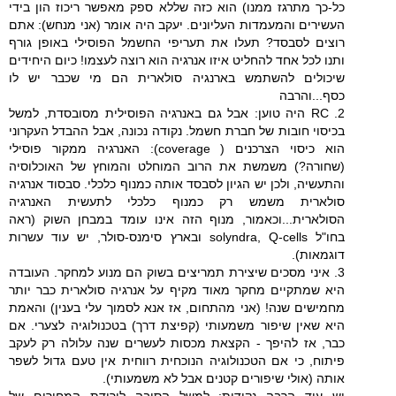
כל-כך מתרגז ממנו) הוא כזה שללא ספק מאפשר ריכוז הון בידי
העשירים והמעמדות העליונים. יעקב היה אומר (אני מנחש): אתם
רוצים לסבסד? תעלו את תעריפי החשמל הפוסילי באופן גורף
ותנו לכל אחד להחליט איזו אנרגיה הוא רוצה לעצמו! כיום היחידים
שיכולים להשתמש בארנגיה סולארית הם מי שכבר יש לו
כסף...והרבה
2. RC היה טוען: אבל גם באנרגיה הפוסילית מסובסדת, למשל
בכיסוי חובות של חברת חשמל. נקודה נכונה, אבל ההבדל העקרוני
הוא כיסוי הצרכנים ( coverage): האנרגיה ממקור פוסילי
(שחורה?) משמשת את הרוב המוחלט והמוחץ של האוכלוסיה
והתעשיה, ולכן יש הגיון לסבסד אותה כמנוף כלכלי. סבסוד אנרגיה
סולארית משמש רק כמנוף כלכלי לתעשית האנרגיה
הסולארית...וכאמור, מנוף הזה אינו עומד במבחן השוק (ראה
בחו"ל solyndra, Q-cells ובארץ סימנס-סולר, יש עוד עשרות
דוגמאות).
3. איני מסכים שיצירת תמריצים בשוק הם מנוע למחקר. העובדה
היא שמתקיים מחקר מאוד מקיף על אנרגיה סולארית כבר יותר
מחמישים שנה! (אני מהתחום, אז אנא לסמוך עלי בענין) והאמת
היא שאין שיפור משמעותי (קפיצת דרך) בטכנולוגיה לצערי. אם
כבר, אז להיפך - הקצאת מכסות לעשרים שנה עלולה רק לעקב
פיתוח, כי אם הטכנולוגיה הנוכחית רווחית אין טעם גדול לשפר
אותה (אולי שיפורים קטנים אבל לא משמעותי).
יש עוד הרבה נקודות: למשל הסיבה לירידת המחירים של