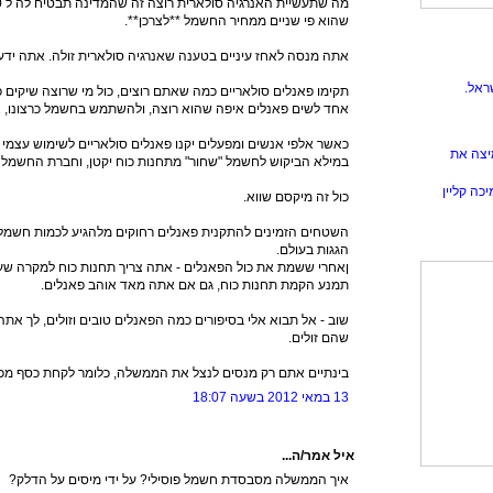
שהוא פי שניים ממחיר החשמל **לצרכן**.
אתה מנסה לאחז עיניים בטענה שאנרגיה סולארית זולה. אתה ידע 
ראל.
תקימו פאנלים סולאריים כמה שאתם רוצים, כול מי שרוצה שיקים כ
אחד לשים פאנלים איפה שהוא רוצה, ולהשתמש בחשמל כרצונו, אפי
כאשר אלפי אנשים ומפעלים יקנו פאנלים סולאריים לשימוש עצמי 
יצה את
במילא הביקוש לחשמל "שחור" מתחנות כוח יקטן, וחברת החשמל 
כה קליין
כול זה מיקסם שווא.
השטחים הזמינים להתקנית פאנלים רחוקים מלהגיע לכמות חשמל
הגגות בעולם.
ןאחרי ששמת את כול הפאנלים - אתה צריך תחנות כוח למקרה שעוב
תמנע הקמת תחנות כוח, גם אם אתה מאד אוהב פאנלים.
שוב - אל תבוא אלי בסיפורים כמה הפאנלים טובים וזולים, לך אתה ו
שהם זולים.
בינתיים אתם רק מנסים לנצל את הממשלה, כלומר לקחת כסף מכולנ
13 במאי 2012 בשעה 18:07
איל אמר/ה...
איך הממשלה מסבסדת חשמל פוסילי? על ידי מיסים על הדלק?