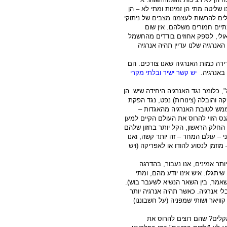
שליטה מתי הן זמינות ומתי לא – הן
 אנו לא יכולים להרשות לעצמנו מצבים של ניתוקי
בתיים חמורים משלהם. אין שום
אולי, לספק אחוזים בודדים מהחשמל
אנרגיה שלנו עדיין תהיה אנרגיה
רה כמות האנרגיה שאנו צורכים. הם
ה באנרגיה.
יש קשר ישיר ובלתי מקרי
, כלומר נגד האנרגיה היחידה שיש. הן
ה והובלה (צינורות) נפט, נגד הפקת
ל ממש לטובת האנרגיה מהאגדות –
נס הזוי להרוס את העולם הקיים למען
 החלק הראשון, הקל יותר בחזון שלהם
 – עולם המחר – זה יותר קשה, ואנו
וזמן לנסוע להודו או לאפריקה (ויש
יותר אמינים, אנו נעבור, בהדרגה
יתגלו. איש אינו יודע מהם, ומתי
שאמר, בין השאר הנשיא לשעבר בוש).
בלי אנרגיה. כאשר תהיה אנרגיה יותר
ש בה, אין צורך בהטפות מוסר של 40,000 אוכלי קוויאר ושותי שמפניה (על חשבוננו)
קלים? שהם רוצים להרוס את