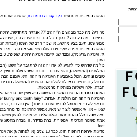
צאות
הגישה הנאיבית מומחשת
בקריקטורה נחמדה זו
, שהפנה אותנו אל
מה רע? מה כבר מבקשים ה"ירוקים"?? אנרגיה מתחדשת, ירוקה, ער
בריאים – מה רע בזה ? בסך הכול הם רוצים שיהיה טוב, שיהיה גן
ממש שטן, תעב בצע מרושע, או שכיר חרב של השטן
(חברות הנפ
הגישה הנאיבית מניחה שקיימים בעולם שני סוגי אנרגיה – מצד א
גז, ואנרגיה גרעינית), ומצד שני קיימת אנרגיה ירוקה, שופעת, טובה,
העדן.
כול מה שדרוש כדי להגיע לגן עדן ירוק זה להתגבר על השטן (ח
המלאכים (הממשלה), והופ עברנו – חברת השפע שלנו תמשיך להתק
טובים ונוחים, הכול באמצעות האנרגיה הירוקה. היא אומנם קצת 
גם זולה, ובינתיים כדאי לנו לשלם את ההפרש (הממשלה תכריח 
חברה, אלה אשליות מנותקות מהמציאות.
האמת הטכנית-הנדסית-ממשית הפשוטה היא שאין שני סוגי אנרגיה
האנרגיה הירוקה הם חולומות, אגדות,
er bunny and tooth fairy"
גם אני לא הייתי מסוגל להביע זאת טוב יותר). אין כזה דבר, ה
שאין – אין. אי אפשר ליצור יש מאין. אפשר להתווכח עד מחר 
מאה שנה בגלל ההתחממות הגלובאלית. אי אפשר לטעון שמשהו שלא 
אמת פשוטה הנדסית, אמפירית, ברת מדידה. זו עובדה מהסוג שמ
.
fact
מדינות אירופה דוחפ
מליארדי אירו. לאן היגיעו? לאחוזים בודדים מהצריכה. אנרגיות א