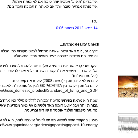
איך בדיוק "תופיע" אנרגיה יותר טובה אם לא נפתח אותה?
איך נפתח אנרגיה טובה יותר אם לא תהיה תמיכה ותמריצים?
RC
14 במאי 2012 בשעה 0:06
Reality Check אמר/ה...
דרך אגב , אני מאד שמח שאתה מתחיל לצטט מקורות כמו הבלוג של
והיחיד. הם עדיפים בהרבה בעיני מאשר אתרי התעמולה..
היקה שבי קרא שוב את הרשימה שלך וניסה להסתכל מעבר לצבע
אליו קישרת, וחיפשתי את "הקשר הישיר והבלתי מקרי לחלוטין בין
(ופליטת הפד"ח)".
קיים או לא קיים, הגרף (בשנת 2008) לא מראה קשר כזה:
קודם כל הגרף קושר בין GDP/CAPITA לבין פליטות פד"ח. לא בדיוק רמת החיים.
/wiki/Gross_domestic_product#Standard_of_living_and_GDP
שנית הוא מראה בפירוש מדינות "מכורות לדלק פוסילי" כמו ארה"ב
גבוהות יותר אבל GDP דומה מאד ולעיתים אף נמוך ממדינות שאינן מכורות, כמו
נורווגיה סינגפור הולנד אוסטריה שוודיה ובריטניה.
מעניין בהקשר השה לשמוע מה יש לרוסלינג עצמו לומר, הוא לא 
p://www.gapminder.org/videos/gapcasts/gapcast-10-energy/