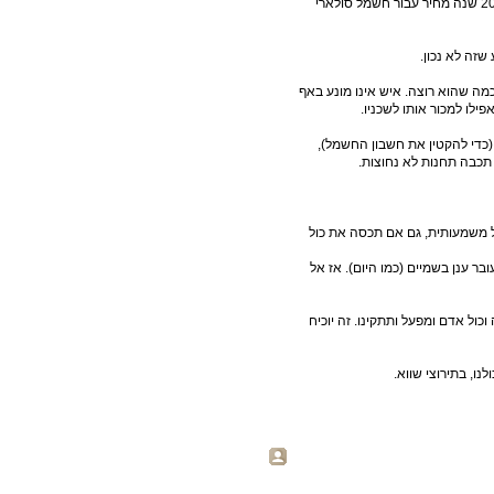
מה שתעשיית האנרגיה סולארית רוצה זה שהמדינה תבטיח לה ל 20 שנה מחיר עבור חשמל סולארי
שזה לא נכון.
מה שהוא רוצה. איש אינו מונע באף
לו למכור אותו לשכניו.
(כדי להקטין את חשבון החשמל),
תכבה תחנות לא נחוצות.
 משמעותית, גם אם תכסה את כול
ר ענן בשמיים (כמו היום). אז אל
כול אדם ומפעל ותתקינו. זה יוכיח
ו, בתירוצי שווא.