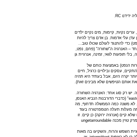
יה ידידנו
RC
.
ים נקיות, קיימות, מים נקיים ילדים
 עדן עלי אדמות. בן אדם צריך להיות
ט) כדי להתנגד לעולם שכולו טוב...
חד – האנרגיה ה"שחורה" (פחם, נפט,
 בלי תופעות לוואי, זמינה, אנרגיית גן
ברות הנפט) באמצעות כוחם של
יים, עסקים ובילויים כרגיל, חיים
יותר יקרה היום, אבל בעתיד היא תהיה
את אותם הטיפשים שלא מבינים זאת).
. יש רק סוג אחד: האנרגיה השחורה.
east
" (כדברי הדורבנות הנביא האנסן,
יום. לא משנה כמה הממשלה תדחוף, מה
בכמה מעלות תעלה הטמפרטורה בעוד
קיים (אנרגיה ירוקה) כן קיים. זו
רק טויין מכנה
ungetarroundable
ות חזק, כבר 10 שנים (או לפחות 6) את אנרגיית השמש והרוח, והשקיעו בה מאות
לה הן לא רציפות
intermittent
. אי