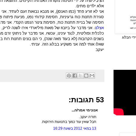
הציביליזציה על ידי חסימת מקורות האנרגיה הקיימים. התוצאה ה
אלא ילדים מתים.
אני לא זורע פחד (כמו האנסן), או מנבא נבואות זעם לעתיד. אני
סגירת תחנות כוח גרעיניות, חסימת קידוחי נפט, מניעת פיתוח פ
חסימה של בניית תחנות כוח, חסימת צינור הנפט הקנדי. אני מד
אצלנו
. אני מדבר על ביזבוז של מאות מיליארדי אירו לשנה לריק,
כלכלית ופוליטית, לנגד עינינו, עכשיו. אני מדבר על ניתוקי זרם
די הבלוג
בשנים הקרובות (לא בעוד מאה שנה), כי הם בונים תחנות רוח ב
שאלו אותי למה אני משקיע בבלוג הזה. עניתי.
יעקב
53 תגובות:
אנונימי אמר/ה...
תודה יעקב.
חבל שאין עוד כמוך בתנועות הירוקות.
13 במאי 2012 בשעה 16:29