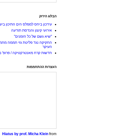
הבלוג הירוק
עידכון ביחס למפלס הים התיכון ביש
אירועי קיצון והנדסת תודעה
"שיא גשם של כל הזמנים"
החקיקה נגד פליטת גזי חממה מחמ
העיקר
חדשות קרח מאנטרקטיקה / פרופ' מי
העצרות ההתחממות
Hiatus by prof. Micha Klein
from