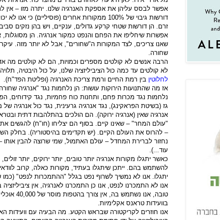
אפשר לבסס עליהן את אספקת האנרגיה שלנו. יתרה מזו – אין לנו 
דורשות גיבוי של 100% ממקורות אחרים (פוסיליים) כי
זרם. הן דורשות שטחי קרקע גדולים, ענקיים, ויש בהן נזקים סבי
אפשרות שיחליפו את הפחם והנפט כמקור אנרגיה. הן מסוגלות, 
שאנו צריכים, לצד המקורות ה"שחורים", אבל לא יותר מזה. עיקר ה
שחורה.
הרבה אנשים לא קולטים מספרים וכמויות, הם לא קולטים מה אדי
לא קולטים עד כמה כול הציביליזציה שלנו, על כול היבטיה, תלוי
לחלוטין
בין רמת החיים ורמת צריכת האנרגיה (ופליטת הפד"ח).
אז מה שהתנועות הירוקות עושות: הן נלחמות נגד "אנרגיה שחורה"
נלחמות נגד מכרות פחם, ותחנות כוח פחמיות, נגד קידוחים, הפק
גז (בשיטת הפראקינג), נגד אנרגיה גרעינית, נגד כול אנרגיה ש
אנרגיה שאין (אנרגיה ירוקה). הם הולכים בהתלהבות דתית ובטרא
"עולם המחר" – שאינו קיים. בסוף הם יצליחו (חו"ח) להגשים את
– להרוס את העולם הקיים. (יש תקדימים בהיסטוריה). בחלק השני
נחזור לברירת המחדל – עולם האתמול, שמי שרוצה להבין אותו – מ
עוד...).
כאשר יתגלו מקורות אנרגיה יותר טובים, יותר ירוקים, יותר זולים, 
להשתמש בהם. ייתכן שיתגלו בעתיד, מקורות כאלה, קרוב לוודאי ש
יתגלו. אנו לא נמשיך לשרוף נפט בגלל "ההתמכרות לנפט" (כמו 
אנו לא התמכרנו לנפט, אנו כן התמכרנו לאנרגיה, אין ציביליזציה 
טובה, אנו נשתמ
בוועידות טראנס אקלימיות.
אנו חוזרים לקריקטורה שבראש הקטע. מה הבעיה עם וועידות הא