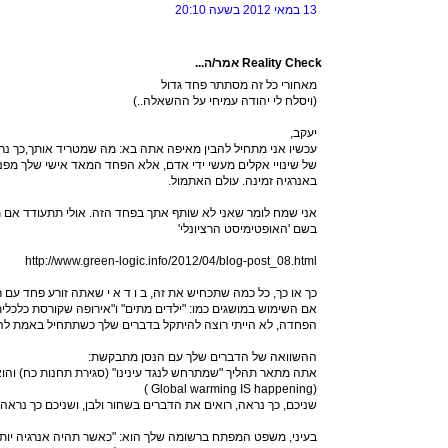
13 במאי 2012 בשעה 20:10
Reality Check אמר/ה...
מאחורי כל זה מסתתר פחד גדול
(ויסלח לי יהודה עמיחי על ההשאלה..)
יעקב,
עכשיו אני מתחיל להבין מאיפה אתה בא: מה שמטריד אותך,כך נר
של שינויי אקלים מעשי ידי אדם, אלא הפחד המאד אישי שלך מפני
באנרגיה זמינה. עולם האתמול.
אני שמח לומר שאני לא שותף אתך בפחד הזה. אולי תתעודד אם
בשם 'האופטימיסט הרציונלי'
http://www.green-logic.info/2012/04/blog-post_08.html
כך או כך, כל כמה שתכחיש את זה, ב ו ד א י שאתה זורע פחד עם ר
אם השימוש במושגים כמו: "ילדים מתים" ו"אירופה שקורסת כלכלית ופ
הפחדה, לא הייתי רוצה להיתקל בדברים שלך כשתתחיל באמת להפ
ההשוואה של הדברים שלך עם הנסן מתבקשת:
אתה מתאר תהליך "שמתרחש לנגד עינינו" (סגירת תחנות כח) והו
(Global warming IS happening )
שניכם, כך נראה, רואים את הדברים בשחור ולבן, ושניכם כך נראה מזהירים מפני '000
בעיני, משפט המפתח ברשומה שלך הוא: "כאשר תהיה אנרגיה יות