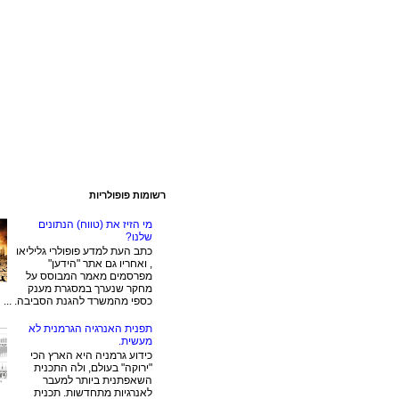
רשומות פופולריות
מי הזיז את (טווח) הנתונים
שלנו?
כתב העת למדע פופולרי גליליאו
, ואחריו גם אתר "הידען"
מפרסמים מאמר המבוסס על
מחקר שנערך במסגרת מענק
כספי מהמשרד להגנת הסביבה. ...
תפנית האנרגיה הגרמנית לא
מעשית.
כידוע גרמניה היא הארץ הכי
"ירוקה" בעולם, ולה התכנית
השאפתנית ביותר למעבר
לאנרגיות מתחדשות. תכנית