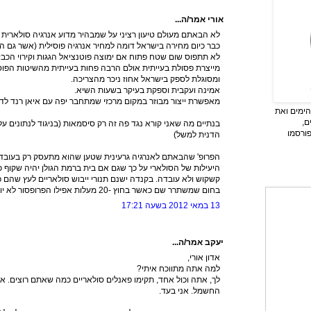
אורי אמר/ה...
לא הבאתם מעולם טיעון רציני על שמבהיר מדוע אנרגיה סולארית 
כבר כיום מחירה בישראל דומה למחיר אנרגיה פוסילית (אשר גם הי
לא תתפוס שום שטח פתוח אם ימוצה פוטנציאל הגגות וקירוי הכבי
מייצרת פסולת בעייתית אולם הרבה פחות בעייתית מהשיטות הפוסיל
ומסוגלת לספק בישראל אחוז ניכר מהצריכה.
אמינה ועקבית וספקת בעיקר בשעות השיא.
מאפשרת ייצור מבוזר במקום מרכזי שמתחבר יפה עם איאן רנד לדע
ימים ואת
ם,
בנתיים מה שאני קורא נגד פה זה רק סיסמאות (בניגוד לנתונים על
פורסמו
הדנית למשל)
הפרופ' שהבאתם לאנרגיה גרעינית שטען שהוא מתעסק רק בעובדו
היעילות של הסולארי על כך שגם אם בית ברמת הגולן יהיה שקוף כול
קשקוש ולא עובדה. בקנדה ישנם תנורי ייבוש סולאריים לעץ שהם 
בחום שמשתרר שם כאשר בחוץ -20 מעלות אפילו הפרופסור לא יוכל לעמוד בלי להזיע...
13 במאי 2012 בשעה 17:21
יעקב אמר/ה...
אדון אורי,
למה אתה מתווכח איתי?
לך, אתה וכול אחד, תקימו פאנלים סולאריים כמה שאתם רוצים. אם
החשמל. אני בעד.