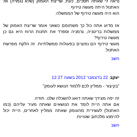
נראה לי שאתה תסכים, כעת, שריצת האמוק (שלא נגמרה) אל
האתנול היתה מעשה טירוף.
הוא היה מעשה טירוף של הממשלה.
אז מדוע אתה כול כך משתומם כשאני אומר שריצת האמוק של
ממשלות בריטניה, גרמניה וספרד את תחנות הרוח היא גם כן
מעשה טירוף?
מעשי טירוף הם נפוצים בפעולות ממשלתיות. זה הלקח מפרשת
האתנול.
השב
יעקב
22 בדצמבר 2012 בשעה 12:27
"בקיצור - ממליץ לכם ללמוד הנושא לעומק"
זה יפה מצידך שאתה דואג להשכלה שלנו. תודה.
אם אתה היית לומד את הנושאים שאתה מעיר עליהם (כמו
האתנול) לעשירית מהעומק שאתה ממליץ לאחרים, היית יכול
להימנע מלכתוב שטויות.
השב