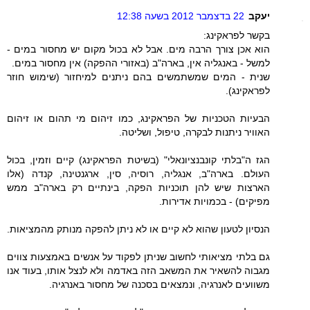
יעקב
22 בדצמבר 2012 בשעה 12:38
בקשר לפראקינג:
הוא אכן צורך הרבה מים. אבל לא בכול מקום יש מחסור במים -
למשל - באנגליה אין, בארה"ב (באזורי ההפקה) אין מחסור במים.
שנית - המים שמשתמשים בהם ניתנים למיחזור (שימוש חוזר
לפראקינג).
הבעיות הטכניות של הפראקינג, כמו זיהום מי תהום או זיהום
האוויר ניתנות לבקרה, טיפול, ושליטה.
הגז ה"בלתי קונבנציונאלי" (בשיטת הפראקינג) קיים וזמין, בכול
העולם. בארה"ב, אנגליה, רוסיה, סין, ארגנטינה, קנדה (אלו
הארצות שיש להן תוכניות הפקה, בינתיים רק בארה"ב ממש
מפיקים) - בכמויות אדירות.
הנסיון לטעון שהוא לא קיים או לא ניתן להפקה מנותק מהמציאות.
גם בלתי מציאותי לחשוב שניתן לפקוד על אנשים באמצעות צווים
מגבוה להשאיר את המשאב הזה באדמה ולא לנצל אותו, בעוד אנו
משוועים לאנרגיה, ונמצאים בסכנה של מחסור באנרגיה.