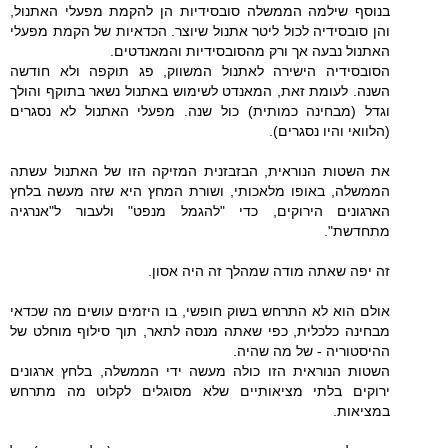
בנוסף שילמה הממשלה סובסידיות הן להקמת מפעלי האתנול,
והן סובסידיה לכול ליטר אתנול שיוצר. הכדאיות של הקמת מפעלי
האתנול נבעה אך ורק מהסובסידיות והמאנדטים.
הסובסידיה הישירה לאתנול המשווק, פג תוקפה ולא חודשה
השנה. לעומת זאת, המאנדט לשימוש באתנול נשאר בתוקף והולך
וגדל (מבחינה כמותית) כול שנה. מפעלי האתנול לא נסגרים
(הלוואי והיו נסגרים).
את השטות הנוראית, הבזבזנית המזיקה הזו של האתנול עשתה
הממשלה, באופו מלאכותי, ושורת המחץ היא שזה מעשה בלחץ
הארגונים הירוקים, כדי "להגמל מנפט" ולעבור ל"אנרגיה
מתחדשת".
זה יפה שאתה מודה שמהלך זה היה אסון.
אולם הוא לא התרחש בשוק חופשי, בו היזמים עושים מה שכדאי
מבחינה כלכלית, כפי שאתה מנסה לתאר, תוך סילוף מוחלט של
ההיסטוריה - של מה שהיה.
השטות הנוראית הזו כולה מעשה ידי הממשלה, בלחץ ארגונים
ירוקים בלתי מציאותיים שלא מסוגלים לקלוט מה מתרחש
במציאות.