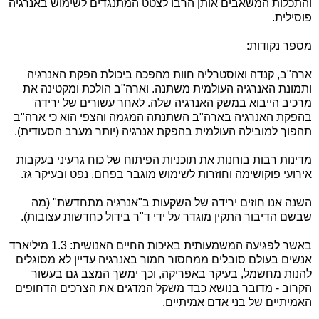
והתכלות המשאבים אותן הרבו לצטט המתנגדים לשימוש באנרגיה
פוסילית.
מספר נקודות:
ארה"ב, קנדה ואוסטרליה חוות מהפכה ביכולת הפקת האנרגיה
ותמונת האנרגיה העולמית משתנה. וארה"ב הולכת ומקטינה את
מרכיב הייבוא במשק האנרגיה שלה. לאחר עשורים של ירידה
בהפקת האנרגיה בארה"ב השתנתה המגמה והצפי הוא כי ארה"ב
תהפוך למובילה העולמית בהפקת אנרגיה (יותר מערב הסעודית).
מדינות רבות בוחנות את תוכניות הפיתוח של כוח גרעיני בעקבות
אירועי פוקושימה וחוזרות לשימוש מוגבר בפחם, נפט ובעיקר גז.
השנה אנו חוזים ירידה של השקעות ב"אנרגיה מתחדשת" (מה
שבשם הדיבור התקין מוגדר על ידי ד"ר בידול כחדשות עצובות).
באשר לפגיעה המשמעותית באיכות החיים האנושית: 1.3 מיליארד
אנשים בעולם סובלים ממחסור חמור באנרגיה עדיין לא מסוגלים
להנות מחשמל, בעיקר באפריקה, וכך ימשך המצב גם בעשור
הקרוב - מדובר בנושא כבד משקל המדגים את הצרכים הדחופים
האמיתיים של בני אדם אמיתיים.