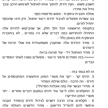
חשבון פשוט - נקח תירס, להפוך אותו לאתנול לשימוש הרכב ובכך
נוזיל את מחירו.
אחלה תוכנית עיסקית - ממש מדפסת כסף.
בנו עשרות מפעלים לעיבוד תירס וייצור אתנול, ורק חיכו שהכסף
יתחיל לזרום.
בתקופה הראשונה הכל הלך חלק, אך שהביקוש לתירס עלה
התחילו להתרחש כמה דברים שלא היו צפויים , לא בתוכנית
העיסקית ולא באופן כללי -
1. מחיר התירס עלה -שהקטין משמעותית את שולי הרווח של
היצרנים
2. מחיר האתנול ירד - עוד פגיעה ברווח
====> בזה הסתיים סיפור הייצור - מפעלים נסגרו לאחר הפסדים
כבדים.
זה לא נגמר בזה -
3. תירס יקר - ייקר את מוצרי המזון והתעשיה המתבססים על
תירס - וזה הרבה - כולם שילמו המחיר
4. מחירי הבשר עלו (מה אוכלות הפרות?)
5. החקלאים הלכו לייצר עוד תירס במקום דברים אחרים - יתר
מוצרי המזון התייקרו
6 - חקלאים צרכו הרבה דשנים לגידול תירס (המחיר הגבוה
איפשר להם להגדיל הדישון) - מחיר הדשנים העולמי עלה