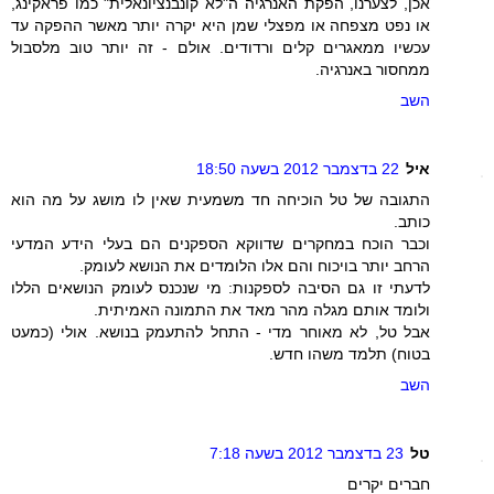
אכן, לצערנו, הפקת האנרגיה ה"לא קונבנציונאלית" כמו פראקינג,
או נפט מצפחה או מפצלי שמן היא יקרה יותר מאשר ההפקה עד
עכשיו ממאגרים קלים ורדודים. אולם - זה יותר טוב מלסבול
ממחסור באנרגיה.
השב
איל
22 בדצמבר 2012 בשעה 18:50
התגובה של טל הוכיחה חד משמעית שאין לו מושג על מה הוא
כותב.
וכבר הוכח במחקרים שדווקא הספקנים הם בעלי הידע המדעי
הרחב יותר בויכוח והם אלו הלומדים את הנושא לעומק.
לדעתי זו גם הסיבה לספקנות: מי שנכנס לעומק הנושאים הללו
ולומד אותם מגלה מהר מאד את התמונה האמיתית.
אבל טל, לא מאוחר מדי - התחל להתעמק בנושא. אולי (כמעט
בטוח) תלמד משהו חדש.
השב
טל
23 בדצמבר 2012 בשעה 7:18
חברים יקרים