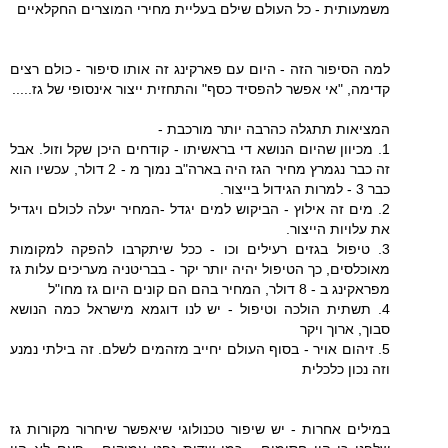
משמעותית - כל העולם שילם בעליית מחירי המוצרים החקלאיים
למה הסיפור הזה - היום עם פארקינג זה אותו סיפור - כולם רצים
קדימה, "אי אפשר להפסיד כסף" והתחזית ייצור אינסופי של גז.....
המציאות תתגלה כהרבה יותר מורכבת -
1. מכיוון שהיום הנושא די בראשיתו - קודחים היכן שקל וזול. אבל
זה כבר נגמרץ מחיר הגז היה בארה"ב נמוך מ - 2 דולר, עכשיו הוא
כבר 3 - למרות הגידול בייצור.
2. מים זה אילוץ - הביקוש למים יגדל -המחיר יעלה לכולם ויגדיל
את עלויות הייצור.
3. טיפול בגזים רעילים וכו - ככל שיתקרבו להפקה למקומות
מאוכלסים, כך הטיפול יהיה יותר יקר - בבריטניה מעריכים עלות גז
מפראקינג ב - 8 דולר, המחיר בהם הם קונים היום גז מחו"ל
4. תשתית הולכה וטיפול - יש לנו דוגמא מישראל כמה הנושא
סבוך, ארוך ויקר
5. זיהום אויר - בסוף העולם יחייב מזהמים לשלם. זה בילתי נמנע
וזה נכון כלכלית
במילים אחרות - יש שיפור טכנולוגי שיאפשר שיחרור מקורות גז