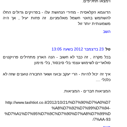
וימצאו תחליפים.
הדוגמא הקלאסית - מחירי הנחושת עלו - בפרויקים גדולים החלו
להשתמש בחוטי חשמל מאלומניום. זה פחות יעיל , אך היה
משמעותית יותר זול
השב
טל
23 בדצמבר 2012 בשעה 13:05
בכל מקרה , זה כבר לא חשוב - הנה הארץ מתחילים פרויקטים
סולאריים לשימוש עצמי בלי סיבסוד, בלי מימון
איך זה יכול להיות - הרי יעקב ובועז ושאר החבורה טוענים שזה לא
כלכלי ....
המציאות חברים - המציאות.
http://www.tashtiot.co.il/2012/10/21/%D7%90%D7%A0%D7
%A8%D7%92%D7%99%D7%94-
%D7%A1%D7%95%D7%9C%D7%90%D7%A8%D7%99%D
7%AA-93/