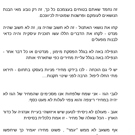
זה נחמד שאתם בטוחים בעצמכם כל כך, זה רק נובע מאי הבנת
הנושאים לעומקם ופרשנות שמוטית לכיוונכם.
קחו את נושאי האתנול - זה לא חשוב שהיה צו, זה לא חשוב שהיה
מנדט - לקחו את הדברים הללו עשו תוכנית עיסקית והיה כדאי
לבנות מפעלים
הנפילה באה לא בגלל הפסקת מימון , מנדטים או כל דבר אחר -
הנפילה באה בגלל עליית מחירים כפי שתארתי אותה
יש לי גם הוכחה - לכו בידקו מחירי מניות בעסקו בתחום - תיראו
מתי החלו ליפול. הרבה לפני שינוי תקנות....
לגבי הגז - אני שמח שלפחות אנו מסכימים שהמחיר של הגז לא
יהיה במחירי ריצפה והוא צפוי לעלות לא מעט כסף.
אגב - מעולם לא ניסיתי לטעון שיש איזושהי בעיית אנרגיה על כדור
הארץ - הכל שאלה של מחיר - זו אמת כלכלית בסיסית
אף משאב לא ממש "יגמר" , פשוט מחירו יאמיר כך שיחפשו