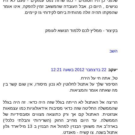
שלפני כן היו חסומים - כמו שדות נפט עמוקים - פעם לא היו
נגישים , היום כן. אבל העובדה שהמשאב זמין להפקה, אינו אומר
שהפקתו תהיה זולה מהותית ביחס לקידוחי גז קיימים.
בקיצור - ממליץ לכם ללמוד הנושא לעומק
השב
יעקב
22 בדצמבר 2012 בשעה 12:21
טל, אתה חי על הירח.
הסיפור שלך על אתנול לחלוטין לא נכון מיסודו, אין שום קשר בין
מה שאתה אומר והמציאות.
הריצה אל האתנול לא הייתה בגלל שזה היה כדאי. זה היה בגלל
שהממשלה החליטה שזה כדאי מסיבות אידאולוגיות כמו עצמאות
אנרגטית. האתנול קם אך ורק כתוצאה מצווים וסובסידיות של
הממשלה. עד היום מחייב החוק (השרירותי והבלתי כלכלי)
בארה"ב את משווקי הבנזין למהול את הבנזין ב 13 מיליארד גלון
אתנול בשנה. צו קשיח - מאנדט.