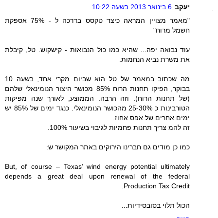
יעקב
6 בינואר 2013 בשעה 10:22
"מאמר מצויין המראה כיצד טקסס בדרכה ל - 75% אספקת
חשמל מרוח"
עוד נבואה יפה... שהיא כמו כול הנבואות - קישקוש. טל, קיבלת
את משרת נביא הנחמות.
מה שכתוב במאמר של טל הוא שביום מקרי אחד, בשעה 10
בבוקר, הפיקו תחנות הרוח 85% מכושר היצור הנומינאלי שלהם
(של תחנות הרוח). וזה הרבה. הממוצע, לאורך שנה מפיקות
הטורבינות כ 25-30% מהכושר הנומינאלי. כנגד ימים של 85% יש
ימים אחרים של אפס אחוז.
זה להמ צריך תחנות פחמיות לגיבוי בשיעור 100%.
כמו כן מודים גם חברינו הירוקים באתר המקושר ש:
But, of course – Texas’ wind energy potential ultimately
depends a great deal upon renewal of the federal
Production Tax Credit.
הכול תלוי בסובסידיות...