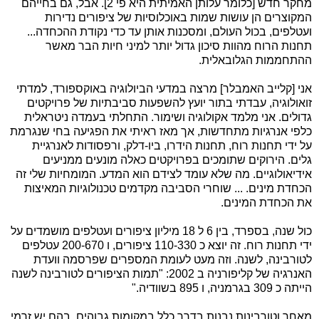
מחקר חדש [כלומר עלותן האמיתית היא פי 2]. אבל, גם בחייהם
המקוצרים הן עושות שמות באוכלוסיות של ציפורים נדירות
ועטלפים, בכול העולם, ומסכנות אותן עד כדי נקודת ההכחדה...
תחנות הרוח מהוות סיכון גדול יותר למיני חיות הבר מאשר
ההתחממות הגלובאלית.
אני [קלייב האמבלר] מרצה במדעי הביולוגיה באוקספורד, למדתי
זואולוגיה, עבדתי בתור יועץ להשפעות סביבתיות של פרויקטים
גדולים. אני מלמד אקולוגיה ושימור. התחלתי בעמדה ניטראלית
כלפי אנרגיות מתחדשות, אך מאז ראיתי את הפגיעה בחי שנגרמת
על ידי תחנות רוח, תחנות הידרו, ביו-דלק, ורפסודות לאנרגיית
גלים. הירוקים שתומכים בפרויקטים כאלה מונעים ממניעים
אידיאולוגיים. מה שלא עומד לצידם הוא המדע. המומחיות שלי זה
הכחדת מינים. ... שוחרי הסביבה מקדמים טכנולוגיות המאיצות
את הכחדת המינים.
כול שנה, בספרד, בין 6 ל 18 מיליון ציפורים ועטלפים מושמדים על
ידי תחנות רוח. זה יוצא כ 110-330 ציפורים, ו 200-670 עטלפים
לטורבינה, לשנה. וזה מעט לעומת המספרים שפרסמה וועדת
האנרגיה של קליפורניה ב 2002: "תמות הציפורים לטורבינה לשנה
הייתה כ 309 בגרמניה, ו 895 בשוודיה."
מאחר וטורבינות נבנות בדרך כלל במקומות גבוהים, בהם יש זרמי