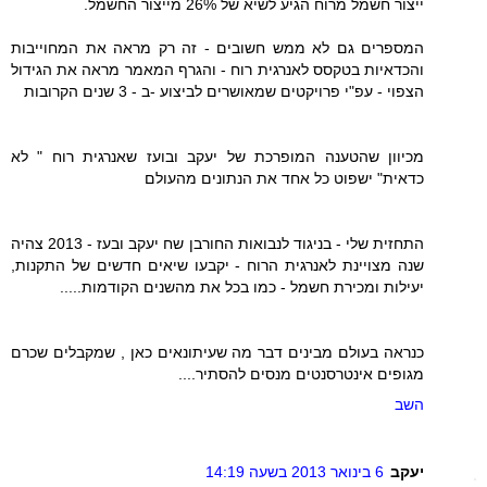
ייצור חשמל מרוח הגיע לשיא של 26% מייצור החשמל.
המספרים גם לא ממש חשובים - זה רק מראה את המחוייבות
והכדאיות בטקסס לאנרגית רוח - והגרף המאמר מראה את הגידול
הצפוי - עפ"י פרויקטים שמאושרים לביצוע -ב - 3 שנים הקרובות
מכיוון שהטענה המופרכת של יעקב ובועז שאנרגית רוח " לא
כדאית" ישפוט כל אחד את הנתונים מהעולם
התחזית שלי - בניגוד לנבואות החורבן שח יעקב ובעז - 2013 צהיה
שנה מצויינת לאנרגית הרוח - יקבעו שיאים חדשים של התקנות,
יעילות ומכירת חשמל - כמו בכל את מהשנים הקודמות.....
כנראה בעולם מבינים דבר מה שעיתונאים כאן , שמקבלים שכרם
מגופים אינטרסנטים מנסים להסתיר....
השב
יעקב
6 בינואר 2013 בשעה 14:19