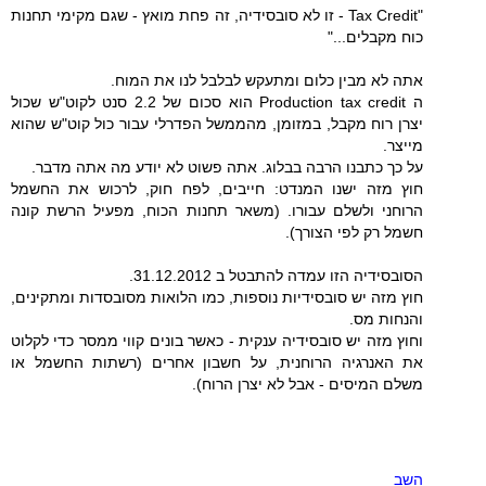
"Tax Credit - זו לא סובסידיה, זה פחת מואץ - שגם מקימי תחנות
כוח מקבלים..."
אתה לא מבין כלום ומתעקש לבלבל לנו את המוח.
ה Production tax credit הוא סכום של 2.2 סנט לקוט"ש שכול
יצרן רוח מקבל, במזומן, מהממשל הפדרלי עבור כול קוט"ש שהוא
מייצר.
על כך כתבנו הרבה בבלוג. אתה פשוט לא יודע מה אתה מדבר.
חוץ מזה ישנו המנדט: חייבים, לפח חוק, לרכוש את החשמל
הרוחני ולשלם עבורו. (משאר תחנות הכוח, מפעיל הרשת קונה
חשמל רק לפי הצורך).
הסובסידיה הזו עמדה להתבטל ב 31.12.2012.
חוץ מזה יש סובסידיות נוספות, כמו הלואות מסובסדות ומתקינים,
והנחות מס.
וחוץ מזה יש סובסידיה ענקית - כאשר בונים קווי ממסר כדי לקלוט
את האנרגיה הרוחנית, על חשבון אחרים (רשתות החשמל או
משלם המיסים - אבל לא יצרן הרוח).
השב