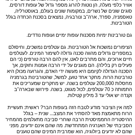
אוויר כלפי מעלה, הן נוטות להרוג מספר גדול של עופות דורסים.
סוגים שונים של נשרים, במקומות שונים בעולם, באוסטרליה,
טאסמניה, ספרד, ארה"ב ונורבגיה, נמצאים בסכנת הכחדה בגלל
הטורבינות.
גם טורבינות ימיות מסכנות עופות ימיים ועופות נודדים.
הציפורים נמשכות אל הטורבינות. גם עטלפים נמשכים, וחיסולם
במספרים גדולים מהווה סכנה גדולה לשימור המינים. לעטלפים
חיים ארוכים, והם מתרבים לאט, אין להם הרבה טורפים (כי הם
פעילים רק בלילה). הם מוגנים על ידי הרבה אמנות וחוקים, אך
הסכנה הגדולה לקיומם היא מעשה ידי האדם, והגרועה מכולן היא
טורבינות הרוח. מחקר אחד טוען, למשל, שהטורבינות בגרמניה
מחסלות 200,000 עטלפים בשנה. יש מחקרים שמעריכים את
התמותה כ 70 עטלפים, לכול מגווט, בשנה. פירושו שבארה"ב
וקנדה יש אולי עד 3 מיליון קטילות.
למה אין הציבור מודע לטבח הזה בעופות הבר? ראשית: תעשיית
הרוח מתאמצת מאד להסתיר את המצב... שנית – בגלל
ההיסטריה החממיסטית הרבה שוחרי סביבה מתעלמים מהמחיר
הסביבתי של האנרגיה המתחדשת. מה שהם אינם יודעים, מפני
שהם לא יודעים ביולוגיה, הוא שמרבית המינים שהם טוענים