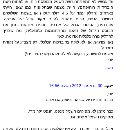
עד עכשיו לא התפתחה רשת חשמל מבוססת רוח, או לפחות רשת
היברידית רוח\פחם? היית מצפה שבתקופות כמו שאני הייתי
בארה"ב (הדלק עמד על 4.5 דולר לגלון) או בשנות השלושים
במשבר הנפט, הרוח תהפוך להיות מקור גדול של אנרגיה.
עובדתית, הבוסט הגדול של אנרגיה רוחנית מתואם בזמן עם
הבוסט הגדול של דאגה מהתחממות גלובאלית, מה שצריך
להדליק נורה כלכלית אדומה, לא?
(אני מדגיש, אני לא לוקח צד בויכוח הכלכלי, רק מצביע על נקודת
תורפה).
אשמח לתשובה, בבקשה לא להתלהם (שני הצדדים!)
יוני
השב
יעקב
30 בדצמבר 2012 בשעה 16:56
יוני,
הרבה חוזרים על שגיאה נפוצה, גם אתה.
כבר מזמן לא מפיקים חשמל מנפט, הנפט יקר מדי.
מפיקים חשמל מפחם וגז.
אבל זה נכון - עובדה, לא אידיאולוגיה: שום תחנת רוח לא הוקמה