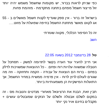
כפי שניתן לראות בברור, יש מקומות שחשמל משמש יהיה יותר
זול מייצור חשמל מפחם בתחנה מתקדמת - מזהמת פחות.
בישראל זה ברור - אין ספק שעדיף לקנות חשמל מאשלים ב - 55
אג לקווט מאשר מתחנת החשמל בחיפה שפועלת על מזוט.....
זה כל הסיפור הכלכלי, מקווה שעזרתי
השב
טל
28 בדצמבר 2012 בשעה 22:05
אני חייב להעיר עוד הערה בקשר לתרומה למשק - תסתכל על
הטבלה שמשווה עלויות רוח ופחם. - כל ההוצאות שמשויכות לדלק
בפחם - ברוח הם הוצאות על עבודה - הקמה ותחזוקה - וזה מה
שגורם לעולם לרוץ לרוח - אין פרמיה ממשית במחיר החשמל, אך
התועלות המישקיות הן משמעותיות ביותר.
תבין זאת, הבנת את הרציונאל מאחורי מנדטים והטבות מס - זה
במקום לשלם אבטלה ולשלם על הנזקים שמובטלים עושים +
מקבלים בחינם אויר נקי יותר