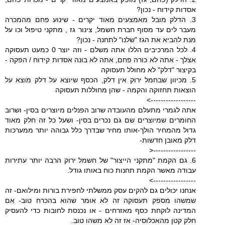
אסדות קידוח - נכון?
3. הדלק מובל מאמצעים מאוד יקרים - שינוע פחם מהמכרה
מעבר לים עד מסוף חברת חשמל, צינור גז , מתקני טיפול וכו על
מנת להביא את הגז "שלנו" לתחנה - נכון?
4. לכל המרכיבים הללו אתה משלם - וזה יוצר 0 כמעט תעסוקה
אצלך - אתה לא כורה פחם, אתה לא בונה אסדות קידוח / הפקה -
בקיצור "דלק" לא מחולל תעסוקה
5. מכיוון שבחמל ירוק אין דלק, הכסף שיוצא על דלק מוצא על
הוצאות תחזוקה והקמה - שהן מחוללות תעסוקה
------------------>
אתה לגמרי מתעלם מהעובדה שרוב הפנלים מיוצרים בסין- ושרוב
החומרים שמיוצרים שם גם נכרים בסין- ושעל כל זה חלק מאוד
גדול מהמחיר הולך-אותו מחיר שבדרך כלל גבוהה יותר ממערכות
דלק מאובן חדשות-
-----------------<
6. גם הקמת "מתקני הייצור" של חשמל ירוק הרבה יותר עתירות
עבודה מאשר הקמת תחנות כוח באותו גודל.
----------------->
אנחנו יכולים גם להקים עסק ממשלתי לחפירת בורות ומילואם- זה
שמשהו מספק תעסוקה זה לא אומר שהוא בהכרח טוב- אם
המדינה לוקחת כסף מאזרחים - או נכנסת לחובות כדי להעסיק
חלק קטן מהאכלוסיה- אז זה לא משהו טוב.