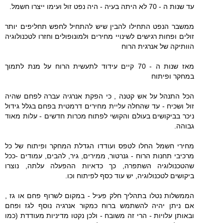
עד שנות ה - 70 לא היתה בעיה - היה נפט זול ועימו ייצרו חשמל.
ממשבר הנפט התחילו להבין שיש להתחיל לחפש תחליפים יותר
זולים ופחות רגישים לשינויי מחירים ולמונופולים וחזרו לטכנולוגיה
הוותיקה של אנרגית הרוח
מאז שנות ה - 70 קיים עידוד לתעשית הרוח על מנת לתמוך
במחקר ופיתוח
הכל התנהל על אש קטנה , כי הפקת אנרגיה עברה לפחם שהיה
זול ושכיח - עד שהחלה עליית מחירים דרמטית בפחם בגלל גידול
ניכר בביקושים בעולם והקושי לפתוח מכרות חדשים - עלות מאוד
גבוהה.
מחירי חשמל החלו לטפס ועודדו הגדלת המחקר ופיתוח של כל
מרכיבי תחנות הרוח - גנרטור, ממירים, גיר, להבים, עמודים -ככל
שהטכנולוגיה השתפרה, כך כדאיות ההפעלה עלתה, נוצרו
ביקושים לטכנולוגיה, יש עוד כסף לפיתוח וכו.
הממשלות נטלו בתהליך חלק פעיל - במקום לשרוף פחם או גז ,
אם ניתן יהיה להשתמש ברוח כמקור אנרגיה נוסף לגז ופחם
ובאותן עלויות - הרי זה משובח - ולכן נקטו מדיניות מעודדת (כמו