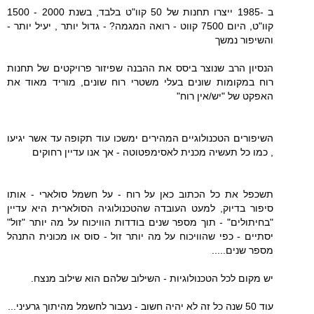
ב -1985 ייצרו תחנות של 50 קוו"ט בלבד, בשנת 2000 - 1500
קוו"ט, היום 7500 קווט - רואה המגמה? - גדול יותר , יעיל יותר -
והשיפור נמשך
הנסיון הרב שנוצר ביסס את ההבנה שפיזור פרויקטים של תחנות
רוח במקומות שונים בעלי משטרי רוח שונים, מוריד מאוד את
האפקט של "יש/אין רוח"
השיפורים הטכנולוגיים המהירים ימשכו עוד תקופה עד אשר יגיעו
, כמו כל תעשיה מכנית לאסימפטוטה - אך אנו עדיין רחוקים
תשכפל את כל הכתוב כאן על רוח - על חשמל סולארי - אותו
סיפור בדיוק, למעט העובדה שהטכנולוגיה הסולארית היא עדיין
"בחיתולים" - תוך מספר שנים בודדות הוויכוח על מה יותר "זול"
יסתיים - כפי שהוויכוח על מה יותר זול - סוס או מכונית התנהל
מספר שנים.....
יש מקום לכל הטכנולוגיות - השילוב שלהם הוא שילוב מנצח.
עוד 50 שנה כל זה לא יהיה חשוב - נעבור לחשמל מהיתוך גרעיני...