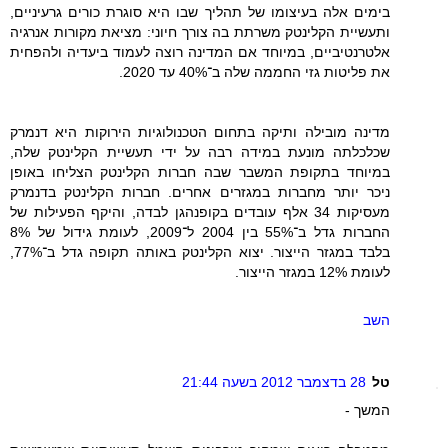
בימים אלה בעיצומו של תהליך שבו היא סוגרת כורים גרעיניים,
ותעשיית הקלינטק משרתת בה צורך חיוני: מציאת מקורות אנרגיה
אלטרנטיביים, במיוחד אם המדינה רוצה לעמוד ביעדיה ולהפחית
את פליטות גזי החממה שלה ב־40% עד 2020.
מדינה מובילה ותיקה בתחום הטכנולוגיות הירוקות היא דנמרק
שכלכלתה מונעת במידה רבה על ידי תעשיית הקלינטק שלה,
במיוחד בתקופת המשבר שבה חברות הקלינטק הצליחו באופן
ניכר יותר מחברות במגזרים אחרים. חברות הקלינטק בדנמרק
מעסיקות 34 אלף עובדים בקופנהגן לבדה, והיקף הפעילות של
החברות גדל ב־55% בין 2004 ל־2009, לעומת גידול של 8%
בלבד במגזר הייצור. יצוא הקלינטק באותה תקופה גדל ב־77%,
לעומת 12% במגזר הייצור.
השב
טל
28 בדצמבר 2012 בשעה 21:44
המשך -