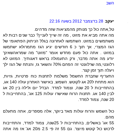
השב
יעקב
28 בדצמבר 2012 בשעה 22:16
טל,אתה כול כך מנותק מהמציאות שזה מדהים.
מה אתה מביא את מזוט , מה זה שייך לעניין? כבר שנים רבות לא
משתמשים במזוט. השתמשו לאחרונה בגלל הניתוק הפתאומי של
הגז המצרי, אך תוך כ 6 חודשים יגיע הגז מתמרולא ישתמשו
במזוט . אתה כול פעם מחדש אומר "מזוט" מה שמראהשאינך
יודע מה אתה מדבר, ורק התעמולה בראש דאגותיך. המזוט לא
רלוונטי,מה שרלוונטי זה הפחם 70% והשאר גז, והנתח של הגז ילך
ויעלה תוך זמן קצר.
התעריף שחברת החשמל משלמת לתחנות כוח פרטיות, גזיות,
הוא מתחת ל20 אג לקוטש. השמש, באישור האחרון עולה 140 אג,
בהתחייבות ל 20 שנה, וצמוד למדד. הבדל יום ולילה בין 20 אג
לבין 140 אג. תחנות הרוח שאישרו עולות 125 אג', בהתחייבות ל
20 שנה, צמוד למדד.
כול השמש והרוח עולות מאד ביוקר, אלה מספרים, אתה מתעלם
מהם.
55 אג' באשלים, בהתחייבות ל 25שנה, צמוד למדד, והתחייבות
לרכוש כול קוטש מיוצר. גם 55 זה פי 2.5 מ20 אג' אז מה אתה