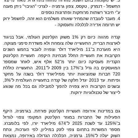
החשמל - דנמרק , טקסס, צפון גרמניה - לצרכי "הגיבוי" ניתן מענה
ע"י חיבור רשתות מרוחקות ופתרונות נוספים
4. מעבר לעובדה שהמחיר שאותו משלמים הוא זהה, לחשמל ירוק
יש תרומה אדירה לכלכלה ותעסוקה -
קנדה מהווה כיום רק 1% משוק הקלינטק העולמי, אבל בניגוד
לארצות הברית, התעשייה שלה צומחת ולא משדרת סימני מצוקה.
היא מוערכת ב־11 מיליארד דולר וצפויה לעבור בחמש השנים
הקרובות את תעשיית החלל מבחינת היקפה. תעשיית הקלינטק
הקנדית מעסיקה כיום יותר מ־52 אלף איש, לאחר שמספר
המועסקים בה גדל ב־17% בין 2009 ל־2011. התעשייה כוללת
720 חברות שמוציאות יותר ממיליארד דולר בשנה על מחקר
ופיתוח. עד 2013 יגדל חלקה של קנדה בתעשייה העולמית ל־3%,
ובשנים הקרובות היא צפויה להפוך למובילה גם בכל מה שנוגע
לייצור של טכנולוגיות ירוקות.
גם במדינות אירופה תעשיית הקלינטק פורחת. בגרמניה, היקף
הפעילות של החברות במגזר הקלינטק המקומי צפוי לגדול
ב־125% עד לשנת 2025 ל־674 מיליארד יורו, לפי בלומברג.
מספר המשרות בתחום צפוי לזנק במיליון, לפי הערכות, ונתח
השוק יעלה ל־15%. גרמניה, הכלכלה הגדולה באירופה, נמצאת