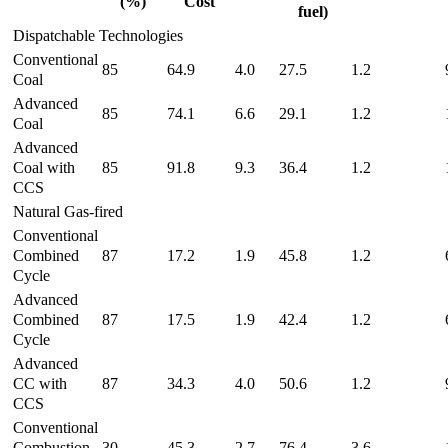
(%)
Cost
fuel)
Dispatchable Technologies
Conventional
85
64.9
4.0
27.5
1.2
Coal
Advanced
85
74.1
6.6
29.1
1.2
Coal
Advanced
Coal with
85
91.8
9.3
36.4
1.2
CCS
Natural Gas-fired
Conventional
Combined
87
17.2
1.9
45.8
1.2
Cycle
Advanced
Combined
87
17.5
1.9
42.4
1.2
Cycle
Advanced
CC with
87
34.3
4.0
50.6
1.2
CCS
Conventional
Combustion
30
45.3
2.7
76.4
3.6