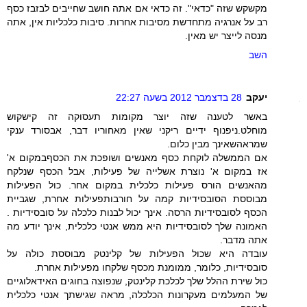
מקשקש שזה "כדאי". זה כדאי אם אתה חושב שחייבים לבזבז כסף
רב על אנרגיה מתחדשת מסיבות אחרות. סיבות כלכליות אין, אתה
מנסה לייצר יש מאין.
השב
יעקב
28 בדצמבר 2012 בשעה 22:27
באשר לטענה שזה יוצר מקומות תעסוקה זה קישקוש
מוחלט.ניפנוף ידיים ריקני שאין מאחוריו דבר, אבסורד ענקי
שמראהשאינך מבין כלום.
אם הממשלה לוקחת כסף מאנשים ושופכת את הכסףבמקום א'
אז במקום א' נוצרת אשלייה של פעילות, אבל הכסף שנלקח
מהאנשים הורס פעילות כלכלית במקום אחר. כול הפעילות
מבוססת הסובסידיות קמה על חורבותפעילות אחרת, שגביית
הכסף לסובסידיות הרסה. אינך יכול לבנות כלכלה על סובסידיות .
האמונה שלך לסובסידיות היא ממש אנטי כלכלית, אינך יודע מה
אתה מדבר.
עובדה היא שכול הפעילות של קלינטק מבוססת כולה על
סובסידיות, כלומר, ממומנת מכסף שלקחו מפעילות אחרת.
כול שירת ההלל שלך לכלכת קלינטק, שנפוצה בחוגים האידאלוגיים
של המעלמים מעקרונות הכלכלה, מראה שגישתך אנטי כלכלית