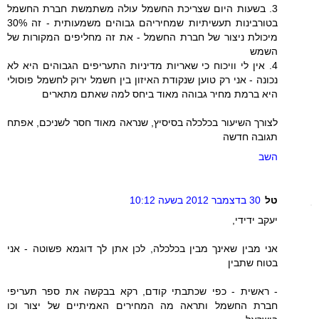
3. בשעות היום שצריכת החשמל עולה משתמשת חברת החשמל
בטורבינות תעשיתיות שמחיריהם גבוהים משמעותית - זה 30%
מיכולת ניצור של חברת החשמל - את זה מחליפים המקורות של
השמש
4. אין לי וויכוח כי שאריות מדיניות התעריפים הגבוהים היא לא
נכונה - אני רק טוען שנקודת האיזון בין חשמל ירוק לחשמל פוסולי
היא ברמת מחיר גבוהה מאוד ביחס למה שאתם מתארים
לצורך השיעור בכלכלה בסיסיץ, שנראה מאוד חסר לשניכם, אפתח
תגובה חדשה
השב
טל
30 בדצמבר 2012 בשעה 10:12
יעקב ידידי,
אני מבין שאינך מבין בכלכלה, לכן אתן לך דוגמא פשוטה - אני
בטוח שתבין
- ראשית - כפי שכתבתי קודם, רקא בבקשה את ספר תעריפי
חברת החשמל ותראה מה המחירים האמיתיים של יצור וכו