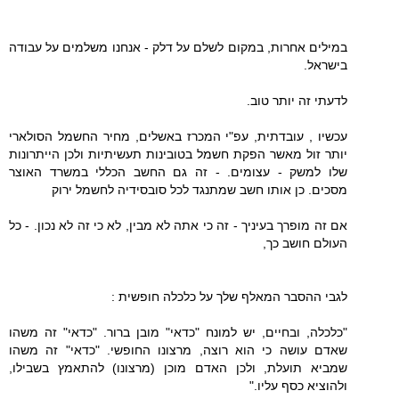
במילים אחרות, במקום לשלם על דלק - אנחנו משלמים על עבודה
בישראל.
לדעתי זה יותר טוב.
עכשיו , עובדתית, עפ"י המכרז באשלים, מחיר החשמל הסולארי
יותר זול מאשר הפקת חשמל בטובינות תעשיתיות ולכן הייתרונות
שלו למשק - עצומים. - זה גם החשב הכללי במשרד האוצר
מסכים. כן אותו חשב שמתנגד לכל סובסידיה לחשמל ירוק
אם זה מופרך בעיניך - זה כי אתה לא מבין, לא כי זה לא נכון. - כל
העולם חושב כך,
לגבי ההסבר המאלף שלך על כלכלה חופשית :
"כלכלה, ובחיים, יש למונח "כדאי" מובן ברור. "כדאי" זה משהו
שאדם עושה כי הוא רוצה, מרצונו החופשי. "כדאי" זה משהו
שמביא תועלת, ולכן האדם מוכן (מרצונו) להתאמץ בשבילו,
ולהוציא כסף עליו."