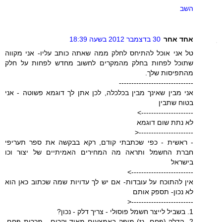
השב
אחד אחר
30 בדצמבר 2012 בשעה 18:39
טל אני אוכל להתיחס לחלק ממה שאתה כותב עליו- אני מקווה
שתוכל לפחות בחלק מהמקרים לחשוב מחדש לפחות על חלק
מהתפיסות שלך.
------------------------------
אני מבין שאינך מבין בכלכלה, לכן אתן לך דוגמא פשוטה - אני
בטוח שתבין
--------------------->
לא נתת שום דוגמא
----------------------<
- ראשית - כפי שכתבתי קודם, רקא בבקשה את ספר תעריפי
חברת החשמל ותראה מה המחירים האמיתיים של יצור וכו
בישראל
------------------------->
אין להתוכח על עובדות- אם יש לך עדויות שמה שכתוב כאן הוא
לא נכון- תספק אותם
-------------------------<
1. בשביל לייצר חשמל פוסולי - צריך דלק - נכון?
2. הדלק (פחם, גז) מופק באמצעים מאוד יקרים - מכרות פחם,