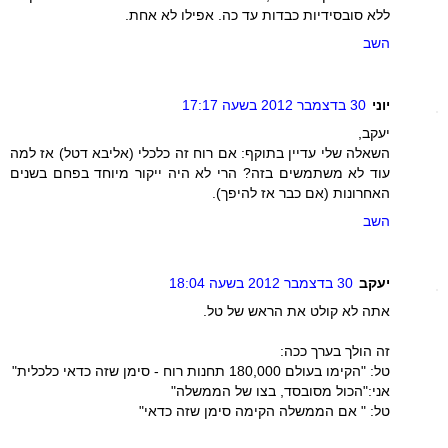
ללא סובסידיות כבדות עד כה. אפילו לא אחת.
השב
יוני
30 בדצמבר 2012 בשעה 17:17
יעקב,
השאלה שלי עדיין בתוקף: אם רוח זה כלכלי (אליבא דטל) אז למה
עוד לא משתמשים בזה? הרי לא היה ייקור מיוחד בפחם בשנים
האחרונות (אם כבר אז להיפך).
השב
יעקב
30 בדצמבר 2012 בשעה 18:04
אתה לא קולט את הראש של טל.
זה הולך בערך ככה:
טל: "הקימו בעולם 180,000 תחנות רוח - סימן שזה כדאי כלכלית"
אני:"הכול מסובסד, בצו של הממשלה"
טל: " אם הממשלה הקימה סימן שזה כדאי"