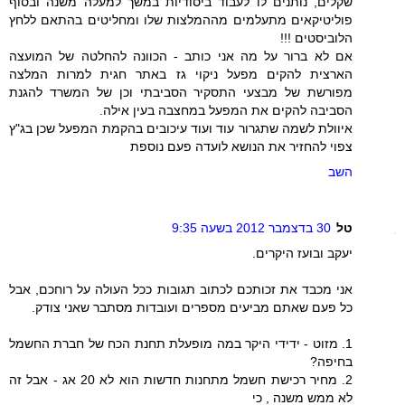
שקלים, נותנים לו לעבוד ביסודיות במשך למעלה משנה ובסוף
פוליטיקאים מתעלמים מההמלצות שלו ומחליטים בהתאם ללחץ
הלוביסטים !!!
אם לא ברור על מה אני כותב - הכוונה להחלטה של המועצה
הארצית להקים מפעל ניקוי גז באתר חגית למרות המלצה
מפורשת של מבצעי התסקיר הסביבתי וכן של המשרד להגנת
הסביבה להקים את המפעל במחצבה בעין אילה.
איוולת לשמה שתגרור עוד ועוד עיכובים בהקמת המפעל שכן בג"ץ
צפוי להחזיר את הנושא לועדה פעם נוספת
השב
טל
30 בדצמבר 2012 בשעה 9:35
יעקב ובועז היקרים.
אני מכבד את זכותכם לכתוב תגובות ככל העולה על רוחכם, אבל
כל פעם שאתם מביעים מספרים ועובדות מסתבר שאני צודק.
1. מזוט - ידידי היקר במה מופעלת תחנת הכח של חברת החשמל
בחיפה?
2. מחיר רכישת חשמל מתחנות חדשות הוא לא 20 אג - אבל זה
לא ממש משנה , כי