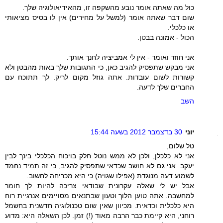
כול מה שאתה אומר נובע מהשקפה זו, מהאידיאולוגיה שלך.
שום דבר שאתה אומר (למשל על מחירים) אין לו בסיס מציאותי
או כלכלי.
הכול - אמונה בבטן.
אני חוזר ואומר - אין לי אמביציה לחנך אותך.
אני מבקש שתפסיק להגיב כאן, כי התגובות שלך באות מהבטן ולא
קשורות לשום עובדות. אתה גוזל מקום לריק. לך תתוכח עם
החברים שלך לדעה.
השב
יוני
30 בדצמבר 2012 בשעה 15:44
טל שלום,
אני לא כלכלן, ולכן לא ממש נוטל חלק בויכוח הכלכלי בינך לבין
יעקב. אני גם לא חושב שכדאי שתפסיק להגיב, כי זה תמיד נחמד
לשמוע דעה מנוגדת (אפילו שגויה) כי היא מכריחה לחשוב.
אבל יש לי שאלה עקרונית שבודאי צריכה להיות לך חומר
למחשבה. אתה טוען הלוך וטעון שבתנאים מסויימים אנרגיית רוח
היא כלכלית וכדאית. מכיוון שאין שום טכנולוגיה חדשנית בחשמל
רוחני, היא קיימת כבר הרבה מאוד (!) זמן. לכן השאלה היא: מדוע