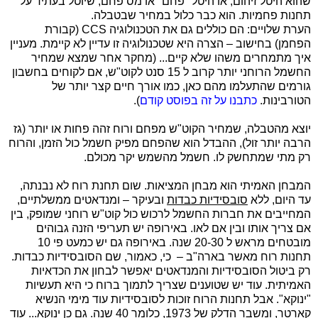
שהוא היטל זיהום, או היטל "פחם" או מס פחם, שיוטל בעתיד על
תחנות פחמיות. הוא כבר כלול במחיר שבטבלה.
הערת שלויים: הם כוללים גם את הטכנולוגיה
CCS
(קבורת
הפחמן) בחישוב – הצרה היא שטכנולוגיה זו עדיין לא קיימת. מעניין
איך מתמחרים משהו שלא קיים... (מחקר אחר שמצא שמחיר
החשמל הרוחני יותר קרוב ל 15 סנט לקוט"ש, אם לקוחים בחשבון
גורמים שהתעלמו מהם כאן, כמו אורך חיים קצר יותר של
הטורבינות.
כתבנו על זה בפוסט קודם
).
יוצא מהטבלה, שמחיר הקוט"ש מפחם ורוח זהה פחות או יותר (גז
הרבה יותר זול), ההבדל הוא שהפחם מפיק חשמל כול הזמן, והרוח
רק מתי שמתחשק לו. חשמל מהשמש יקר מכולם.
המבחן האמיתי הוא מבחן המציאות. שום תחנת רוח לא נבנתה,
עד היום, ללא
סובסידיות כבדות
ובעיקר – ומנדאטים ממשלתיים,
המחייבים את חברות החשמל לרכוש כול קוט"ש רוחני שמופק, בין
אם צריך אותו ובין אם לאו. באירופה יש תעריפי הזנה גבוהים
מובטחים מראש ל 20-30 שנה. באירופה גם יש כמעט פי 10
תחנות רוח מאשר בארה"ב – כי, כאמור, שם הסובסידיות כבדות.
רק ביטול הסובסידיות והמנדאטים יאפשר לבחון את הכדאיות
האמיתית. עוד יש שטוענים שצריך לתמוך ברוח כי היא תעשיות
"ינוקא". אבל תחנות הרוח זוכות לסובסידיות עוד מימי הנשיא
קארטר, ומשבר הדלק של 1973, כלומר 40 שנה. גם כן ינוקא... עוד