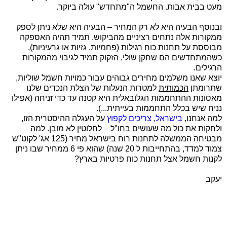
מעט בבית אבות. החשמל ה"מתחדש" עולה ביוקר.
ובנוסף הבעיה היא לא רק המחיר – הבעיה היא שלא ניתן לספק
ממקורות אלה נתחים רציניים מהביקוש. תמיד תהיה האספקה
מבוססת על תחנות כוח רגילות (פחמיות, גזיות או גרעיניות),
כשהמתחדשים הם שחקן שולי, הזקוק תמיד לגיבוי מהמקורות
הרגילים.
יוצא שאנו משלמים מחירים גבוהים עבור כמויות חשמל שוליות,
שתרומתן
הכמותית
למטרות הנעלות של הצלת הנכדים שלנו
מאסונות ההתחממות הגלובאלית היא קטנה עד כדי זניחה (אפילו
נניח שיש בכלל התחממות בעייתית...).
למה אנחנו,
בישראל, צריכים לקפוץ
על העגלה ההיסטרית הזו,
ולחקות את כול מה שעושים בחו"ל – לחלוטין לא מובן. למה
מבטיחה הממשלה לתחנות רוח בישראל מחיר (125 אג' לקוט"ש
צמוד למדד, בהתחייבות ל 20 שנה) שהוא פי 6 ממחיר שבו ניתן
לקנות חשמל אצל תחנות כוח פרטיות בארץ?
יעקב