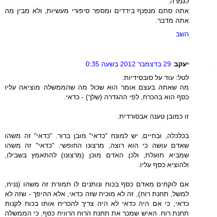
לגמרה.
אתה סתם מנפנף בידדים ומספר סיפורי מעשיות, ולא מבין מה
אתה מדבר.
השב
יעקב
29 בדצמבר 2012 בשעה 0:35
לטל: עוד על סובסידיות:
מה שאתה בעצם אומר הוא שכול מה שהממשלה מוציאה עליו
כסף הוא בהכרח, לפי ההגדרה (שלך) - כדאי.
זו כמובן טענה אבסורדית.
בכלכלה, ובחיים, יש למונח "כדאי" מובן ברור. "כדאי" זה משהו
שאדם עושה כי הוא רוצה, מרצונו החופשי. "כדאי" זה משהו
שמביא תועלת, ולכן האדם מוכן (מרצונו) להתאמץ בשבילו,
ולהוציא כסף עליו.
אם לוקחים מאדם כסף בכוח ונותנים לו תמורת זה משהו (נניח,
למשל, תחנת רוח), זה לא מוכיח שזה כדאי, אלא ההיפך - שזה לא
כדאי, כי אם היה כדאי לא היה צריך להכריח אותו בכוח לקנות
תחנת רוח. האיש שמכר את תחנת הרוח הרוויח כסף, כי הממשלה