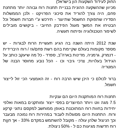
החוק לעידוד השקעות הון בישראל)
מכיוון שההשקעה ההונית בבניית תחנות רוח גבוהה יותר מתחנת
פחם, היה צורך להוריד את סיכוני הפרויקט - ולכן הממשלות
הסדירו שתפוקת החשמל שתיוצר - תירכש ע"י חברות חשמל וכל
הבטיחו את המשך מעגל הפידבק החיובי - ביקושים מובילים
לשיפור הטכנולוגיה ופיתוח תעשיה.
שנת 2012 היתה השנה בה הגיע תעשיית הרוח לבגרות - יש
מספר מקומות בעולם שקיימת בהם רשת פחם/גז / רוח היברידית
- דנמרק, גרמניה, מדינות בארה"ב, ספרד - כל מה שיעקב כותב על
הגידול בעלויות, צרכי גיבוי וכו - הכל נובע מחוסר הבנה של
המטריה
ברור לכולם כי היכן שיש הרבה רוח - זה האמצעי הכי זול לייצור
חשמל.
תחנות רוח המותקנות היום הם ענקיות
7.5 מגה ווט ויותר המיוצרים בפסי ייצור ומותקנים במאות ואלפי
יחידות בחוות רוח המתוכננת באופן ממוחשב למקסם נתוני קרקע
ורוח. התחנות היום מסוגלות לעבוד במהירות רוח נמוכה מבעבר
וכך הניצול שלהן עולה - מקובל להשתמש במקדם 33% - אך חןןת
רוח חדשות מגיעות כם ל - 50% ניצולת.