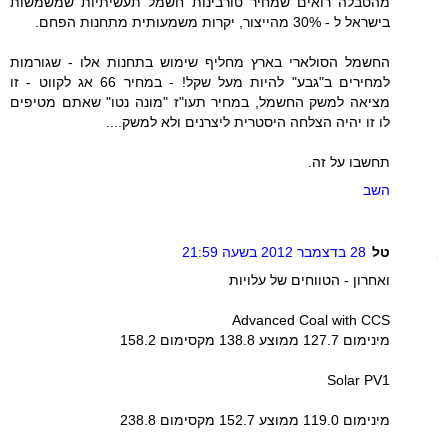
מהטבלה רואים שמחיר טורבינות חשמל תעשיתיות שמשמשות
בישראל ל - 30% מהייצור, יקרות משמעותית מתחנות הפחם.
החשמל הסולארי בארץ מחליף שימוש בתחנות אלו - שגורמות
למחירים ב"גבע" להיות מעל שקל! - במחיר 66 אג לקווט - זו
מציאה למשק החשמל, במחיר תעו"ז "מונה נטו" שאתם מטיפים
לו זו יהיה הצלחה היסטרית ליצרנים ולא למשק....
תחשבו על זה.
השב
טל
28 בדצמבר 2012 בשעה 21:59
ואחרון - הטווחים של עלויות
Advanced Coal with CCS
מינימום 127.7 ממוצע 138.8 מקסימום 158.2
Solar PV1
מינימום 119.0 ממוצע 152.7 מקסימום 238.8