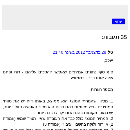
שתף
35 תגובות:
טל
28 בדצמבר 2012 בשעה 21:40
יעקב,
סוף סוף נתונים אמיתיים שאפשר להסכים עליהם - רוח ופחם
עולה אותו דבר - בממוצע.
מספר הערות:
1. מכיוון שהמחיר המוצג הוא ממוצע, באותו דוח יש את טווחי
המחירים - ויש מקומות בהם הרוח היא מקור האנרגיה הזול ביותר,
יש כמובן מקומות בהם הרוח יקרה הרבה יותר
2. המחיר המוצג כולל כבר את העובדה שאין תציד שמש (עמודה
2) או רוח ולוקח בחשבון "גיבוי" (עמודה 3)
3. יש מקומות בהם חשמל מהרוח מהווה נתח גדול מאוד מייצור