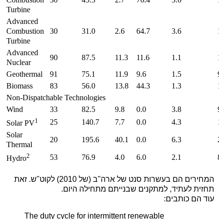
Turbine
Advanced
Combustion
30
31.0
2.6
64.7
3.6
Turbine
Advanced
90
87.5
11.3
11.6
1.1
Nuclear
Geothermal
91
75.1
11.9
9.6
1.5
Biomass
83
56.0
13.8
44.3
1.3
Non-Dispatchable Technologies
Wind
33
82.5
9.8
0.0
3.8
1
25
140.7
7.7
0.0
4.3
Solar PV
Solar
20
195.6
40.1
0.0
6.3
Thermal
2
53
76.9
4.0
6.0
2.1
Hydro
המחירים הם בעשרות סנט של ארה"ב (של 2010) לקוט"ש. זאת
תחזית לעתיד, למתקנים שבנייתם מתחילה היום.
עוד הם כותבים:
The duty cycle for intermittent renewable