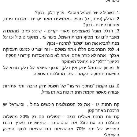
בישראל
1. בשביל לייצר חשמל פוסולי - צריך דלק - נכון?
2. הדלק (פחם, גז) מופק באמצעים מאוד יקרים - מכרות פחם,
אסדות קידוח - נכון?
3. הדלק מובל מאמצעים מאוד יקרים - שינוע פחם מהמכרה
מעבר לים עד מסוף חברת חשמל, צינור גז , מתקני טיפול וכו על
מנת להביא את הגז "שלנו" לתחנה - נכון?
4. לכל המרכיבים הללו אתה משלם - וזה יוצר 0 כמעט תעסוקה
אצלך - אתה לא כורה פחם, אתה לא בונה אסדות קידוח / הפקה -
בקיצור "דלק" לא מחולל תעסוקה
5. מכיוון שבחמל ירוק אין דלק, הכסף שיוצא על דלק מוצא על
הוצאות תחזוקה והקמה - שהן מחוללות תעסוקה
6. גם הקמת "מתקני הייצור" של חשמל ירוק הרבה יותר עתירות
עבודה מאשר הקמת תחנות כוח באותו גודל.
קח תחנת גז - את כל הטכנולוגיה רוכשים בחול , ובישראל יש
הרכבה באתר קטן.
קח את תחנת אשלים בנגב - הפנלים הם רק 30% מהעלות
הכוללת וזה גם כולל את הבסיסים - שמיוצרים בארץ. רובם
המכריע של יתר 70% מההוצאות הם הוצאות לתוך המשק
הישראלי