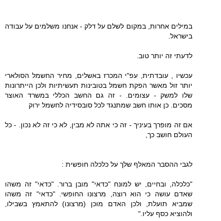
במילים אחרות, במקום לשלם על דלק - אנחנו משלמים על עבודה
בישראל.
לדעתי זה יותר טוב.
עכשיו , עובדתית, עפ"י המכרז באשלים, מחיר החשמל הסולארי
יותר זול מאשר הפקת חשמל בטובינות תעשיתיות ולכן הייתרונות
שלו למשק - עצומים. - זה גם החשב הכללי במשרד האוצר
מסכים. כן אותו חשב שמתנגד לכל סובסידיה לחשמל ירוק
אם זה מופרך בעיניך - זה כי אתה לא מבין, לא כי זה לא נכון. - כל
העולם חושב כך,
לגבי ההסבר המאלף שלך על כלכלה חופשית :
"כלכלה, ובחיים, יש למונח "כדאי" מובן ברור. "כדאי" זה משהו
שאדם עושה כי הוא רוצה, מרצונו החופשי. "כדאי" זה משהו
שמביא תועלת, ולכן האדם מוכן (מרצונו) להתאמץ בשבילו,
ולהוציא כסף עליו."