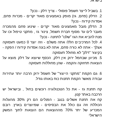
בישראל
1. בשביל לייצר חשמל פוסולי - צריך דלק - נכון?
2. הדלק (פחם, גז) מופק באמצעים מאוד יקרים - מכרות פחם,
אסדות קידוח - נכון?
3. הדלק מובל מאמצעים מאוד יקרים - שינוע פחם מהמכרה
מעבר לים עד מסוף חברת חשמל, צינור גז , מתקני טיפול וכו על
מנת להביא את הגז "שלנו" לתחנה - נכון?
4. לכל המרכיבים הללו אתה משלם - וזה יוצר 0 כמעט תעסוקה
אצלך - אתה לא כורה פחם, אתה לא בונה אסדות קידוח / הפקה -
בקיצור "דלק" לא מחולל תעסוקה
5. מכיוון שבחמל ירוק אין דלק, הכסף שיוצא על דלק מוצא על
הוצאות תחזוקה והקמה - שהן מחוללות תעסוקה
6. גם הקמת "מתקני הייצור" של חשמל ירוק הרבה יותר עתירות
עבודה מאשר הקמת תחנות כוח באותו גודל.
קח תחנת גז - את כל הטכנולוגיה רוכשים בחול , ובישראל יש
הרכבה באתר קטן.
קח את תחנת אשלים בנגב - הפנלים הם רק 30% מהעלות
הכוללת וזה גם כולל את הבסיסים - שמיוצרים בארץ. רובם
המכריע של יתר 70% מההוצאות הם הוצאות לתוך המשק
הישראלי