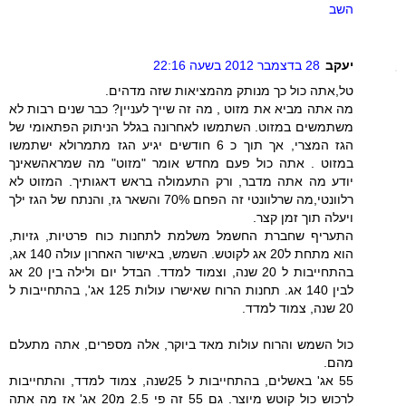
השב
יעקב
28 בדצמבר 2012 בשעה 22:16
טל,אתה כול כך מנותק מהמציאות שזה מדהים.
מה אתה מביא את מזוט , מה זה שייך לעניין? כבר שנים רבות לא
משתמשים במזוט. השתמשו לאחרונה בגלל הניתוק הפתאומי של
הגז המצרי, אך תוך כ 6 חודשים יגיע הגז מתמרולא ישתמשו
במזוט . אתה כול פעם מחדש אומר "מזוט" מה שמראהשאינך
יודע מה אתה מדבר, ורק התעמולה בראש דאגותיך. המזוט לא
רלוונטי,מה שרלוונטי זה הפחם 70% והשאר גז, והנתח של הגז ילך
ויעלה תוך זמן קצר.
התעריף שחברת החשמל משלמת לתחנות כוח פרטיות, גזיות,
הוא מתחת ל20 אג לקוטש. השמש, באישור האחרון עולה 140 אג,
בהתחייבות ל 20 שנה, וצמוד למדד. הבדל יום ולילה בין 20 אג
לבין 140 אג. תחנות הרוח שאישרו עולות 125 אג', בהתחייבות ל
20 שנה, צמוד למדד.
כול השמש והרוח עולות מאד ביוקר, אלה מספרים, אתה מתעלם
מהם.
55 אג' באשלים, בהתחייבות ל 25שנה, צמוד למדד, והתחייבות
לרכוש כול קוטש מיוצר. גם 55 זה פי 2.5 מ20 אג' אז מה אתה