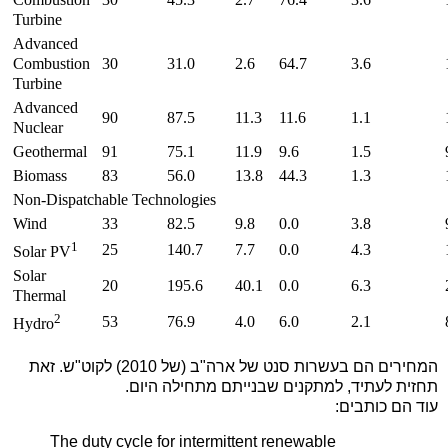
Turbine
Advanced
Combustion
30
31.0
2.6
64.7
3.6
Turbine
Advanced
90
87.5
11.3
11.6
1.1
Nuclear
Geothermal
91
75.1
11.9
9.6
1.5
Biomass
83
56.0
13.8
44.3
1.3
Non-Dispatchable Technologies
Wind
33
82.5
9.8
0.0
3.8
1
25
140.7
7.7
0.0
4.3
Solar PV
Solar
20
195.6
40.1
0.0
6.3
Thermal
2
53
76.9
4.0
6.0
2.1
Hydro
המחירים הם בעשרות סנט של ארה"ב (של 2010) לקוט"ש. זאת
תחזית לעתיד, למתקנים שבנייתם מתחילה היום.
עוד הם כותבים:
The duty cycle for intermittent renewable