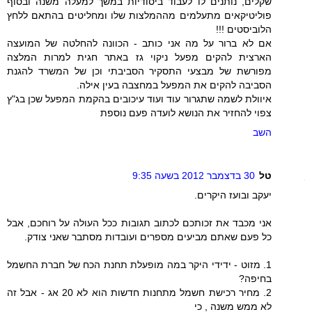
שקלים, נותנים לו לעבוד ביסודיות במשך למעלה משנה ובסוף
פוליטיקאים מתעלמים מההמלצות שלו ומחליטים בהתאם ללחץ
הלוביסטים !!!
אם לא ברור על מה אני כותב - הכוונה להחלטה של המועצה
הארצית להקים מפעל ניקוי גז באתר חגית למרות המלצה
מפורשת של מבצעי התסקיר הסביבתי וכן של המשרד להגנת
הסביבה להקים את המפעל במחצבה בעין אילה.
איוולת לשמה שתגרור עוד ועוד עיכובים בהקמת המפעל שכן בג"ץ
צפוי להחזיר את הנושא לועדה פעם נוספת
השב
טל
30 בדצמבר 2012 בשעה 9:35
יעקב ובועז היקרים.
אני מכבד את זכותכם לכתוב תגובות ככל העולה על רוחכם, אבל
כל פעם שאתם מביעים מספרים ועובדות מסתבר שאני צודק.
1. מזוט - ידידי היקר במה מופעלת תחנת הכח של חברת החשמל
בחיפה?
2. מחיר רכישת חשמל מתחנות חדשות הוא לא 20 אג - אבל זה
לא ממש משנה , כי