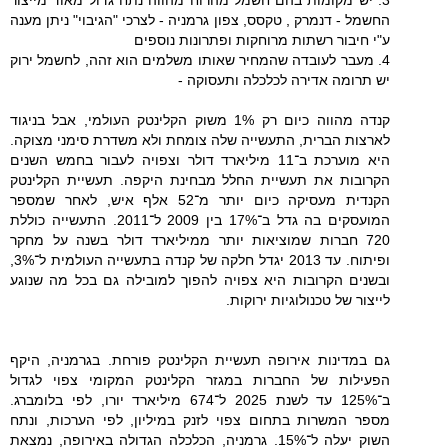
החשמל - דנמרק , טקסס, צפון גרמניה - לצרכי "הגיבוי" ניתן מענה
ע"י חיבור רשתות מרוחקות ופתרונות נוספים
4. מעבר לעובדה שהמחיר שאותו משלמים הוא זהה, לחשמל ירוק
יש תרומה אדירה לכלכלה ותעסוקה -
קנדה מהווה כיום רק 1% משוק הקלינטק העולמי, אבל בניגוד
לארצות הברית, התעשייה שלה צומחת ולא משדרת סימני מצוקה.
היא מוערכת ב־11 מיליארד דולר וצפויה לעבור בחמש השנים
הקרובות את תעשיית החלל מבחינת היקפה. תעשיית הקלינטק
הקנדית מעסיקה כיום יותר מ־52 אלף איש, לאחר שמספר
המועסקים בה גדל ב־17% בין 2009 ל־2011. התעשייה כוללת
720 חברות שמוציאות יותר ממיליארד דולר בשנה על מחקר
ופיתוח. עד 2013 יגדל חלקה של קנדה בתעשייה העולמית ל־3%,
ובשנים הקרובות היא צפויה להפוך למובילה גם בכל מה שנוגע
לייצור של טכנולוגיות ירוקות.
גם במדינות אירופה תעשיית הקלינטק פורחת. בגרמניה, היקף
הפעילות של החברות במגזר הקלינטק המקומי צפוי לגדול
ב־125% עד לשנת 2025 ל־674 מיליארד יורו, לפי בלומברג.
מספר המשרות בתחום צפוי לזנק במיליון, לפי הערכות, ונתח
השוק יעלה ל־15%. גרמניה, הכלכלה הגדולה באירופה, נמצאת