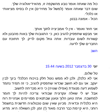
כול מה שאתה אומר נובע מהשקפה זו, מהאידיאולוגיה שלך.
שום דבר שאתה אומר (למשל על מחירים) אין לו בסיס מציאותי
או כלכלי.
הכול - אמונה בבטן.
אני חוזר ואומר - אין לי אמביציה לחנך אותך.
אני מבקש שתפסיק להגיב כאן, כי התגובות שלך באות מהבטן ולא
קשורות לשום עובדות. אתה גוזל מקום לריק. לך תתוכח עם
החברים שלך לדעה.
השב
יוני
30 בדצמבר 2012 בשעה 15:44
טל שלום,
אני לא כלכלן, ולכן לא ממש נוטל חלק בויכוח הכלכלי בינך לבין
יעקב. אני גם לא חושב שכדאי שתפסיק להגיב, כי זה תמיד נחמד
לשמוע דעה מנוגדת (אפילו שגויה) כי היא מכריחה לחשוב.
אבל יש לי שאלה עקרונית שבודאי צריכה להיות לך חומר
למחשבה. אתה טוען הלוך וטעון שבתנאים מסויימים אנרגיית רוח
היא כלכלית וכדאית. מכיוון שאין שום טכנולוגיה חדשנית בחשמל
רוחני, היא קיימת כבר הרבה מאוד (!) זמן. לכן השאלה היא: מדוע