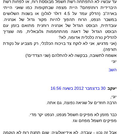
עד עכשיו לא התפתחה רשת חשמל מבוססת רוח, או לפחות רשת
היברידית רוח\פחם? היית מצפה שבתקופות כמו שאני הייתי
בארה"ב (הדלק עמד על 4.5 דולר לגלון) או בשנות השלושים
במשבר הנפט, הרוח תהפוך להיות מקור גדול של אנרגיה.
עובדתית, הבוסט הגדול של אנרגיה רוחנית מתואם בזמן עם
הבוסט הגדול של דאגה מהתחממות גלובאלית, מה שצריך
להדליק נורה כלכלית אדומה, לא?
(אני מדגיש, אני לא לוקח צד בויכוח הכלכלי, רק מצביע על נקודת
תורפה).
אשמח לתשובה, בבקשה לא להתלהם (שני הצדדים!)
יוני
השב
יעקב
30 בדצמבר 2012 בשעה 16:56
יוני,
הרבה חוזרים על שגיאה נפוצה, גם אתה.
כבר מזמן לא מפיקים חשמל מנפט, הנפט יקר מדי.
מפיקים חשמל מפחם וגז.
אבל זה נכון - עובדה, לא אידיאולוגיה: שום תחנת רוח לא הוקמה