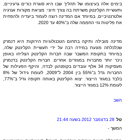
בימים אלה בעיצומו של תהליך שבו היא סוגרת כורים גרעיניים,
ותעשיית הקלינטק משרתת בה צורך חיוני: מציאת מקורות אנרגיה
אלטרנטיביים, במיוחד אם המדינה רוצה לעמוד ביעדיה ולהפחית
את פליטות גזי החממה שלה ב־40% עד 2020.
מדינה מובילה ותיקה בתחום הטכנולוגיות הירוקות היא דנמרק
שכלכלתה מונעת במידה רבה על ידי תעשיית הקלינטק שלה,
במיוחד בתקופת המשבר שבה חברות הקלינטק הצליחו באופן
ניכר יותר מחברות במגזרים אחרים. חברות הקלינטק בדנמרק
מעסיקות 34 אלף עובדים בקופנהגן לבדה, והיקף הפעילות של
החברות גדל ב־55% בין 2004 ל־2009, לעומת גידול של 8%
בלבד במגזר הייצור. יצוא הקלינטק באותה תקופה גדל ב־77%,
לעומת 12% במגזר הייצור.
השב
טל
28 בדצמבר 2012 בשעה 21:44
המשך -