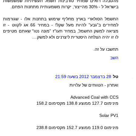
מהטבלה רואים שמחיר טורבינות חשמל תעשיתיות שמשמשות
בישראל ל - 30% מהייצור, יקרות משמעותית מתחנות הפחם.
החשמל הסולארי בארץ מחליף שימוש בתחנות אלו - שגורמות
למחירים ב"גבע" להיות מעל שקל! - במחיר 66 אג לקווט - זו
מציאה למשק החשמל, במחיר תעו"ז "מונה נטו" שאתם מטיפים
לו זו יהיה הצלחה היסטרית ליצרנים ולא למשק....
תחשבו על זה.
השב
טל
28 בדצמבר 2012 בשעה 21:59
ואחרון - הטווחים של עלויות
Advanced Coal with CCS
מינימום 127.7 ממוצע 138.8 מקסימום 158.2
Solar PV1
מינימום 119.0 ממוצע 152.7 מקסימום 238.8