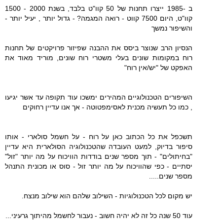
ב -1985 ייצרו תחנות של 50 קוו"ט בלבד, בשנת 2000 - 1500
קוו"ט, היום 7500 קווט - רואה המגמה? - גדול יותר , יעיל יותר -
והשיפור נמשך
הנסיון הרב שנוצר ביסס את ההבנה שפיזור פרויקטים של תחנות
רוח במקומות שונים בעלי משטרי רוח שונים, מוריד מאוד את
האפקט של "יש/אין רוח"
השיפורים הטכנולוגיים המהירים ימשכו עוד תקופה עד אשר יגיעו
, כמו כל תעשיה מכנית לאסימפטוטה - אך אנו עדיין רחוקים
תשכפל את כל הכתוב כאן על רוח - על חשמל סולארי - אותו
סיפור בדיוק, למעט העובדה שהטכנולוגיה הסולארית היא עדיין
"בחיתולים" - תוך מספר שנים בודדות הוויכוח על מה יותר "זול"
יסתיים - כפי שהוויכוח על מה יותר זול - סוס או מכונית התנהל
מספר שנים.....
יש מקום לכל הטכנולוגיות - השילוב שלהם הוא שילוב מנצח.
עוד 50 שנה כל זה לא יהיה חשוב - נעבור לחשמל מהיתוך גרעיני...