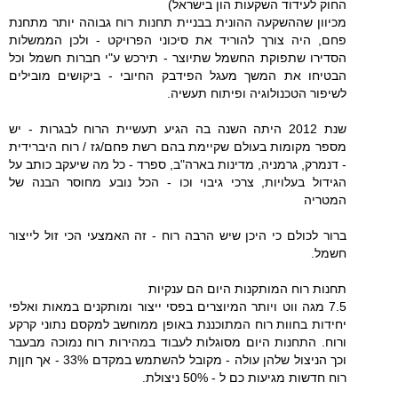
החוק לעידוד השקעות הון בישראל)
מכיוון שההשקעה ההונית בבניית תחנות רוח גבוהה יותר מתחנת
פחם, היה צורך להוריד את סיכוני הפרויקט - ולכן הממשלות
הסדירו שתפוקת החשמל שתיוצר - תירכש ע"י חברות חשמל וכל
הבטיחו את המשך מעגל הפידבק החיובי - ביקושים מובילים
לשיפור הטכנולוגיה ופיתוח תעשיה.
שנת 2012 היתה השנה בה הגיע תעשיית הרוח לבגרות - יש
מספר מקומות בעולם שקיימת בהם רשת פחם/גז / רוח היברידית
- דנמרק, גרמניה, מדינות בארה"ב, ספרד - כל מה שיעקב כותב על
הגידול בעלויות, צרכי גיבוי וכו - הכל נובע מחוסר הבנה של
המטריה
ברור לכולם כי היכן שיש הרבה רוח - זה האמצעי הכי זול לייצור
חשמל.
תחנות רוח המותקנות היום הם ענקיות
7.5 מגה ווט ויותר המיוצרים בפסי ייצור ומותקנים במאות ואלפי
יחידות בחוות רוח המתוכננת באופן ממוחשב למקסם נתוני קרקע
ורוח. התחנות היום מסוגלות לעבוד במהירות רוח נמוכה מבעבר
וכך הניצול שלהן עולה - מקובל להשתמש במקדם 33% - אך חןןת
רוח חדשות מגיעות כם ל - 50% ניצולת.