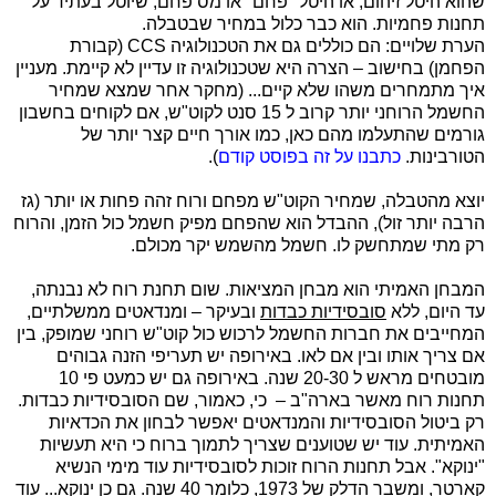
שהוא היטל זיהום, או היטל "פחם" או מס פחם, שיוטל בעתיד על
תחנות פחמיות. הוא כבר כלול במחיר שבטבלה.
הערת שלויים: הם כוללים גם את הטכנולוגיה
CCS
(קבורת
הפחמן) בחישוב – הצרה היא שטכנולוגיה זו עדיין לא קיימת. מעניין
איך מתמחרים משהו שלא קיים... (מחקר אחר שמצא שמחיר
החשמל הרוחני יותר קרוב ל 15 סנט לקוט"ש, אם לקוחים בחשבון
גורמים שהתעלמו מהם כאן, כמו אורך חיים קצר יותר של
הטורבינות.
כתבנו על זה בפוסט קודם
).
יוצא מהטבלה, שמחיר הקוט"ש מפחם ורוח זהה פחות או יותר (גז
הרבה יותר זול), ההבדל הוא שהפחם מפיק חשמל כול הזמן, והרוח
רק מתי שמתחשק לו. חשמל מהשמש יקר מכולם.
המבחן האמיתי הוא מבחן המציאות. שום תחנת רוח לא נבנתה,
עד היום, ללא
סובסידיות כבדות
ובעיקר – ומנדאטים ממשלתיים,
המחייבים את חברות החשמל לרכוש כול קוט"ש רוחני שמופק, בין
אם צריך אותו ובין אם לאו. באירופה יש תעריפי הזנה גבוהים
מובטחים מראש ל 20-30 שנה. באירופה גם יש כמעט פי 10
תחנות רוח מאשר בארה"ב – כי, כאמור, שם הסובסידיות כבדות.
רק ביטול הסובסידיות והמנדאטים יאפשר לבחון את הכדאיות
האמיתית. עוד יש שטוענים שצריך לתמוך ברוח כי היא תעשיות
"ינוקא". אבל תחנות הרוח זוכות לסובסידיות עוד מימי הנשיא
קארטר, ומשבר הדלק של 1973, כלומר 40 שנה. גם כן ינוקא... עוד