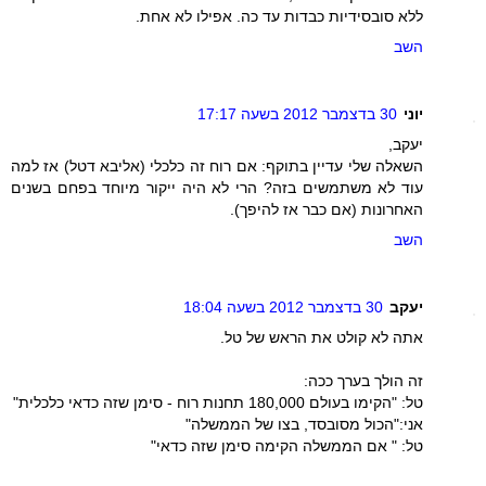
ללא סובסידיות כבדות עד כה. אפילו לא אחת.
השב
יוני
30 בדצמבר 2012 בשעה 17:17
יעקב,
השאלה שלי עדיין בתוקף: אם רוח זה כלכלי (אליבא דטל) אז למה
עוד לא משתמשים בזה? הרי לא היה ייקור מיוחד בפחם בשנים
האחרונות (אם כבר אז להיפך).
השב
יעקב
30 בדצמבר 2012 בשעה 18:04
אתה לא קולט את הראש של טל.
זה הולך בערך ככה:
טל: "הקימו בעולם 180,000 תחנות רוח - סימן שזה כדאי כלכלית"
אני:"הכול מסובסד, בצו של הממשלה"
טל: " אם הממשלה הקימה סימן שזה כדאי"