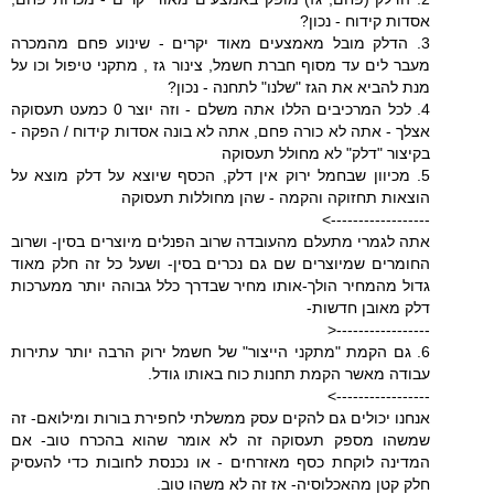
אסדות קידוח - נכון?
3. הדלק מובל מאמצעים מאוד יקרים - שינוע פחם מהמכרה
מעבר לים עד מסוף חברת חשמל, צינור גז , מתקני טיפול וכו על
מנת להביא את הגז "שלנו" לתחנה - נכון?
4. לכל המרכיבים הללו אתה משלם - וזה יוצר 0 כמעט תעסוקה
אצלך - אתה לא כורה פחם, אתה לא בונה אסדות קידוח / הפקה -
בקיצור "דלק" לא מחולל תעסוקה
5. מכיוון שבחמל ירוק אין דלק, הכסף שיוצא על דלק מוצא על
הוצאות תחזוקה והקמה - שהן מחוללות תעסוקה
------------------>
אתה לגמרי מתעלם מהעובדה שרוב הפנלים מיוצרים בסין- ושרוב
החומרים שמיוצרים שם גם נכרים בסין- ושעל כל זה חלק מאוד
גדול מהמחיר הולך-אותו מחיר שבדרך כלל גבוהה יותר ממערכות
דלק מאובן חדשות-
-----------------<
6. גם הקמת "מתקני הייצור" של חשמל ירוק הרבה יותר עתירות
עבודה מאשר הקמת תחנות כוח באותו גודל.
----------------->
אנחנו יכולים גם להקים עסק ממשלתי לחפירת בורות ומילואם- זה
שמשהו מספק תעסוקה זה לא אומר שהוא בהכרח טוב- אם
המדינה לוקחת כסף מאזרחים - או נכנסת לחובות כדי להעסיק
חלק קטן מהאכלוסיה- אז זה לא משהו טוב.