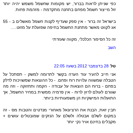
כפי שניתן לראות בברור, יש מקומות שחשמל משמש יהיה יותר
זול מייצור חשמל מפחם בתחנה מתקדמת - מזהמת פחות.
בישראל זה ברור - אין ספק שעדיף לקנות חשמל מאשלים ב - 55
אג לקווט מאשר מתחנת החשמל בחיפה שפועלת על מזוט.....
זה כל הסיפור הכלכלי, מקווה שעזרתי
השב
טל
28 בדצמבר 2012 בשעה 22:05
אני חייב להעיר עוד הערה בקשר לתרומה למשק - תסתכל על
הטבלה שמשווה עלויות רוח ופחם. - כל ההוצאות שמשויכות לדלק
בפחם - ברוח הם הוצאות על עבודה - הקמה ותחזוקה - וזה מה
שגורם לעולם לרוץ לרוח - אין פרמיה ממשית במחיר החשמל, אך
התועלות המישקיות הן משמעותיות ביותר.
תבין זאת, הבנת את הרציונאל מאחורי מנדטים והטבות מס - זה
במקום לשלם אבטלה ולשלם על הנזקים שמובטלים עושים +
מקבלים בחינם אויר נקי יותר