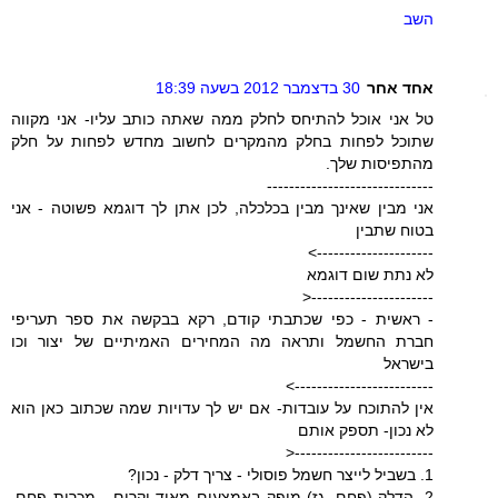
השב
אחד אחר
30 בדצמבר 2012 בשעה 18:39
טל אני אוכל להתיחס לחלק ממה שאתה כותב עליו- אני מקווה
שתוכל לפחות בחלק מהמקרים לחשוב מחדש לפחות על חלק
מהתפיסות שלך.
------------------------------
אני מבין שאינך מבין בכלכלה, לכן אתן לך דוגמא פשוטה - אני
בטוח שתבין
--------------------->
לא נתת שום דוגמא
----------------------<
- ראשית - כפי שכתבתי קודם, רקא בבקשה את ספר תעריפי
חברת החשמל ותראה מה המחירים האמיתיים של יצור וכו
בישראל
------------------------->
אין להתוכח על עובדות- אם יש לך עדויות שמה שכתוב כאן הוא
לא נכון- תספק אותם
-------------------------<
1. בשביל לייצר חשמל פוסולי - צריך דלק - נכון?
2. הדלק (פחם, גז) מופק באמצעים מאוד יקרים - מכרות פחם,