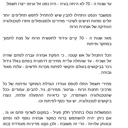
עד שנות ה - 70 לא היתה בעיה - היה נפט זול ועימו ייצרו חשמל.
ממשבר הנפט התחילו להבין שיש להתחיל לחפש תחליפים יותר
זולים ופחות רגישים לשינויי מחירים ולמונופולים וחזרו לטכנולוגיה
הוותיקה של אנרגית הרוח
מאז שנות ה - 70 קיים עידוד לתעשית הרוח על מנת לתמוך
במחקר ופיתוח
הכל התנהל על אש קטנה , כי הפקת אנרגיה עברה לפחם שהיה
זול ושכיח - עד שהחלה עליית מחירים דרמטית בפחם בגלל גידול
ניכר בביקושים בעולם והקושי לפתוח מכרות חדשים - עלות מאוד
גבוהה.
מחירי חשמל החלו לטפס ועודדו הגדלת המחקר ופיתוח של כל
מרכיבי תחנות הרוח - גנרטור, ממירים, גיר, להבים, עמודים -ככל
שהטכנולוגיה השתפרה, כך כדאיות ההפעלה עלתה, נוצרו
ביקושים לטכנולוגיה, יש עוד כסף לפיתוח וכו.
הממשלות נטלו בתהליך חלק פעיל - במקום לשרוף פחם או גז ,
אם ניתן יהיה להשתמש ברוח כמקור אנרגיה נוסף לגז ופחם
ובאותן עלויות - הרי זה משובח - ולכן נקטו מדיניות מעודדת (כמו