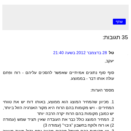
שתף
35 תגובות:
טל
28 בדצמבר 2012 בשעה 21:40
יעקב,
סוף סוף נתונים אמיתיים שאפשר להסכים עליהם - רוח ופחם
עולה אותו דבר - בממוצע.
מספר הערות:
1. מכיוון שהמחיר המוצג הוא ממוצע, באותו דוח יש את טווחי
המחירים - ויש מקומות בהם הרוח היא מקור האנרגיה הזול ביותר,
יש כמובן מקומות בהם הרוח יקרה הרבה יותר
2. המחיר המוצג כולל כבר את העובדה שאין תציד שמש (עמודה
2) או רוח ולוקח בחשבון "גיבוי" (עמודה 3)
3. יש מקומות בהם חשמל מהרוח מהווה נתח גדול מאוד מייצור