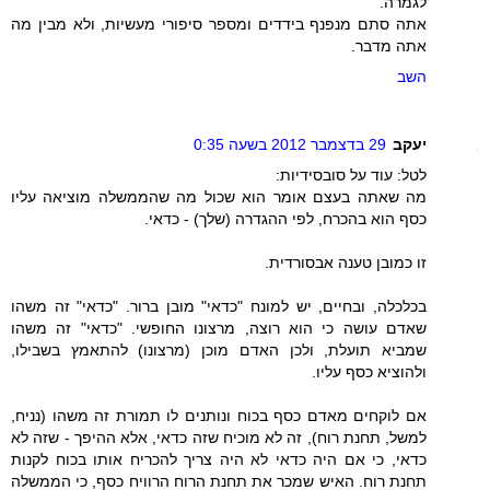
לגמרה.
אתה סתם מנפנף בידדים ומספר סיפורי מעשיות, ולא מבין מה
אתה מדבר.
השב
יעקב
29 בדצמבר 2012 בשעה 0:35
לטל: עוד על סובסידיות:
מה שאתה בעצם אומר הוא שכול מה שהממשלה מוציאה עליו
כסף הוא בהכרח, לפי ההגדרה (שלך) - כדאי.
זו כמובן טענה אבסורדית.
בכלכלה, ובחיים, יש למונח "כדאי" מובן ברור. "כדאי" זה משהו
שאדם עושה כי הוא רוצה, מרצונו החופשי. "כדאי" זה משהו
שמביא תועלת, ולכן האדם מוכן (מרצונו) להתאמץ בשבילו,
ולהוציא כסף עליו.
אם לוקחים מאדם כסף בכוח ונותנים לו תמורת זה משהו (נניח,
למשל, תחנת רוח), זה לא מוכיח שזה כדאי, אלא ההיפך - שזה לא
כדאי, כי אם היה כדאי לא היה צריך להכריח אותו בכוח לקנות
תחנת רוח. האיש שמכר את תחנת הרוח הרוויח כסף, כי הממשלה