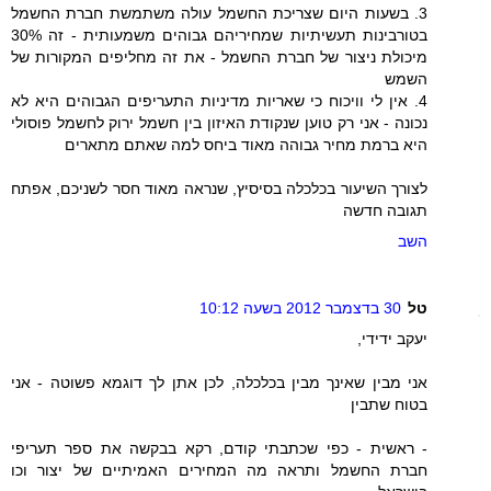
3. בשעות היום שצריכת החשמל עולה משתמשת חברת החשמל
בטורבינות תעשיתיות שמחיריהם גבוהים משמעותית - זה 30%
מיכולת ניצור של חברת החשמל - את זה מחליפים המקורות של
השמש
4. אין לי וויכוח כי שאריות מדיניות התעריפים הגבוהים היא לא
נכונה - אני רק טוען שנקודת האיזון בין חשמל ירוק לחשמל פוסולי
היא ברמת מחיר גבוהה מאוד ביחס למה שאתם מתארים
לצורך השיעור בכלכלה בסיסיץ, שנראה מאוד חסר לשניכם, אפתח
תגובה חדשה
השב
טל
30 בדצמבר 2012 בשעה 10:12
יעקב ידידי,
אני מבין שאינך מבין בכלכלה, לכן אתן לך דוגמא פשוטה - אני
בטוח שתבין
- ראשית - כפי שכתבתי קודם, רקא בבקשה את ספר תעריפי
חברת החשמל ותראה מה המחירים האמיתיים של יצור וכו