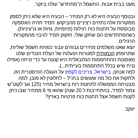
מעט בבית אבות. החשמל ה"מתחדש" עולה ביוקר.
ובנוסף הבעיה היא לא רק המחיר – הבעיה היא שלא ניתן לספק
ממקורות אלה נתחים רציניים מהביקוש. תמיד תהיה האספקה
מבוססת על תחנות כוח רגילות (פחמיות, גזיות או גרעיניות),
כשהמתחדשים הם שחקן שולי, הזקוק תמיד לגיבוי מהמקורות
הרגילים.
יוצא שאנו משלמים מחירים גבוהים עבור כמויות חשמל שוליות,
שתרומתן
הכמותית
למטרות הנעלות של הצלת הנכדים שלנו
מאסונות ההתחממות הגלובאלית היא קטנה עד כדי זניחה (אפילו
נניח שיש בכלל התחממות בעייתית...).
למה אנחנו,
בישראל, צריכים לקפוץ
על העגלה ההיסטרית הזו,
ולחקות את כול מה שעושים בחו"ל – לחלוטין לא מובן. למה
מבטיחה הממשלה לתחנות רוח בישראל מחיר (125 אג' לקוט"ש
צמוד למדד, בהתחייבות ל 20 שנה) שהוא פי 6 ממחיר שבו ניתן
לקנות חשמל אצל תחנות כוח פרטיות בארץ?
יעקב