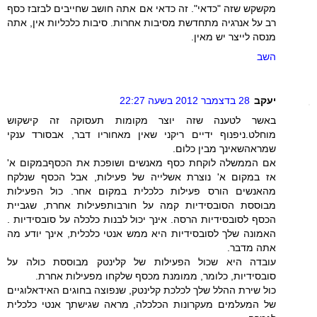
מקשקש שזה "כדאי". זה כדאי אם אתה חושב שחייבים לבזבז כסף
רב על אנרגיה מתחדשת מסיבות אחרות. סיבות כלכליות אין, אתה
מנסה לייצר יש מאין.
השב
יעקב
28 בדצמבר 2012 בשעה 22:27
באשר לטענה שזה יוצר מקומות תעסוקה זה קישקוש
מוחלט.ניפנוף ידיים ריקני שאין מאחוריו דבר, אבסורד ענקי
שמראהשאינך מבין כלום.
אם הממשלה לוקחת כסף מאנשים ושופכת את הכסףבמקום א'
אז במקום א' נוצרת אשלייה של פעילות, אבל הכסף שנלקח
מהאנשים הורס פעילות כלכלית במקום אחר. כול הפעילות
מבוססת הסובסידיות קמה על חורבותפעילות אחרת, שגביית
הכסף לסובסידיות הרסה. אינך יכול לבנות כלכלה על סובסידיות .
האמונה שלך לסובסידיות היא ממש אנטי כלכלית, אינך יודע מה
אתה מדבר.
עובדה היא שכול הפעילות של קלינטק מבוססת כולה על
סובסידיות, כלומר, ממומנת מכסף שלקחו מפעילות אחרת.
כול שירת ההלל שלך לכלכת קלינטק, שנפוצה בחוגים האידאלוגיים
של המעלמים מעקרונות הכלכלה, מראה שגישתך אנטי כלכלית