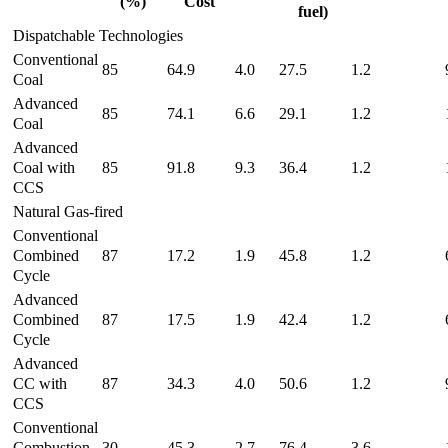
(%)
Cost
fuel)
Dispatchable Technologies
Conventional
85
64.9
4.0
27.5
1.2
Coal
Advanced
85
74.1
6.6
29.1
1.2
Coal
Advanced
Coal with
85
91.8
9.3
36.4
1.2
CCS
Natural Gas-fired
Conventional
Combined
87
17.2
1.9
45.8
1.2
Cycle
Advanced
Combined
87
17.5
1.9
42.4
1.2
Cycle
Advanced
CC with
87
34.3
4.0
50.6
1.2
CCS
Conventional
Combustion
30
45.3
2.7
76.4
3.6